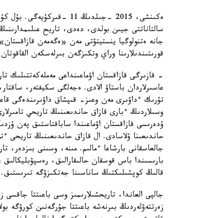
سالتاناتتى جيىن بولدى، دەدى، تاريح عىلىمدارىنىڭ 
قورىتىندىلارىنا وراي وتكىزگەن بىرلەسكەن القاقوتان
عاسىرلاردان باستاۋ الادى. ەجەلگى سكيفتەر، ساقتار،
تۇرىك ءداۋىرى مەن وعىز- قىپشاق داۋىرىندەگى قاعان
وسىلاردىڭ ءبارى قازاق حاندىعىنىڭ تاريحي تامىرلارى
ۇدەرىسى قازاقستان اۋماعىندا ساباقتاستىق پەن ۇزدى
بارىسىندا باس قوسقان حالىقارالىق، رەسپۋبليكالىق 
قالىڭ كوپشىلىكتىڭ ساناسىنا جەتكىزۋگە تىرىستىق.
جالپى العاندا، تاريحشىلارىمىز وسى باعىتتا جاقسى ز
زەرتتەۋلەردىڭ بىرنەشە باعىتتا جۇرگەنىن كورۋگە بول