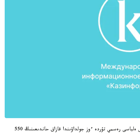
ءبىرى - 2014 -جىلدىڭ 11 -قاراشاسى. بۇل كۇنى ەلباسى رەسمي تۇردە ءوز جولداۋىندا قازاق حاندىعىنىڭ 550