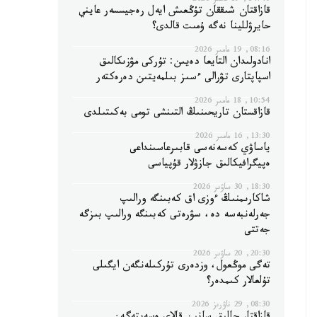
14:40, 19 مامىر 2026
قازاقتان شىققان تۇڭعىش ايەل رەجيسسەر عايني
حايرۋللينا نەگە ۇمىت قالدى؟
08:16, 19 مامىر 2026
انادولىدان التايعا دەيىن: تۇركى مۋزىكالىق
اسپاپتارى تۋرالى ءسىز بىلمەيتىن دەرەكتەر
10:54, 18 مامىر 2026
قازاقستان تاريحىنىڭ التىنشى تومى بەكىتىلدى
13:30, 16 مامىر 2026
ياساۋي كەسەنەسى قابىرعاسىنداعى
ەپيگرافيكالىق جازۋلار قۇپياسى
18:30, 30 ساۋىر 2026
شاكارىمنىڭ ءوزى اق كەبىنگە ورالىپ
جەرلەنبەسە دە، سۋرەتى كەبىنگە ورالىپ بىزگە
جەتتى
20:30, 20 ساۋىر 2026
تەگى موڭعول، وزدەرى تۇركىلەنگەن ايگىلى
تۇلعالار كىمدەر؟
08:30, 29 ناۋرىز 2026