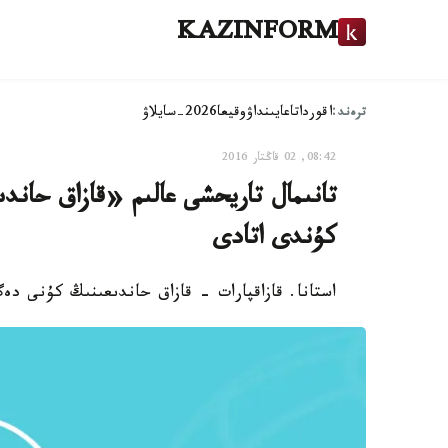
KAZINFORM
ترەند:
اقوردا
تاعايىنداۋ
وقيعا
2026-سايلاۋ
08:42, 02 قاڭتار 2016
تانىمال تاريحشى عالىم «قازاق حان
كۇندى اتادى
استانا. قازاقپارات - قازاق حاندىعىنىڭ كۇنى دە