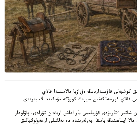
اسىرلىق كوشپەلى قاۋىمداردىڭ ەۋرازيا دالاسىندا قالاي
سىن قالاي كورسەتكەنىن سيرەك كورۋگە مۇمكىندىك بەرەدى.
 شاتىر ءتارىزدى قۇرىلىمى بار اعاش اربادان تۇرادى. پاۆلودار
الا ايماعىنىڭ باسقا جەرلەرىندە دە بەلگىلى ارحەولوگيالىق