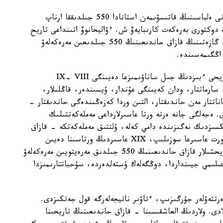
ەكىنشى، 2015 -جىلدىڭ 11 -قىركۇيەگى. بۇل كۇنى ەلباسىنىڭ قاتىسۋىمەن استانادا 550 جىلدىققا ارناپ
دوكتورى بەرەكەت كارىبايەۆ ش. ءۋاليحانوۆ اتىنداعى تاريح
جانە ەتنولوگيا ينستيتۋتى مەن «ەگەمەن قازاقستان» گازەتىنىڭ قازاق حاندىعىنىڭ 550 جىلدىعىن مەرەكەلەۋ
 اڭگىمەسىندە.
- قازىرگى قازاقستان اۋماعىنداعى مەملەكەتتىلىك تاريحى ءبىزدىڭ جىل ساناۋىمىزعا دەيىنگى IX- VIII
 سارماتتار، ودان كەيىنگى عۇندار، ۇيسىندەر، قاڭلىلار،
اتتار مەن حاندىقتار، التىن وردا كەزەڭىندەگى حاندىقتار -
. ەجەلگى جانە ەرتە ورتا عاسىرلارداعى مەملەكەتتىلىك
كسىزدىك نەگىزىندە دامي كەلە، ۇلتتىق مەملەكەتكە - قازاق
حاندىعىنا ۇلاسادى. ال قازاق حاندىعىنىڭ تاريحى ءتورت عاسىرعا سوزىلىپ، XIX عاسىردىڭ ورتاسىنا دەيىن
جالعاسقانى بارشاعا ءمالىم. مىنە، وسىنى بىزدەر، تاريحشىلار قازاق حاندىعىنىڭ 550 جىلدىق مەرەيتويىن مەرەكەلەۋ
عىلىمي جيىنداردا، دوڭگەلەك ۇستەلدەردە، سۇحباتتارىمىزدا
ەرتتەۋلەر جۇرگىزىپ، ءتاۋىر ناتيجەلەرگە قول جەتكىزدى.
ادى. ولاردىڭ العاشقىسىنا - قازاق حاندىعىنىڭ تاريحىنا