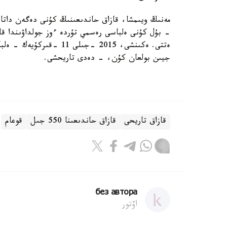
جيىن بولعان كۇن، - دەدى تاريحشى.
قازاق تاريحى
قازاق حاندىعىنا 550 جىل
قوعام
без автора
اۆتور