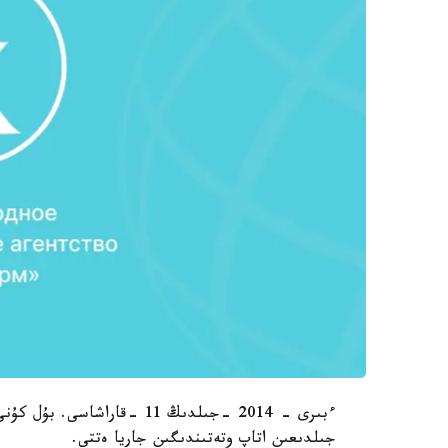
جىلدىعىن اتاپ وتەتىندىگىن جاريا ەتتى.