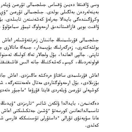
وسى ۋاقىتقا دەيىن ۇقساس جىلجىمالى تۇرعىن ۇيلەر 
بەينەلەردەن بەلگىلى بولدى. جىلجىمالى تۇرعىن ءۇي 
ۋاقىت بويى قازاقستاندىق ارحەولوگ تيمۋر سماعۇلوۆ 
جىلجىمالى قۇرىلىمنىڭ جانىنان زەرتتەۋشىلەر اعاش 
بولشەكتەرى، زەرگەرلىك بۇيىمدار، جىبەك ماتالارى جان
تاپتى. جالپى العاندا، بۇل ولجالار تەك كولىك تەحنول
قولونەردىڭ، كيىم-كەشەكتىڭ جانە الىس قاشىقتىقتاعى
اعاش قۇرىلىمدى ساقتاۋ ەرەكشە ماڭىزدى. اعاش جانە ت
بۇزىلادى، بۇل ارحەولوگتاردى مەتال ەلەمەنتتەرگە، شۇ
كوشپەلى تۇرعىن ۇيلەردى قايتا قۇرۋعا ءماجبۇر ەتەدى
دەگەنمەن، بايدالدا ۇلكەن شاتىر ءتارىزدى ءۇيدىڭ د
تاسىمالدانعانىن كورسەتۋ ءۇشىن جەتكىلىكتى اعاش سا
عانا سۇيەنۋى تۋرالى ءداستۇرلى تۇسىنىككە قارسى شىع
كەلدى.