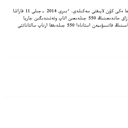
مەنىڭ ويىمشا، قازاق حاندىعىنىڭ كۇنى دەگەن داتاعا ەكى كۇن لايىقتى سەكىلدى. ءبىرى 2014 -جىلى 11 قاراشا
- بۇل كۇنى ەلباسى رەسمي تۇردە ءوز جولداۋىندا قازاق حاندىعىنىڭ 550 جىلدىعىن اتاپ وتەتىندىگىن جاريا
ەتتى. ەكىنشى، 2015 -جىلى 11 -قىركۇيەك - ەلباسىنىڭ قاتىسۋىمەن استانادا 550 جىلدىققا ارناپ سالتاناتتى