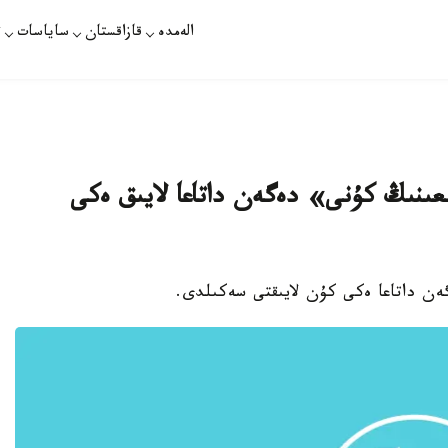
الەمدە
قازاقستان
ساياسات
ت
دىعىنىڭ كۇنى» دەگەن داتاعا لايىق ەكى
گەن داتاعا ەكى كۇن لايىقتى سەكىلدى.