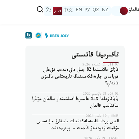
الداۋ
KZ
QZ
РУ
EN
中文
ق ز
ЎЗ
تاقىرىپقا قاتىستى
11:07, 11 شىلدە 2026
قازاق دالاسىندا 82 جىل داۋرەندەپ تۇرعان
قوياندى جارمەڭكەسىنىڭ تاريحتاعى ماڭىزى
قانداي؟
09:02, 28 ماۋسىم 2026
باياناۋىلدا ⅩⅨ عاسىردا اعىلشىندار سالعان مۇنارا
ساقتالىپ قالعان
15:55, 19 مامىر 2026
التىن وردانىڭ مەملەكەتتىك باسقارۋ جۇيەسىن
مۇقيات زەردەلەۋ قاجەت - پرەزيدەنت