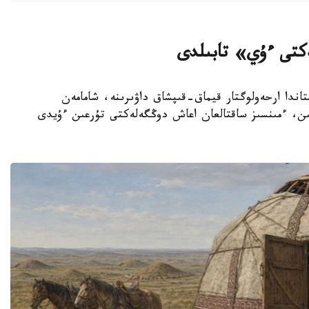
لەكتى ءۇي» تابىلدى
اندا ارحەولوگتار قيماق-قىپشاق داۋىرىنە، شامامەن
IX-  عاسىرلارىنا جاتاتىن، ءمىنسىز ساقتالعان اعاش دوڭگەلەكتى تۇرعىن ءۇيدى