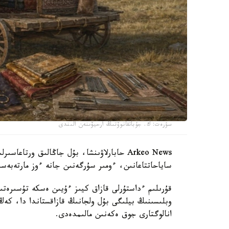
سۋرەت: ك. جۇباتقانوۆتىڭ ارحيۆىنەن الىندى
Arkeo News حابارلاۋىنشا، بۇل جاڭالىق ورتاع
ساياحاتتاعانىن، ءومىر سۇرگەنىن جانە ءوز مارتەبە
قۇرىلىم ءداستۇرلى قازاق كيىز ءۇيىن ەسكە تۇسىرەتىن
وبلىسىنىڭ بيلىگى بۇل ولجانىڭ قازاقستاندا دا، كەڭ د
انالوگتارى جوق ەكەنىن مالىمدەدى.