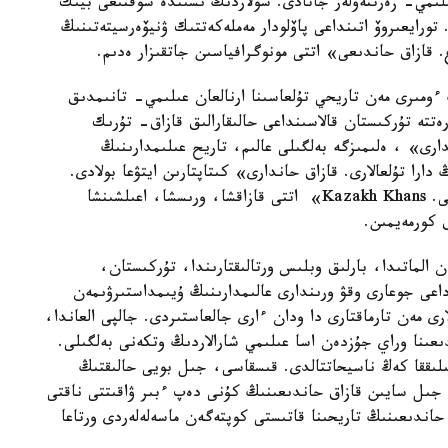
عىلىمي- زەرتتەۋلەر جاتادى. سولاردىڭ ىشىندە شوقتىعى بيىك
تورايعىروۆ اتىنداعى پاۆلودار مەملەكەتتىك ۋنيۆەرسيتەتىنىڭ
 ءومىرى مەن تاريحي تۇلعاسىنا ارنالعان عىلىمي- تانىمدىق
ەتتە تۇركىستان قالاسىنداعى حالىقارالىق قازاق- تۇرىك
ارى» ، ەلىمىزگە بەلگىلى عالىم، تاريح عىلىمدارىنىڭ
ارا تۇلعالارى. قازاق حاندارى» كىتاپتارىن ايتۋعا بولادى.
بۇل ارادا ءوزىمنىڭ «قازاق حاندارى. كازاحسكيە حانى. Kazakh Khans» اتتى قازاقشا، ورىسشا، اعىلشىنشا
 كورمەيمىن.
 الماتىدا، بارلىق وبلىس ورتالىقتارىندا، تۇركىستان،
اعى جوعارى وقۋ ورىندارى عالىمدارىنىڭ ۇيىمداستىرۋىمەن
ى مەن تارماقتارى دا ودان ءارى جالعاستىردى. جالپى العاندا،
ى ەلىمىزدە قازاق حاندىعىنىڭ 550 جىلدىعىنا وراي جۇزدەن اسا عىلىمي شارالاردىڭ وتكەنى بەلگىلى.
ىلىققا كەڭ ناسيحاتتالدى. قىسقاسى، جىل بويى حالىقتىڭ
جىل سايىن قازاق حاندىعىنىڭ كۇنى دەپ ءبىر ۋاقىتتى ناقتى
حاندىعىنىڭ تاريحىنا قاتىستى كوپتەگەن ماسەلەلەردى ورتاعا