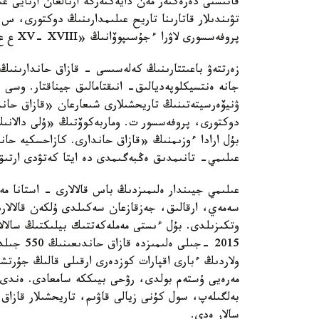
قاتىستى دەرەكتەر مەن دايەكتەرگە ارنالعان ارنايى 
تۋىندىلار قاتارىنا تاريح عىلىمدارىنىڭ دوكتورى، س. 
پروفەسسورى لاۋرا ءجۇسىپوۆانىڭ «XV- XVIII ع ع. قازاق حاندىعى» اتتى مونوگرافياسىن جاتقىزار ەدىم.
زەرتتەۋ باعىتتارىنىڭ كەلەسىسى - قازاق حاندارىنىڭ
جانە ەنتسيكلوپەديالىق- انىقتامالىق جيناقتار. وسى ر
ۋنيۆەرسيتەتىنىڭ تاريحشىلارى شىعارعان «قازاق حاند
دوكتورى، پروفەسسور ت. وماربەكوۆتىڭ «ۇلى دالانىڭ د
عىلىمي- تانىمدىق ەڭبەگىمدى دە ايتا كەتۋدى ارتىق
عىلىمي جيىندار ەلىمىزدىڭ باس قالالارى - استانا مەن
سەمەي، ارقالىق، جەزقازعان سەكىلدى ۇلكەن قالالارد
وتكىزىلدى. بۇل ءىستى مەملەكەتتىك بيلىكتىڭ سالالار
2015 -جىل
ولاردىڭ ءبارى اقپارات كوزدەرى ارقىلى قالىڭ جۇرتش
مەرەيى ۇستەم بولدى، رۋحى بيىككە سامعادى. ەندى 
بەلگىلەپ، سول كۇنى زيالى قاۋىم، تاريحشىلار قازاق 
سالار ەدى.