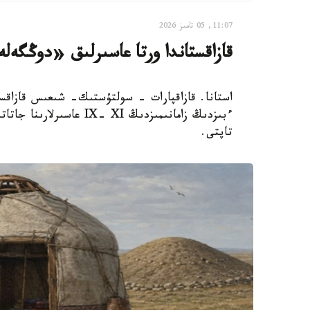
11:07, 05 تامىز 2026
قازاقستاندا ورتا عاسىرلىق «دوڭگە
استانا. قازاقپارات - سولتۇستىك- شىعىس قازاقست
ءبىزدىڭ زامانىمىزدىڭ XI
تاپتى.