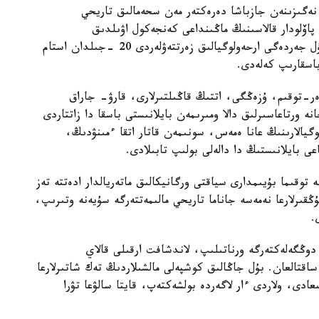
نەگىزىنەن جازباشا دەرەكتەر مەن سحەمالىق تاريحي
پاۆلودار قالاسىنىڭ ماڭىنداعى كەنجەكول اۋىلدىق
وكرۋگىندەگى بايدالا جەرلەۋ كەشەنىنەن تابىلدى. بۇل جەردەگى ارحەولوگيالىق زەرتتەۋلەردى 20 -جىلدان استام
باسقارىپ كەلەدى.
ەر-توقىم، ۇزەڭگى، اتتىڭ قاڭىلتىرلارى، قارۋ- جاراق
ە ورتاعاسىرلىق دالا ومىرىمەن بايلانىستى باسقا دا زاتتاردى
وگيالارىنىڭ عانا ەمەس، سونىمەن قاتار اتقا ءمىنۋدىڭ،
 بايلانىستىڭ دا دالەلى بولىپ تابىلادى.
وقىما بۇيىمدارى سياقتى ورگانيكالىق ماتەريالدار ادەتتە تەز
ڭقىرلارعا نەمەسە جاناما تاريحي مالىمەتتەرگە سۇيەنە وتىرىپ،
.
وڭگەلەكتەرگە ورناتىلىپ، لاندشافت ارقىلى قالاي
قتالعان. بۇل جاڭالىق كوشپەلى مالشىلاردىڭ تەك شاتىرلارعا
ادى، ولاردى ءار لاگەردە بولشەكتەپ، قايتا سالۋعا تۋرا