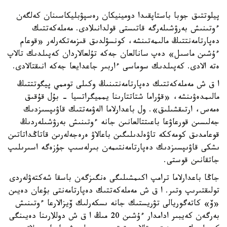
پيلوتتىق جوبا باستاپقىدا دومينيكان رەسپۋبليكاسىنان كەلگەن
ءوتىنىش بەرۋشىلەرگە قاتىستى قولدانىلادى. مەملەكەتتىك
دەپارتامەنتتىڭ مالىمەتىنشە، كونسۋلدىق قىزمەتكەرلەر «قوعام
ءۇشىن ماسىل» دەپ سانالعان جەكە تۇلعالاردان كەپىلدىك تالاپ
ەتە الادى. كەپىلدىك سوماسى ءاربىر جاعدايعا جەكە انىقتالادى.
ا ق ش مەملەكەتتىك دەپارتامەنتىنىڭ وكىلى توممي پيگوتتتىڭ
مالىمدەۋىنشە، «قۇراما شتاتتارىنا يمميگراتسيا - بۇل قۇقىق
ەمەس، ارتىقشىلىق». ول باعدارلاما الەۋمەتتىك قاۋىپسىزدىك
جەلىسىن قورعاۋعا باعىتتالعانىن جانە ءوتىنىش بەرۋشىلەردىڭ
قوعامدىق كومەككە تاۋەلدىلىگىن باعالاۋ ەرەجەلەرىن قاتاڭداتاتىن
ىشكى قاۋىپسىزدىك دەپارتامەنتىمەن بىرلەسىپ جۇزەگە اسىرىلىپ
جاتقانىن قوستى.
جاڭا باعدارلاما ترامپ اكىمشىلىگى ەنگىزگەن باسقا شەكتەۋلەردى
تولىقتىرىپ وتىر. ا ق ش مەملەكەتتىك دەپارتامەنتى بۇعان دەيىن
«ۆ» كاتەگوريالى تۋريستىك جانە ىسكەرلىك ۆيزالارعا ءوتىنىش
بەرگەن كەيبىر ادامدار ءۇشىن 20 مىڭ ا ق ش دوللارىنا دەيىنگى