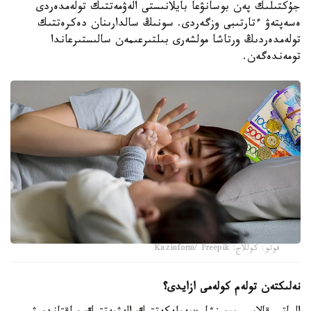
جۇكتىلىك پەن بوسانۋعا بايلانىستى الەۋمەتتىك تولەمدەردى
ەسەپتەۋ ءتارتىبى وزگەردى. سونىڭ سالدارىنان دەكرەتتىك
تولەمدەردىڭ ورتاشا مولشەرى بىلتىرعىمەن سالىستىرعاندا
تومەندەگەن.
فوتو: كوللاج: Kazinform/ Freepik
نەلىكتەن تولەم كولەمى ازايدى؟