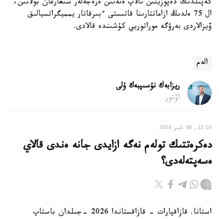
كەپىلدىك دەپوزيتىن تالاپ ەتەتىن ەرەجەلەر شىعارعان بولاتىن،
ال 75 ەلدىڭ ازاماتتارىنا قاتىستى ءبىرقاتار يمميگراتسيالىق
ۆيزالاردى بەرۋگە موراتوريي كۇشىندە قالادى.
الەم
ريزابەك نۇسىپبەك ۇلى
اۆتور
12:10, 06 تامىز 2026
دەكرەتتىك تولەم نەگە ازايدى جانە ەندى قالاي
ەسەپتەلەدى؟
استانا. قازاقپارات - قازاقستاندا 2026 -جىلدان باستاپ