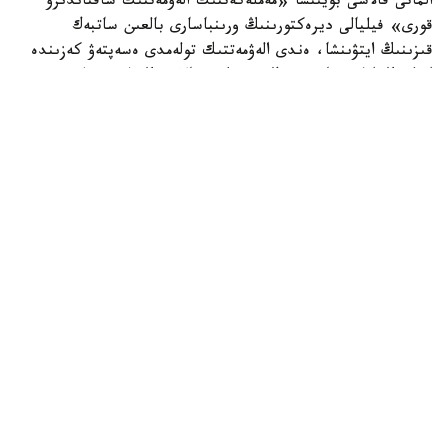
الماتى قالاسى بويىنشا «مەملەكەتتىك الەۋمەتتىك ساقتاندىرۋ
قورى» فيليالى ديرەكتورىنىڭ ورىنباسارى بالعىن ساتبەك
قىزىنىڭ ايتۋىنشا، ەندى الەۋمەتتىك تولەمدى ەسەپتەۋ كەزىندە
ايەلدىڭ ايلىق تابىسى ەڭ تومەنگى جالاقىنىڭ (ە ت ج) جەتى
ەسەلەنگەن مولشەرىنەن اسپايتىن كولەمدە عانا ەسەپكە الىنادى.
2026 -جىلى بۇل شەك 595 مىڭ تەڭگەنى قۇرايدى. ياعني،
ايەلدىڭ ناقتى جالاقىسى بۇدان جوعارى بولسا دا، تولەمدى
ەسەپتەۋ كەزىندە 595 مىڭ تەڭگەدەن اساتىن بولىگى
ەسكەرىلمەيدى.
بيىلعى جىلدىڭ العاشقى التى ايىندا جۇمىس ىستەيتىن ايەلدەرگە
جۇكتىلىك پەن بوسانۋعا بايلانىستى ورتا ەسەپپەن 1,4 ميلليون
تەڭگە تولەنگەن. وتكەن جىلدىڭ وسى كەزەڭىندە ورتاشا تولەم
1,6 ميلليون تەڭگە بولعان. وسىلايشا، كورسەتكىش 254,9 مىڭ
تەڭگەگە نەمەسە 15,5 پايىزعا ازايعان.
ماماننىڭ سوزىنشە، ءاربىر ايەلگە تولەنەتىن الەۋمەتتىك تولەم
جەكە ەسەپتەلەدى. ول سوڭعى 12 اي ىشىندە الەۋمەتتىك
اۋدارىمدار جۇرگىزىلگەن تابىس مولشەرىنە جانە جۇكتىلىك پەن