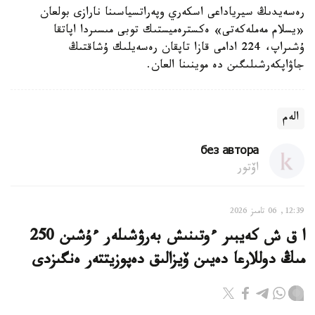
رەسەيدىڭ سيرياداعى اسكەري وپەراتسياسىنا نارازى بولعان
«يسلام مەملەكەتى» ەكسترەميستىك توبى مىسىردا اپاتقا
ۇشىراپ، 224 ادامى قازا تاپقان رەسەيلىك ۇشاقتىڭ
جاۋاپكەرشىلىگىن دە موينىنا العان.
الەم
без автора
اۆتور
12:39, 06 تامىز 2026
ا ق ش كەيبىر ءوتىنىش بەرۋشىلەر ءۇشىن 250
مىڭ دوللارعا دەيىن ۆيزالىق دەپوزيتتەر ەنگىزدى