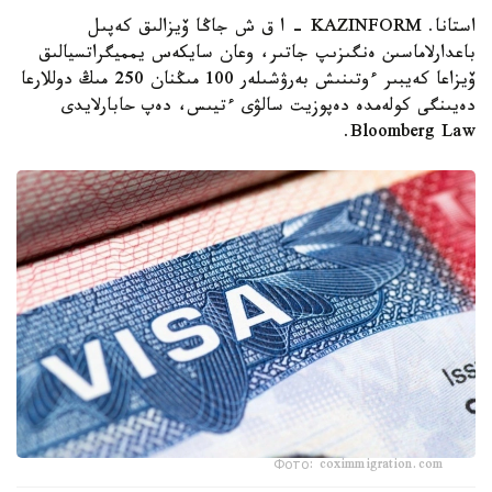
استانا. KAZINFORM – ا ق ش جاڭا ۆيزالىق كەپىل
باعدارلاماسىن ەنگىزىپ جاتىر، وعان سايكەس يمميگراتسيالىق
ۆيزاعا كەيبىر ءوتىنىش بەرۋشىلەر 100 مىڭنان 250 مىڭ دوللارعا
دەيىنگى كولەمدە دەپوزيت سالۋى ءتيىس، دەپ حابارلايدى
Bloomberg Law.
Фото: coximmigration.com