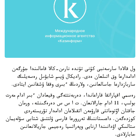
ول قالادا سارسەنبى كۇنى تۇندە نارىن-كالا قامالىندا جۇرگەن
ادامدارعا وق اتىلعان ەدى. راديكال ۇيىم شابۋىل رەسەيلىك
ساربازدارعا جاسالعانىن، ولاردىڭ ءبىرى وققا ۇشقانىن ايتادى.
رەسمي اقپاراتقا قاراعاندا، دەربەنتتەگى وقيعادان ءبىر ادام مەرت
بولىپ، 11 ادام جارالانعان. ت ا س س دەرەگىنشە، ورمان
جاقتان اۆتوماتتى قارۋمەن اتقىلاعان ادامدار تۋريستەردى
كوزدەگەن. داعىستاننىڭ تەررورعا قارسى ۇلتتىق شتابى سۋلەيمان
ستالسكي اۋدانىندا ارنايى وپەراتسيا رەجيمى جاريالانعانىن
حابارلادى.