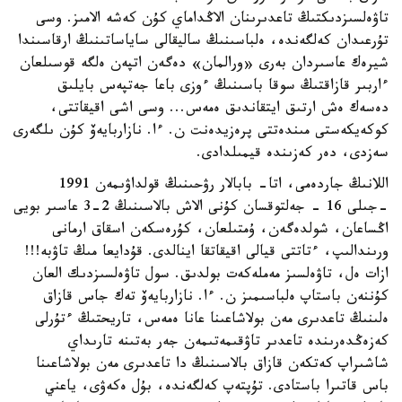
تاۋەلسىزدىكتىڭ تاعدىرىنان الاڭداماي كۇن كەشە الامىز. وسى
تۇرعىدان كەلگەندە، ەلباسىنىڭ ساليقالى ساياساتىنىڭ ارقاسىندا
شيرەك عاسىردان بەرى «ورالمان» دەگەن اتپەن ەلگە قوسىلعان
ءاربىر قازاقتىڭ سوقا باسىنىڭ ءوزى باعا جەتپەس بايلىق
دەسەك ەش ارتىق ايتقاندىق ەمەس... وسى اشى اقيقاتتى،
كوكەيكەستى مىندەتتى پرەزيدەنت ن. ءا. نازاربايەۆ كۇن ىلگەرى
سەزدى، دەر كەزىندە قيمىلدادى.
اللانىڭ جاردەمى، اتا- بابالار رۋحىنىڭ قولداۋىمەن 1991
-جىلى 16 - جەلتوقسان كۇنى الاش بالاسىنىڭ 2-3 عاسىر بويى
اڭساعان، شولدەگەن، ۇمتىلعان، كۇرەسكەن اسقاق ارمانى
ورىندالىپ، ءتاتتى قيالى اقيقاتقا اينالدى. قۇدايعا مىڭ تاۋبە!!!
ازات ەل، تاۋەلسىز مەملەكەت بولدىق. سول تاۋەلسىزدىك العان
كۇننەن باستاپ ەلباسىمىز ن. ءا. نازاربايەۆ تەك جاس قازاق
ەلىنىڭ تاعدىرى مەن بولاشاعىنا عانا ەمەس، تاريحتىڭ ءتۇرلى
كەزەڭدەرىندە تاعدىر تاۋقىمەتىمەن جەر بەتىنە تارىداي
شاشىراپ كەتكەن قازاق بالاسىنىڭ دا تاعدىرى مەن بولاشاعىنا
باس قاتىرا باستادى. تۇپتەپ كەلگەندە، بۇل ەكەۋى، ياعني