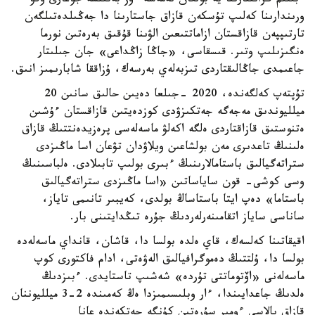
ءبىلىم گرانتتارىنا يە بولعان نەمەسە ءوز بەتىنشە جوعارى وقۋ
ورىندارىنا كەلىپ تۇسكەن قازاق جاستارىنا دا جەڭىلدەتىلگەن
تارتىپپەن قازاقستان ازاماتتىعىن الۋىنا قۇقىق بەرەتىن نورما
ەنگىزىلىپ وتىر. قىسقاسى، «جاڭا زاڭداعى» جان جىلىتار
جاعىمدى جاڭالىقتاردى تىزبەلەي بەرسەك، ۇزاققا شابارىمىز انىق.
تۇپتەپ كەلگەندە، 2020 -جىلعا دەيىن حالىق سانىن 20
ميلليوندىق مەجەگە جەتكىزۋدى كوزدەيتىن قازاقستان ءۇشىن
ەتنوستىق قازاقتاردى ەلگە اكەلۋ ماسەلەسى پرەزيدەنتتىڭ قازاق
ەلىنىڭ تاعدىرى مەن بولشاعىن ويلاۋدان تۋعان اسا ماڭىزدى
ستراتەگيالىق باستامالارىنىڭ ءبىرى بولىپ تابىلادى. ەلباسىنىڭ
وسى كوشى- قون ساياساتىن «اسا ماڭىزدى ستراتەگيالىق
باستاما» دەپ ايتا باستاساڭ بولدى، كەيبىر تانىمى تاياز،
ساناسى ساياز اتقامىنەرلەردىڭ جۇرە تىڭدايتىنى بار.
اقيقاتىنا كەلسەك، قاي ەلدە بولسا دا، قاشان، قانداي ماسەلەدە
بولسا دا، ۇلتتىڭ دەموگرافيالىق الەۋەتى، ادام فاكتورى كوپ
ماسەلەنى «اۆتوماتتى تۇردە» شەشىپ تاستايدى. ءبىزدىڭ
ەلدىڭ جاعدايىندا، ءار وبلىسىمىزدا ەڭ كەمىندە 2-3 ميلليوننان
قازاق بالاسى ءومىر سۇرەتىن كۇنگە جەتكەندە عانا