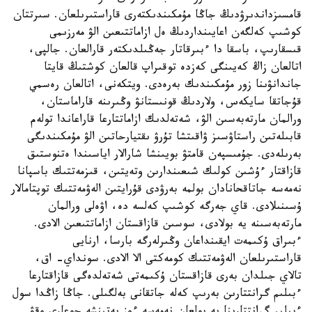
قامسىزداندىرۋدىڭ جاڭا مۇمكىندىكتەرى قاراستىرىلعان. سىرتتان
كوشىپ كەلگەن اعايىنداردىڭ ەل ازاماتتىعىن الۋ مەرزىمى
قىسقارىپ، باسقا دا ءبىرقاتار جەڭىلدىكتەر قارالعان. جالپى،
اتالعان زاڭ كەيىنگى كەزدە توقىراپ قالعان كوشتىڭ قايتا
جاندانۋىنا زور مۇمكىندىك بەرەدى. ويتكەنى، اتالعان رەسمي
قۇجاتقا سايكەس، ولاردىڭ قونىستانۋ وڭىرىنە قاراماستان،
ورالمان مارتەبەسىن الۋ، شەتەلدىك ازاماتتارعا قاراعاندا تولەم
قابىلەتىن راستاۋسىز ۋاقىتشا تۇرۋ ىقتيارحاتىن الۋ مۇمكىندىگى
بەرىلەدى. جۇمىسپەن قامتۋ بويىنشا شارالار اياسىندا ەتنوستىق
قازاقتار ءۇشىن كولىك شىعىندارىن وتەيتىن، قىزمەتتىك باسپانا
نەمەسە جاتاقحانادان بولمە بەرۋدى قۇرايتىن الەۋمەتتىك توپتامالار
ۇسىنىلادى. قاي جەرگە كوشىپ كەلسە دە، اۋەلى ورالمان
مارتەبەسىنە يە بولادى، سوسىن قازاقستان ازاماتتىعىن الادى.
ءبىراق ۇكىمەت ايقىنداعان وڭىرلەرگە بارسا، ارنايى
قاراستىرىلعان الەۋمەتتىك كومەكتى الا الادى. سونداي- اق،
تالاي جىلدان بەرى قازاقستان ۇكىمەتى شەتەلدەگى قازاقتارعا
ءبىلىم گرانتتارىن بەرىپ كەلە جاتقانى بەلگىلى. جاڭا زاڭدا سول