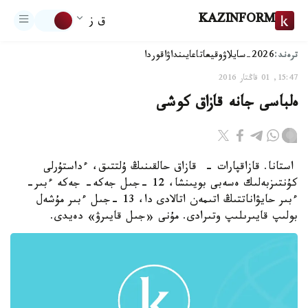
KAZINFORM
ق ز
ترەند:
2026-سايلاۋ
وقيعا
تاعايىنداۋ
اقوردا
15:47, 01 قاڭتار 2016
ەلباسى جانە قازاق كوشى
استانا. قازاقپارات - قازاق حالقىنىڭ ۇلتتىق، ءداستۇرلى
كۇنتىزبەلىك ەسەبى بويىنشا، 12 -جىل جەكە- جەكە ءبىر-
ءبىر حايۋاناتتىڭ اتىمەن اتالادى دا، 13 -جىل ءبىر مۇشەل
بولىپ قايىرىلىپ وتىرادى. مۇنى «جىل قايىرۋ» دەيدى.