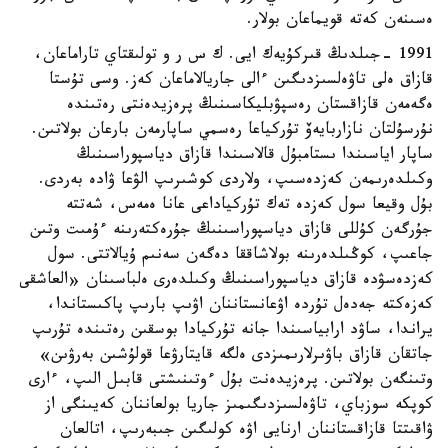
ەسىنەن كەتە قويماعان بولار.
1991 -جىلدىڭ قىركۇيەك ايى. ك س ر و تولىقتاي تاراماعان،
قازاق ەلى تاۋەلسىزدىگىن ءالى جاريالاماعان كەز. وسى تۇستا
ەگەمەن قازاقستان رەسپۋبليكاسىنىڭ پرەزيدەنتى رەتىندە
نۇرسۇلتان نازاربايەۆ تۇركياعا رەسمي ساپارمەن بارعان بولاتىن.
ساپار اياسىندا ىستامبۇل قالاسىندا قازاق دياسپوراسىنىڭ
وكىلدەرىمەن كەزدەسىپ، ولاردى كوشىرىپ الۋعا ۋادە بەردى.
بۇل وقيعا سول كەزدە تەك تۇركياداعى عانا ەمەس، شەتتە
جۇرگەن كۇللى قازاق دياسپوراسىنىڭ جۇرەكتەرىنە ءۇمىت وتىن
جاعىپ، كوڭىلدەرىنە بولاشاققا دەگەن سەنىم ۇيالاتتى. سول
كەزدەسۋدە قازاق دياسپوراسىنىڭ وكىلدەرى ەلباسىنان «العاشقى
كەزەكتە جەدەل تۇردە اۋعانستاننان اۋىپ بارىپ پاكىستاندا،
يراندا، ساۋد ارابياسىندا جانە تۇركيادا بوسقىن رەتىندە تۇرىپ
جاتقان قازاق باۋىرلارىمىزدى ەلگە قايتارۋعا قولۇشىن بەرۋىن»
وتىنگەن بولاتىن. پرەزيدەنت بۇل ءوتىنىشتى قابىل الىپ، ءارى
كوپكە سوزباي، تاۋەلسىزدىگىمىز جاريا بولعاننان كەيىنگى از
ۋاقىتتا قازاقستاننان ارنايى اۋە كولىگىن جىبەرىپ، اتالعان