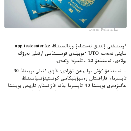
Фото: Polisia.kz
ءوتىنىشتى ۇلتتىق تەستىلەۋ ورتالىعىنىڭ app.testcenter.kz
سايتى نەمەسە UTO ءموبيلدى قوسىمشاسى ارقىلى بەرۋگە
بولادى. تەستىلەۋ 22 -تامىزدا وتەدى.
- تەستىلەۋ ءۇش بولىمنەن تۇرادى: قازاق ءتىلى بويىنشا 30
تاپسىرما، قازاقستان رەسپۋبليكاسى كونستيتۋتسياسىنىڭ
نەگىزدەرى بويىنشا 40 تاپسىرما جانە قازاقستان تاريحى بويىنشا
30 تاپسىرما بەرىلەدى،-دەلىنگەن ورتالىق حابارلاماسىندا.
قازاق ءتىلى بويىنشا تەست قازاق تىلىندە وتكىزىلەدى جانە
شەكتى بالل - 15. كونستيتۋتسيا نەگىزدەرى بويىنشا تەست
قازاق نەمەسە ورىس تىلىندە تاپسىرىلادى، شەكتى بالل - 20.
قازاقستان تاريحىنان دا قازاق نەمەسە ورىس تىلىندە تەست