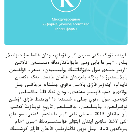
ارينە، تۇپكىلىكتى سىرىن ءبىر قۇداي، ودان قالسا جۇلدىزشىلار
بىلەر، ءبىر عاجابى وسى حايۋاناتتاردىڭ ەسىمىمەن اتالاتىن
ءاربىر جىلدى سول حايۋاناتتىڭ بولمىسىمەن، مىنەز- قۇلقىمەن
بايلانىستىرۋ دا بىزگە باعزىدان قالعان عادەت. نەگە ەكەنىن
قايدام، ايتەۋىر قازاق بالاسى «قوي جىلىنا» «جاقسى جىل
بولادى» دەپ قاپىسىز سەنەدى، ودان تەك قانا جاقسىلىق
كۇتەدى. سول «قوي جىلى» شىنىندا دا ءوزىنىڭ قازاق ءۇشىن
قوڭىرلىعىن، جايلىلىعىن، جاقسىلىعىن تاريح قويناۋىنا كەتىپ
بارا جاتقان 2015 -جىلى تاعى ءبىر دالەلدەپ كەتتى. سونداي
التى الاشقا ساۋىن ايتقان ايتۋلى قۋانىشىمىزدىڭ ءبىرى ءھام
بىرەگەيى 2-3 جىل بويى قاڭتارىلىپ قالعان قازاق كوشىنىڭ