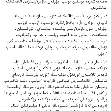
مەملەكەتتەردە بوسقىن بولىپ جۇرگەن باۋىرلارىمىزدى اتامەكەنگە
جەتكىزدى.
ءبىر كەزدەرى تاعدىر تالكەگىنە ءتۇسىپ، اۋعانستاننان پانا
تاپپاي، بوتەن ەل، جاتجۇرتتارعا بوسىپ، ازىپ- توزىپ
جۇرگەن سول باۋىرلارىمىز بۇگىندە جەتىساي، تۇركىستان،
شىمكەنت، الماتى جانە اقتوبە وبلىسى، ت. ب. وڭىرلەردە
ءوسىپ- ءونىپ، ەڭبەك ەتىپ، باقىتتى بولاشاعىنىڭ بەسىگىن
تۋعان حالقىمەن بىرگە تەربەتىپ، وتان قۇشاعىندا الشاڭ باسىپ
ءجۇر.
ءيا، قازاق ەلى - اتا- بابالارى عاسىرلار بويى اڭساعان ازات
كۇنگە جەتىپ، تاۋەلسىزدىك تۋىن تىككەن كۇننەن باستاپ
تاعدىر تالايىمەن تورتكۇل دۇنيەنىڭ ءتورت بۇرىشىنا تارىداي
شاشىلعان قانداستارىن قوماقتى قاراجات ءبولىپ، ەلىنە شاقىرىپ
وتىرعان ساناۋلى عانا مەملەكەتتەردىڭ ءبىرى. سونىڭ ارقاسىندا
وتكەن 24 -جىلدىڭ ىشىندە 300 مىڭعا جۋىق وتباسى اتاجۇرتقا
ورالىپ، بۇرىننان كەرەگەسى كەڭ، بۇگىندە وزگەلەرمەن
تەرەزەسى تەڭ تاۋەلسىز ەلىمىزدىڭ حالقى 1 ميلليوننان استام