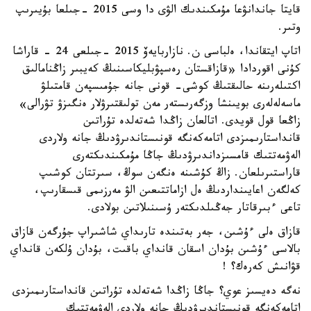
قايتا جاندانۋعا مۇمكىندىك الۋى دا وسى 2015 -جىلعا بۇيىرىپ
وتىر.
اتاپ ايتقاندا، ەلباسى ن. نازاربايەۆ 2015 -جىلعى 24 - قاراشا
كۇنى اقوردادا «قازاقستان رەسپۋبليكاسىنىڭ كەيبىر زاڭنامالىق
اكتىلەرىنە حالىقتىڭ كوشى- قونى جانە جۇمىسپەن قامتىلۋ
ماسەلەلەرى بويىنشا وزگەرىستەر مەن تولىقتىرۋلار ەنگىزۋ تۋرالى»
زاڭعا قول قويدى. اتالعان زاڭدا شەتەلدە تۇراتىن
قانداستارىمىزدى اتامەكەنگە قونىستاندىرۋدىڭ جانە ولاردى
الەۋمەتتىك قامسىزداندىرۋدىڭ جاڭا مۇمكىندىكتەرى
قاراستىرىلعان. زاڭ كۇشىنە ەنگەن سوڭ، سىرتتان كوشىپ
كەلگەن اعايىنداردىڭ ەل ازاماتتىعىن الۋ مەرزىمى قىسقارىپ،
تاعى ءبىرقاتار جەڭىلدىكتەر ۇسىنىلاتىن بولادى.
قازاق ەلى ءۇشىن، جەر بەتىندە تارىداي شاشىراپ جۇرگەن قازاق
بالاسى ءۇشىن بۇدان اسقان قانداي باقىت، بۇدان ۇلكەن قانداي
قۋانىش كەرەك؟ !
نەگە دەيسىز عوي؟ جاڭا زاڭدا شەتەلدە تۇراتىن قانداستارىمىزدى
اتامەكەنگە قونىستاندىرۋدىڭ جانە ولاردى الەۋمەتتىك