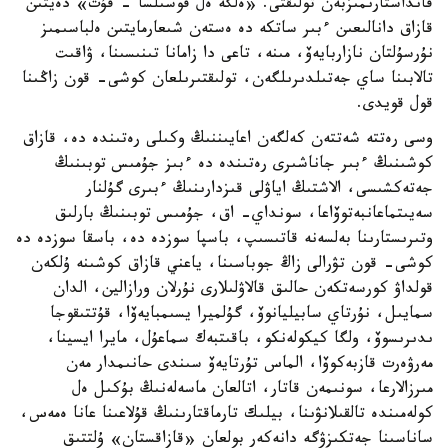
قانداستارىمىزبەن تولىقتى. «ەلگە ەل قوسىلسا - قۇت» دەيتىن
قازاق دانالىعىن ءبىر ساتكە دە ەستەن شىعارمايتىن ەلباسىمىز
نۇرسۇلتان نازاربايەۆ، مىنە، تاعى دا زامانا تىنىسىنا، ۋاقىت
تالابىنا ساي جەتىلدىرىلگەن، تولىقتىرىلعان كوشى- قون زاڭىنا
قول قويدى.
وسى رەتتە شەتتەن كەلگەن اعايىننىڭ وكىلى رەتىندە دە، قازاق
كوشىنىڭ ءبىر جاناشىرى رەتىندە دە ءبىز جۇمىس توبىنىڭ
جەتەكشىسى، الاشتىڭ اياۋلى قىزدارىنىڭ ءبىرى گۇلنار
سەيىتماعانبەتوۆاعا، سونداي- اق، جۇمىس توبىنىڭ بارلىق
وتىرىستارىنا بەلسەنە قاتىسىپ، باسپا سوزدە دە، باسقا سوزدە دە
كوشى- قون تۋرالى زاڭ جوباسىنا، ياعني قازاق كوشىنە ۇلكەن
قولداۋ كورسەتكەن حالىق قالاۋلىلارى نۇرلان ورازالين، الدان
سمايىل، نۇرتاي سابيليانوۆ، گۇلميرا يسىمبايەۆا، قۇتتىقوجا
ىدىرىسوۆ، ولگا كيكولەنكو، باقىتبەك سماعۇل، مايرا ايسينا،
مەرۋەرت قازبەكوۆا، الماس تۇرتايەۆ سىندى حانىمدار مەن
مىرزالارعا، سونىمەن قاتار، اتالعان ماسەلەنىڭ بۇكىل ەل
كولەمىندە تالقىلانۋىنا، بيلىك تارماقتارىنىڭ قۇلاعىنا عانا ەمەس،
ساناسىنا جەتكىزۋگە دانەكەر بولعان «قازاقستان» ۇلتتىق