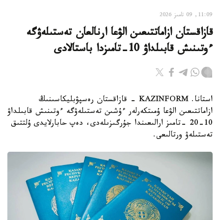
11:09, 09 تامىز 2026
قازاقستان ازاماتتىعىن الۋعا ارنالعان تەستىلەۋگە
ءوتىنىش قابىلداۋ 10-تامىزدا باستالادى
استانا. KAZINFORM - قازاقستان رەسپۋبليكاسىنىڭ
ازاماتتىعىن الۋعا ۇمىتكەرلەر ءۇشىن تەستىلەۋگە ءوتىنىش قابىلداۋ
10-20 -تامىز ارالىعىندا جۇرگىزىلەدى، دەپ حابارلايدى ۇلتتىق
تەستىلەۋ ورتالىعى.