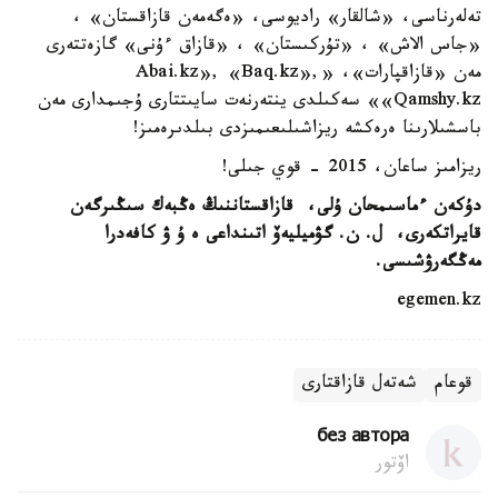
تەلەرناسى، «شالقار» راديوسى، «ەگەمەن قازاقستان» ،
«جاس الاش» ، «تۇركىستان» ، «قازاق ءۇنى» گازەتتەرى
مەن «قازاقپارات»، «Abai.kz», «Baq.kz»,
«Qamshy.kz» سەكىلدى ينتەرنەت سايىتتارى ۇجىمدارى مەن
باسشىلارىنا ەرەكشە ريزاشىلىعىمىزدى بىلدىرەمىز!
ريزامىز ساعان، 2015 - قوي جىلى!
دۇكەن ءماسىمحان ۇلى، قازاقستاننىڭ ەڭبەك سىڭىرگەن
قايراتكەرى، ل. ن. گۋميليەۆ اتىنداعى ە ۇ ۋ كافەدرا
مەڭگەرۋشىسى.
egemen.kz
قوعام
شەتەل قازاقتارى
без автора
اۆتور