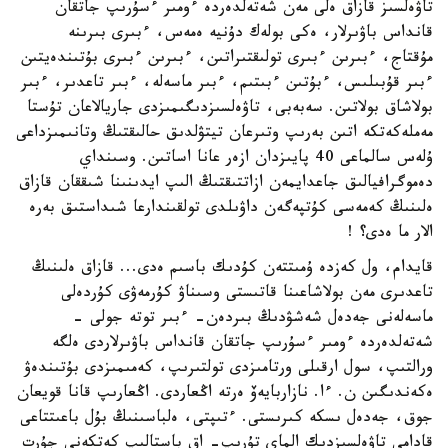
تاۋەلسىز قازاق ەلى مەن شەتەلدەردە ءومىر ءسۇرىپ جاتقان
قانداس باۋىرلار، ەكى بولەك دۇنيە ەمەس، ءبىرى بىرىنە
مۇقتاج، ءبىرىن ءبىرى تولىقتىراتىن، ءبىرىن ءبىرى بۇتىندەيتىن
ءبىر قۇبىلىس، ءبۇتىن ءبىتىم، ءبىر ماسەلە، ءبىر تاعدىر، ءبىر
بولاشاق بولاتىن. سەبەبى، تاۋەلسىزدىگىمىزدى جاريالاعان تۇستا
مەملەكەتكە اتىن بەرىپ وتىرعان تيتۋلدىق حالىقتىڭ وتانىمىزداعى
ۇلەس سالماعى 40 پايىزدان ازەر عانا اساتىن. وسىنداي
دەموگرافيالىق جاعدايمەن ازاتتىقتىڭ الىپ ايدىنىنا شىققان قازاق
ەلىنىڭ كەمەسى كۇتپەگەن داۋىلدى تولقىندارعا شىداستىق بەرە
الار ما ەدى؟ !
قايدام، ول كەزدە ۇمىتتەن كۇدىك باسىم ەدى... قازاق ەلىنىڭ
تاعدىرى مەن بولاشاعىنا قاتىستى وسىناۋ كۇرمەۋى كۇردەلى
ماسەلەنى جەدەل شەشۋدىڭ بىردەن- ءبىر توتە جولى -
شەتەلدەردە ءومىر ءسۇرىپ جاتقان قانداس باۋىرلاردى ەلگە
ورالتىپ، سول ارقىلى ورتامىزدى تولتىرىپ، كەمىمىزدى بۇتىندەۋ
ەكەندىگىن ن. ءا. نازاربايەۆ ەرتە اڭعاردى. اڭعارىپ قانا قويعان
جوق، جەدەل ىسكە كىرىستى. ءتىپتى، ەلباسىنىڭ بۇل باعىتتاعى
قادامى تاۋەلسىزدىك الماي تۇرىپ- اق باستالىپ كەتكەنى جۇرت