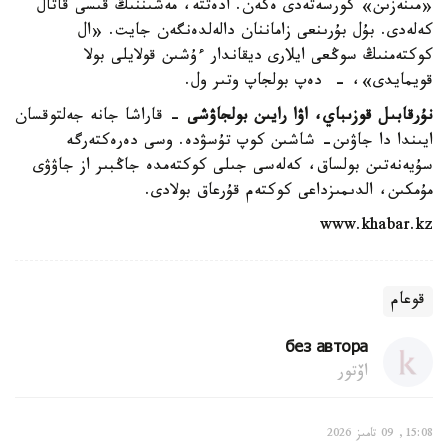
«مىنەزىن» كورسەتەدى ەكەن. ادەتتە، مەشىننىڭ قىسى قاتال
كەلەدى. بۇل بۇرىنعى زاماننان دالەلدەنگەن جايت. «ال
كوكتەمنىڭ سوڭعى ايلارى ديقاندار ءۇشىن قولايلى بولا
قويمايدى»، - دەپ بولجاپ وتىر ول.
نۇرقابىل قوزىباي، اۋا رايىن بولجاۋشى
- قاراشا جانە جەلتوقسان
ايىندا دا جاۋىن- شاشىن كوپ تۇسۋدە. وسى دەرەكتەرگە
سۇيەنەتىن بولساق، كەلەسى جىلى كوكتەمدە جاڭبىر از جاۋۋى
مۇمكىن، الدىمىزداعى كوكتەم قۇرعاق بولادى.
www.khabar.kz
قوعام
без автора
اۆتور
15:08, 09 تامىز 2026