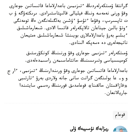
گرانتقا ۇمىتكەرلەردىڭ ءتىزىمىن باعدارلاماعا قاتىساتىن جوعارى
وقۋ ورنى نەمەسە ونىڭ فيليالى قالىپتاستىرادى. ىرىكتەۋگە ۇ ب
ت تاپسىرىپ، وقۋعا ءتۇسۋ ءۇشىن بەلگىلەنگەن ەڭ تومەنگى
ءوتۋ بالىن جيناعان تالاپكەرلەر قاتىسا الادى. شىعارماشىلىق
ءبىلىم بەرۋ باعدارلامالارى بويىنشا شىعارماشىلىق ەمتيحان
ناتيجەلەرى دە ەسەپكە الىنادى.
ۇمىتكەرلەر ءتىزىمى جوعارى وقۋ ورنىنىڭ كونكۋرستىق
كوميسسياسى وتىرىسىنىڭ حاتتاماسىمەن راسىمدەلەدى.
باعدارلاماعا قاتىساتىن جوعارى وقۋ ورىندارىنىڭ ءتىزىمى، ءار ج
و و- عا بولىنگەن گرانت سانى جانە ولاردى بەرۋ ءتارتىبى
«قازاقستان حالقىنا» قوعامدىق قورىنىڭ رەسمي سايتىندا
جاريالانعان.
قوعام
ريزابەك نۇسىپبەك ۇلى