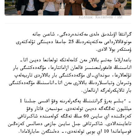
Коллаж: Kazinform / ИИ
گرانتقا اۋىلدىق ەلدى مەكەندەردەگى، شاعىن جانە
مونوقالالارداعى مەكتەپتەردىڭ 25 جاسقا دەيىنگى تۇلەكتەرى
ۇمىتكەر بولا الادى.
باعدارلاما جەتىم بالالار مەن كامەلەتكە تولعانعا دەيىن اتا-
اناسىنىڭ قامقورلىعىنسىز قالعان ازاماتتارعا، مۇگەدەكتىگى بار
تۇلعالارعا، سونداي-اق مۇگەدەكتىگى بار بالالاردى تاربيەلەپ
وتىرعان وتباسىلاردىڭ بالالارى مەن اتا-اناسىنىڭ مۇگەدەكتىگى
بار تالاپكەرلەرگە ارنالعان.
- ءبىلىم بەرۋ گرانتىنىڭ يەگەرلەرىنە وقۋ اقىسى جىلىنا 1
ميلليون تەڭگەگە دەيىن تولەنەدى. سونىمەن قاتار وقۋ
كەزەڭىندە اي سايىن 60 مىڭ تەڭگە كولەمىندە شاكىرتاقى
تاعايىندالادى. شاكىرتاقى جىل سايىن جازعى دەمالىس كەزەڭىن
قوسپاعاندا 10 اي بويى تولەنەدى،- دەلىنگەن حابارلامادا.