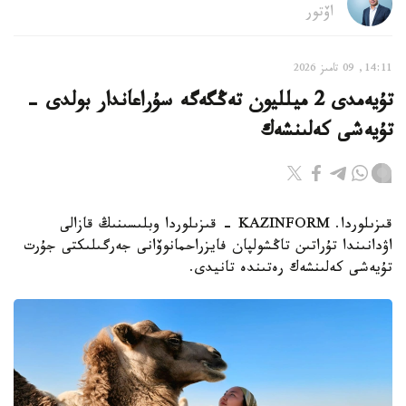
اۆتور
14:11, 09 تامىز 2026
تۇيەمدى 2 ميلليون تەڭگەگە سۇراعاندار بولدى -
تۇيەشى كەلىنشەك
قىزىلوردا. KAZINFORM - قىزىلوردا وبلىسىنىڭ قازالى
اۋدانىندا تۇراتىن تاڭشولپان فايزراحمانوۆانى جەرگىلىكتى جۇرت
تۇيەشى كەلىنشەك رەتىندە تانيدى.