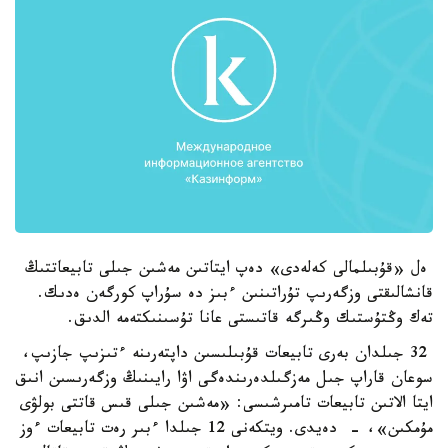
ەل «قۇبىلمالى كەلەدى» دەپ ايتاتىن مەشىن جىلى تابيعاتتىڭ
قانشالىقتى وزگەرىپ تۇراتىنىن ءبىز دە سۇراپ كورگەن ەدىك.
تەك وڭتۇستىك وڭىرگە قاتىستى عانا تۇسىنىكتەمە الدىق.
32 جىلدان بەرى تابيعات قۇبىلىسىن داپتەرىنە ءتىزىپ جازىپ،
سوعان قاراپ جىل مەزگىلدەرىندەگى اۋا رايىنىڭ وزگەرىسىن انىق
ايتا الاتىن تابيعات تامىرشىسى: «مەشىن جىلى قىس قاتتى بولۋى
مۇمكىن»، - دەيدى. ويتكەنى 12 جىلدا ءبىر رەت تابيعات ءوز