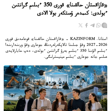
«قازاقستان حالقىنا» قورى 350 ءبىلىم گرانتىن
ءبولدى: كىمدەر ۇمىتكەر بولا الادى
استانا. KAZINFORM - «قازاقستان حالقىنا» قوعامدىق قورى
2026-2027 وقۋ جىلىنا تالاپكەرلەردىڭ جوعارى وقۋ ورىندارىندا
ءبىلىم الۋىنا 350 ءبىلىم بەرۋ گرانتىن ءبولدى، دەپ حابارلايدى
عىلىم جانە جوعارى ءبىلىم مينيسترلىگى.