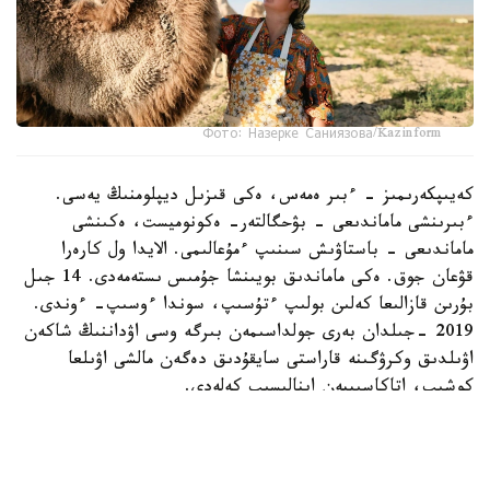
Фото: Назерке Саниязова/Kazinform
كەيىپكەرىمىز - ءبىر ەمەس، ەكى قىزىل ديپلومنىڭ يەسى.
ءبىرىنشى ماماندىعى - بۋحگالتەر- ەكونوميست، ەكىنشى
ماماندىعى - باستاۋىش سىنىپ ءمۇعالىمى. الايدا ول كارەرا
قۋعان جوق. ەكى ماماندىق بويىنشا جۇمىس ىستەمەدى. 14 جىل
بۇرىن قازالىعا كەلىن بولىپ ءتۇسىپ، سوندا ءوسىپ- ءوندى.
2019 -جىلدان بەرى جولداسىمەن بىرگە وسى اۋداننىڭ شاكەن
اۋىلدىق وكرۋگىنە قاراستى سايقۇدىق دەگەن مالشى اۋىلعا
كوشىپ، اتاكاسىپپەن اينالىسىپ كەلەدى.
- اۋەلگى كەزدە ءشوپ شاۋىپ، ونى ساتىپ كۇنەلتتىك. كەيىن
جەر الىپ، قوي، سيىر، جىلقى باسىن كوبەيتتىك. تۇيە
شارۋاشىلىعىنا دەن قويعالى بەس جىلعا جۋىقتادى. كاسىبىمىز