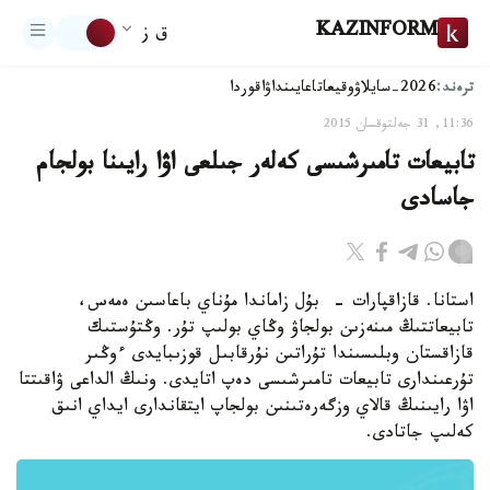
KAZINFORM
ق ز
ترەند:
2026-سايلاۋ
وقيعا
تاعايىنداۋ
اقوردا
11:36, 31 جەلتوقسان 2015
تابيعات تامىرشىسى كەلەر جىلعى اۋا رايىنا بولجام
جاسادى
استانا. قازاقپارات - بۇل زاماندا مۇناي باعاسىن ەمەس،
تابيعاتتىڭ مىنەزىن بولجاۋ وڭاي بولىپ تۇر. وڭتۇستىك
قازاقستان وبلىسىندا تۇراتىن نۇرقابىل قوزىبايدى ءوڭىر
تۇرعىندارى تابيعات تامىرشىسى دەپ اتايدى. ونىڭ الداعى ۋاقىتتا
اۋا رايىنىڭ قالاي وزگەرەتىنىن بولجاپ ايتقاندارى ايداي انىق
كەلىپ جاتادى.