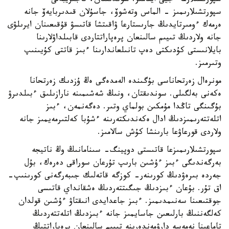
سپورتشىلارعا ءجيى ايتامىز. سوندىقتان، تاجىريبەلى
سپورتشىلارىمىز - الماس وتەشوۆ، جاسۇلان قىدىربايەۆ جانە
ەرمەك ءومىرتايدىڭ جارىستارعا ۋاقىتشا قاتىسۋ قۇقىعىنان ايرىلۋى
جانە ولاردىڭ تىيىم سالىنعان پرەپاراتتاردى قابىلداۋلارىنا
بايلانىستى كۇدىكتى دەپ تانىلعاندارىنا ءبىز قاتتى كۇيىنىپ
وتىرمىز.
مونرەال زەرتحاناسى بۇگىندە الەمدەگى ەڭ ۇزدىك زەرتحانا
ەكەنى بەلگىلى. سوندىقتان، ونىڭ شەشىمىنە نارازىلىق ءبىلدىرۋ
بۇگىنگى تاڭدا مۇمكىن بولماي وتىر. دەگەنمەن، ءبىز
اتلەتتەرىمىزدىڭ ادال ەكەندىكتەرىنە ءشۇبا كەلتىرمەيمىز جانە
ولاردى قورعاۋعا بارىنشا كۇش سالامىز.
سپورتشىلارىمىزعا قاتىستى دوپينگ- سىنامانىڭ وڭ ناتيجە
بەرگەندىگى ءبىز ءۇشىن بارىپ تۇرعان سوراقى دەرەك، بۇل
جەردە بىرەۋدىڭ كورىنەر- كوزگە قاتەلىك جىبەرگەنى كورىنىپ-
اق تۇر. بۇعان ءبىزدىڭ جىگىتتەردىڭ ەشقانداي قاتىسى
جوقتىعىنا سەنىمدىمىز. ءبىز جاعدايدى انىقتاۋ ءۇشىن قولدان
كەلگەننىڭ بارلىعىن جاسايمىز جانە ءبىزدىڭ اتلەتتەردىڭ
تاماعىنا نەمەسە دارۋمەندەرىنە تىيىم سالىنعان پرەپاراتتىڭ