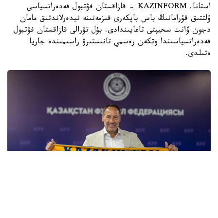
استانا. KAZINFORM - قازاقستان فۋتبول فەدەراتسياسى
ۇلتتىق قۇرامانىڭ باس باپكەرى قىزمەتىنە نيدەرلاندتىق مامان
دجون ۆانت سحيپتى تاعايىندادى. بۇل تۋرالى قازاقستان فۋتبول
فەدەراتسياسىندا وتكەن رەسمي تانىستىرۋ راسىمىندە جاريا
ەتىلدى.
Фото: Казахстанская федерация футбола