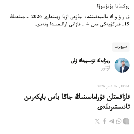
روكسانا يۋنۋسوۆا
ق ر ۇ و ك مالىمەتىنشە، جازعى ازيا ويىندارى 2026 -جىلدىڭ
19-قىركۇيەگى مەن 4 -قازانى ارالىعىندا وتەدى.
سپورت
ريزابەك نۇسىپبەك ۇلى
اۆتور
18:04, 07 تامىز 2026
قازاقستان قۇراماسىنىڭ جاڭا باس باپكەرىن
تانىستىرىلدى