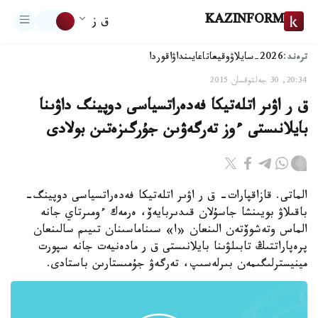
KAZINFORM
ق ز
ترەند:
2026-سايلاۋ
وقيعا
تاعايىنداۋ
اقوردا
20:34, 30 جەلتوقسان 2015
ق ر اۋىر اتلەتيكا فەدەراتسياسى دوپينگ داۋىنا
بايلانىستى ءوز تەرگەۋىن جۇرگىزەتىن بولادى
الماتى. قازاقپارات- ق ر اۋىر اتلەتيكا فەدەراتسياسى دوپينگ-
باقىلاۋ بويىنشا جاسۇلان قىدىربايەۆ، ەرمەك ءومىرتاي جانە
الماس وتەشوۆتەن الىنعان «ا» سىناماسىنان تىيىم سالىنعان
پرەپاراتتىڭ تابىلۋىنا بايلانىستى ق ر مادەنيەت جانە سپورت
مينيسترلىگىمەن بىرلەسىپ، تەرگەۋ جۇمىستارىن باستادى.