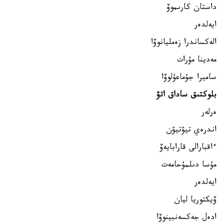
داستان كارىموۆ
ايەلدەر
الەكساندرا زەمليانوۆا
مەدينا مۇرات
ساميرا جۇماعۇلوۆا
بلوكتىق ساداق اتۋ
ەرلەر
اندرەي تيۋتيۋن
ءاقبارالى قارابايەۆ
مۇسا دىلمۇحامەت
ايەلدەر
ۆيكتوريا ليان
ادەل جەكسەنبينوۆا