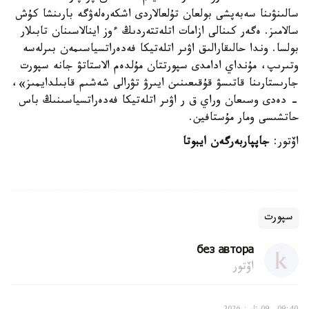
سالىنۋىنا سەبەپشى بولعان تۇلعالاردى اشكەرەلەۋگە بارىنشا كۇش
سالامىز. ەگەر كىنالى ازامات اتلەتتەردىڭ ءوز اينالاسىنان تابىلار
بولسا. وندا حالىقارالىق اۋىر اتلەتيكا فەدەراتسياسىمەن بىرلەسە
وتىرىپ، مۇنداي ادامدى سپورتتان مۇلدەم الاستاتۋ جانە سپورت
جارىستارىنا قاتىسۋ قۇقىعىنىن ايىرۋ تۋرالى شەشىم قابىلدايمىز»،
- دەدى وسىعان وراي ق ر اۋىر اتلەتيكا فەدەراتسياسىنىڭ باس
حاتشىسى ومار مۇستافين.
اۆتور:
جاپپاربەرگەن ايبوتا
سپورت
без автора
اۆتور