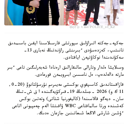
Фото: t.me/POLICE_of_KZ
جەكپە-جەكتە اتىراۋلىق سپورتشى قارسىلاسىنا ايقىن باسىمدىق
تانىتىپ، كەزدەسۋدى ءبىرىنشى راۋندتىڭ نەبارى 13-
سەكۋندىندا نوكاۋتپەن اياقتادى.
وسىلايشا ەلدار وتارالى حالىقارالىق ارەنادا شەبەرلىگىن تاعى ءبىر
مارتە دالەلدەپ، ەل نامىسىن ابىرويمەن قورعادى.
قازاقستاندىق كاسىپقوي بوكسشى مەيىرىم نۇرسۇلتانوۆ (20-0,
11 ك و) 2026 -جىلدىڭ 19-قىركۇيەگىندە ا ق ش-تىڭ
سان- ديەگو قالاسىندا (كاليفورنيا شتاتى) وتەتىن بوكس
كەشىندە ورتا سالماقتاعى WBC ۋاقىتشا الەم چەمپيونى اتاعى
ءۇشىن شارشى الاڭعا شىعاتىنىن جازعان ەدىك.