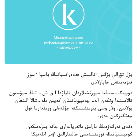
بۇل تۋرالى بۇگىن اتالمىش فەدەراتسيانىڭ باسپا ءسوز
قىزمەتىنەن حابارلادى.
دوپينگ-سىناما سپورتشىلاردان تاياۋدا ا ق ش- تىڭ حيۋستون
قالاسىندا وتكەن الەم چەمپيوناتىنان كەيىن ىلە-شالا الىنعان
بولاتىن. ولار وسى بىرىنشىلىكتە جۇلدەلى ورىندارعا قول
جەتكىزگەن ەدى.
ەندى تەرگەۋدىڭ بارلىق ماتەريالدارى جانە بىرلەسكەن
كوميسسيانىڭ قورىتىندىسى حالىقارالىق اۋىر اتلەتيكا