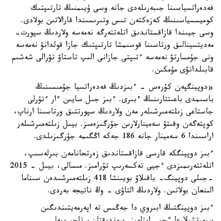
فەدەراتسياسىنا جىبەرىلەدى جانە وسى ۇيىمنىڭ تارتىپتىك
كوميسسياسىنىڭ كەزەكتەن تىس وتىرىسىندا قارالاتىن بولادى.
وسى جيىندا قازاقستاندىق اتلەتتەرگە نەمەسە ولاردىڭ سپورت-
مەديتسينالىق ورتاسىنا قوسىمشا تارتىپتىك جازا قولدانۋ نەمەسە
ونى جۇمسارتۋ نەمەسە ءتىپتى جازانى الىپ تاستاۋ تۋرالى شەشىم
قابىلدانۋى مۇمكىن.
«دوپينگپەن كۇرەس - ءبىزدىڭ فەدەراتسيا جۇمىسىنىڭ
باسىمدى باعىتتارىنىڭ ءبىرى. ءبىز جىل سايىن ءار ءتۇرلى
جاستاعى زىلتەمىرشىلەر مەن ولاردىڭ سپورتتىق ورتاسىنا ارناپ،
كوپتەگەن وقىتۋ سەمينارلارىن جۇرگىزەمىز. بيىل زىلتەمىرشىلەر
اراسىندا 6 سەمينار جانە 186 جەكە اڭگىمە جۇرگىزىلدى.
ءبىز دوپينگكە قارسى قازاقستاندىق زەرتحانامەن بىرلەسىپ،
اتلەتتەرىمىزدى ءجيى تەكسەرىپ تۇرامىز. مىسالى، بيىل - 2015
-جىلى دوپينگ- باقىلاۋ بويىنشا 418 زىلتەمىرشىدەن سىناما
الىنعان بولاتىن. ولاردىڭ التاۋى - وڭ ناتيجە بەردى.
ءبىز دوپينگتىڭ ابىروي دا جەڭىس تە اپەرمەيتىندىگىن