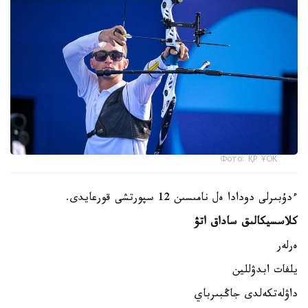
Фото: ҚР ҰОК
ءدۇبىرلى دودادا ەل نامىسىن 12 سپورتشى قورعايدى.
كلاسسيكالىق ساداق اتۋ
ەرلەر
يلفات ابدۋللين
داۋلەتكەلدى جاڭبىرباي