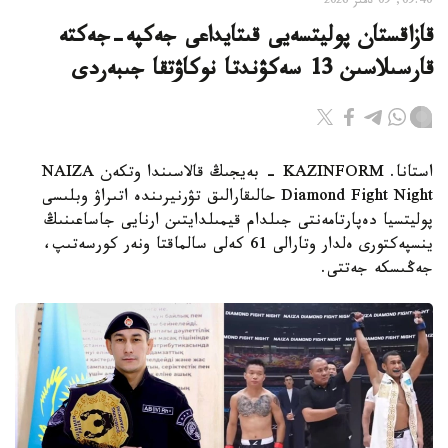
09:40, 09 تامىز 2026
قازاقستان پوليتسەيى قىتايداعى جەكپە-جەكتە
قارسىلاسىن 13 سەكۋندتا نوكاۋتقا جىبەردى
استانا. KAZINFORM - بەيجىڭ قالاسىندا وتكەن NAIZA
Diamond Fight Night حالىقارالىق تۋرنيرىندە اتىراۋ وبلىسى
پوليتسيا دەپارتامەنتى جىلدام قيمىلدايتىن ارنايى جاساعىنىڭ
ينسپەكتورى ەلدار وتارالى 61 كەلى سالماقتا ونەر كورسەتىپ،
جەڭىسكە جەتتى.