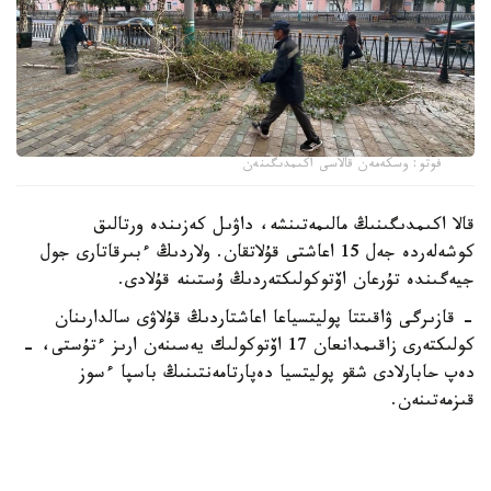
فوتو: وسكەمەن قالاسى اكىمدىگىنەن
قالا اكىمدىگىنىڭ مالىمەتىنشە، داۋىل كەزىندە ورتالىق
كوشەلەردە جەل 15 اعاشتى قۇلاتقان. ولاردىڭ ءبىرقاتارى جول
جيەگىندە تۇرعان اۆتوكولىكتەردىڭ ۇستىنە قۇلادى.
- قازىرگى ۋاقىتتا پوليتسياعا اعاشتاردىڭ قۇلاۋى سالدارىنان
كولىكتەرى زاقىمدانعان 17 اۆتوكولىك يەسىنەن ارىز ءتۇستى، -
دەپ حابارلادى شقو پوليتسيا دەپارتامەنتىنىڭ باسپا ءسوز
قىزمەتىنەن.
پوليتسياعا ءالى بارلىق زارداپ شەككەن كولىك يەلەرى جۇگىنىپ
ۇلگەرمەگەن بولۋى دا مۇمكىن.