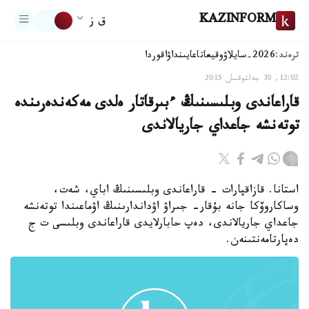
KAZINFORM
ق ز
ترەند:
2026-سايلاۋ
وقيعا
تاعايىنداۋ
اقوردا
12:02, 30 جەلتوقسان 2015
قاراعاندى وبلىسىنىڭ ءبىرقاتار ەلدى مەكەندەرىندە
توتەنشە جاعداي جاريالاندى
استانا. قازاقپارات - قاراعاندى وبلىسىنىڭ اباي، شەت،
وساكاروۆكا جانە بۇقار- جىراۋ اۋداندارىنىڭ اۋماعىندا توتەنشە
جاعداي جاريالاندى، دەپ حابارلايدى قاراعاندى وبلىسى ت ج
دەپارتامەنتىنەن.