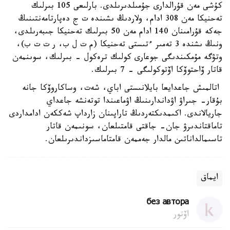
كۇشى مەن قۇرالدارى جۇمىلدىرىلدى. بارلىعى 105 بىرلىك
تەحنيكا مەن 308 ادام، ولاردىڭ ىشىندە ت ج دەپارتامەنتىنىڭ
جەكە قۇرامىنان 140 ادام مەن 50 بىرلىك تەحنيكا جىبەرىلدى،
ونىڭ ىشندە 3 تەمىر ءتىستى تەحنيكا (م ت ل ب، ر ت ت ب)،
وتۋگە مۇمكىندىگى جوعارى كولىك ترەكول - بىرلىك، سوىنمەن
قاتار ۆاحتوۆكا اۆتوكولىگى - 7 بىرلىك.
اتالمىش جاعدايعا بايلانىستى اباي، شەت، وساكاروۆكا جانە
بۇقار- جىراۋ اۋداندارىنىڭ اۋماعىندا توتەنشە جاعداي
جاريالاندى. اكىمدىكتەردىڭ تاراپىنان زارداپ شەككەن ادامداردى
تاماقتاندىرۋ جان- جاقتى قامتىلعان، سونىمەن قاتار
تاسىمالداناتىن مالدار جەممەن قامتاماسىزداندىرىلعان.
ايماق
без автора
اۆتور