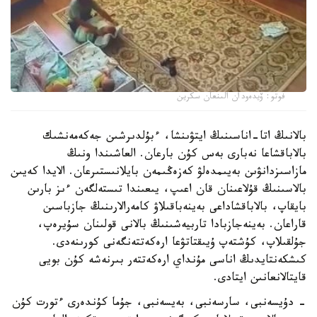
فوتو: ۆيدەودان الىنعان سكرين
بالانىڭ اتا-اناسىنىڭ ايتۋىنشا، ءبۇلدىرشىن جەكەمەنشىك
بالاباقشاعا نەبارى بەس كۇن بارعان. العاشىندا ونىڭ
مازاسىزدانۋىن بەيىمدەلۋ كەزەڭىمەن بايلانىستىرعان. الايدا كەيىن
بالاسىنىڭ قۇلاعىنان قان اعىپ، يىعىندا تىستەلگەن ءىز بارىن
بايقاپ، بالاباقشاداعى بەينەباقىلاۋ كامەرالارىنىڭ جازباسىن
قاراعان. بەينەجازبادا تاربيەشىنىڭ بالانى قولىنان سۇيرەپ،
جۇلقىلاپ، كۇشتەپ ۇيىقتاتۋعا ارەكەتتەنگەنى كورىنەدى.
كىشكەنتايدىڭ اناسى مۇنداي ارەكەتتەر بىرنەشە كۇن بويى
قايتالانعانىن ايتادى.
- دۇيسەنبى، سارسەنبى، بەيسەنبى، جۇما كۇندەرى ءتورت كۇن