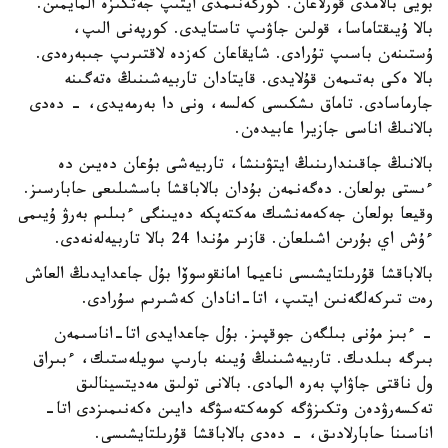
بويى بالامدى قورلاعان. كورگەنىمدى ايتىپ جەتكىزە المايمىن.
بالا ۇيىقتاماسا، قولىن جاۋىپ تاستايدى. كورپەنى الىپ،
ۇستىنەن باسىپ تۇرادى. شايقاعان كەزدە لاقتىرىپ جىبەرەدى.
بالا ەكى بەتىمەن قۇلايدى. قايتادان تاربيەشىنىڭ ەتەگىنە
جارماسادى. تاماق ىشكىسى كەلسە، ونى دا بەرمەيدى، - دەدى
بالانىڭ اناسى جازيرا عابيدەن.
بالانىڭ جاقىندارىنىڭ ايتۋىنشا، تاربيەشى بۇعان دەيىن دە
ءىستى بولعان. دەگەنمەن بۇدان بالاباقشا باسشىلىعى حابارسىز.
وقيعا بولعان جەكەمەنشىك مەكتەپكە دەيىنگى ءبىلىم بەرۋ ۇيىمى
ءۇش اي بۇرىن اشىلعان. قازىر مۇندا 24 بالا تاربيەلەنەدى.
بالاباقشا قۇرىلتايشىسى ناعيما امانقوسوۆا بۇل جاعدايدىڭ العاش
رەت تىركەلگەنىن ايتىپ، اتا-انادان كەشىرىم سۇرادى.
- ءبىز مۇنى بىلگەن جوقپىز. بۇل جاعدايدى اتا-اناسىمەن
بىرگە بىلدىك. تاربيەشىنىڭ ۇيىنە بارىپ سويلەستىك، ءبىراق
ول ناقتى جاۋاپ بەرە المادى. بالانى تولىق مەديتسينالىق
تەكسەرۋدەن وتكىزۋگە كومەكتەسۋگە دايىن ەكەنىمىزدى اتا-
اناسىنا حابارلادىق، - دەدى بالاباقشا قۇرىلتايشىسى.