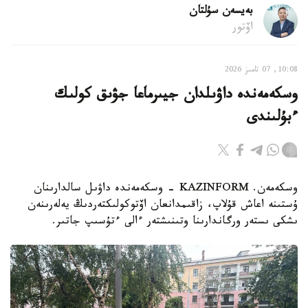
بەيسەن سۇلتان
اۆتور
10:08, 07 تامىز 2026
وسكەمەندە داۋىلدان جيىرماعا جۋىق كولىك
ءبۇلىندى
وسكەمەن. KAZINFORM - وسكەمەندە داۋىل سالدارىنان
ۇستىنە اعاش قۇلاپ، زاقىمدانعان اۆتوكولىكتەردىڭ يەلەرىنەن
ىشكى ىستەر ورگاندارىنا وتىنىشتەر ءالى ءتۇسىپ جاتىر.