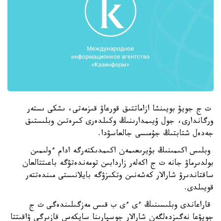
ت ج جويۋ بويىنشا ازاماتتىق قورعاۋ قىزمەتى، ىشكى ىستەر
ورگاندارى، جول ۇيىمدارىنىڭ وكىلدەرى كىرەتىن وبلىستىق
جەدەل شتابتىڭ جۇمىسى جالعاسۋدا.
وبلىس اكىمىنىڭ بۇيرىعىمەن اكىمدىكتەرگە ادام ءولىمىن
بولدىرماۋ جانە ت ج اكەلەر زاردابىن تومەندەتۋگە باعىتتالعان
ساقتاندىرۋ شارالار كەشەنىن وتكىزۋگە بايلانىستى مىندەتتەر
قويىلدى.
قاراعاندى وبلىسىنىڭ ءى ءى ب قىس مەزگىلىندەگى ت ج
جويۋعا نەگىزدەلگەن شارالار جوسپارىنا سايكەس قازىرگى ۋاقىتتا