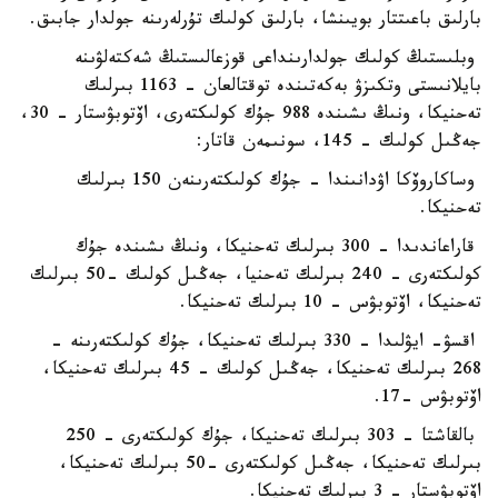
بارلىق باعىتتار بويىنشا، بارلىق كولىك تۇرلەرىنە جولدار جابىق.
وبلىستىڭ كولىك جولدارىنداعى قوزعالىستىڭ شەكتەلۋىنە
بايلانىستى وتكىزۋ بەكەتىندە توقتالعان - 1163 بىرلىك
تەحنيكا، ونىڭ ىشىندە 988 جۇك كولىكتەرى، اۆتوبۋستار - 30،
جەڭىل كولىك - 145، سونىمەن قاتار:
وساكاروۆكا اۋدانىندا - جۇك كولىكتەرىنەن 150 بىرلىك
تەحنيكا.
قاراعاندىدا - 300 بىرلىك تەحنيكا، ونىڭ ىشىندە جۇك
كولىكتەرى - 240 بىرلىك تەحنيا، جەڭىل كولىك -50 بىرلىك
تەحنيكا، اۆتوبۋس - 10 بىرلىك تەحنيكا.
اقسۋ- ايۋلىدا - 330 بىرلىك تەحنيكا، جۇك كولىكتەرىنە -
268 بىرلىك تەحنيكا، جەڭىل كولىك - 45 بىرلىك تەحنيكا،
اۆتوبۋس -17.
بالقاشتا - 303 بىرلىك تەحنيكا، جۇك كولىكتەرى - 250
بىرلىك تەحنيكا، جەڭىل كولىكتەرى -50 بىرلىك تەحنيكا،
اۆتوبۋستار - 3 بىرلىك تەحنيكا.