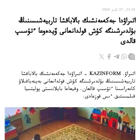
12:24, 07 تامىز 2026
اتىراۋدا جەكەمەنشىك بالاباقشا تاربيەشىسىنىڭ
بۇلدىرشىنگە كۇش قولدانعانى ۆيدەوعا ءتۇسىپ
قالدى
اتىراۋ. KAZINFORM - اتىراۋدا جەكەمەنشىك بالاباقشا
تاربيەشىسىنىڭ بۇلدىرشىنگە كۇش قولدانعانى بەينەباقىلاۋ
كامەراسىنا ءتۇسىپ قالعان. وقيعاعا بايلانىستى پوليتسيا
قىلمىستىق ءىس قوزعادى.