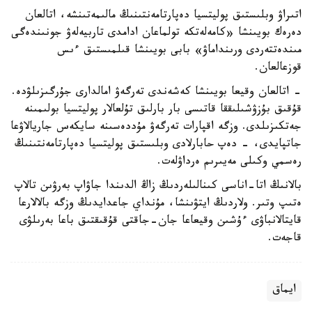
اتىراۋ وبلىستىق پوليتسيا دەپارتامەنتىنىڭ مالىمەتىنشە، اتالعان
دەرەك بويىنشا «كامەلەتكە تولماعان ادامدى تاربيەلەۋ جونىندەگى
مىندەتتەردى ورىنداماۋ» بابى بويىنشا قىلمىستىق ءىس
قوزعالعان.
- اتالعان وقيعا بويىنشا كەشەندى تەرگەۋ امالدارى جۇرگىزىلۋدە.
قۇقىق بۇزۋشىلىققا قاتىسى بار بارلىق تۇلعالار پوليتسيا بولىمىنە
جەتكىزىلدى. وزگە اقپارات تەرگەۋ مۇددەسىنە سايكەس جاريالاۋعا
جاتپايدى، - دەپ حابارلادى وبلىستىق پوليتسيا دەپارتامەنتىنىڭ
رەسمي وكىلى مەيىرىم ەرداۋلەت.
بالانىڭ اتا-اناسى كىنالىلەردىڭ زاڭ الدىندا جاۋاپ بەرۋىن تالاپ
ەتىپ وتىر. ولاردىڭ ايتۋىنشا، مۇنداي جاعدايدىڭ وزگە بالالارعا
قايتالانباۋى ءۇشىن وقيعاعا جان-جاقتى قۇقىقتىق باعا بەرىلۋى
قاجەت.
ايماق