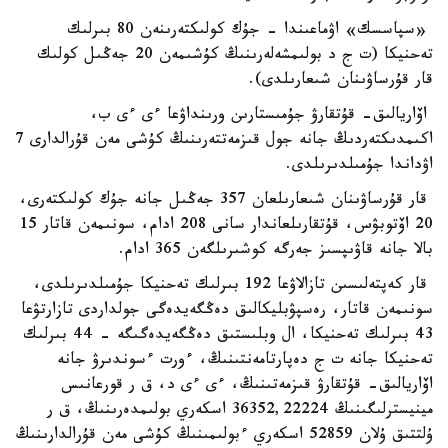
«سپاسسك» اۋماعىندا - جۇك كولىكتەرىنەن 80 بىرلىك
تەحنيكا (ت ج د بولىمشەلەرىنىڭ كۇشىمەن 20 جەڭىل كولىك
قار قۇرساۋىنان شىعارىلدى).
اۆاريالىق- قۇتقارۋ جۇمىستارىن ورىنداۋعا ءى ءى ب،
اكىمدىكتەردىڭ جانە جول قىزمەتتەرىنىڭ كۇشى مەن قۇرالدارى 7
اۋداندا جۇمىلدىرىلدى.
قار قۇرساۋىنان شىعارىلعان 357 جەڭىل جانە جۇك كولىكتەرى،
20 اۆتوبۋس، قۇتقارىلعاندار سانى 208 ادام، سونىمەن قاتار 15
بالا جانە قاۋىپسىز جەرگە كوشىرىلگەن 365 ادام.
قار كەپتەلىسىن تازالاۋعا 192 بىرلىك تەحنيكا جۇمىلدىرىلدى،
سونىمەن قاتار، رەسپۋبليكالىق دەڭگەيدەگى جولداردى تازارتۋعا
43 بىرلىك تەحنيكا، ال وبلىستىق دەڭگەيدەگىگە - 44 بىرلىك
تەحنيكا جانە ت ج دەپارتامەنتىنىڭ، ءورت ءسوندىرۋ جانە
اۆاريالىق- قۇتقارۋ قىزمەتىنىڭ، ءى ءى د، ق ر قورعانىس
مينيسترلىگىنىڭ 36352,22224 اسكەري بولىمدەرىنىڭ، ق ر
ۇلتتىق ۇلان 52859 اسكەري ءبولىمىنىڭ كۇشى مەن قۇرالدارىنىڭ