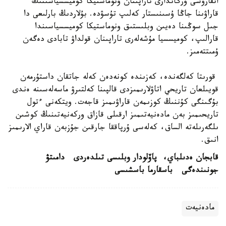
اتقارۋشى ورگاندارى تاراپىنان ونوماستيكا كوميسسياسىنىڭ
قاراۋىنا جاڭا ۇسىنىستار كەلىپ تۇسۋدە. بۇلاردىڭ بارلىعى دا
جىل سوڭىنا دەيىن وبلىستىق ونوماستيكا كوميسسياسىندا
قارالىپ، كوميسسيا مۇشەلەرى تاراپىنان قولداۋ تابادى دەگەن
ۇمىتتەمىز.
قورىتا كەلگەندە، كەزىندە كونەدەن كەلە جاتقان داستۇرمەن
قويىلعان تاريحي اتاۋلارىمىزدى قالپىنا كەلتىرۋ ماسەلەسىنە ەندى
بۇگىنگى كۇننىڭ كوزىمەن قاراۋىمىز قاجەت. ويتكەنى ءتول
تاريحىمىز بەن مادەنيەتىمىز ارقىلى قازاق وركەنيەتىنىڭ كوشىن
ىلگەرىلەتە الساق، كەلەسى ۇرپاققا جارقىن جۇزبەن قاراي الارىمىز
انىق.
قابجان ەدىلباي،
پاۆلودار وبلىسى تىلدەردى
دامىتۋ
جونىندەگى
باسقارما باسشىسى
مادەنيەت