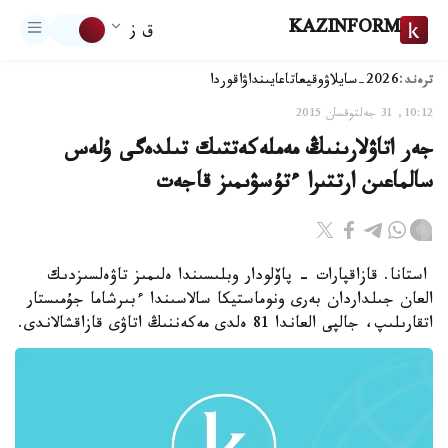
KAZINFORM
ق ز
ترەند:
2026-سايلاۋ
وقيعا
تاعايىنداۋ
اقوردا
10:12, 31 جەلتوقسان 2015
جەر اتاۋلارىنىڭ مەملەكەتتىك تىلدەگى ۇلەس
سالماعىن ارتتىرا ءتۇسۋىمىز قاجەت
استانا. قازاقپارات - پاۆلودار وبلىسىندا ەلىمىز تاۋەلسىزدىك
العان جىلداردان بەرى ونوماستيكا سالاسىندا ءبىرشاما جۇمىستار
اتقارىلىپ، جالپى العاندا 81 ەلدى مەكەننىڭ اتاۋى قازاقشالاندى.