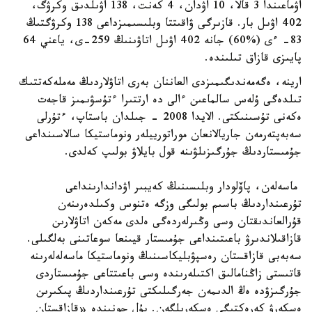
اۋماعىندا 3 قالا، 10 اۋدان، 4 كەنت، 138 اۋىلدىق وكرۋگ،
402 اۋىل بار. قازىرگى ۋاقىتتا وبلىسىمىزداعى 138 وكرۋگتىڭ
83- ءى (%60) جانە 402 اۋىل اتاۋىنىڭ 259-ى، ياعني 64
پايىزى قازاق تىلىندە.
ارينە، ەگەمەندىگىمىزدى العاننان بەرى اتاۋلاردىڭ مەملەكەتتىك
تىلدەگى ۇلەس سالماعىن ءالى دە ارتتىرا ءتۇسۋىمىز قاجەت
ەكەنى تۇسىنىكتى. الايدا 2008 - جىلدان باستاپ، ءتۇرلى
سەبەپتەرمەن جاريالانعان موراتورييلەر ونوماستيكا سالاسىنداعى
جۇمىستاردىڭ جۇرگىزىلۋىنە قول بايلاۋ بولىپ كەلدى.
ماسەلەن، پاۆلودار وبلىسىنىڭ كەيبىر اۋداندارىنداعى
تۇرعىنداردىڭ باسىم بولىگى وزگە ەتنوس وكىلدەرىنەن
قۇرالعاندىقتان وسى وڭىرلەردەگى ەلدى مەكەن اتاۋلارىن
قازاقىلاندىرۋ باعىتىنداعى جۇمىستار قيىنعا سوعاتىنى بەلگىلى.
سەبەبى قازاقستان رەسپۋبليكاسىنىڭ ونوماستيكا ماسەلەلەرىنە
قاتىستى زاڭنامالىق اكتىلەرىندە وسى باعىتتاعى جۇمىستاردى
جۇرگىزۋدە ەڭ الدىمەن جەرگىلىكتى تۇرعىنداردىڭ پىكىرىن
ەسكەرۋ كەرەكتىگى ەسكەرىلگەن. بۇل جونىندە «قازاقستان