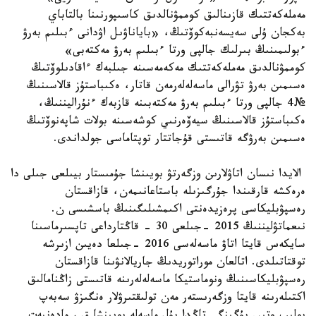
مەملەكەتتىك قازىنالىق كوممۋنالدىق كاسىپورنىنا بالتاباي
بەكجان ۇلى سەيسەنبەكوۆتىڭ، «باياناۋىل اۋدانى ءبىلىم بەرۋ
ءبولىمىنىڭ بىرلىك جالپى ورتا ءبىلىم بەرۋ مەكتەبى»
كوممۋنالدىق مەملەكەتتىك مەكەمەسىنە جىلبەك ءاقادىلوۆتىڭ
ەسىمىن بەرۋ تۋرالى ماسەلەلەرمەن قاتار، ەكىباستۇز قالاسىنىڭ
№4 جالپى ورتا ءبىلىم بەرۋ مەكتەبىنە قازبەك ءنۇراليننىڭ،
ەكىباستۇز قالاسىنىڭ سيەۆەرنىي كوشەسىنە بولات شاپەنوۆتىڭ
ەسىمىن بەرۋگە قاتىستى قۇجاتتار توپتاماسى جولداندى.
الايدا نىسان اتاۋلارىن وزگەرتۋ بويىنشا جۇمىستار بيىلعى جىلى دا
ەرەكشە قارقىندا جۇرگىزىلە باستاعانىمەن، قازاقستان
رەسپۋبليكاسى پرەزيدەنتى اكىمشىلىگىنىڭ باسشىسى ن.
نىعماتۋليننىڭ 2015 -جىلعى 30 - قاڭتارداعى تاپسىرماسىنا
سايكەس قايتا اتاۋ ماسەلەسى 2016 -جىلعا دەيىن ازىرشە
توقتاتىلدى. اتالعان موراتوريدىڭ جاريالانۋىنا قازاقستان
رەسپۋبليكاسىنىڭ ونوماستيكا ماسەلەلەرىنە قاتىستى زاڭنامالىق
اكتىلەرىنە قايتا وزگەرىستەر مەن تولىقتىرۋلار ەنگىزۋ سەبەپ