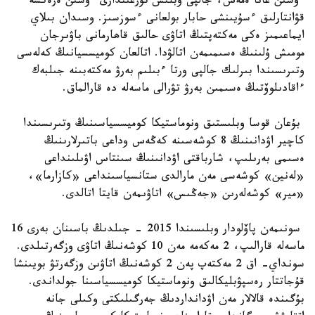
ءۇشىن عانا ەمەس، جالپى وبلىس تۇرعىندارى ءۇشىن ەرەكشە
قۋانتارلىق ءسۇيىنشى حابار بولعانى ءسوزسىز. وسىدان بىلاي
ايماعىمىز ەكى مەكتەپتىڭ اتاۋى حالىق قاھارمانى باۋىرجان
مومىش ۇلىنىڭ ەسىمىمەن اتالۋدا. اتالعان كوميسسيانىڭ كەلەسى
وتىرىسىندا بىرلىك جالپى ورتا ءبىلىم بەرۋ مەكتەبىنە جىلبەك
ءاقادىلوۆتىڭ ەسىمىن بەرۋ تۋرالى ماسەلە دە قارالماق.
بۇعان قوسا وبلىستىق ونوماستيكا كوميسسياسىنىڭ وتىرىسىندا
كاچير اۋدانىنىڭ 8 كوشەسىنە كەڭەس وداعى باتىرلارىنىڭ
ەسىمى بەرىلىپ، شارباقتى اۋدانىنىڭ سىنتاس اۋىلىنداعى
«لەنين» كوشەسى مەن مارالدى ستانسياسىنداعى «كازارما»،
«مير» كوشەلەرىن «جەڭىس» اتاۋىمەن قايتا اتالدى.
سونىمەن پاۆلودار وبلىسىندا 2015 - جىلدىڭ باسىنان بەرى 16
ماسەلە قارالىپ، 2 مەكەمە مەن 10 كوشەنىڭ اتاۋى وزگەرتىلدى.
سونداي- اق 2 مەكتەپ پەن 2 كوشەنىڭ اتاۋىن وزگەرتۋ بويىنشا
قۇجاتتار رەسپۋبليكالىق ونوماستيكا كوميسسياسىنا جولداندى.
بۇگىندە قالالار مەن اۋدانداردىڭ جەرگىلىكتى وكىلى جانە