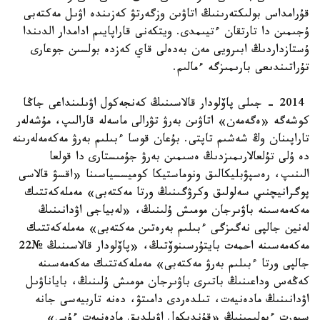
قۇرامداس بولىكتەرىنىڭ اتاۋىن وزگەرتۋ كەزىندە اۋىل مەكتەبى
ۇجىمىن دا تارتقان ءتيىمدى. ويتكەنى قاراپايىم ادامدار الدىندا
ۇستازداردىڭ ابىرويى مەن بەدەلى قاي كەزدە بولسىن جوعارى
تۇراتىندىعى بارىمىزگە ءمالىم.
2014 - جىلى پاۆلودار قالاسىنىڭ كەنجەكول اۋىلىنداعى جاڭا
كوشەگە «ەگەمەن» اتاۋىن بەرۋ تۋرالى ماسەلە قارالىپ، مۇشەلەر
تاراپىنان وڭ شەشىم تاپتى. بۇعان قوسا ءبىلىم بەرۋ مەكەمەلەرىنە
دە ۇلى تۇلعالارىمىزدىڭ ەسىمىن بەرۋ جۇمىستارى دا قولعا
الىنىپ، رەسپۋبليكالىق ونوماستيكا كوميسسياسىنا «اقسۋ قالاسى
پوگرانيچنىي سەلولىق وكرۋگىنىڭ ورتا مەكتەبى» مەملەكەتتىك
مەكەمەسىنە باۋىرجان مومىش ۇلىنىڭ، «لەبياجى اۋدانىنىڭ
لەنين جالپى نەگىزگى ءبىلىم بەرەتىن مەكتەبى» مەملەكەتتىك
مەكەمەسىنە احمەت بايتۇرسىنوۆتىڭ، «پاۆلودار قالاسىنىڭ №22
جالپى ورتا ءبىلىم بەرۋ مەكتەبى» مەملەكەتتىك مەكەمەسىنە
كەڭەس وداعىنىڭ باتىرى باۋىرجان مومىش ۇلىنىڭ، باياناۋىل
اۋدانىنىڭ مادەنيەت، تىلدەردى دامىتۋ، دەنە تاربيەسى جانە
سپورت ءبولىمىنىڭ «قۇندىكول اۋىلدىق مادەنيەت ءۇيى»