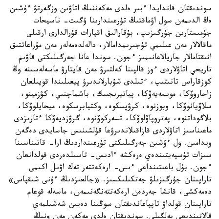
سوندىقتان قاندايدا ءبىر ەلدى مەكەننىڭ اتاۋىن وزگەرتۋ ءۇشىن
ەڭ الدىمەن سول اۋماقتىڭ تۇرعىندارىنا ۇگىت- ناسيحات
جۇمىستارىن جۇرگىزىپ، بۇقارالىق اقپارات قۇرالدارى ارقىلى
ماقالالار مەن عىلىمي تۇجىرىمدامالار، دالەلدەمەلەر مەن مۇراعاتتىق
انىقتامالار جاريالاعانىمىز ءجون. سوندا عانا جەرگىلىكتى قاۋىم
تاريحي اتاۋلاردى ءوز قالپىنا كەلتىرۋ مەن قايتارۋ ماسەلەسىنە وڭ
كوزقاراس تانىتىپ، ءتىلدى شۇبارلاندىرۋ پيعىلىندا قويىلعان
زاحاروۆكا، مويسەيەۆكا، پياتيرىجسك، باشماچنىي، كۋزمينو،
سلاۆيانوۆكا، وبوزنوە، كرۋپسكوە، وكتيابرسكوە، ميحايلوۆكا،
بلاگوداتنوە، پەتروپاۆلوۆكا، تسەركوۆنوە، گرۋزديەۆكا ءتارىزدى
ماعىناسىز اتاۋلاردى قازاقىلاندىرۋعا قۇلشىنىس جاسايدى دەگەن
ويدامىن. ول ءۇشىن جەرگىلىكتى تۇرعىنداردىڭ ارا- قاتىناسىنا
سىزات تۇسپەيتىندەي ەرەكشە ءادىس- تاسىلدەردى قولدانعان
ءجون. بۇل باعىتىنداعى ءىس- ارەكەتتەر تەك اۋىل اكىمى
تاراپىنان جۇرگىزىلۋ جەتكىلىكسىز. «جالعىزدىڭ ءۇنى شىقپاس»
دەمەكشى، قانشا جەردەن ارەكەتتەنگەنىمەن، ماسەلە قوعام
تاراپىنان قولداۋ تاپپاعاندىقتان سوڭىنا دەيىن شەشىلمەي
قالاتىندىعى بەلگىلى. سوندىقتان ەلدى مەكەن مەن ونىڭ