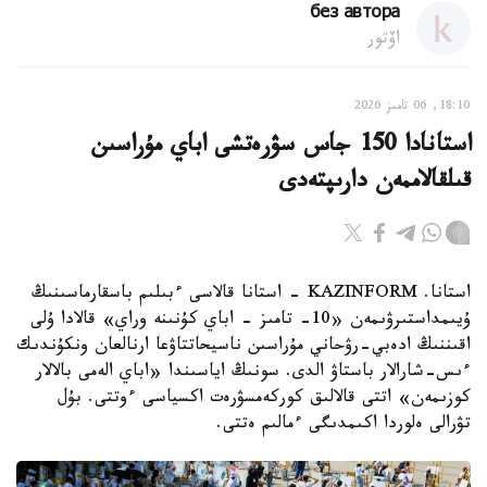
без автора
اۆتور
18:10, 06 تامىز 2026
استانادا 150 جاس سۋرەتشى اباي مۇراسىن
قىلقالاممەن دارىپتەدى
استانا. KAZINFORM - استانا قالاسى ءبىلىم باسقارماسىنىڭ
ۇيىمداستىرۋىمەن «10- تامىز - اباي كۇنىنە وراي» قالادا ۇلى
اقىننىڭ ادەبي-رۋحاني مۇراسىن ناسيحاتتاۋعا ارنالعان ونكۇندىك
ءىس-شارالار باستاۋ الدى. سونىڭ اياسىندا «اباي الەمى بالالار
كوزىمەن» اتتى قالالىق كوركەمسۋرەت اكسياسى ءوتتى. بۇل
تۋرالى ەلوردا اكىمدىگى ءمالىم ەتتى.