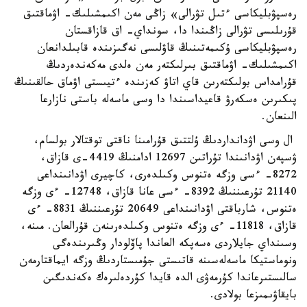
رەسپۋبليكاسى ءتىل تۋرالى» زاڭى مەن اكىمشىلىك- اۋماقتىق
قۇرىلىسى تۋرالى زاڭىندا دا، سونداي- اق قازاقستان
رەسپۋبليكاسى ۇكىمەتىنىڭ قاۋلىسى نەگىزىندە قابىلدانعان
اكىمشىلىك- اۋماقتىق بىرلىكتەر مەن ەلدى مەكەندەردىڭ
قۇرامداس بولىكتەرىن قاي اتاۋ كەزىندە ءتيىستى اۋماق حالقىنىڭ
پىكىرىن ەسكەرۋ قاعيداسىندا دا وسى ماسەلە باستى نازارعا
الىنعان.
ال وسى اۋدانداردىڭ ۇلتتىق قۇرامىنا ناقتى توقتالار بولسام،
ۋسپەن اۋدانىندا تۇراتىن 12697 ادامنىڭ 4419-ى قازاق،
8272- ءسى وزگە ەتنوس وكىلدەرى، كاچيرى اۋدانىنداعى
21140 تۇرعىننىڭ 8392- ءسى عانا قازاق، 12748- ءى وزگە
ەتنوس، شارباقتى اۋدانىنداعى 20649 تۇرعىننىڭ 8831- ءى
قازاق، 11818- ءى وزگە ەتنوس وكىلدەرىنەن قۇرالعان. مىنە،
وسىنداي جايلاردى ەسەپكە العاندا پاۆلودار وڭىرىندەگى
ونوماستيكا ماسەلەسىنە قاتىستى جۇمىستاردىڭ وزگە ايماقتارمەن
سالىستىرعاندا كۇرمەۋى الدە قايدا كۇردەلىرەك ەكەندىگىن
بايقاۋىمىزعا بولادى.