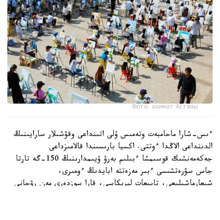
Фото: акимат Астаны
ءىس-شارا ماحامبەت وتەمىس ۇلى اتىنداعى وقۋشىلار سارايىنىڭ
الدىنداعى الاڭدا ءوتتى. اكسيا بارىسىندا قالامىزداعى
جەكەمەنشىك قوسىمشا ءبىلىم بەرۋ ۇيىمدارىنىڭ 150-گە تارتا
جاس سۋرەتشىسى ءبىر مەزەتتە ابايدىڭ ءومىرى،
شىعارماشىلىعى، تابيعات ليريكاسى، قارا سوزدەرى مەن رۋحاني
مۇراسىنان شابىت الىپ، قيالدارىن شىڭدادى. بالالار ءوز
تۋىندىلارى ارقىلى اباي الەمىن شىعارماشىلىق تۇرعىدان