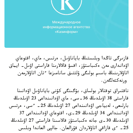
قازىرگى تاڭدا وبلىستىڭ باياناۋىل، ەرتىس، ماي، اقتوعاي
اۋداندارى مەن ەكىباستۇز، اقسۋ قالالارىنا قاراستى اۋىل- ايماق
اتاۋلارىنىڭ باسىم بولىگى ۇلتتىق سانامىزعا ءتان اتاۋلارمەن
ورنەكتەلگەن.
ناقتىراق توقتالار بولساق، بۇگىنگى كۇنى باياناۋىل اۋدانىنا
قاراستى 38 اۋىلدىڭ 36-سى، ماي اۋدانىنداعى 23 اۋىلدىڭ
بارلىعى، لەبياجى اۋدانىنداعى 27 اۋىلدىڭ 25- ءسى، ەرتىس
اۋدانىنداعى 34 اۋىلدىڭ 29-ى، اقتوعاي اۋدانىنداعى 37
اۋىلدىڭ 30-ى جانە ەكىباستۇز قالاسىنا قاراستى 27 اۋىلدىڭ
25- ءى قازاقي اتاۋلاردان قۇرالعان. جالپى العاندا وبلىس