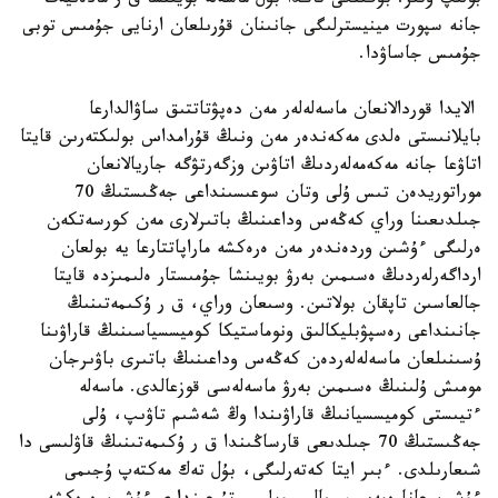
بولىپ وتىر. بۇگىنگى تاڭدا بۇل ماسەلە بويىنشا ق ر مادەنيەت
جانە سپورت مينيسترلىگى جانىنان قۇرىلعان ارنايى جۇمىس توبى
جۇمىس جاساۋدا.
الايدا قوردالانعان ماسەلەلەر مەن دەپۋتاتتىق ساۋالدارعا
بايلانىستى ەلدى مەكەندەر مەن ونىڭ قۇرامداس بولىكتەرىن قايتا
اتاۋعا جانە مەكەمەلەردىڭ اتاۋىن وزگەرتۋگە جاريالانعان
موراتوريدەن تىس ۇلى وتان سوعىسىنداعى جەڭىستىڭ 70
جىلدىعىنا وراي كەڭەس وداعىنىڭ باتىرلارى مەن كورسەتكەن
ەرلىگى ءۇشىن وردەندەر مەن ەرەكشە ماراپاتتارعا يە بولعان
ارداگەرلەردىڭ ەسىمىن بەرۋ بويىنشا جۇمىستار ەلىمىزدە قايتا
جالعاسىن تاپقان بولاتىن. وسىعان وراي، ق ر ۇكىمەتىنىڭ
جانىنداعى رەسپۋبليكالىق ونوماستيكا كوميسسياسىنىڭ قاراۋىنا
ۇسىنىلعان ماسەلەلەردەن كەڭەس وداعىنىڭ باتىرى باۋىرجان
مومىش ۇلىنىڭ ەسىمىن بەرۋ ماسەلەسى قوزعالدى. ماسەلە
ءتيىستى كوميسسيانىڭ قاراۋىندا وڭ شەشىم تاۋىپ، ۇلى
جەڭىستىڭ 70 جىلدىعى قارساڭىندا ق ر ۇكىمەتىنىڭ قاۋلىسى دا
شىعارىلدى. ءبىر ايتا كەتەرلىگى، بۇل تەك مەكتەپ ۇجىمى