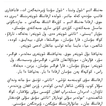
مەنىڭ اتىم ءشول وتىنا، ءشول سۋىنا ۇيرەنبەگەن ات، قاباقتارى
قاتىپ جۇدەپ كەلە جاتىر. شولدە ارقانىڭ شوپتەرىنىڭ ءبىرى دە
جوق. ارقادا مەنىڭ اتىم - كۇرەڭ اتتىڭ جەگەنى - جازدىگۇنى
جاسىل جىبەكتەي، كۇزدى كۇنى سارى جىبەكتەي جۇمساق،
جۇپار ءيىستى، ءتاتتى شوپتەر ەدى. ول شوپتەر: بەتەگە، تارلاۋ،
كوك جۋسان، قارا جۋسان، جوڭىشقا، قياق، بيدايىق، كودە،
شالعىن، ميا، مايسا جانە تولىپ جاتقان ادەمى شوپتەر.
بەتپاقتا بۇل شوپتەر جوق. بەتپاقتىڭ شوپتەرى سەلدىر، قوڭىر،
سۇر، قۋارعان، سوياۋلانعان قاتتى، قوڭىرسۇر وسىمدىك. ول
شوپتەر: سوياۋ جۋسان، قارا قوڭىر جۋسان، يزەن، ەبەلەك.
راس، كوكپەك پەن جۋسان ارقادا دا بار. بەتپاقتا دا بار.
ارقانىڭ سۋى كوبىنەسە تۇشى، ءتاتتى، تۇنىق سۋ جانە ونداي
سۋلار كوپ. ۇلكەن شالقار ايدىن كولدەر، ۇزىن اققان وزەندەر،
تاۋدان، ادىردان سىلدىراپ اققان كۇمىس سۋلى بۇلاقتار، كوك
شالعىندى، ءمولدىر سۋلى تومارلار ءتاتتى سۋىق سۋلى قۇدىقتار
ارقانىڭ جان- جانۋارلارىنىڭ سۇيگەن، ۇيرەنگەن سۋسىنى.