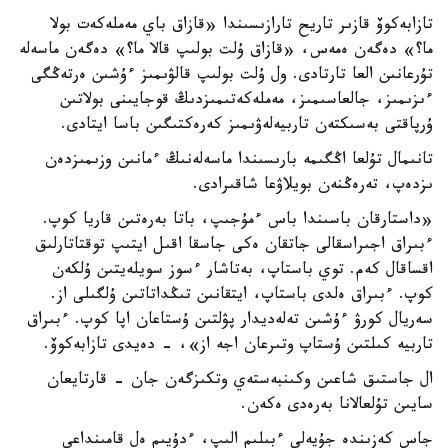
تازابەكوۆ قازىر تاريح تارازىسىندا «قازاق باي مەملەكەت بولا
ما؟» دەگەن ەمەس، «قازاق ۇلت بولىپ قالا ما؟» دەگەن ماسەلە
تۇرعانىن العا تارتادى. ول ۇلت بولىپ قالۋىمىز ءۇشىن ەرتەڭگى
ءىزىمىز، جالعاسىمىز، مەملەكەتىمىزدىڭ قوجايىنى بولاتىن
ۇرپاقتى بەسىكتەن تاربيەلەۋىمىز كەرەكتىگىن باسا ايتادى.
تانىمال تۇلعا اڭگىمە بارىسىندا ماسەلەنىڭ ءمانىن وزىمىزدەن
ىزدەپ، تەرەڭنەن بويلاۋعا شاقىرادى.
«داستارقان باسىندا باس ءمۇجىپ، باتا بەرەتىن قاريا كوپ.
ءبىراق اجىراسقالى جاتقان ەكى جاسقا اقىل ايتىپ توقتاتارلىق
اقساقال كەم. توي باستاپ، بەتاشار ءسوز سويلەيتىن ۇلكەن
كوپ. ءبىراق ەلدى باستاپ، ايتقانىن تىڭداتاتىن ۇلگىلى از.
سەريال كورۋ ءۇشىن تەلەديدار پۋلتىن ۇستاعان اپا كوپ. ءبىراق
تاربيە كىلتىن ۇستاپ وتىرعان اجە از»، - دەيدى تازابەكوۆ.
ال جاستىق شاعىن وكىنبەستەي وتكىزگەن جان - قارتايعان
سايىن تۇلعالانا بەرەدى ەكەن.
جاس كەزىندە جۇيەلى ءبىلىم الىپ، ءدۇيىم ەل قامىنداعى