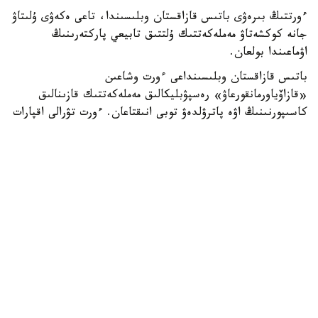
ءورتتىڭ بىرەۋى باتىس قازاقستان وبلىسىندا، تاعى ەكەۋى ۇلىتاۋ
جانە كوكشەتاۋ مەملەكەتتىك ۇلتتىق تابيعي پاركتەرىنىڭ
اۋماعىندا بولعان.
باتىس قازاقستان وبلىسىنداعى ءورت وشاعىن
«قازاۆياورمانقورعاۋ» رەسپۋبليكالىق مەملەكەتتىك قازىنالىق
كاسىپورنىنىڭ اۋە پاترۋلدەۋ توبى انىقتاعان. ءورت تۋرالى اقپارات
تۇسكەن بويدا ورمان مەكەمەلەرىنىڭ كۇشتەرى مەن قاجەتتى
تەحنيكاسى وقيعا ورنىنا جەدەل جىبەرىلدى.
ءورتتى سوندىرۋگە «قازاۆياورمانقورعاۋ» كاسىپورنىنىڭ اۋە ءورت
ءسوندىرۋ دەسانتشىلارى، سونداي-اق مەملەكەتتىك ورمان
كۇزەتىنىڭ قىزمەتكەرلەرى جۇمىلدىرىلدى. ناتيجەسىندە ءۇش
ءورت تە از ۋاقىت ىشىندە تولىق ءسوندىرىلدى.
قازىرگى تاڭدا ەل اۋماعىندا اپتاپ ىستىق پەن نايزاعايعا
بايلانىستى ءورت قاۋپى جوعارى بولىپ وتىر.
وسىعان بايلانىستى مەملەكەتتىك ورمان كۇزەتى مەن
«قازاۆياورمانقورعاۋ» كۇشتەرى كۇشەيتىلگەن رەجيمگە كوشتى.