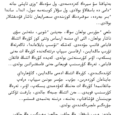
بەتپاقتا سۋ سيرەك كەزدەسەدى. ول سۋدىڭ ءوزى تاپشى جانە
ءدامى دە باسقالاۋ بولادى. ول سۋلار كوبىنەسە سول، اندا- ساندا
ءبىر جەردە، سوقىردىڭ كوزىندەي سىعىرايعان ناشار قۇدىقشالار
بولادى...
ىلعي ءجۇرىس بولعان سوڭ، جەيتىن ءشوبى، ىشەتىن سۋى
ناشار بولعان، التى اي مىنسە ارىماس وتتى كوز كۇرەڭ اتتىڭ
قاباعى قاتىپ جۇدەدى. كەشكە ءتۇسىپ بايلاعاندا، تاڭەرتەڭ
تۇرىپ ماڭدايىن، ارقاسىن سيپاپ ەرتتەگەندە كۇرەڭ ات مەنى
يىسكەپ، اۋىر كۇرسىنەتىن بولدى. كەيدە كۇرەڭ اتتىڭ قاتقان
قاباعى، تەرەڭ كۇرسىنىپ قويعانى مەنى قامىقتىراتىن بولدى...
كۇندەگىدەي، كۇرەڭ اتتىڭ ادەمى ماڭدايىن، گاۋھارداي
جايناعان كوزدەرىن، جۇپ- جۇمىر جونىن سيپاپ، ەرلەپ
جاتقانىمدا كۇرەڭ ات مەنىڭ كەۋدەمدى يىسكەپ، اۋىر، تەرەڭ
كۇرسىنىپ قويدى... مەن اتتىڭ جىبەك جالدى، بارقىت تۇكتى
مويىنىنان قۇشاقتاپ، بەتىنە، ەرنىنە بەتىمدى قىستىم...
جۇرەگىم ەلجىرەگەندەي بولدى.
ەلدەن ەرىپ شىققان ەڭ جاقىن جالعىز سەرىگىم، ەڭ جاقىن