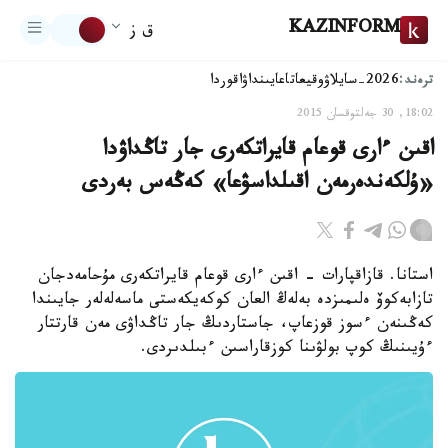
KAZINFORM
ق ز
ترەند:
2026-سايلاۋ
وقيعا
تاعايىنداۋ
اقوردا
18:02, 30 جەلتوقسان 2015
اقىن ءارى قوعام قايراتكەرى جار تاڭداۋدا
«ۇلكەندەرمەن اقىلداسۋعا» كەڭەس بەردى
استانا. قازاقپارات - اقىن ءارى قوعام قايراتكەرى مۇحامەدجان
تازابەكوۆ ەلىمىزدە بەلەڭ العان كوكەيكەستى ماسەلەلەر جايىندا
كەڭىنەن ءسوز قوزعاپ، جاستاردىڭ جار تاڭداۋى مەن قارتتار
ءۇيىنىڭ كوپ بولۋىنا كوزقاراسىن ءبىلدىردى.