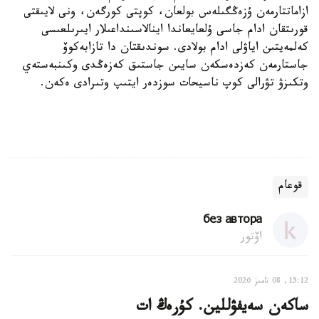
ازاماتتارمەن ۇزەڭگىلەس بولعان، كوپتى كورگەن، ونى لايىقتى
قورىتقان ادام جاسى ۇلعايعاندا اينالاسىنداعىلار ايىرىلعىسى
كەلمەيتىن اياۋلى ادام بولادى. سوندىقتان دا تازابەكوۆ
جاستارمەن كەزدەسكەن سايىن جاستىق كەزەڭدى وكىنبەستەي
وتكىزۋ تۋرالى كوپ ناسيحات سوزدەر ايتىپ وتىرادى ەكەن.
قوعام
без автора
اۆتور
15:12, 08 تامىز 2026
ساكەن سەيفۋللين. كۇرەڭ ات