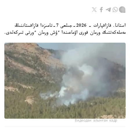
استانا. قازاقپارات - 2026-جىلعى 7-تامىزدا قازاقستاننىڭ
مەملەكەتتىك ورمان قورى اۋماعىندا ءۇش ورمان ءورتى تىركەلدى.
Видеодан алынған кадр