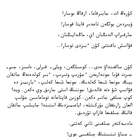
كۇرەڭ ات، جابىرقاما، ارقاڭ بوسار!
ۇيىردەن بولگەن تاعدىر قايتا قوسار!
جارقىراپ الدىڭنان اي، ماڭدايىڭنان،
قۋانىش باقىتتى كۇن ءبىزدى توسار!..
كۇن سالقىنداۋ ەدى... كوسىلگەن، ويلى- قىرلى، ەلسىز، جىم-
جىرت قۇبا جوندارمەن ءجۇرىپ وتىرىپ، ءبىر كولدەنەڭ جاتقان
بيىك جونعا شىعا كەلدىك. جونعا شىعا كەلىپ، ءبارىمىز دە
قۋانىپ شۋ ەتە قالدىق! جوننىڭ استى جازىق وي ەكەن. ويدا
كوپ جىلقى جاتىر ەكەن. كوزىن قاپتاعانە توماعاسىن جۇلىپ
العان زارىققان بۇركىتشە، اياعىمىزدىڭ استىندا جايىلىپ جاتقان
قالىڭ جىلقىعا قاراپ تۇردىق.
مادىبەكتەر جىلقىنى تاني كەتتى.
- مىناۋ تىنىستىڭ جىلقىسى عوي!