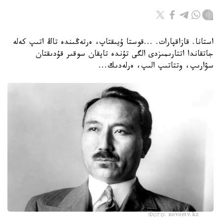
استانا. قازاقپارات. ...قوستا ۇيىقتاپ، ەرتەڭىندە تاڭ اتىپ كەلە
جاتقاندا اتتارىمىزدى الگى تۇندە تاپقان سوقىر قۇدىقتان
سۋارىپ، وتتاتىپ الىپ، ەرلەدىك...
Фото: novoetv.kz