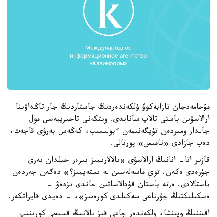
مۇحامەدجان تازابەكوۆ ۇلكەندەردىڭ جاستاردىڭ جار تاڭداۋىنا
ارالاسۋىن باستى تالاپ سانايدى. ويتكەنى تاجىريبەسى مول
جاندار ومىردەن تۇيگەنىمەن ءبولىسىپ، كەڭەس بەرۋى قاجەت،
دەپ جازادى «نامىس» پورتالى.
قازىر اتا- انانىڭ ارالاسۋى «بالالارىمىز بىرەر جىلدان بەرى
جۇرەدى ەكەن. توي ماسەلەسىن نە ىستەيمىز؟» دەگەن جەردەن
باستالادى. ەرتە باستان قۇدالاساتىن جاندى ىزدەۋ -
ەسكىلىكتىڭ جۇرناعى سەكىلدى كورەمىز»، - دەيدى قايراتكەر.
اقىننىڭ ويىنشا، ۇلكەندەر جاعى قىز بالانىڭ قىلىعى كورىنىپ