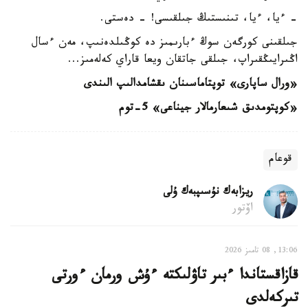
- ءيا، ءيا، تىنىستىڭ جىلقىسى! - دەستى.
جىلقىنى كورگەن سوڭ ءبارىمىز دە كوڭىلدەنىپ، مەن ءسال
اڭىرايىڭقىراپ، جىلقى جاتقان ويعا قاراي كەلەمىز...
«ورال ساپارى» توپتاماسىنان ىقشامدالىپ الىندى
«كوپتومدىق شىعارمالار جيناعى» 5-توم
قوعام
ريزابەك نۇسىپبەك ۇلى
اۆتور
13:06, 08 تامىز 2026
قازاقستاندا ءبىر تاۋلىكتە ءۇش ورمان ءورتى
تىركەلدى