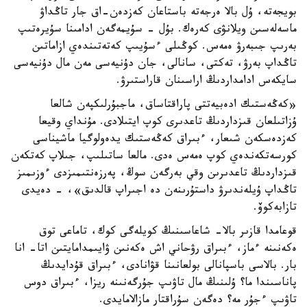
بويجەتە، ۇل بالا ەرجەتە باستاعان كەزدەن-اق جار تاڭداۋ
ماسەلەسىن ويلانۋى كەرەك. بۇل - سۇيمەگەن ادامىنا سۇيرەتىپ
بەرىپ جىبەرۋ ەمەس. كوڭىلى ءسۇيىپ كەتەتىندەي ازاماتىن
تاڭداپ بەرۋ، تەكتى، سانالى، جان دۇنيەسى مەن مال دۇنيەسى
سايكەس ادامداردىڭ اراسىنان قاراستىرۋ.
«كەڭەستىك ادەبيەتتى پاراقتاساق، ماجبۇرلىكپەن شالعا
ۇزاتىلعان قىزداردىڭ تاعدىرى كوپ ايتىلادى. مۇنداي وقيعا
كەزدەسكەن شىعار، ءبىراق كەڭەستىك يدەولوگيا ماشيناسى
كورسەتكەندەي كوپ ەمەس ەدى. مالعا ساتىلىپ، جىلاپ كەتكەن
قىزداردىڭ تاعدىرىن وقي بەرگەن سوڭ، پەرزەنتىمىزدى ءوزىمىز
تاڭداپ ۇيلەندىرۋ داستۇرىنەن دە اجىراپ قالدىق»، - دەيدى
تازابەكوۆ.
قوعامدا قازىر بالا- شاعاسىنىڭ كويلەگى كوك، تاماعى توق
ەكەنىنە ءماز، ءبىراق رۋحاني اش ەكەنىن ۋايىمدامايتىن اتا- انا
بار. بالاسى باسپانالى بولعانىنا قۋانادى، ءبىراق قۇدايدىڭ
پاناسىندا ما؟ ۇلىنىڭ مال تاۋىپ جۇرگەنىنە ريزا، ءبىراق دوس
تاۋىپ ءجۇر مە؟ دەگەن سۇراقتار مازالامايدى.