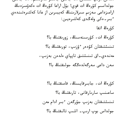
جولداسىم كۇرەڭ ات قوي! بۇل اراعا كۇرەڭ ات ەكەۋمىزدىڭ
ارامىزداعى سەزىم سىرلارىنىڭ كەيبىرىن از عانا كەلتىرەتىندەي
ءبىر-ەكى ولەڭدى كەلتىرەيىن:
كۇرەڭ اتقا
كۇرەڭ ات، كۇرسىنەسىڭ، زورىقتىڭ با؟
تىنىشتىقتان كۇدەر ءۇزىپ، تورىقتىڭ با؟
مەندەي-اق تىنىشتىق تاپپاي ەلدەن بەزىپ،
سەن داعى سەرگەلدەڭگە جولىقتىڭ با؟
كۇرەڭ ات، جابىرقايسىڭ، قامىقتىڭ با؟
ساعىنىپ سارىارقانى، تارىقتىڭ با؟
تىنىشتىقتان بەزىپ جۇرگەن ءبىر ادام مەن
جولداس بوپ ارىپ- اشىپ تالىقتىڭ با؟