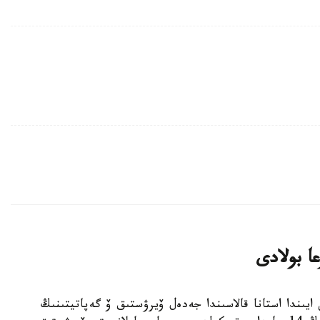
ا بولادى
لدىڭ جەتى ايىندا استانا قالاسىندا جەدەل ۆيرۋستىق ۆ گەپاتيتىنىڭ