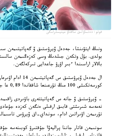
فوتو: دەنساۋلىق ساقتاۋ مينيسترلىگى
بالالار اراسىندا ءبىر اۋرۋ جاعدايى تىركەلگەن.
ال جەدەل ۆيرۋستىق 
كورسەتكىشى 100 مىڭ تۇرعىنعا شاققاندا 0,89 عا جەتىپ، وتكەن جىلعى دەڭگەيدەن 1,4 ەسە جوعارى بولدى.
- ۆيرۋستىق ۆ جانە س گەپاتيتتەرى باۋىردى زاقىمدايت
نەمەسە شىرىشتى قابىق ارقىلى ەنگەن كەزدە جۇعادى
تۇرىمەن اۋىراتىن ادام، سونداي-اق ۆيرۋس تاسىمال
سونىمەن قاتار جاننا پراليەۆا جۇقتىرۋ كوبىنەسە جۇ