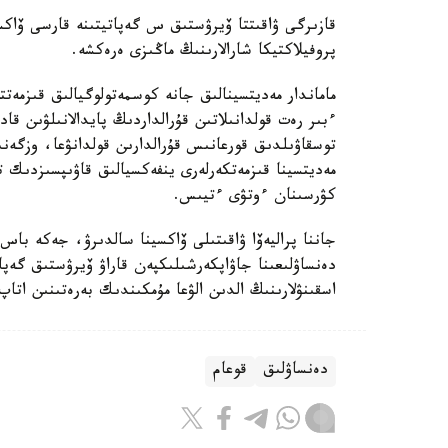
قازىرگى ۋاقىتتا ۆيرۋستىق س گەپاتيتىنە قارسى ۆاكس
پروفيلاكتيكا شارالارىنىڭ ماڭىزى ەرەكشە.
ماماندار مەديتسينالىق جانە كوسمەتولوگيالىق قىزمەتت
ءبىر رەت قولدانىلاتىن قۇرالداردىڭ پايدالانىلۋىن قا
توسقاۋىلدىق قورعانىس قۇرالدارىن قولدانۋعا، وزگەنى
مەديتسينا قىزمەتكەرلەرى ينفەكسيالىق قاۋىپسىزدىك تا
كۋرسىنان ءوتۋى ءتيىس.
جاننا پراليەۆا ۋاقىتىلى ۆاكسينا سالدىرۋ، جەكە باس
دەنساۋلىعىنا جاۋاپكەرشىلىكپەن قاراۋ ۆيرۋستىق گەپا
اسقىنۋلارىنىڭ الدىن الۋعا مۇمكىندىك بەرەتىنىن اتاپ
دەنساۋلىق
قوعام