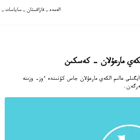
الەمدە
قازاقستان
ساياسات
ت
الكەي مارعۇلان - كەسكىن
 ايگىلى عالىم الكەي مارعۇلان جاس كۇنىندە ءوز- وزىنە
ەرگەن.