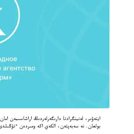
ايتەۋىر، لەنينگرادتا دارىگەرلەردىڭ اراشاسىمەن اما
بولعان. نە سەبەپتەن، الكەي اكە ومىردەن ءتۇڭىلدى