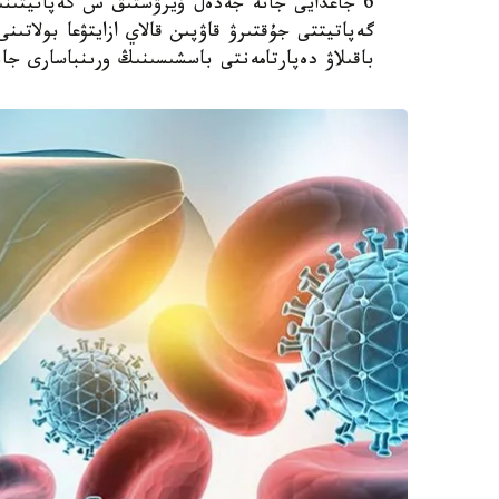
گەپاتيتتى جۇقتىرۋ قاۋپىن قالاي ازايتۋعا بولاتىنى
باقىلاۋ دەپارتامەنتى باسشىسىنىڭ ورىنباسارى جان