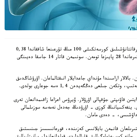
ونىڭ ايتۋىنشا، جەدەل ۆيرۋستىق ۆ گەپاتيتىمەن سىرقاتتانۋشىلىق كورسەتكىشى 100 مىڭ تۇرعىنعا شاققاندا 0,38
بولدى. بۇل وتكەن جىلدىڭ وسى كەزەڭىمەن سالىستىرعاندا 28 پايىزعا تومەن. سونىمەن قاتار 14 جاسقا دەيىنگى
س گەپاتيتىمەن 14 ادام اۋىرعان. بالالار اراسىندا مۇنداي جاعدايلار انىقتالماعان. اۋرۋشاڭدىق
ىن قاۋىپتى جۇقپالى اۋرۋلار. ۆيرۋس اعزاعا زاقىمدانعان تەرى
. ينفەكسيانىڭ كوزى - اۋرۋدىڭ جەدەل نەمەسە سوزىلمالى
داۋشىسى، - دەدى مامان.
قتىرىلعان قانمەن بايلانىس كەزىندە، قورعانىسسىز جىنىستىق