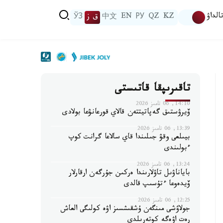
الداۋ
KZ
QZ
РУ
EN
中文
ق ز
ЎЗ
تاقىرىپقا قاتىستى
14:10, 06 تامىز 2026
ۆيرۋستىق گەپاتيتتەن قالاي قورعانۋعا بولادى
13:39, 06 تامىز 2026
بيىلعى وقۋ جىلىندا قاي سالاعا گرانت كوپ
ءبولىندى
13:24, 06 تامىز 2026
باياناۋىل تاۋلارىندا ەركىن جۇرگەن ارقارلار
ۆيدەوعا ءتۇسىپ قالدى
12:25, 06 تامىز 2026
جولاۋشى مىنگەن ۇشقىشسىز اۋە كولىگى العاش
رەت اۋەگە كوتەرىلدى