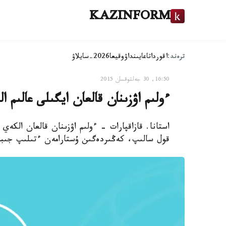
KAZINFORM
ترەند:
اقوردا
تاعايىنداۋ
وقيعا
2026-سايلاۋ
16:50, 30 جەلتوقسان 2015
ءولىم اۋزىنان قالعان ايگىلى عالىم 
استانا. قازاقپارات - ءولىم اۋزىنان قالعان الكەي
قول سالىپ، كەڭىردەگىن ۇستارامەن ءتىلىپ جىب