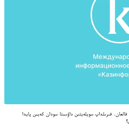
ن قالعان. قىرىلداپ سويلەيتىن داۋىستا سودان كەيىن پايدا
؟