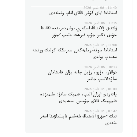
11:40, 06 تامىز 2026
استانادا اباي كۇنى قالاي اتاپ وتىلەدى
11:25, 06 تامىز 2026
ۇلتتىق ۇلاننىڭ اسكەري بولىمدەرىندە 40 قا
جۋىق ەگىز جۇپ قىزمەت ەتىپ ءجۇر
11:08, 06 تامىز 2026
استانادا سوندىرىلمەگەن سىرىڭكە كولىك ورتىنە
سەبەپ بولدى
10:23, 06 تامىز 2026
دوللار، ەۋرو، رۋبل جانە يۋان قانشادان
ساۋدالانىپ جاتىر
08:00, 06 تامىز 2026
پاتەردى ارزان الىپ، قىمبات ساتۋ: ەلىمىزدە
فليپپينگ قالاي جۇمىس ىستەيدى
07:42, 06 تامىز 2026
تىك ءجۇرۋ ادامنىڭ شەشىم قابىلداۋىنا اسەر
ەتەدى