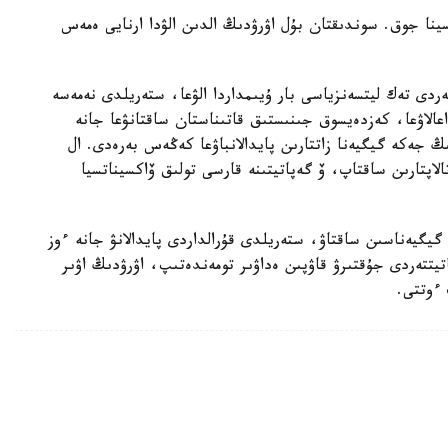
ينا جوق. سوندىقتان بۇل اۋرۋدىڭ الدىن الۋدا ارنايى ەمەس
ەردى تەك ليتسەنزياسى بار ۇيىمداردا الۋعا، ستەريلدى نەمەسە
داعالاۋعا، كەزدەيسوق جىنىستىق قاتىناستان ساقتانۋعا جانە
ڭ جەكە گيگيەنا زاتتارىن پايدالانباۋعا كەڭەس بەرەدى. ال
لاپتارىن ساقتاپ، ۆ گەپاتيتىنە قارسى تولىق ۆاكسيناتسيا
 گيگيەناسىن ساقتاۋ، ستەريلدى قۇرالداردى پايدالانۋ جانە ءوز
تيتتەردى جۇقتىرۋ قاۋپىن ەداۋىر تومەندەتىپ، اۋرۋدىڭ اۋىر
 ءوتتى.