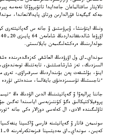
قاتىناس ارقىلى، زارارسىزداندىرىلماعان مەديتسينالىق
تالاپتار ساقتالماعان جاعدايدا تاتۋيروۆكا نەمەسە پ
جەكە گيگيەنا قۇرالدارىن ورتاق پايدالانعاندا، سوندا
ونىڭ ايتۋىنشا، ۆيرۋستىق ۆ جانە س گەپاتيتتەرى كوبى
ا
جولدارىنىڭ ەرەكشەلىگىمەن بايلانىستى.
سونداي-اق ول اۋرۋدىڭ العاشقى كەزەڭدەرىندە ەشقا
السىزدىك، تەز شارشاعىشتىق، تابەتتىڭ تومەندەۋى، 
اينۋ، بۇلشىقەت پەن بۋىنداردىڭ سىرقىراۋى، تەرى م
ءناجىستىڭ تۇسسىزدەنۋى بايقالسا، مىندەتتى تۇردە د
جاننا پراليەۆا ۆ گەپاتيتىنىڭ الدىن الۋدىڭ ەڭ ءتيىم
پروفيلاكتيكالىق ەگۋ كۇنتىزبەسى اياسىندا تەگىن جۇر
تاۋلىگىندە الادى، ال كەلەسى دوزالار ەكى جانە ءتو
سونىمەن قاتار ۆ گەپاتيتىنە قارسى ۆاكسينا ينفەكسيا 
كەيىن، سونداي-اق مەديتسينا قىزمەتكەرلەرىنە 0-1-6 ايلىق سحەما بويىنشا ەگىلەدى.