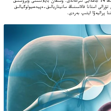
6 جاعدايى جانە جەدەل ۆيرۋستىق س گەپاتيتىنىڭ 14 جاعدايى تىركەلدى. وسىعان بايلانىستى ۆيرۋستىق
 تۋرالى استانا قالاسىنىڭ سانيتاريالىق-ەپيدەميولوگيالىق
نا پراليەۆا ايتىپ بەردى.