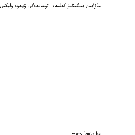
جاۋابىن بىلگىڭىز كەلسە، تومەندەگى ۆيدوەروليكتى 
www.bmtv.kz