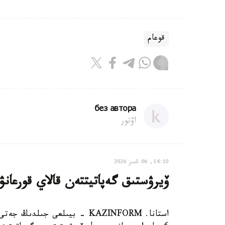
قوعام
без автора
اۆتور
14:10, 06 تامىز 2026
ۆيرۋستىق گەپاتيتتەن قالاي قورعانۋع
استانا. KAZINFORM - بيىلعى جى