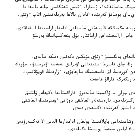
 جانە كوسمەتولوگيالىق قۇرالداردى قولدانعاندا، سانيتاريالىق
يرسينگ جاساتقاندا، ۇستارا، ءتىس شەتكاسى جانە باسقا دا
ي-اق بوسانۋ كەزىندە انادان بالاعا بەرىلەتىنىن اتاپ ءوتتى.
نە ەڭبەككە قابىلەتتى جاستاعى ادامدار اراسىندا انىقتالادى.
ۋرۋعا شالدىققانداردىڭ شامامەن 64 پايىزى 20-40 جاس ارالىعىنداعى ازاماتتار. بۇل ينفەكسيانىڭ بەرىلۋ
نداي بەلگىسىز ءوتۋى مۇمكىن ەكەنىن ەسكە سالدى.
وڭ جاق قابىرعا استىنداعى اۋىرلىق نەمەسە اۋىرسىنۋ، جۇرەك
ەن كوزدىڭ اق قابىعىنىڭ سارعايۋى، ءزاردىڭ قويۋلانىپ،
ارىگەرگە قارالۋ قاجەت.
دى جولى - ۆاكسينا سالدىرۋ. قازاقستاندا ەكپەلەر ۇلتتىق
گىزىلەدى. نارەستەلەر العاشقى دوزانى ءومىرىنىڭ العاشقى
رت ايلىق كەزىندە ەگىلەدى دەدى.
وشاعىنداعى بايلانىستا بولعان ادامدارعا الدىن الا تەكسەرۋدەن