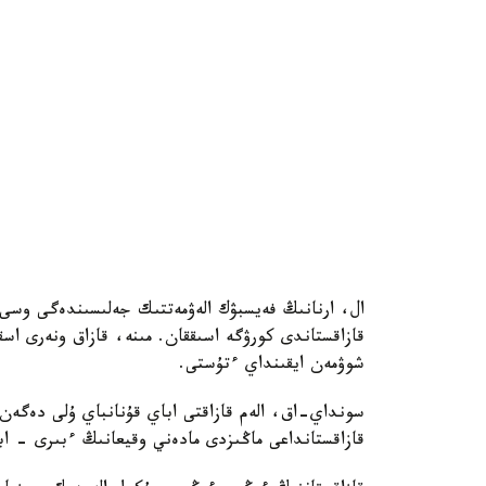
قازاقستاندى كورۋگە اسىققان. مىنە، قازاق ونەرى اس
شوۋمەن ايقىنداي ءتۇستى.
سونداي-اق، الەم قازاقتى اباي قۇنانباي ۇلى دەگەن
قازاقستانداعى ماڭىزدى مادەني وقيعانىڭ ءبىرى - اباي قۇنانباي ۇ