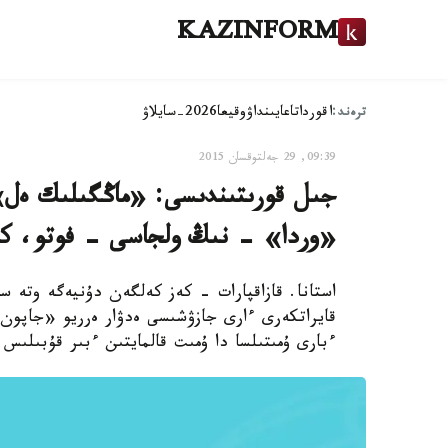
KAZINFORM
ترەند:
اقوردا
تاعايىنداۋ
وقيعا
2026-سايلاۋ
09:39, 29 جەلتوقسان 2015
جىل قورىتىندىسى: «ماڭگىلىك ەل» 
«وردا» - نىڭ ولجاسى - فوتو، ك
استانا. قازاقپارات - كەز كەلگەن دۇنيەگە وتە سە
قايراتكەرى ءارى جازۋشىسى ەدۋار ەرريو «جاپون 
ءبارى ۇمىتىلسا دا ۇمىت قالمايتىن ءبىر قۇبىلى