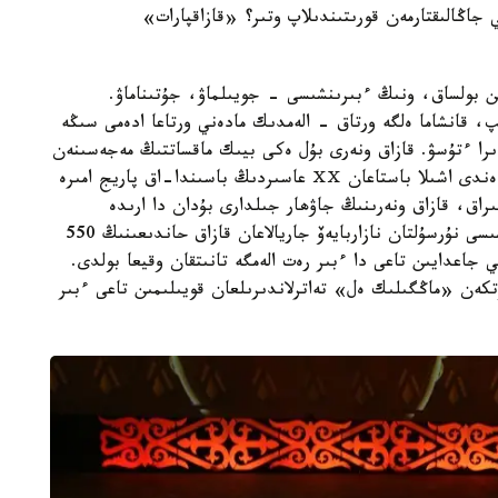
ي جاڭالىقتارمەن قورىتىندىلاپ وتىر؟ «قازاقپارات»
ن بولساق، ونىڭ ءبىرىنشىسى - جويىلماۋ، جۇتىناماۋ.
 قانشاما ەلگە ورتاق - الەمدىك مادەني ورتاعا ادەمى سىڭە
را ءتۇسۋ. قازاق ونەرى بۇل ەكى بيىك ماقساتتىڭ مەجەسىنەن
الدەقاشان اسقان، ايتپەگەندە، ونەردىڭ شەكاراسى ەندى اشىلا باستاعان ⅩⅩ عاسىردىڭ باسىندا-اق پاريج امىرە
راق، قازاق ونەرىنىڭ جاۋھار جىلدارى بۇدان دا ارىدە
جاتقانى بەلگىلى، سوندىقتان، بيىل مەملەكەت باسشىسى نۇرسۇلتان نازاربايەۆ جاريالاعان قازاق حاندىعىنىڭ 550
جاعدايىن تاعى دا ءبىر رەت الەمگە تانىتقان وقيعا بولدى.
تكەن «ماڭگىلىك ەل» تەاترلاندىرىلعان قويىلىمىن تاعى ءبىر