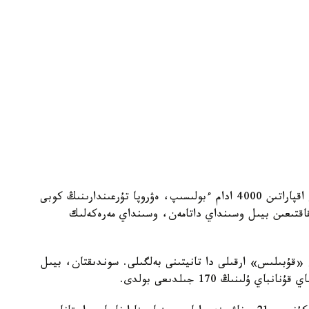
ال، ارنانىڭ فەيسبۋك الەۋمەتتىك جەلىسىندەگى وسى اقپاراتىن 4000 ادام ءبولىسىپ، ەۋروپا تۇرعىندارىنىڭ كوبى
قاقتىعىن بيىل وسىنداي داتامەن، وسىنداي مەرەكەلىك
 «قۇبىلىس» ارقىلى دا تانيتىنى بەلگىلى. سوندىقتان، بيىل
لىنىڭ 170 جىلدىعى بولدى.