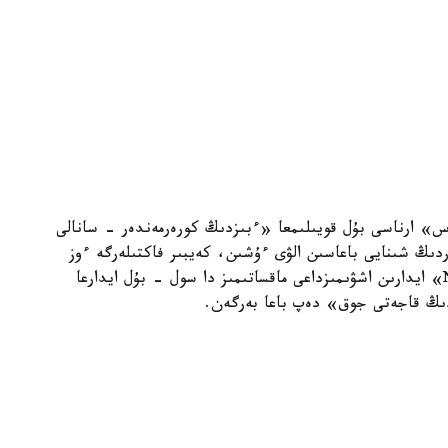
ۋس» ارناسى بۇل قويىلىمعا «ءبىزدىڭ كورەرمەندەر - سانالى
ردىڭ شىنايى باعاسىن الۋى ءۇشىن، كەيبىر فاكتىلەرگە ءوز
كوزقاراسىمىزدى قوسپاي، ۇسىنامىز. «No Comment» ايدارىن اشۋىمىزداعى ماقساتىمىز دا سول - بۇل ايدارعا
ۋدىڭ قاجەتى جوق» دەپ باعا بەرگەن.