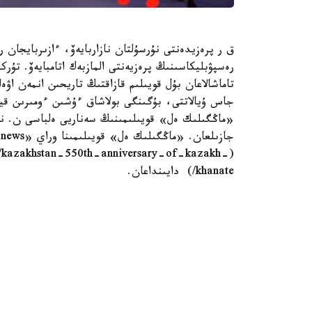
ق ر پرەزيدەنتى نۇرسۇلتان نازاربايەۆ، ءازىربايجان ر
رەسپۋبليكاسىنىڭ پرەزيەنتى المازبەك اتامبايەۆ. تۇرك
تاماشالاعان بۇل قويىلىم قازاقتىڭ تاريحىن انمەن ا
جاس ۇيالاتتى، بۇگىنگى بولاشاق ءۇشىن ءومىرىن قيعا
«ماڭگىلىك ەل» قويىلىمىنىڭ سەناريى ەلباسى ن. ناز
12/kazakhstan-550th-anniversary-of-kazakh-
khanate/) دايىنداعان.