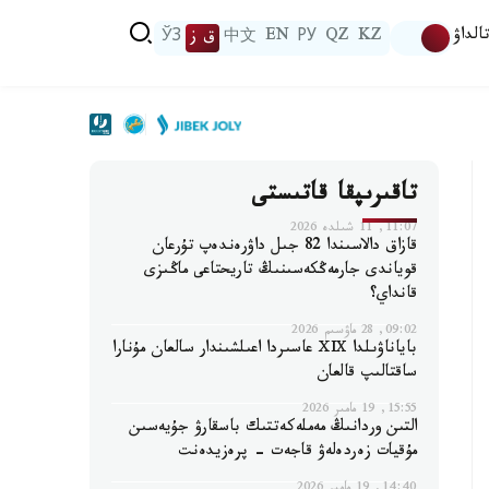
الداۋ
KZ
QZ
РУ
EN
中文
ق ز
ЎЗ
تاقىرىپقا قاتىستى
11:07, 11 شىلدە 2026
قازاق دالاسىندا 82 جىل داۋرەندەپ تۇرعان
قوياندى جارمەڭكەسىنىڭ تاريحتاعى ماڭىزى
قانداي؟
09:02, 28 ماۋسىم 2026
باياناۋىلدا ⅩⅨ عاسىردا اعىلشىندار سالعان مۇنارا
ساقتالىپ قالعان
15:55, 19 مامىر 2026
التىن وردانىڭ مەملەكەتتىك باسقارۋ جۇيەسىن
مۇقيات زەردەلەۋ قاجەت - پرەزيدەنت