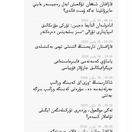
14:40, 19 مامىر 2026
قازاقتان شىققان تۇڭعىش ايەل رەجيسسەر عايني
حايرۋللينا نەگە ۇمىت قالدى؟
08:16, 19 مامىر 2026
انادولىدان التايعا دەيىن: تۇركى مۋزىكالىق
اسپاپتارى تۋرالى ءسىز بىلمەيتىن دەرەكتەر
10:54, 18 مامىر 2026
قازاقستان تاريحىنىڭ التىنشى تومى بەكىتىلدى
13:30, 16 مامىر 2026
ياساۋي كەسەنەسى قابىرعاسىنداعى
ەپيگرافيكالىق جازۋلار قۇپياسى
18:30, 30 ساۋىر 2026
شاكارىمنىڭ ءوزى اق كەبىنگە ورالىپ
جەرلەنبەسە دە، سۋرەتى كەبىنگە ورالىپ بىزگە
جەتتى
20:30, 20 ساۋىر 2026
تەگى موڭعول، وزدەرى تۇركىلەنگەن ايگىلى
تۇلعالار كىمدەر؟
08:30, 29 ناۋرىز 2026