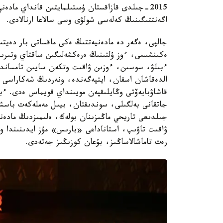
2015-جىلدى قازاقستان ۇمىتىلمايتىن قانداي مادەن
اگەنتتىگىنىڭ كەلەسى شولۋى وسى سالاعا ارنالادى.
جالپى، ەگەر دە مادەنيەتتىڭ ەكى ماقساتى بار دەيتى
ەكىنشىسى، ءوز ۇلتىنىڭ ەرەكشەلىگىن ساقتاي وتىرىپ،
ءبىلۋ، سوسىن، ءوزىن ۋاقىت وتكەن سايىن تامساندى
قاشاۋبايەۆتى وڭايلىقپەن مويىنداي قويماس ەدى. ءبى
جىلدىعى تاريحي ماڭىزىنان بولەك، ەلىمىزدىڭ مادەني 
ۋاقىت تاۋىپ، استاناداعى «بارىس» مۇز ايدىنىندا و
رەت تاماشالاساڭىز، بۇعان كوزىڭىز جەتەدى.