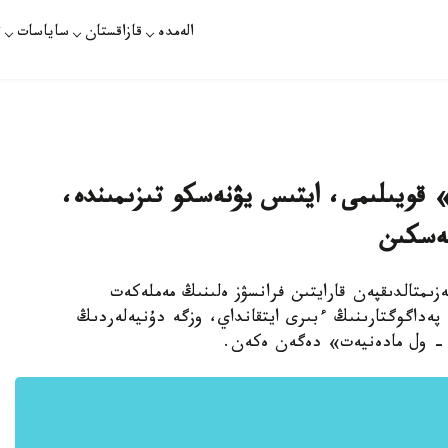
الەمدە
قازاقستان
ساياسات
ت
قويىلىمى، ايتىس يۋنەسكو تىزىمىندە،
ەسكىن
زىمتالدىقپەن قارايتىن فرانسۋز ەلىنىڭ مەملەكەت
پەداگوگتارىنىڭ ءبىرى ايتقانداي، وزگە دۇنيەلەردىڭ
س - ول مادەنيەت» دەگەن ەكەن.