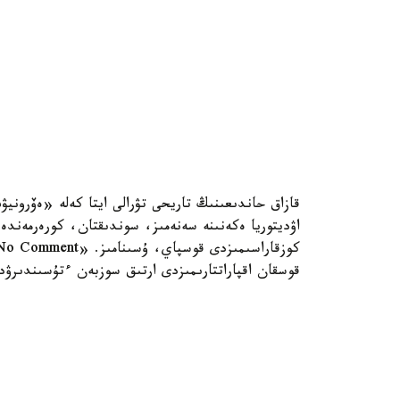
قازاق حاندىعىنىڭ تاريحى تۋرالى ايتا كەلە «ەۆروني
اۋديتوريا ەكەنىنە سەنەمىز، سوندىقتان، كورەرمەندە
قوسقان اقپاراتتارىمىزدى ارتىق سوزبەن ءتۇسىندىر