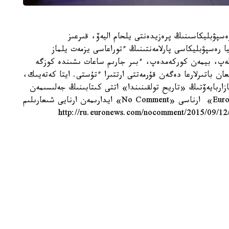
ەسپۋبليكاسىنىڭ پرەزيدەنتى يلحام اليەۆ، قىرعىز
يا رەسپۋبليكاسى پارلامەنتىنىڭ ءتوراعاسى يزمەت يلماز
ۋەلەپ، بيمەن كوركەمدەپ، ءبىر جارىم ساعات ىشىندە كوزگە
ن باتىرلارعا دەگەن قۇرمەتتى ارتتىرا ءتۇستى. ايتا كەتەيىك،
اربايەۆتىڭ «تاريح تولقىنىندا» اتتى كىتابىنىڭ جەلىسىمەن
جازىلعان. «ماڭگىلىك ەل» قويىلىمىنا وراي «Euronews» ارناسى «No Comment» ايدارىمەن ارنايى شىعارىلىم
(http://ru.euronews.com/nocomment/2015/09/