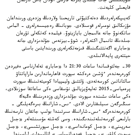
سۇيىكتىسى جاڭا جىلدى بىرگە قارسى الۋدان باس تارتقان
قايعىلى كليەنت.
كەيىپكەرلەردىڭ دەتەكتيۆتى تاريحىنا ولاردىڭ وزدەرى ورىنداعان
مۋزىكالىق نومىرلەر قوسىلادى. جوبانىڭ رەجيسسەرلەرى - الماس
ساتكەنوۆ جانە عالىمجان بايازيتوۆ. فيلمدە كەتكەلى تۇرعان
جىلدىڭ تانىمال اكتەرلەر، شوۋ-بيزنەس جۇلدىزدارى جانە
«حابار» اگەنتتىگىنىڭ قىزمەتكەرلەرى ورىندايتىن باستى
حيتتەرى پايدالانىلدى.
30- جەلتوقساندا ساعات 21:30 دا «حابار» تەلەارناسى ەفيردەن
كورەرمەندەر ءۇشىن ەرەكشە سپورت قاھارماندارىن ماراپاتتاۋ
سالتاناتىن كورسەتەدى. ۇلتتىق وليمپيادا كوميتەتىنىڭ سپورت
پرەمياسى-2015 تەليەۆيزيالىق نۇسقاسى ەكى ساعاتقا سوزىلادى،
ەكى ساعات ىشىندە سپورت جۇلدىزدارى وزدەرىنىڭ ەڭبەك
سىڭىرگەن سىيلىقتارىن الادى. ءىس-شارانىڭ بىرەگەيلىگى -
كورەرمەندەرگە ءىس-شارانىڭ سىرتىندا بولىپ جاتقان نارسەنىڭ
بارلىعى كورسەتىلەتىندىگىندە. وسى كەشتە مۇسىنشەلەر «جىل
سەرپىنى»، «جىل كومانداسى»، «جىل سپورتشىسى»، «جىل
سپورت كلۋبى»، «جىل فەدەراتسياسى» اتالىمدارى اراسىندا