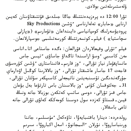
ۇلەستىرىلەتىن بولادى.
تۋرا 12:00 دە پرەزيدەنتتىڭ جاڭا جىلدىق قۇتتىقتاۋىنان كەيىن
ارنايى «حابار» تەلەارناسى ءۇشىن Sky Productions
پروديۋسەرلىك كومپانياسى دايىنداعان «تۇمارىم» («پازلى
سچاستيا» ) فيلم-كونسەرتتىڭ كورسەتىلىمى جوسپارلانعان.
فيلم ءتۇرلى وقيعالاردان قۇرالعان: ەگدە جاستاعى اتا-اناسى
مەن كاسىبي ءوسۋ اراسىندا تاڭداۋ جاساۋى ءتيىس جاس
مانساپقۇمار نياز تۋرالى، ءوز قارىم-قاتىناستارى ءۇشىن كۇرەسۋى
قاجەت 17 جاسار عاشىقتار تۋرالى، ءوز بالالارىنا كوڭىل اۋدارماي
جۇرگەندىگىن تۇسىنبەيتىن ناتيجەلى كاسىپكەر سۇلتان تۋرالى،
31- جەلتوقسان كۇنى ءوز بالاسىنان باس تارتۋعا بەل بۋعان
جاس قىز تۋرالى، دوسى ساتىپ كەتكەن بوزبالا جانە ونىڭ
قيىن-قىستاۋ كەزدە سول دوسىنا كومەككە كەلۋى تۋرالى جانە
تاعى باسقالار.
رولدەردە: دينارا باقتىبايەۆا، تاۋەكەل ءمۇسىلىم، جاننا
ورىنباساروۆا، نۇرلان ءالىمجانوۆ، اسەل اكباروۆا، سىرىم