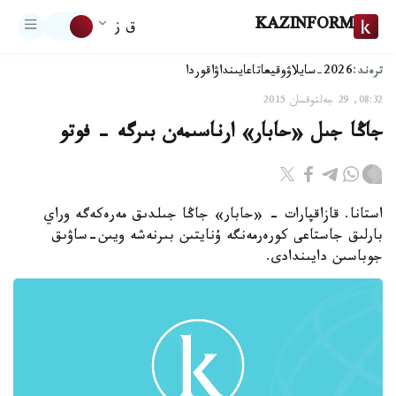
KAZINFORM
ق ز
ترەند:
2026-سايلاۋ
وقيعا
تاعايىنداۋ
اقوردا
08:32, 29 جەلتوقسان 2015
جاڭا جىل «حابار» ارناسىمەن بىرگە - فوتو
استانا. قازاقپارات - «حابار» جاڭا جىلدىق مەرەكەگە وراي
بارلىق جاستاعى كورەرمەنگە ۇنايتىن بىرنەشە ويىن-ساۋىق
جوباسىن دايىندادى.