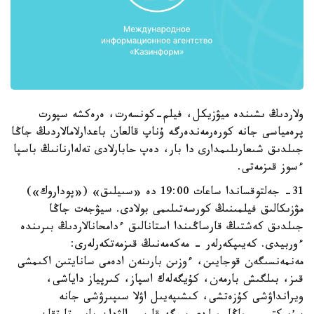
ولاردىڭ ىشىندە ميۋزيكل، فيلم-كونسەرت، ەرەكشە سپورت
پرەمياسى جانە كورەرمەندەرگە ۇناپ قالعان باعدارلامالاردىڭ جاڭا
جىلدىق شىعارىلىمدارى دا بار، دەپ حابارلادى تەلەارنانىڭ باسپا
ءسوز قىزمەتى.
31- جەلتوقساندا ساعات 19:00 دە «سىيلىق» («پوداروك»)
مۋزىكالىق فيلمىنىڭ كورسەتىلىمى بولادى. سيۋجەت جاڭا
جىلدىق كەشتىڭ قارساڭىندا استانالىق ءدامحانالاردىڭ بىرىندە
ءوربيدى. كەيىپكەرلەر - مەكەمەنىڭ قىزمەتكەرلەرى:
مەنمەنسىگەن قوجايىن، ءوزىن بارىنەن ادەمى سانايتىن اكىمشى
قىز، بىلگىش بارمەن، كۇيگەلەك اسپاز، كىرپياز داياشى،
ويرانداۋشى كۇزەتشى، كىشىپەيىل اۋلا سىپىرۋشى جانە