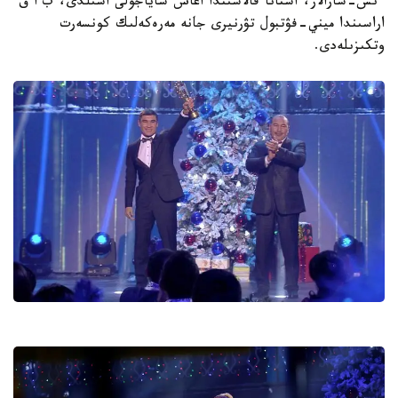
ءىس-شارالار، استانا قالاسىندا اعاش ساياجولى اشىلدى، ب ا ق
اراسىندا ميني-فۋتبول تۋرنيرى جانە مەرەكەلىك كونسەرت
وتكىزىلەدى.