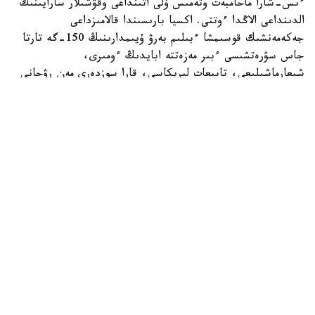
ءىس-شارا ماحامبەت وتەمىس ۇلى اتىنداعى وقۋشىلار سارايىنىڭ
الدىنداعى الاڭدا ءوتتى. اكسيا بارىسىندا قالامىزداعى
جەكەمەنشىك قوسىمشا ءبىلىم بەرۋ ۇيىمدارىنىڭ 150-گە تارتا
جاس سۋرەتشىسى ءبىر مەزەتتە ابايدىڭ ءومىرى،
شىعارماشىلىعى، تابيعات ليريكاسى، قارا سوزدەرى مەن رۋحاني
مۇراسىنان شابىت الىپ، قيالدارىن شىڭدادى. بالالار ءوز
تۋىندىلارى ارقىلى اباي الەمىن شىعارماشىلىق تۇرعىدان
بەينەلەپ، ونىڭ ۇلت رۋحانياتىنداعى ورنى مەن تاعىلىمىن سۋرەت
ونەرى ارقىلى جەتكىزە ءبىلدى.