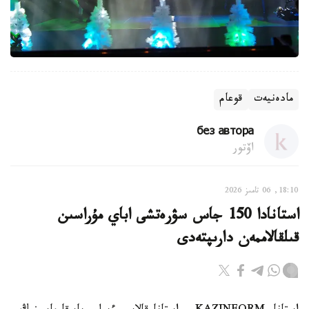
مادەنيەت
قوعام
без автора
اۆتور
18:10, 06 تامىز 2026
استانادا 150 جاس سۋرەتشى اباي مۇراسىن
قىلقالاممەن دارىپتەدى