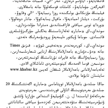
قاشقابايەۆ، اياۋلىم ەرعازى، شەر ءالي، قىمبات حانگەلدينا،
اقبەرگەن جۇمابايەۆ، كامشات قوسكەلوۆا جانە باسقالارى.
فيلمنىڭ مۋزىكالىق بولىگىندە روزا رىمبايەۆا، ءالي وقاپوۆ،
بۇركىت، ديلناز احماديەۆا، ماقپال يسابەكوۆا، جانار دوعالوۆا،
«وردا» توبى سياقتى قازاقستاندىق ەسترادا جۇلدىزدارى،
سونداي-اق «حابار» تەلەارناسىنىڭ بەلگىلى جۇرگىزۋشىلەرى
قاتىسادى. جوباعا ۆيكتور ەليسەيەۆ پروديۋسەرلىك ەتەدى.
سونداي-اق، كورەرمەندەر «بەنەفيس شوۋ»، قىزىق Times
جانە «دۋ-دۋمان» باعدارلامالارىنىڭ ارنايى شىعارىلىمدارىن،
روزا رىمبايەۆانىڭ جانە قايرات نۇرتاستىڭ كونسەرتتەرىن،
سونىمەن قوسا الەمدىك كينوحيتتەردى تاماشالاي الادى.
تەلەباعدارلامانى باعدارلامالار شىققان كەيىن www.khabar.kz
سايتىنان تابۋعا بولادى.
جاڭا جىلدىق باعدارلامالار توپتاماسى «حابار» اگەنتتىگىنىڭ 20
جىلدىق مەرەيتويىنىڭ اتاۋلى قورىتىندىسى. مەرەيتويدى
مەرەكەلەۋ اياسىندا ل. ن. گۋميليەۆ اتىنداعى ەۋرازيا ۇلتتىق
ۋنيۆەرسيتەتىنىڭ ستۋدەنتتەرىمەن كەزدەسۋ سياقتى سالتاناتتى