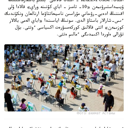
استانا. KAZINFORM - استانا قالاسى ءبىلىم باسقارماسىنىڭ
ۇيىمداستىرۋىمەن «10- تامىز - اباي كۇنىنە وراي» قالادا ۇلى
اقىننىڭ ادەبي-رۋحاني مۇراسىن ناسيحاتتاۋعا ارنالعان ونكۇندىك
ءىس-شارالار باستاۋ الدى. سونىڭ اياسىندا «اباي الەمى بالالار
كوزىمەن» اتتى قالالىق كوركەمسۋرەت اكسياسى ءوتتى. بۇل
تۋرالى ەلوردا اكىمدىگى ءمالىم ەتتى.
Фото: акимат Астаны