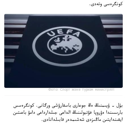
كونگرەسى وتەدى.
Фото: Спорт және туризм министрлігі
بۇل - ۇيىمنىڭ ەڭ جوعارى باسقارۋشى ورگانى. كونگرەسس
بارىسىندا ەۋروپا فۋتبولىنىڭ الداعى جىلدارداعى دامۋ باعىتىن
ايقىندايتىن ماڭىزدى شەشىمدەر قابىلدانادى.