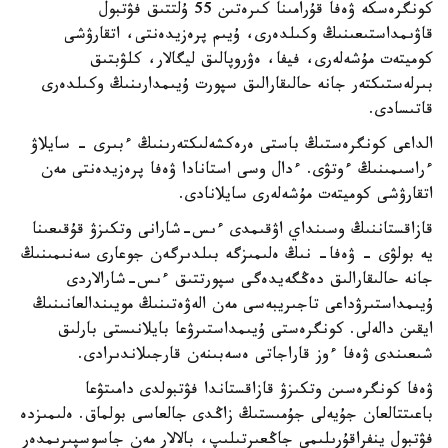
كونگرەسكە ۋەفا قۇرامىنا كىرەتىن 55 ۇلتتىق فۋتبول
قاۋىمداستىعىنىڭ وكىلدەرى، ۇيىم پرەزيدەنتى، اتقارۋشى
كوميتەت مۇشەلەرى، فيفا، ەۋروپالىق ليگالار، كلۋبتىق
بىرلەستىكتەر جانە حالىقارالىق سپورت ۇيىمدارىنىڭ وكىلدەرى
قاتىسادى.
الداعى كونگرەستىڭ باستى ەرەكشەلىكتەرىنىڭ ءبىرى - سايلاۋ
ءراسىمىنىڭ ءوتۋى. ءدال وسى استانادا ۋەفا پرەزيدەنتى مەن
اتقارۋشى كوميتەت مۇشەلەرى سايلانادى.
قازاقستاننىڭ وسىنداي اۋقىمدى ءىس-شارانى وتكىزۋ قۇقىعىنا
يە بولۋى - ۋەفا- نىڭ ەلىمىزگە بىلدىرگەن جوعارى سەنىمىنىڭ
جانە حالىقارالىق دەڭگەيدەگى سپورتتىق ءىس-شارالاردى
ۇيىمداستىرۋداعى تاجىريبەسى مەن الەۋەتىنىڭ مويىندالعانىنىڭ
ايقىن دالەلى. كونگرەستى ۇيىمداستىرۋعا بايلانىستى بارلىق
شىعىندى ۋەفا ءوز قاراجاتى ەسەبىنەن قارجىلاندىرادى.
ۋەفا كونگرەسىن وتكىزۋ قازاقستاندا فۋتبولدى دامىتۋعا
باعىتتالعان جۇيەلى جۇمىستىڭ زاڭدى جالعاسى بولماق. ەلىمىزدە
فۋتبول ينفراقۇرىلىمى جاڭعىرتىلىپ، بالالار مەن جاسوسپىرىمدەر