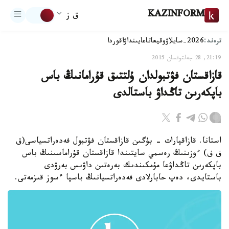
KAZINFORM
ق ز
ترەند:
2026-سايلاۋ
وقيعا
تاعايىنداۋ
اقوردا
21:19, 28 جەلتوقسان 2015
قازاقستان فۋتبولدان ۇلتتىق قۇرامانىڭ باس
باپكەرىن تاڭداۋ باستالدى
استانا. قازاقپارات - بۇگىن قازاقستان فۋتبول فەدەراتسياسى(ق
ف ف) ءوزىنىڭ رەسمي سايتىندا قازاقستان قۇراماسىنىڭ باس
باپكەرىن تاڭداۋعا مۇمكىندىك بەرەتىن داۋىس بەرۋدى
باستايدى، دەپ حابارلادى فەدەراتسيانىڭ باسپا ءسوز قىزمەتى.