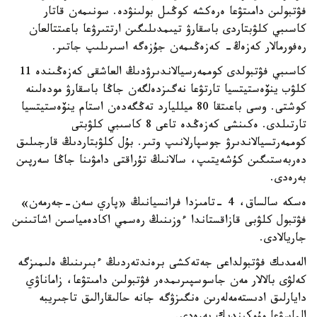
فۋتبولىن دامىتۋعا ەرەكشە كوڭىل بولىنۋدە. سونىمەن قاتار
كاسىبي كلۋبتاردى باسقارۋ تيىمدىلىگىن ارتتىرۋعا باعىتتالعان
رەفورمالار كەزەڭ- كەزەڭىمەن جۇزەگە اسىرىلىپ جاتىر.
كاسىبي فۋتبولدى كوممەرسيالاندىرۋدىڭ العاشقى كەزەڭىندە 11
كلۋب ينۆەستيتسيا تارتۋعا نەگىزدەلگەن جاڭا باسقارۋ مودەلىنە
كوشتى. وسى باعىتقا 80 ميلليارد تەڭگەدەن استام ينۆەستيتسيا
تارتىلدى. ەكىنشى كەزەڭدە تاعى 8 كاسىبي كلۋبتى
كوممەرتسيالاندىرۋ جوسپارلانىپ وتىر. بۇل كلۋبتاردىڭ قارجىلىق
دەربەستىگىن كۇشەيتىپ، سالانىڭ تۇراقتى دامۋىنا جاڭا سەرپىن
بەرەدى.
ەسكە سالساق، 4 -تامىزدا فرانسيانىڭ «پاري سەن-جەرمەن»
فۋتبول كلۋبى قازاقستاندا ءوزىنىڭ رەسمي اكادەمياسىن اشاتىنىن
جاريالادى.
الەمدىك فۋتبولداعى جەتەكشى برەندتەردىڭ ءبىرىنىڭ ەلىمىزگە
كەلۋى بالالار مەن جاسوسپىرىمدەر فۋتبولىن دامىتۋعا، زاماناۋي
دايارلىق ادىستەمەلەرىن ەنگىزۋگە جانە حالىقارالىق تاجىريبە