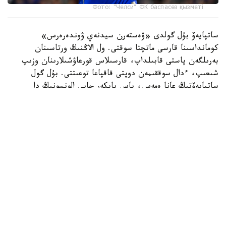
Фото: "Челси" ФК баспасөз қызметі
ساتپايەۆ بۇل گولدى «ۋەستەرن سيدنەي ۋوندەرەرس»
كومانداسىنا قارسى ماتچتا سوقتى. ول الاڭنىڭ ورتاسىنان
بەرىلگەن پاستى قابىلداپ، قارسىلاس قورعاۋشىلارىنان وزىپ
شىعىپ، ءدال سوققىمەن دوپتى قاقپاعا توعىتتى. بۇل گول
ساتپايەۆتىڭ عانا ەمەس، باس باپكەر حابي الونسونىڭ دا
«چەلسي» ساپىنداعى العاشقى دوبى بولاتىن.
ءتۋرنيردىڭ ۇزدىك گولدارى رەيتينگىندە ەكىنشى ورىنعا
«توتتەنحەم» شابۋىلشىسى ماتيس تەلدىڭ «سيدنەي» قاقپاسىنا
ايىپ دوبىنان سوققان گولى جايعاستى.
ءۇشىنشى ورىن ايدان حەمموندتىڭ «چەلسيگە» سوققان گولىنا
بۇيىردى. ءتورتىنشى ورىنعا «چەلسي» جارتىلاي قورعاۋشىسى
داريۋ ەسسۋگۋدىڭ دوبى ەندى. بۇل شابۋىلدىڭ باستالۋىنا
ساتپايەۆ تا قاتىسقان.
بەسىنشى ورىندا ديلان سيكلۋنانىڭ «چەلسيگە» سوققان گولى