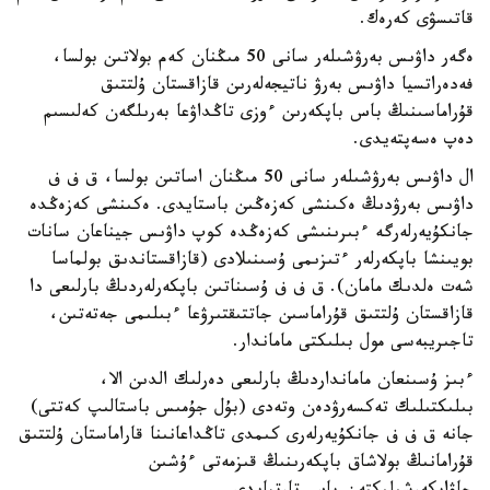
قاتىسۋى كەرەك.
ەگەر داۋىس بەرۋشىلەر سانى 50 مىڭنان كەم بولاتىن بولسا،
فەدەراتسيا داۋىس بەرۋ ناتيجەلەرىن قازاقستان ۇلتتىق
قۇراماسىنىڭ باس باپكەرىن ءوزى تاڭداۋعا بەرىلگەن كەلىسىم
دەپ ەسەپتەيدى.
ال داۋىس بەرۋشىلەر سانى 50 مىڭنان اساتىن بولسا، ق ف ف
داۋىس بەرۋدىڭ ەكىنشى كەزەڭىن باستايدى. ەكىنشى كەزەڭدە
جانكۇيەرلەرگە ءبىرىنىشى كەزەڭدە كوپ داۋىس جيناعان سانات
بويىنشا باپكەرلەر ءتىزىمى ۇسىنىلادى (قازاقستاندىق بولماسا
شەت ەلدىك مامان). ق ف ف ۇسىناتىن باپكەرلەردىڭ بارلىعى دا
قازاقستان ۇلتتىق قۇراماسىن جاتتىقتىرۋعا ءبىلىمى جەتەتىن،
تاجىريبەسى مول بىلىكتى ماماندار.
ءبىز ۇسىنعان مامانداردىڭ بارلىعى دەرلىك الدىن الا،
بىلىكتىلىك تەكسەرۋدەن وتەدى (بۇل جۇمىس باستالىپ كەتتى)
جانە ق ف ف جانكۇيەرلەرى كىمدى تاڭداعانىنا قاراماستان ۇلتتىق
قۇرامانىڭ بولاشاق باپكەرىنىڭ قىزمەتى ءۇشىن