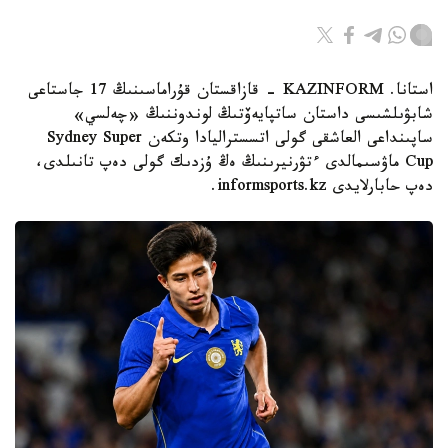
استانا. KAZINFORM - قازاقستان قۇراماسىنىڭ 17 جاستاعى
شابۋىلشىسى داستان ساتپايەۆتىڭ لوندوننىڭ «چەلسي»
ساپىنداعى العاشقى گولى اتسستراليادا وتكەن Sydney Super
Cup ماۋسىمالدى ءتۋرنيرىنىڭ ەڭ ۇزدىك گولى دەپ تانىلدى،
دەپ حابارلايدى informsports.kz.