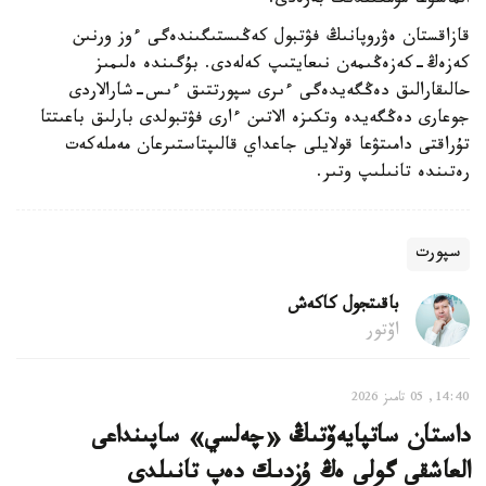
الماسۋعا مۇمكىندىك بەرەدى.
قازاقستان ەۋروپانىڭ فۋتبول كەڭىستىگىندەگى ءوز ورنىن
كەزەڭ-كەزەڭىمەن نىعايتىپ كەلەدى. بۇگىندە ەلىمىز
حالىقارالىق دەڭگەيدەگى ءىرى سپورتتىق ءىس-شارالاردى
جوعارى دەڭگەيدە وتكىزە الاتىن ءارى فۋتبولدى بارلىق باعىتتا
تۇراقتى دامىتۋعا قولايلى جاعداي قالىپتاستىرعان مەملەكەت
رەتىندە تانىلىپ وتىر.
سپورت
باقىتجول كاكەش
اۆتور
14:40, 05 تامىز 2026
داستان ساتپايەۆتىڭ «چەلسي» ساپىنداعى
العاشقى گولى ەڭ ۇزدىك دەپ تانىلدى