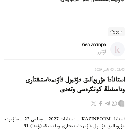
جاۋاپكەرشىلىكتەن باس تارتپايدى.
سپورت
без автора
اۆتور
22:05, 05 تامىز 2026
استانادا ەۋروپالىق فۋتبول قاۋىمداستىقتارى
وداعىنىڭ كونگرەسى وتەدى
استانا. KAZINFORM - استانادا 2027 -جىلعى 22 -ساۋىردە
ەۋروپالىق فۋتبول قاۋىمداستىقتارى وداعىنىڭ (ۋەفا) 51-