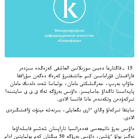
15 -قاڭتارعا دەيىن سوزىلاتىن العاشقى كەزەڭدە سىزدەر
قازاقستان قۇراماسىن كىم جاتتىقتىرۋ كەرەك دەگەن سۇراققا
جاۋاپ بەرىپ، جەرگىلىكتى مامان، بولماسا شەت ەلدىك مامان
پايداسىنا تاڭداۋ جاسايسىز. داۋىس بەرۋگە تەك ق ف ف سايتىندا
تىركەۋدەن وتكەندەر عانا قاتىسا الادى.
سايتقا تىركەلۋ وڭاي ءارى ىڭعايلى، بىرنەشە مينۋت ۋاقىتىڭىزدى
الادى.
داۋىس بەرۋ ناتيجەسى فەدەراتسيا تاراپىنان شەشىم قابىلداۋعا
نەگىز بولۋ ءۇشىن، داۋىس بەرۋگە 50 مىڭنان كەم بولمايتىن ادام