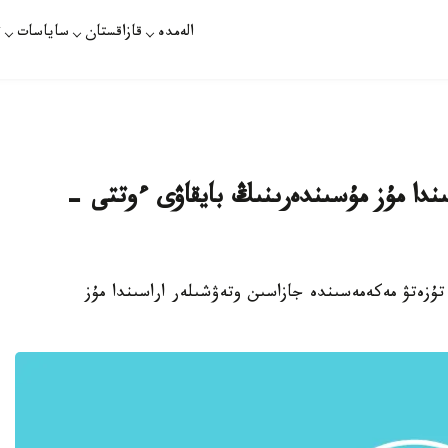
الەمدە
قازاقستان
ساياسات
ت
ىندا مۇز مۇسىندەرىنىڭ بايقاۋى ءوتتى -
تروپاۆل. قازاقپارات - پەتروپاۆلدا ەس 164/3 تۇزەتۋ مەكەمەسىندە جازاسىن وتەۋشىلەر اراسىندا مۇز