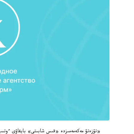
«تۇزەتۋ مەكەمەمىزدە «قىس شابىتى» بايقاۋى ءوتىپ 