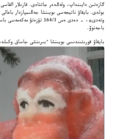
گازەتىن دايىنداپ، ولەڭدەر جاتتادى. قازىلار القاسى 
بولدى. بايقاۋ ناتيجەسى بويىنشا جەڭىمپازدار باعالى س
وتەدى»، - دەدى ەس 164/3 تۇز
باجەنوۆ.
بايقاۋ قورىتىندىسى بويىنشا ءبىرىنشى جاساق وكىلد