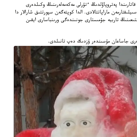
قاتارىندا پەتروپاۆلدىڭ ءتۇرلى مەكەمەلەرىنىڭ وكىلدەرى
ىيلىقتارمەن ماراپاتتالادى. الدا كوپتەگەن سپورتتىق شارالار دا
ەتۋ مەكەمەسى باستىعىنىڭ تاربيە جۇمىستارى جونىندەگى ورىنباسارى ايقىن
ەرى جاساعان مۇسىندەر ۇزدىك دەپ تانىلدى.