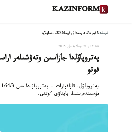
KAZINFORM
ترەند:
اقوردا
تاعايىنداۋ
وقيعا
2026-سايلاۋ
15:44, 28 جەلتوقسان 2015
پەتروپاۆلدا جازاسىن وتەۋشىلەر اراس
فوتو
پە
مۇسىندەرىنىڭ بايقاۋى ءوتتى.