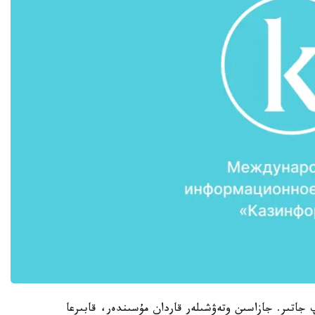
جاتىر. جازاسىن وتەۋشىلەر قاردان مۇسىندەر، قابىرعا