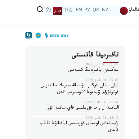
الداۋ
KZ
QZ
РУ
EN
中文
ق ز
ЎЗ
تاقىرىپقا قاتىستى
11:40, 05 تامىز 2026
سەكسەن باتىردىڭ كىسەسى
09:07, 05 تامىز 2026
تيان-شان قوڭىر ايۋىنىڭ سيرەك ساتتەرىن
فوتوتۇزاق ۆيدەوعا ءتۇسىرىپ الدى
11:42, 04 تامىز 2026
الماتىدا ل ر ت قۇرىلىسى قاي ساتىدا تۇر
15:42, 03 تامىز 2026
زايسانداعى اۋەجاي قۇرىلىسى اياقتالۋعا تاياپ
قالدى