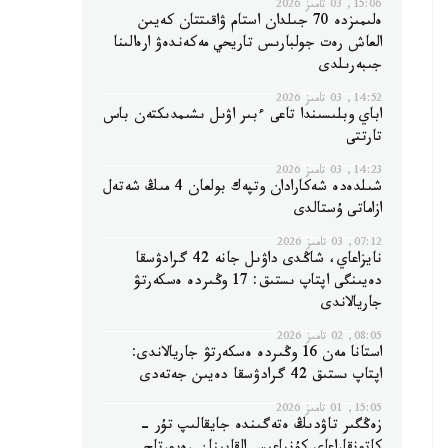
15:06, 03 تامىز 2026
ەلىمىزدە 70 جىلدان استام ۋاقىتتان كەيىن
العاش رەت جولبارىس تاريحي مەكەندەۋ ارەالىنا
جىبەرىلدى
14:52, 03 تامىز 2026
اباي وبلىسىندا تاعى ءبىر اۋىل ىشىمدىكتەن باس
تارتتى
14:23, 03 تامىز 2026
شىلدەدە شەكارادان وتپەك بولعان 4 مىڭ شەتەل
ازاماتى ۇستالدى
07:12, 03 تامىز 2026
نايزاعاي، شاڭدى داۋىل جانە 42 گرادۋسقا
دەيىنگى اپتاپ ىستىق: 17 وڭىردە ەسكەرتۋ
جاريالاندى
08:05, 02 تامىز 2026
استانا مەن 16 وڭىردە ەسكەرتۋ جاريالاندى:
اپتاپ ىستىق 42 گرادۋسقا دەيىن جەتەدى
15:05, 01 تامىز 2026
زەڭگىر تاۋدىڭ ەتەگىندە جايقالىپ تۇر -