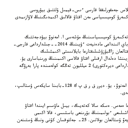
وقسان كۇنى سىبايلاس جەمقورلىققا قارسى ءىس-قيمىل ۇلتتىق بيۋروسى
كسەرۋ كوميسسياسى مەن اقتاۋ قالالىق اكىمدىگىنىڭ لاۋازىمدى
تەكسەرۋ كوميسسياسىنىڭ مۇشەسى ا. امەنوۆ بيۋدجەتتىك
قارجىنى ماقساتتى تۇردە پايدالانباعانىن جاسىرىپ، اباي اتىنداعى مادەنيەت ءۇيىنىڭ 2014--جىلدارداعى قارجى-
العان زاڭبۇزۋشىلىقتارعا بايلانىستى اكىمشىلىك
يىنشا دەلدال ارقىلى اقتاۋ قالاسى اكىمىنىڭ ورىنباسارى يۋ.
ديرردى (اباي اتىنداعى مادەنيەت ءۇيىنىڭ سول جىلدارداعى ديرەكتورى) 2 ميلليون تەڭگە كولەمىندە پارا بەرۋگە
وسىدان كەيىن، لاۋازىمدى تۇلعالار م. نىسامبايەۆ، ا. امەنوۆ، يۋ. ديرر ق ر ق پ ك 128-بابىنا سايكەس ۇستالىپ،
دى.
ا ەمەس. ەسكە سالا كەتەيىك، بيىل ماۋسىم ايىندا اقتاۋ
شىلىعى ءبولىمىنىڭ بۇرىنعى باسشىسى، قالا اكىمى
ورىنباسارىنىڭ قىزمەتىن اتقارعان ساعىنعالي امانگەلديەۆ ۇستالعان بولاتىن. 25- جەلتوقسان كۇنى ونىڭ ۇستىنەن