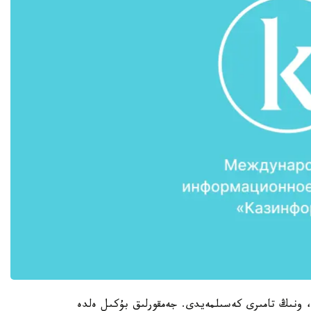
 ونىڭ تامىرى كەسىلمەيدى. جەمقورلىق بۇكىل ەلدە