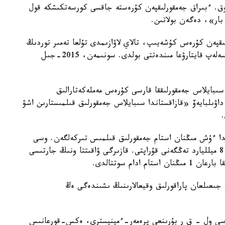
 پايىز جەڭگەن ەل جوق. ءبىراق جەمقورلىقپەن كۇرەستە جاقسى كورسەتكىشكە قول
بار»، دەگەن بولاتىن.
لىمىزدە جەمقورلىقپەن كۇرەس كۇشەيىپ، تالاي لاۋازىمدى تۇلعا تەمىر توردىڭ
ار جاعىنا كەتسە، جازالى قانشا ادام العان پاراسىن ەسەلەپ قايتارۋعا مىندەتتى بولدى. سونىمەن، 2015-جىل
 سىبايلاس جەمقورلىققا قارسى كۇرەس مەملەكەتارالىق
ۋىلبايەۆ «قازاقستاندا سىبايلاس جەمقورلىق قىلمىستارىن اشۋ
ندا ءۇش مىڭنان استام جەمقورلىق قىلمىس تىركەلگەن. وسى
قىلمىستار بويىنشا مەملەكەتكە كەلگەن جالپى شىعىن 8 ميلليارد تەڭگەنى قۇراپتى. قازىرگى ۋاقىتتا ونىڭ جارتىسى
دام سوتتالدى.
ىعىلعان پاراقورلىق وقيعالارىنىڭ ىشىندەگى ەڭ
ىق وقيعاسى ول - ق ر بۇرىنعى پرەمەر-ءمينيسترى، ەكس-قورعانىس