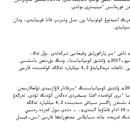
سەرىك احمەتوۆ 2009-جىلعى قاراشادا قاراعاندى وبلىسىنىڭ اكىمى بولىپ تاعايىندالدى. 2012-جىلعى ساۋىردەن
ەرىك احمەتوۆ كولونيادا ون جىل وتىرىپ قانا قويمايدى، ودان
سپايدى.
ن» تاعى ءبىر پاراقورلىق وقيعاسى تىركەلدى. بۇل تەك،
قازاقستان عانا ەمەس، الەم كوز تىككەن «استانا ەكسپو-2017» ۇلتتىق كومپانياسىنا، ونىڭ بۇرىنعى باسشىسى
تالعات ەرمەگيايەۆقا قاتىستى بولعانى كوپتى قىنجىلتتى. تالعات ەرمەگيايەۆ 4,2 ميلليارد تەڭگە كولەمىندە قارجى
«تالعات ەرمەگيايەۆقا بايلانىستى «استانا ەكسپو-2017» ۇلتتىق كومپانياسىنىڭ ءبىرقاتار لاۋازىمدى تۇلعالارىمەن
 اسا ءىرى كولەمدە اقشا جىمقىردى دەگەن كۇدىك تۋدى. تەرگەۋ
امالدارى كەزىندە ەرمەگيايەۆ جىمقىرىلعان قاراجاتتىڭ ىشىنەن زاڭسىز سىياقى ەسەبىندە 4,2 ميلليارد تەڭگە
كولەمىندە قارجى العاندىعى انىقتالدى. قازىرگى كەزدە 10 ادام قاماۋعا الىندى»، - دەدى سول كەزدە رەسمي
ەتتىك قىزمەت جانە سىبايلاس جەمقورلىققا قارسى ءىس-قيمىل