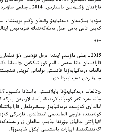
قازاقتان ۇكىمەتىن باسقاردى. 2014-جىلعى ساۋىردەن قورعانىس ءمينيسترى بولدى.
سۋديا يسلامحان ەسەنبايەۆ وقىعان ۇكىم بويىنشا، س
كەيىن تاعى بەس جىل مەملەكەتتىك قىزمەتپەن اينالى
***
2015-جىلى ماۋسىم ايىندا «ەل قۇلاعىن ەلۋ قىلعا
جىمقىردى دەپ ايىپتالدى.
جانە مەردىگەر كومپانيالارىنىڭ باسشىلارىمەن بىرگە
اقپاراتتى جالپاق جۇرتقا جايىپ سالعان ق ر مەملەك
اگەنتتىگىنىڭ اپپارات باسشىسى ايگۇل شايىموۆا.