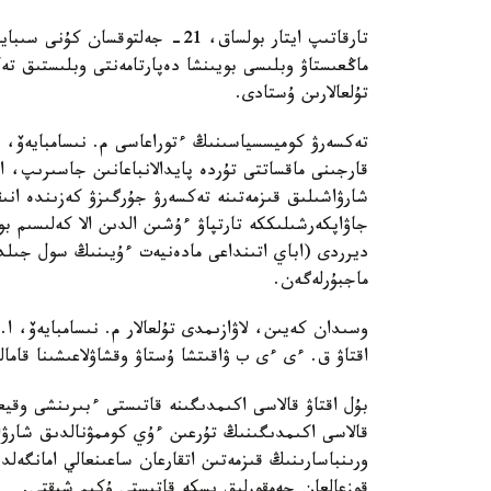
تارقاتىپ ايتار بولساق، 21- جەلت
ماڭعىستاۋ وبلىسى بويىنشا دەپارتامەنتى وبلىستىق تە
تۇلعالارىن ۇستادى.
تەكسەرۋ كوميسسياسىنىڭ ءتوراعاسى م. نىسامبايەۆ، 
شارۋاشىلىق قىزمەتىنە تەكسەرۋ جۇرگىزۋ كەزىندە انىقت
جاۋاپكەرشىلىككە تارتپاۋ ءۇشىن الدىن الا كەلىسىم بو
ماجبۇرلەگەن.
اقتاۋ ق. ءى ءى ب ۋاقىتشا ۇستاۋ وقشاۋلاعىشىنا قامال
بۇل اقتاۋ قالاسى اكىمدىگىنە قاتىستى ءبىرىنشى وقيع
قالاسى اكىمدىگىنىڭ تۇرعىن ءۇي كوممۋنالدىق شارۋا
قوزعالعان جەمقورلىق ىسكە قاتىستى ۇكىم شىقتى.