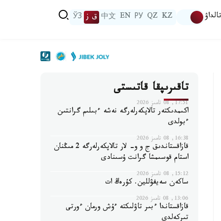
الداۋ
KZ
QZ
РУ
EN
中文
ق ز
ЎЗ
تاقىرىپقا قاتىستى
17:51, 08 تامىز 2026
اكىمدىكتەر تالاپكەرلەرگە نەشە ءبىلىم گرانتىن
ءبولدى
16:38, 08 تامىز 2026
قازاقستاندىق ج و و- لار تالاپكەرلەرگە 2 مىڭنان
استام قوسىمشا گرانت ۇسىنادى
15:12, 08 تامىز 2026
ساكەن سەيفۋللين. كۇرەڭ ات
13:06, 08 تامىز 2026
قازاقستاندا ءبىر تاۋلىكتە ءۇش ورمان ءورتى
تىركەلدى