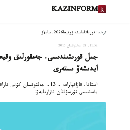
KAZINFORM
ترەند:
اقوردا
تاعايىنداۋ
وقيعا
2026-سايلاۋ
11:52, 28 جەلتوقسان 2015
جىل قورىتىندىسى. جەمقورلىق وقيعا
ابدىشەۆ ىستەرى
استانا. قازاقپارات - 13- جەلتوق
باسشىسى نۇرسۇلتان نازاربايەۆ: