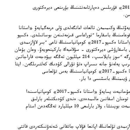
ەسكە سالا كەتەيىك، وعان دەيىن «استانا ەكسپو-2017» قۇرىلىس دەپارتامەنتىنىڭ بۇرىنعى ديرەكتورى
ىن.
يەۆتىڭ وكىمىمەن تالعات امانگەلدى ۇلى ەرمەگيايەۆ «استانا
لىك قوعامىنىڭ باسقارما ءتوراعاسى قىزمەتىنەن بوساتىلدى. ەكسپو
اينالاسىنداعى داۋ مۇنىمەن توقتامادى، كوپ ۇزاماي «استانا ەكسپو-2017» كومپانياسىنىڭ تاعى ءبىر لاۋازىمدى
ەرى ۇستالدى. ول «استانا ەكسپو-2017» اق باسقارۋشى ديرەكتورى - سۋلامبەك باركينحويەۆ. وعان بۇعان
دەيىن ۇستالعان كومپانيانىڭ باسشى تۇلعالارىمەن بىرگە ءسوز بايلاسىپ، 214 ميلليون تەڭگە بيۋدجەت قاراجاتىن
رىپ يەلەنۋ جانە ىسىراپ ەتۋ تۋرالى كۇدىك كەلتىرىلگەن. ايتا
كەتەرلىگى، اتالعان قىلمىستىق ءىس بويىنشا «استانا ەكسپو-2017» كومپانياسىنىڭ بەس تۇلعاسى
 ۇيىمنىڭ باسشىسى دا بار.
23- جەلتوقساندا باس پروكۋروردىڭ ورىنباسارى نۇرمۇحانبەت يسايەۆ «استانا ەكسپو-2017» كومپانياسىندا
قارجىنى جىمقىرۋعا بايلانىستى قىلمىستىق ءىس 500 تومنان اسقانىن مالىمدەدى. ەندى كۇدىكتىلەر بارلىق
قۇجاتتارمەن تانىسىپ جاتقان كورىنەدى. سوڭعى مالىمەت بويىنشا، ولار بارلىعى 10 ميلليارد تەڭگەدەن استام
ازىمدى تۇلعانىڭ اپانعا قۇلاپ جاتقانى شەنەۋنىكتەردى قاتتى