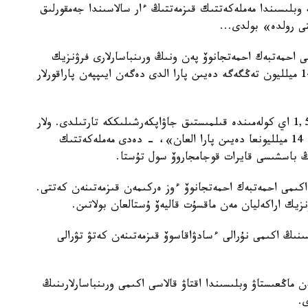
وبلىسىندا مەملەكەتتىك قىزمەتتىڭ ءار سالاسىندا جەمقورلىق
ى رولدە» بولدى...
مى احمەتبەك احمەتجانوۆ پەن ونىڭ ورىنباسارلارى فرۋنزيك
اراكەليان جانە ماقسۇت قاليەۆ 300 مىڭ تەڭگەدەن 14 ميلليون تەڭگەگە دەيىن پارا الدى دەگەن ايىپپەن پاراقورلار
«قوستاناي اكىمى مەن ونىڭ ورىنباسارلارى سوڭعى 1,5 اي كولەمىندە قىلمىستىق جاۋاپكەرشىلىككە تارتىلدى. ولار
ءوز قىزمەتىن اسىرا پايدالانىپ، 300 مىڭ تەڭگەدەن 14 ميلليونعا دەيىن پارا العان»، - دەدى مەملەكەتتىك
ڭ باسشىسى قايرات قوجامجاروۆ سول تۇستا.
نى قوستاناي اكىمى احمەتبەك احمەتجانوۆ ءوز ەركىمەن قىزمەتىنەن كەتتى.
نزيك اراكەليان مەن ماقسۇت قاليەۆ ۇستالعان بولاتىن.
اي وبلىسىنىڭ اكىمى نۇرالى ءسادۋاقاسوۆ قىزمەتىنەن كەتۋ تۋرالى
 ماڭعىستاۋ وبلىسىندا اقتاۋ قالاسى اكىمى ورىنباسارلارىنىڭ
ى.