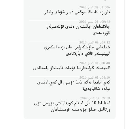
11:06, 08 تامىز 2026
فاريزانىڭ ەڭ سوڭعى ءبىر شۋماق ولەڭى
09:43, 08 تامىز 2026
جالاڭداعان جالىنمەن ەندى قۇلتەمىرلەر
كۇرەسەدى
09:12, 08 تامىز 2026
شىڭداعى جاۋىنگەرلەر: ەلىمىزدە اسكەري
الپينيستەر قالاي دايارلانادى
08:40, 08 تامىز 2026
اكىمدىك گرانتتارىنا قۇجات قابىلداۋ باستالدى
08:10, 08 تامىز 2026
كەي ادامعا نەگە ماسا ءۇيىر، ال كەي ادامدى
مۇلدە شاقپايدى؟
22:08, 07 تامىز 2026
استانادا 10 نان استام كوپقاباتتى تۇرعىن ءۇي
ورتالىق جىلۋ جۇيەسىنە قوسىلماعان