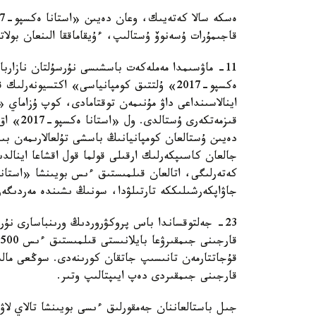
قاجىمۇرات ۇسەنوۆ ۇستالىپ، ءۇيقاماققا الىنعان بولات
11- ماۋسىمدا مەملەكەت باسشىسى نۇرسۇلتان نازاربا
ەكسپو-2017» ۇلتتىق كومپانياسى» اكتسيونەر
قىزمەتك
جالعان كاسىپكەرلىك ارقىلى قولما قول اقشاعا اينالدى
جاۋاپكەرشىلىككە تارتىلۋدا، سونىڭ ىشىندە مەردىگەر
قارجىنى جىمقىردى دەپ ايىپتالىپ وتىر.
جىل باستالعاننان جەمقورلىق ءىسى بويىنشا تالاي لاۋ