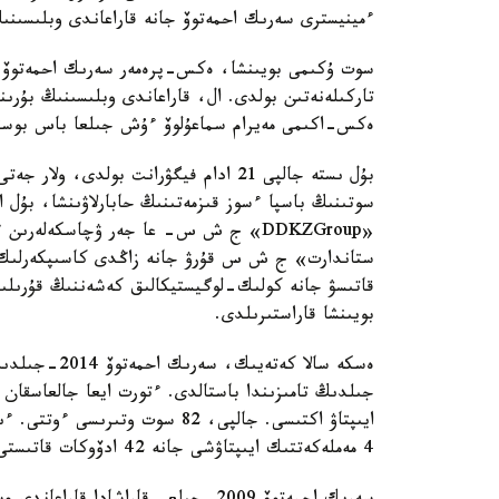
ءمينيسترى سەرىك احمەتوۆ جانە قاراعاندى وبلىسىنىڭ 
ەكس-اكىمى مەيرام سماعۇلوۆ ءۇش جىلعا باس بوستا
بۇل ىستە جالپى 21 ادام فيگۋرانت بولدى،
سوتىنىڭ باسپا ءسوز قىزمەتىنىڭ حابارلاۋىنشا، بۇل اي
«DDKZGroup» ج ش س- عا جەر ۋچاسكەلەرى
ستاندارت» ج ش س قۇرۋ جانە زاڭدى كاسىپكەرلىك
قاتىسۋ جانە كولىك-لوگيستيكالىق كەشەننىڭ قۇرىلىسى
بويىنشا قاراستىرىلدى.
4 مەملەكەتتىك ايىپتاۋشى جانە 42 ادۆوكات قاتىستى.