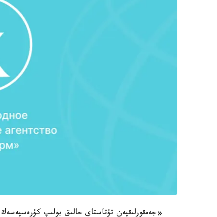
«جەمقورلىقپەن تۇتاستاي حالىق بولىپ كۇرەسپەسەك،