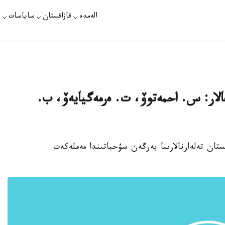
الەمدە
قازاقستان
ساياسات
ت
لار: س. احمەتوۆ، ت. ەرمەگيايەۆ، ب.
سان كۇنى قازاقستان تەلەارنالارىنا بەرگەن سۇحباتىندا مەملەكەت