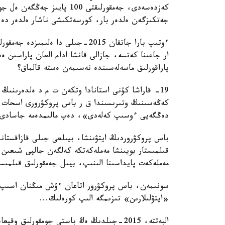
كەزدەسەدى، جەمقورلىقتى 100
جەتكىزگەن ەلدەر بار، كورسەتكىشى ناشار ەلدەر دە 
ءوتىپ بارا جاتقان 2015-جىلى دا ە
پاراقورلىق ماسەلەسىندە نەسىمەن ەستە قالماق؟
19- قاراشا كۇنى استانادا وتكەن ت م د ەلدەرىنىڭ
كەڭەسىنىڭ وتىرىسىندا ق ر باس پروكۋرورى اسحات دا
دەڭگەيى ءوسىپ كەلەدى»، دەپ مالىمدەمە جاسادى.
باس پروكۋروردىڭ ايتۋىنشا، بيىلعى جىلى قازاقستا
مەملەكەت پايداسىنا الىنىپ، بيىل جەمقورلىق قىلمىسقا بارعان 1 مىڭنان استام ا
سونىمەن، باس پروكۋرور اتاعان ءۇش مىڭنان اسىپ ج
«ايتۋلىلارىن» تىزىمگە الىپ كورەلىك...
البەتتە، 2015-جىلدىڭ ەڭ باستى جومقورل