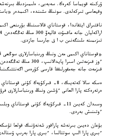
ۇركىتە قويماسا كەرەك. سەبەبى، ەلىمىزدىڭ بىرنەشە 
وقيعاسى تىركەلدى. سونىڭ ىشىندە، اكىمدەر «باست
ناقتىراق ايتقاندا، قوستاناي قالاسىنىڭ بۇرىنعى اكى
تىزىمىنە ىلىنگەنىن ب ا ق جارىسا جازدى.
قىزمەت جانە جەمقورلىققا قارسى كۇرەس اگەنتتىگىنى
ەسكە سالا كەتەيىك، 8- قىركۇيەك كۇ
ەرتەرەكتە پارا العانى ءۇشىن ونىڭ ورىنباسارلارى فرۋ
وسىدان كەيىن 11- قىركۇيەك كۇنى قوستان
ءوتىنىش بەردى.
بۇعان دەيىن بىرنەشە پاراقور شەنەۋنىك قولعا تۇسكەن
ءبىرى پارا الىپ سوتتالسا، ءبىرى پارا بەرىپ ۇستالد