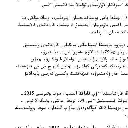
ءبىرقاتار لاۋازىمدى تۇلعالارىنا قاتىستى ءىس.
سوت ۇكىمى بويىنشا، ەكس-پرەمەر سەرىك احمەتوۆ 10 جىلعا باس بوستاندىعىنان ايىرىلىپ، ونىڭ مۇلكى دە
تاركىلەنەتىن بولدى. ال، قاراعاندى وبلىسىنىڭ بۇرىنعى اكىمى باۋىرجان ابدىشەۆ 5 جىلعا، قاراعاندى قالاسىنىڭ
ندىعىنان ايىرىلدى.
 ولار جەتى ەپيزود بويىنشا ايىپتالعانى بەلگىلى. قاراعاندى وبلىستىق
ىپتار «ماڭگىلىك الاۋ» مەموريالىن اباتتاندىرۋ،
ن ءبولۋ جانە ولاردى ۇلەستەس تۇلعالارعا وتكىزۋ، «ەۆرو
 قىزمەتكە كەدەرگى كەلتىرۋ، «ت ل ك» ج ش س قىزمەتىنە
نا جەر ۇلەستىرۋدە قىزمەتتىك وكىلىن تەرىس پايدالانۋ
ەسكە سالا كەتەيىك، سەرىك احمەتوۆ 2014-جىلدىڭ قاراشاسىندا ءۇي قاماققا الىنىپ، سوت وتىرىسى 2015-
جىلدىڭ تامىزىندا باستالدى. ءتورت ايعا جالعاسقان سوتتا قىلمىستىق ءىس 338 تومعا جەتتى، ونىڭ 9 تومى -
ايىپتاۋ اكتىسى. جالپى، 82 سوت وتىرىسى ءوتتى. ءىس بويىنشا 260 كۋاگەردەن جاۋاپ الىنعان. سوت پروتسەسىنە