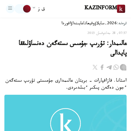
KAZINFORM
ق ز
ترەند:
2026-سايلاۋ
وقيعا
تاعايىنداۋ
اقوردا
07:57, 28 جەلتوقسان 2015
عالىمدار: تۇرىپ جۇمىس ىستەگەن دەنساۋلىققا
پايدالى
استانا. قازاقپارات - بريتان عالىمدارى جۇمىستى تۇرىپ ىستەگەن
ءجون دەگەن پىكىر ءبىلدىردى.