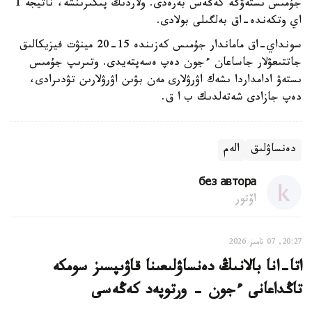
جۇمىس ىستەۋگە كەڭەس بەرەدى. ولاردىڭ پىكىرىنشە، ناتيجە 1
اي وتكەندە-اق بەلگىلى بولادى.
سونداي-اق ماماندار جۇمىس كەزىندە 15-20 مينۋت فيزيكالىق
جاتتىعۋلار جاساعان ءجون دەپ ەسەپتەيدى. وتىرىپ جۇمىس
ىستەۋ ادامداردا ىشەك اۋرۋلارى مەن بۋىن اۋرۋلارىن تۋدىرادى،
دەپ جازادى شەتەلدىك ب ا ق.
دەنساۋلىق
الەم
без автора
اۆتور
20:27, 07 تامىز 2026
اتا-انا بالانىڭ دەنساۋلىعىنا قاۋىپسىز سومكە
تاڭداعانى ءجون - ورتوپەد كەڭەسى