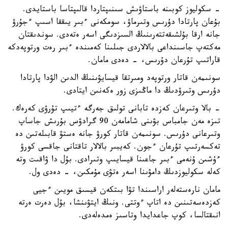
- سكوليوز كوبىنە باستاۋىش سىنىپتاردا قالىپتاسا باستايدى.
بۇعان پارتادا دۇرىس وتىرماۋ، سومكەنى ءبىر يىققا اسىپ ءجۇرۋ
جانە ارقا بۇلشىقەتتەرىنىڭ السىزدىگى اسەر ەتەدى. سوندىقتان
مەكتەپ جاسىنداعى بالالاردى جىلىنا كەمىندە ءبىر رەت ورتوپەدكە
قاراتىپ تۇرعان دۇرىس، - دەدى مامان.
سونىمەن قاتار ورتوپەد ومىرتقا قيسايۋىنىڭ الدىن الۋدا پارتادا
دۇرىس وتىرۋدىڭ دا ماڭىزى زور ەكەنىن ايتادى.
- بالا وتىرعان كەزدە تابانى تولىق جەرگە ءتيىپ تۇرۋى كەرەك.
تىزە مەن جامباس بۋىنى شامامەن 90 گرادۋس بۇرىش جاساپ
وتىرعانى دۇرىس. سونىمەن قاتار كورۋ جانە ەستۋ قابىلەتىن دە
تەكسەرتىپ تۇرعان ءجون. كەيبىر بالالار تاقتانى جاقسى كورۋ
ءۇشىن ۇنەمى ءبىر جاعىنا قيسايىپ وتىرادى. بۇل دا ۋاقىت وتە
كەلە سكوليوزدىڭ دامۋىنا اسەر ەتۋى مۇمكىن، - دەدى ول.
مامان نارەستەلەر اراسىندا تۋا بىتكەن قيسىق مويىن ءجيى
كەزدەسەتىنىن دە اتاپ ءوتتى. ونىڭ ايتۋىنشا، بۇل دەرت ەرتە
انىقتالسا، كوپ جاعدايدا وتاسىز ەمدەلەدى.