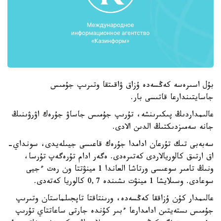
بۇل اسىرەسە كەڭسەدە ۇزاق ۋاقىتقا وتىرىپ جۇمىس
جاسايتىندارعا قاتىسى بار.
عالىمداردىڭ پىكىرىنشە، تۇرىپ جۇمىس جاساۋ جۇرەك اۋرۋىنىڭ
جانە سەمىزدىكتىڭ الدىن الادى.
سەبەبى تىك تۇرعان ادامدا جۇرەك قاعىسى جيىلەيدى، سونداي-
اق ارتىق كالوريالاردى كەتىرەدى. ەگەر ادام تۇرەگەپ تۇرسا،
ونىڭ تامىر سوعىسى ورتاشا العاندا 1 مينۋتتا ون رەت ءجيى
سوعادى. وسىلايشا 1 مينۋت ىشىندە 0,7 كالوريا كەتەدى.
عالىمدار كۇن ۇزاققا كەڭسەدە، ورىنتاقتا تاپجىلماستان وتىرىپ
جۇمىس ىستەيتىن ادامدارعا ءبىر كۇندە جارتى ساعاتتاي تۇرىپ