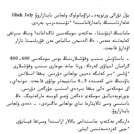
بۇل تۋرالى ورتوپەد-تراۆماتولوگ ولجاس باينازاروۆ Jibek Joly
تەلەارناسىنىڭ باعدارلاماسىندا ءتۇسىندىرىپ بەردى.
ماماننىڭ ايتۋىنشا، مەكتەپ سومكەسىن تاڭداعاندا ونىڭ سىرتقى
كەلبەتىنە ەمەس، ەڭ الدىمەن سالماعى مەن قۇرىلىمىنا نازار
اۋدارۋ قاجەت.
- باستاۋىش سىنىپ وقۋشىلارىنىڭ بوس سومكەسى 600-800
گرامنان اسپاۋى كەرەك. ورتا جانە جوعارى سىنىپ وقۋشىلارى
ءۇشىن ءبىر كەلىگە دەيىن بولعانى دۇرىس. يىققا اسىلاتىن
باۋىنىڭ ەنى كەمىندە 5-6 سانتيمەتر بولۋى قاجەت. سونداي-
اق سومكەنى ەكى يىققا بىردەي اسىنىپ جۇرگەن دۇرىس.
«ورتوپەديالىق سومكە» دەگەن ۇعىم كوبىنە ماركەتينگ. ەڭ
باستىسى وسى تالاپتارعا ساي بولعانى ماڭىزدى، - دەدى ولجاس
باينازاروۆ.
دارىگەر مەكتەپ جاسىنداعى بالالار اراسىندا ومىرتقا قيسايۋى
ءجيى كەزدەسەتىنىن ايتتى.