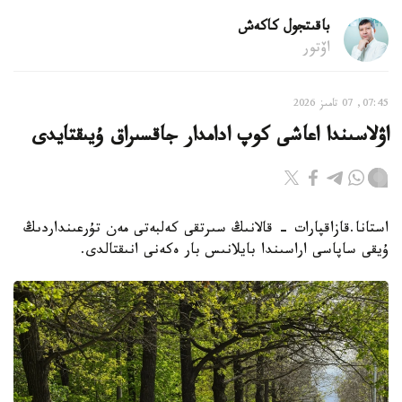
باقىتجول كاكەش
اۆتور
07:45, 07 تامىز 2026
اۋلاسىندا اعاشى كوپ ادامدار جاقسىراق ۇيىقتايدى
استانا.قازاقپارات - قالانىڭ سىرتقى كەلبەتى مەن تۇرعىنداردىڭ
ۇيقى ساپاسى اراسىندا بايلانىس بار ەكەنى انىقتالدى.