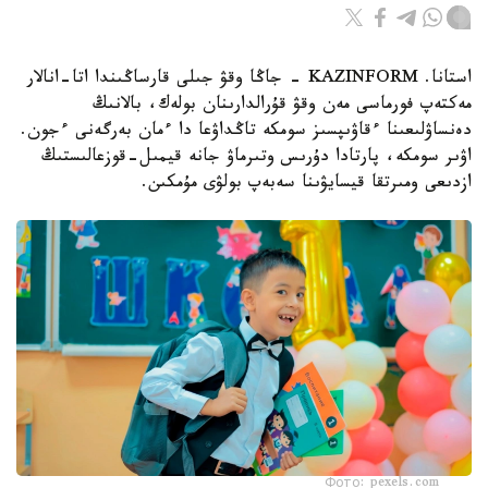
استانا. KAZINFORM - جاڭا وقۋ جىلى قارساڭىندا اتا-انالار
مەكتەپ فورماسى مەن وقۋ قۇرالدارىنان بولەك، بالانىڭ
دەنساۋلىعىنا ءقاۋىپسىز سومكە تاڭداۋعا دا ءمان بەرگەنى ءجون.
اۋىر سومكە، پارتادا دۇرىس وتىرماۋ جانە قيمىل-قوزعالىستىڭ
ازدىعى ومىرتقا قيسايۋىنا سەبەپ بولۋى مۇمكىن.
Фото: pexels.com