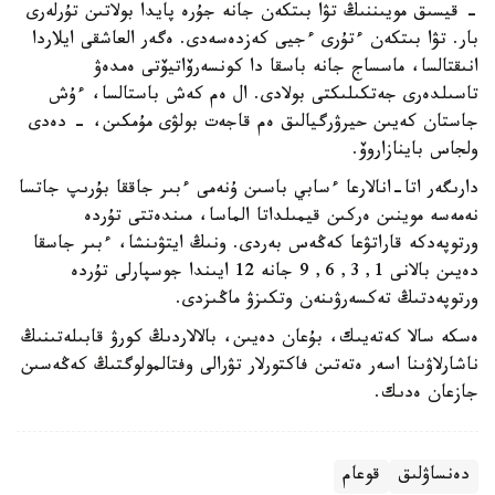
- قيسىق مويىننىڭ تۋا بىتكەن جانە جۇرە پايدا بولاتىن تۇرلەرى
بار. تۋا بىتكەن ءتۇرى ءجيى كەزدەسەدى. ەگەر العاشقى ايلاردا
انىقتالسا، ماسساج جانە باسقا دا كونسەرۆاتيۆتى ەمدەۋ
تاسىلدەرى جەتكىلىكتى بولادى. ال ەم كەش باستالسا، ءۇش
جاستان كەيىن حيرۋرگيالىق ەم قاجەت بولۋى مۇمكىن، - دەدى
ولجاس باينازاروۆ.
دارىگەر اتا-انالارعا ءسابي باسىن ۇنەمى ءبىر جاققا بۇرىپ جاتسا
نەمەسە موينىن ەركىن قيمىلداتا الماسا، مىندەتتى تۇردە
ورتوپەدكە قاراتۋعا كەڭەس بەردى. ونىڭ ايتۋىنشا، ءبىر جاسقا
دەيىن بالانى 1, 3, 6, 9 جانە 12 ايىندا جوسپارلى تۇردە
ورتوپەدتىڭ تەكسەرۋىنەن وتكىزۋ ماڭىزدى.
ەسكە سالا كەتەيىك، بۇعان دەيىن، بالالاردىڭ كورۋ قابىلەتىنىڭ
ناشارلاۋىنا اسەر ەتەتىن فاكتورلار تۋرالى وفتالمولوگتىڭ كەڭەسىن
جازعان ەدىك.
دەنساۋلىق
قوعام