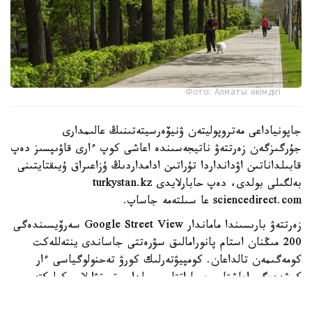
Фото: Алматы әкімдігі
جاپونياداعى مەتروپوليتەن ۋنيۆەرسيتەتىنىڭ عالىمدارى
جۇرگىزگەن زەرتتەۋ ناتيجەسىندە اعاشى كوپ ءارى قاۋىپسىز دەپ
قابىلداناتىن اۋدانداردا تۇراتىن ادامداردىڭ ۇزاعىراق ۇيىقتايتىنى
بەلگىلى بولدى، دەپ حابارلايدى turkystan.kz
sciencedirect.com عا سىلتەمە جاساپ.
زەرتتەۋ بارىسىندا ماماندار Google Street View سەرۆيسىندەگى
200 مىڭنان استام پانورامالىق سۋرەتتى جاساندى ينتەللەكت
كومەگىمەن تالداعان. كومپيۋتەرلىك كورۋ تەحنولوگياسى ءار
كوشەدەگى اعاشتار، عيماراتتار، جولدار، تروتۋارلار، كولىكتەر،
جاياۋ جۇرگىنشىلەر جانە باسقا دا قالالىق ينفراقۇرىلىم