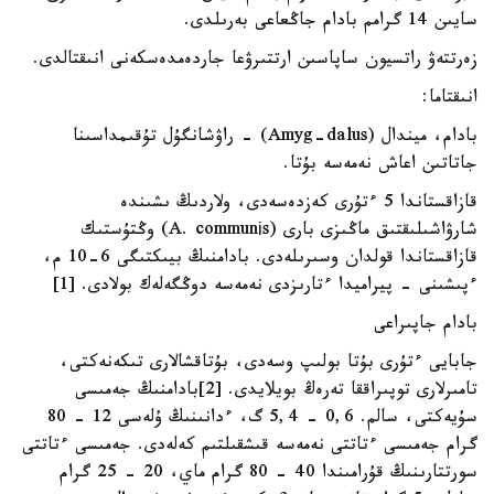
سايىن 14 گرامم بادام جاڭعاعى بەرىلدى.
زەرتتەۋ راتسيون ساپاسىن ارتتىرۋعا جاردەمدەسكەنى انىقتالدى.
انىقتاما:
بادام، ميندال (Amyg-dalus) - راۋشانگۇل تۇقىمداسىنا
جاتاتىن اعاش نەمەسە بۇتا.
قازاقستاندا 5 ءتۇرى كەزدەسەدى، ولاردىڭ ىشىندە
شارۋاشىلىقتىق ماڭىزى بارى (A. communіs) وڭتۇستىك
قازاقستاندا قولدان وسىرىلەدى. بادامنىڭ بيىكتىگى 6-10 م،
ءپىشىنى - پيراميدا ءتارىزدى نەمەسە دوڭگەلەك بولادى. [1]
بادام جاپىراعى
جابايى ءتۇرى بۇتا بولىپ وسەدى، بۇتاقشالارى تىكەنەكتى،
تامىرلارى توپىراققا تەرەڭ بويلايدى. [2]بادامنىڭ جەمىسى
سۇيەكتى، سالم. 0,6 - 5,4 گ، ءدانىنىڭ ۇلەسى 12 - 80
گرام جەمىسى ءتاتتى نەمەسە قىشقىلتىم كەلەدى. جەمىسى ءتاتتى
سورتتارىنىڭ قۇرامىندا 40 - 80 گرام ماي، 20 - 25 گرام