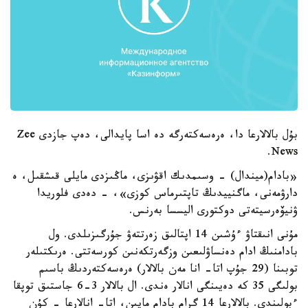
بۇل بالالارعا دا، ەرەسەكتەرگە دە اسا پايدالى، دەپ جازدى Zee
News.
«بادام(ميندال) - وسىمدىك اقۋىزى، ماڭىزدى مايلى قىشقىل، ە
دارۋمەنى، ماگنييدىڭ تاپتىرماس كوزى»، - دەدى فلوريدا
ۋنيۆەرسيتەتى دوكتورى اليسسا بەرنس.
مۇنى انىقتاۋ ءۇشىن 14 اپتالىق زەرتتەۋ جۇرگىزىلدى. ول
بادامنىڭ ادام دەنساۋلىعىن وزگەرتكەنىن كورسەتتى. ەرىكتىلەر
توبىنا (29 جۇپ اتا- انا مەن بالالار) ەرەسەكتەردىڭ باسىم
بولىگى 35 كە دەيىنگى انالار ەندى. ال بالالار 3-6 جاستىق توپقا
ءبولىندى. بالالارعا 14 گرام بادام مايىن، اتا- انالارعا - كۇن