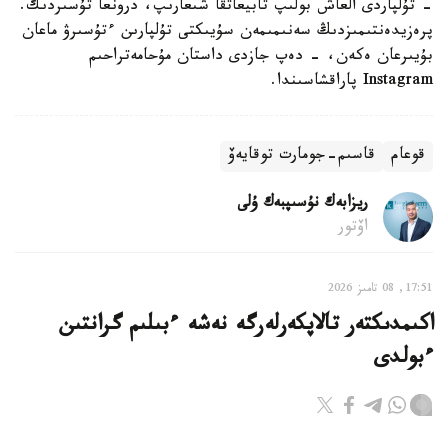
- تۇلپاردى العاش بولىپ تابيعاتقا شىعارىپ، درونعا تۇسىردىك.
پرەزيدەنتىمىزدىڭ سەنىمىمەن سۇيىكتى تۇلپارىن ءتۇسىرۋ ماعان
بۇيىرعان ەكەن، - دەپ جازدى داستان مۇحامەتراحىم
Instagram پاراقشاسىندا.
قوعام
قاسىم-جومارت توقايەۆ
ريزابەك نۇسىپبەك ۇلى
اۆتور
17:51, 08 تامىز 2026
اكىمدىكتەر تالاپكەرلەرگە نەشە ءبىلىم گرانتىن
ءبولدى