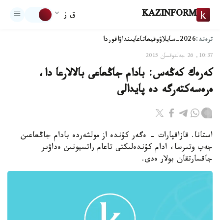
KAZINFORM
ق ز
ترەند:
2026-سايلاۋ
وقيعا
تاعايىنداۋ
اقوردا
10:37, 26 جەلتوقسان 2015
كەرەك كەڭەس: بادام جاڭعاعى بالالارعا دا،
ەرەسەكتەرگە دە پايدالى
استانا. قازاقپارات - ەگەر كۇندە از مولشەردە بادام جاڭعاعىن
جەپ وتىرسا، ادام كۇندەلىكتى تاعام راتسيونىن ەداۋىر
جاقسارتقان بولار ەدى.