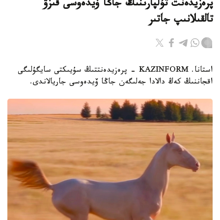
پرەزيدەنت تۇلپارىنىڭ جاڭا ۆيدەوسى قىزۋ
تالقىلانىپ جاتىر
استانا. KAZINFORM - پرەزيدەنتتىڭ سۇيىكتى سايگۇلىگى
اقجاننىڭ كەڭ دالادا جەلىگەن جاڭا ۆيدەوسى جاريالاندى.