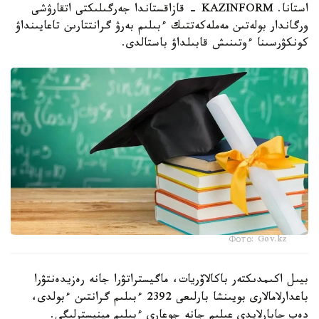
استانا. KAZINFORM - قازاقستاندا جەرگىلىكتى اتقارۋشى
ورگاندار بولەتىن مەملەكەتتىك ءبىلىم بەرۋ گرانتتارىن تاعايىنداۋ
كونكۋرسىنا ءوتىنىش قابىلداۋ باستالدى.
Фото: Gov.kz
بيىل اكىمدىكتەر باكالاۆريات، ماگيستراتۋرا جانە رەزيدەنتۋرا
باعدارلامالارى بويىنشا بارلىعى 2392 ءبىلىم گرانتىن ءبولدى،
دەپ حابارلايدى عىلىم جانە جوعارى ءبىلىم مينيسترلىگى.