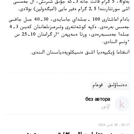
بەلوك، 5 گرام قانت جانە 3-كە جۋىق شىرىش، ال جەمىسى
اشى سورتتارىندا 2,5 گرام ەفير مايى (اميگدولين) بولادى.
بادام اعاشتارى 100 -جىلداي جاسايدى، 30-40 جىل جاقسى
جەمىس بەرەدى. ەكپە كوشەتتەرى وتىرعىزىلعاننان كەيىن 3-4
جىلدا جەمىسبەرەدى، ورتا ەسەپپەن ءار گرامنان 10-25 س
ءونىم الىنادى.
انىقتاما ۋيكيپەديا اشىق ەنسيكلوپەدياسىنان الىندى.
دەنساۋلىق
قوعام
без автора
اۆتور
20:17, 08 تامىز 2026