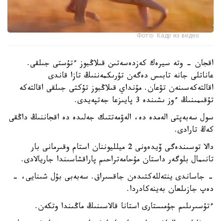
Фото: Кадр из видео
اقجان - وتە سيرەك كەزدەسەتىن قىلاڭبوز ءتۇستى جىلقى.
عاناتلى جانە تابىس دەگەن تۇرىكمەننىڭ تازا قاندى
اقالتەكەسىنەن تۋعان. مۇنداي قىلاڭبوز تۇكتى جىلقى اقالتەكە
تۇقىمىنىڭ ءوز ىشىندە 3 پايىزعا جەتپەيدى.
سول سەبەپتى الەمدە دە، الەۋمەتتىك جەلىدە دە اقجاننىڭ داڭقى
كەڭ تارادى.
دالا توسىندەگى ۆيدەونى 2 ميلليوننان استام وقىرمانى بار
تانىمال بلوگەر داستان مۇحامەتراحىم پاراقشاسىندا جاريالادى.
- جاساندى ينتەللەكتىدەن جاقسىراق. سەبەبى بۇل شىنايى، -
دەپ جازىلعان بەينەكادردا.
ءتۇسىرىلىم جۇمىستارى استانا قالاسىنىڭ ماڭىندا وتكەن.