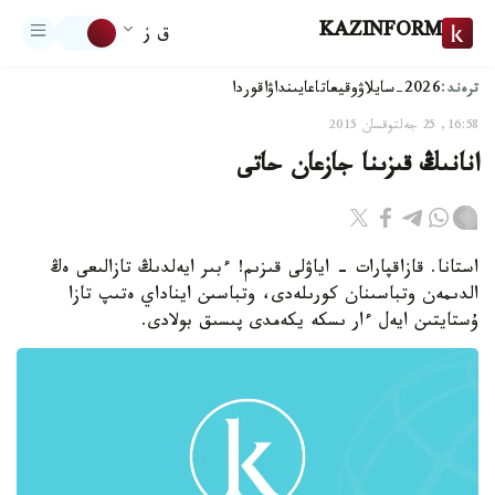
KAZINFORM
ق ز
ترەند:
2026-سايلاۋ
وقيعا
تاعايىنداۋ
اقوردا
16:58, 25 جەلتوقسان 2015
انانىڭ قىزىنا جازعان حاتى
استانا. قازاقپارات - اياۋلى قىزىم! ءبىر ايەلدىڭ تازالىعى ەڭ
الدىمەن وتباسىنان كورىلەدى، وتباسىن ايناداي ەتىپ تازا
ۇستايتىن ايەل ءار ىسكە يكەمدى پىسىق بولادى.