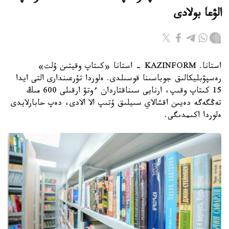
الۋعا بولادى
استانا. KAZINFORM - استانا «كىتاپ وقيتىن ۇلت»
رەسپۋبليكالىق جوباسىنا قوسىلدى. ەلوردا تۇرعىندارى التى ايدا
15 كىتاپ وقىپ، ارنايى سىناقتاردان ءوتۋ ارقىلى 600 مىڭ
تەڭگەگە دەيىن اقشالاي سىيلىق ۇتىپ الا الادى، دەپ حابارلايدى
ەلوردا اكىمدىگى.