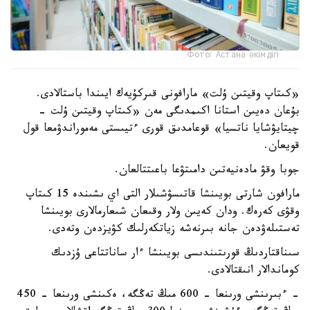
Фото: Астана әкімдігі
«كىتاپ وقيتىن ۇلت» مارافونى قىركۇيەك ايىندا باستالادى.
بۇعان دەيىن استانا اكىمدىگى مەن «كىتاپ وقيتىن ۇلت -
چيتايۋشايا ناتسيا» قوعامدىق قورى ءتيىستى مەموراندۋمعا قول
قويعان.
جوبا وقۋ مادەنيەتىن دامىتۋعا باعىتتالعان.
مارافون شارتى بويىنشا قاتىسۋشىلار التى اي ىشىندە 15 كىتاپ
وقۋى كەرەك. ودان كەيىن ولار وقىعان شىعارمالارى بويىنشا
تەستىلەۋدەن جانە بىرنەشە زياتكەرلىك كۋيزدەن وتەدى.
سىناقتاردىڭ قورىتىندىسى بويىنشا ءار ساناتتاعى ۇزدىك
كوماندالار انىقتالادى.
- ءبىرىنشى ورىنعا - 600 مىڭ تەڭگە، ەكىنشى ورىنعا - 450