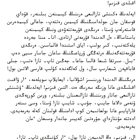
اقىلدى قىزىم!
ايەلدىڭ ەكىنشى تازالىعى ەرىنىڭ كيىمىنەن بىلىنەر، قۇداي
قوسقان جان جولداسىڭنىڭ كيىمىن رەتتەپ، جاعالى كيىمدەرىن
قاستەرلەپ ۇستا، ەرىڭدى قۇرمەتتەۋدى ونىڭ كيىمىنەن
باستاساڭ، ەل الدىندا قۇرمەتى ارتادى. انا- مىنا جەردە
يلەكتەنىپ، كىر بولىپ، اياق استىندا قالماسىن. ەرىڭدى
قۇرمەتتەگەنىڭ ەرتەڭگى ۇرپاعىڭنىڭ ساعان جاسار سىيى دەپ
ءبىل. سىرتقا شىعا قالسا جاعا- جەڭىن تاپ- تازا ەتىپ، جىلى
قاباقپەن شىعارىپ سال، ول كەلگەندە كۇلىپ قارسى الاتىن بول!
ەرىڭنىڭ الدىندا ورىنسىز اشۋلانبا، ايعايلاپ سويلەمە، ءار ۋاقىت
اقىلىڭدى عانا وزىڭە سەرىك ەت. التىن قىزىم! ايەلدىڭ ءۇشىنشى
تازالىعى جاتار ورىننىڭ تازالىعىنان بىلىنەر، ورىن كورپەڭدى
ۇنەمى دالاعا جايىپ، جۋىپ- شايىپ تازا ۇستا، وسى ىستەر
قاراپايىم عانا بولعانىمەن كوپ ادامنىڭ قولىنان كەلە بەرمەيدى.
ادەتتە مۇنتازداي جۇرەتىن كەيبىر جاندار وسىعان ءمان
بەرمەيدى.
ال، قىزىم، ەڭ الدىمەن تازا بول، ءار كۇنىڭدى تاپ- تازا،