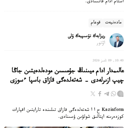
استام ادام قاتىسادى.
مادەنيەت
قوعام
ريزابەك نۇسىپبەك ۇلى
اۆتور
10:40, 09 تامىز 2026
عالىمدار ادام ميىنىڭ جۇمىسىن مودەلدەيتىن جاڭا
چيپ ازىرلەدى - شەتەلدەگى قازاق باسپا ءسوزى
Kazinform ح ا ا شەتەلدەگى قازاق تىلىندە تارايتىن اقپارات
كوزدەرىنە اپتالىق شولۋىن ۇسىنادى.