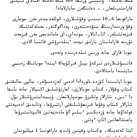
مىڭ تەڭگە، ءۇشىنشى ورىنعا 300 مىڭ تەڭگە اقشالاي سىيلىق
قاراستىرىلعان، - دەلىنگەن حابارلامادا.
مارافونعا 6-10 سىنىپ وقۋشىلارى، كوللەدجدەر مەن جوعارى
وقۋ ورىندارىنىڭ ستۋدەنتتەرى، پەداگوگتەر، مەملەكەتتىك
قىزمەتشىلەر، اتا-انالار، سونداي-اق ماماندىعى مەن قىزمەت
تۇرىنە قاراماستان بارلىق نيەت ءبىلدىرۋشى قاتىسا الادى.
جوبا قازاق جانە ورىس تىلدەرىندە وتەدى.
قاتىسۋشىلاردى تىركەۋ بيىل قىركۇيەك ايىندا جوبانىڭ رەسمي
سايتىندا باستالادى.
جوبا اياسىندا كۇزدە ەلوردادا ادەبي كەزدەسۋلەر، جالپى حالىقتىق
كىتاپ وقۋلار، كىتاپ جوبالارى، اعارتۋشىلىق اكسيالار جانە باسقا
دا ءىس- شارالار وتكىزۋ جوسپارلانعان. ۇيىمداستىرۋشىلار بۇل
شارالار كىتاپ وقۋعا قىزىعۋشىلىقتى ارتتىرۋعا، وتاندىق ادەبيەتتى
قولداۋعا جانە ۇزدىكسىز ءبىلىم الۋ مادەنيەتىن قالىپتاستىرۋعا
باعىتتالعانىن اتاپ ءوتتى.
ايتا كەتەيىك، «كىتاپ وقيتىن ۇلت» مارافونىنا 1 ميلليوننان