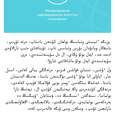
وزىڭە ءتيىستى وتباسىڭ بولعان كۇننەن باستاپ، ەرتە تۇرىپ،
باسقالار ويانۋدان بۇرىن وتباسىن تاپ- تۇيناقتاي ەتىپ تازالاۋدى
ادەت ەت، ايەل بولۋ وڭاي، ال ەل سۇيىنەتىندەي، ەرى
سۇيەتىندەي ايەل بولۋ ماشاقاتتى شارۋا.
ول ءۇشىن، تىنباي قۇلشىن قىزىم، ەرتەڭگى يبالى كەلىن، اسىل
جار، اياۋلى انا بولۋ ءۇشىن بۇگىننەن باستا، مەنىڭ الدىمنان
باستا. شەشەڭ بىلگەنىن ءومىر بويى قۇلاعىڭا قۇيىپ كەلەدى،
ەرتەڭگى كۇندەردى پاك نيەتىڭمەن كۇتىپ ال، نيەتىڭ تازا
بولماسا، ىستەگەن ءىسىڭنىڭ دە، ۇستاعان ءۇيىڭنىڭ دە
بەرەكەسى بولمايدى. ەركەلىگىڭدى، بالالىعىڭدى، اڭقاۋلىعىڭدى
بارلىعىن تۋىپ- وسكەن وسى ۇيگە قالدىرىپ كەت.