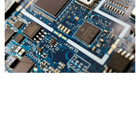
Фото: ТРТ
تاشكەنتتە وزبەكستان- قازاقستان بيزنەس- فورۋمى ءوتتى – ءو
ز ا
تاشكەنتتە قازاقستاننىڭ «اتامەكەن» ۇلتتىق كاسىپكەرلەر
پالاتاسى دەلەگاتسياسىنىڭ ساپارى اياسىندا وزبەكستان-
قازاقستان بيزنەس- فورۋمى ءوتتى. جيىنعا وزبەكستاننىڭ