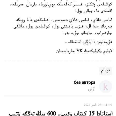
كوڭىلدى وتكىز، قىسىر كەڭەسكە بوي ۇرما، بارعان جەرىڭدە
اقىلدى دا، يبالى بول!
اناسى قالاي، اتاسى قالاي دەمەسىن، اقىلىڭدى عانا وزىڭە
سەرىك ەت! ال، قىزىم باقىتتى بول، كوڭىلدى بول، ماڭگى
جارقىراپ- جايناپ جۇرە بەر!
قۇرمەتپەن: اياۋلى اناشىڭ...
لايليم يگيليكتىڭ VK جازباسىنان
قوعام
без автора
اۆتور
11:40, 09 تامىز 2026
استانادا 15 كىتاپ وقىپ، 600 مىڭ تەڭگە ۇتىپ