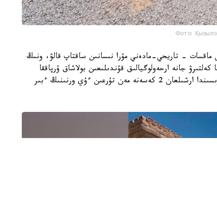
Фото: Қызыло
ى ماقسات - تاريحي-مادەني مۇرا نىسانىن ساقتاپ قالۋ، ونىڭ
 كەلتىرۋ جانە ارحەولوگيالىق قۇندىلىعىن بولاشاق ۇرپاققا
جەتكىزۋ. جوسپارعا سايكەس ارحەولوگيالىق قازبا بارىسىندا ارشىلعان 2 كەسەنە مەن تۇرعىن ءۇي ورنىنىڭ ءبىر