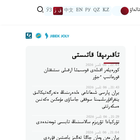
الداۋ
KZ
QZ
РУ
EN
中文
ق ز
ЎЗ
تاقىرىپقا قاتىستى
22:44, 06 تامىز 2026
كورەيلەر اقىلدى قوسىمشا ارقىلى ىستىقتان
قورعانىپ ءجۇر
21:43, 06 تامىز 2026
يران پارسى شىعاناعى ەلدەرىنىڭ ەنەرگەتيكالىق
ينفراقۇرىلىمىنا سوققى جاساۋى مۇمكىن ەكەنىن
ەسكەرتتى
21:29, 06 تامىز 2026
تۇركيادا تۋريزم سالاسىنىڭ تابىسى تومەندەدى
21:04, 06 تامىز 2026
يران مەن ومان جاڭا تەڭىز باعىتىن قۇردى