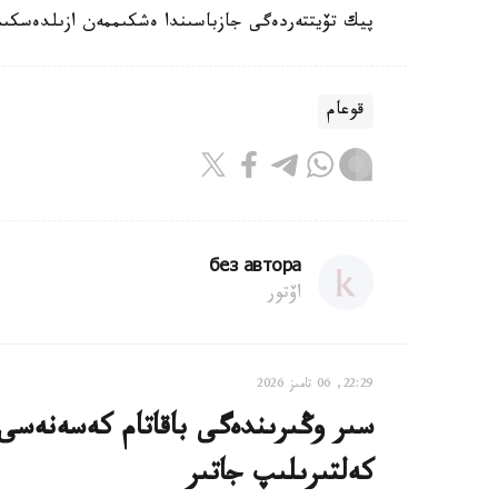
پيك تۆيتتەردەگى جازباسىندا ەشكىممەن ازىلدەسكىس
قوعام
без автора
اۆتور
22:29, 06 تامىز 2026
سىر وڭىرىندەگى باقاتام كەسەنەسى م
كەلتىرىلىپ جاتىر