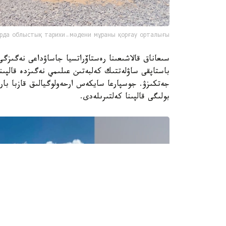
рда облыстық тарихи-мәдени мұраны қорғау орталығы
سىعاناق قالاشىعىنا رەستاۆراتسيا جاساۋداعى نەگىزگ
باستاپقى ساۋلەتتىك كەلبەتىن عىلىمي نەگىزدە قالپىنا
بولىگى قالپىنا كەلتىرىلەدى.