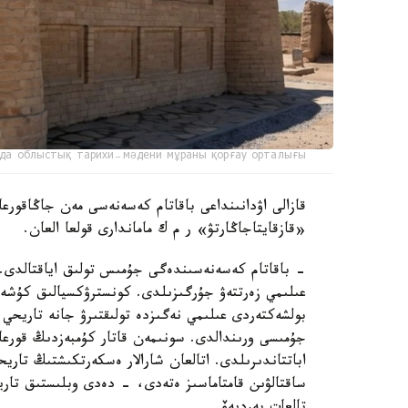
да облыстық тарихи-мәдени мұраны қорғау орталығы
قازالى اۋدانىنداعى باقاتام كەسەنەسى مەن جاڭاقورعان
«قازقايتاجاڭارتۋ» ر م ك ماماندارى قولعا العان.
- باقاتام كەسەنەسىندەگى جۇمىس تولىق اياقتالدى. ر
عىلىمي زەرتتەۋ جۇرگىزىلدى. كونسترۋكسيالىق كۇشەي
بولشەكتەردى عىلىمي نەگىزدە تولىقتىرۋ جانە تاريحي م
جۇمىسى ورىندالدى. سونىمەن قاتار كۇمبەزدىڭ قورعا
اباتتاندىرىلدى. اتالعان شارالار ەسكەرتكىشتىڭ تار
ساقتالۋىن قامتاماسىز ەتەدى، - دەدى وبلىستىق تاري