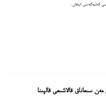
ى كەلمەگەنىن ايتقان.
ەن سىعاناق قالاشىعى قالپىنا