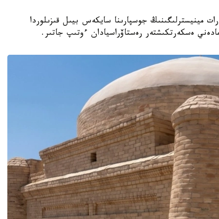
نيەت جانە اقپارات مينيسترلىگىنىڭ جوسپارىنا سايكەس بيىل قىزىلوردا
مادەني ەسكەرتكىشتەر رەستاۆراسيادان ءوتىپ جاتىر.