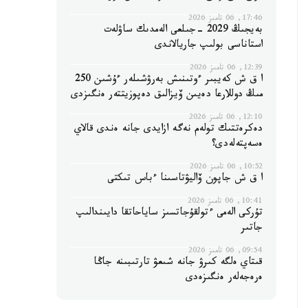
17:46, 06 تامىز 2026
بەيجىڭ 2029 -جىلعى الەمدىك ساۋلەت
استاناسى بولىپ جاريالاندى
12:39, 06 تامىز 2026
ا ق ش كەيبىر ءوتىنىش بەرۋشىلەر ءۇشىن 250
مىڭ دوللارعا دەيىن ۆيزالىق دەپوزيتتەر ەنگىزدى
12:10, 06 تامىز 2026
دەكرەتتىك تولەم نەگە ازايدى جانە ەندى قالاي
ەسەپتەلەدى؟
10:52, 06 تامىز 2026
ا ق ش جاپون ۆاليۋتاسىنا ءباس تىكتى
10:41, 06 تامىز 2026
تۇركى الەمى ءتولقۇجاتسىز ساياحاتقا دايىندالىپ
جاتىر
09:54, 06 تامىز 2026
قىتاي ەلگە كىرۋ جانە شىعۋ تارتىبىنە جاڭا
ەرەجەلەر ەنگىزەدى