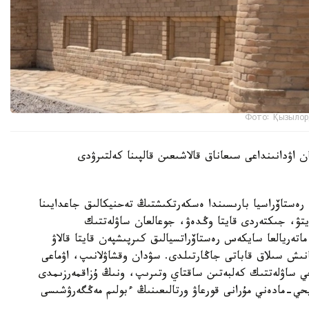
Фото: Қызылор
 اۋدانىنداعى سىعاناق قالاشىعىن قالپىنا كەلتىرۋدى
ەستاۆراسيا بارىسىندا ەسكەرتكىشتىڭ تەحنيكالىق جاعدايىنا
تۋ، جىكتەردى قايتا وڭدەۋ، جوعالعان ساۋلەتتىك
اتەريالعا سايكەس رەستاۆراتسيالىق كىرپىشپەن قايتا قالاۋ
نىش سىلاق قاباتى جاڭارتىلدى. سۋدان وقشاۋلانىپ، اۋماعى
يحي ساۋلەتتىك كەلبەتىن ساقتاي وتىرىپ، ونىڭ ۇزاقمەرزىمدى
حي-مادەني مۇرانى قورعاۋ ورتالىعىنىڭ ءبولىم مەڭگەرۋشىسى