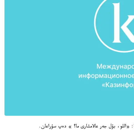
 «اللو، بۇل جەر عالامشارى ما؟ » دەپ سۇراعان.