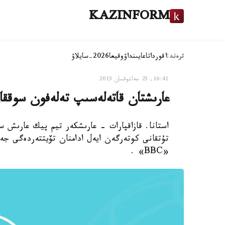
KAZINFORM
ترەند:
اقوردا
تاعايىنداۋ
وقيعا
2026-سايلاۋ
16:41, 25 جەلتوقسان 2015
عارىشتان قاتەلەسىپ تەلەفون سوقق
استانا. قازاقپارات - عارىشكەر تيم پيك عارىش س
تۇتقانى كوتەرگەن ايەل ادامنان تۆيتتەردەگى جە
«BBC» .