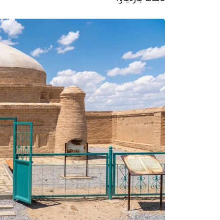
تالعات بەرديەۆ.