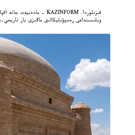
قىزىلوردا. KAZINFORM - مادە
وبلىسىنداعى رەسپۋبليكالىق ماڭىزى بار تاريحي-