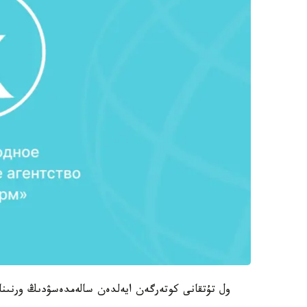
ول تۇتقانى كوتەرگەن ايەلدەن سالەمدەسۋدىڭ ورنىنا: