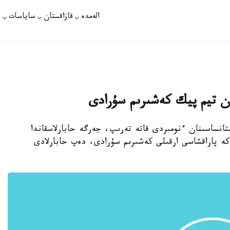
الەمدە
قازاقستان
ساياسات
ت
ان تيم پيك كەشىرىم سۇرادى
تانساسىنان ءنومىردى قاتە تەرىپ، جەرگە حابارلاسقاندا
كە پاراقشاسى ارقىلى كەشىرىم سۇرادى، دەپ حابارلادى