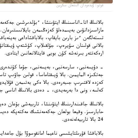
فوتو: ۆيدەودان الىنعان سكرين
بالانىڭ اتا-اناسىنىڭ ايتۋىنشا، ءبۇلدىرشىن جەكەمە
مازاسىزدانۋىن بەيىمدەلۋ كەزەڭىمەن بايلانىستىرعان. 
تىستەلگەن ءىز بارىن بايقاپ، بالاباقشاداعى بەينەباقى
بالانى قولىنان سۇيرەپ، جۇلقىلاپ، كۇشتەپ ۇيىقتاتۋ
ارەكەتتەر بىرنەشە كۇن بويى قايتالانعانىن ايتادى.
- دۇيسەنبى، سارسەنبى، بەيسەنبى، جۇما كۇندەرى ء
جەتكىزە المايمىن. بالا ۇيىقتاماسا، قولىن جاۋىپ ت
كەزدە لاقتىرىپ جىبەرەدى. بالا ەكى بەتىمەن قۇلايد
كەلسە، ونى دا بەرمەيدى، - دەدى بالانىڭ اناسى جا
بالانىڭ جاقىندارىنىڭ ايتۋىنشا، تاربيەشى بۇعان دە
حابارسىز. وقيعا بولعان جەكەمەنشىك مەكتەپكە دەيىن
24 بالا تاربيەلەنەدى.
بالاباقشا قۇرىلتايشىسى ناعيما امانقوسوۆا بۇل جاعد