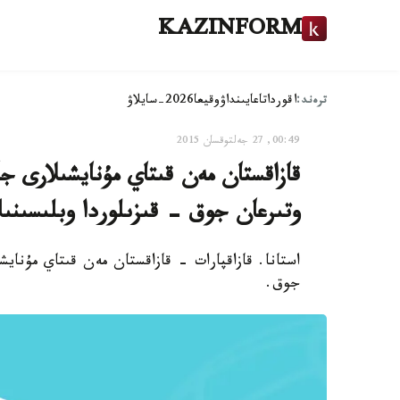
KAZINFORM
ترەند:
اقوردا
تاعايىنداۋ
وقيعا
2026-سايلاۋ
00:49, 27 جەلتوقسان 2015
قازاقستان مەن قىتاي مۇنايشىلارى ج
وتىرعان جوق - قىزىلوردا وبلىسىنى
استانا. قازاقپارات - قازاقستان مەن قىتاي مۇناي
جوق.