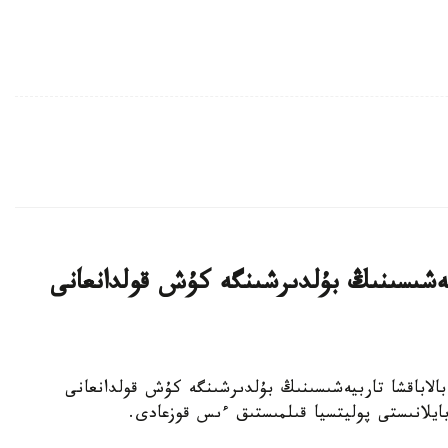
بيەشىسىنىڭ بۇلدىرشىنگە كۇش قولدانعانى
جەكەمەنشىك بالاباقشا تاربيەشىسىنىڭ بۇلدىرشىنگە كۇش قولدانعانى
 بايلانىستى پوليتسيا قىلمىستىق ءىس قوزعادى.