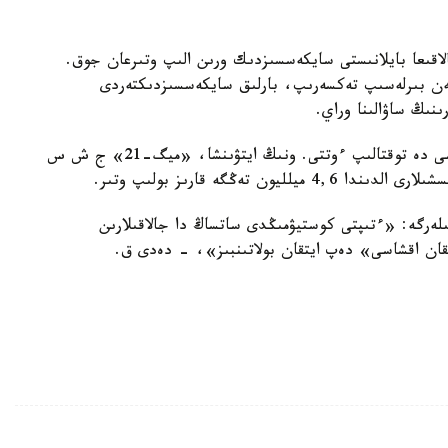
الاقىعا بايلانىستى سايكەسسىزدىك ورىن الىپ وتىرعان جوق.
امەن بىرلەسىپ تەكسەرىپ، بارلىق سايكەسسىزدىكتەردى
ىڭ ساۋالىنا وراي.
سونىمەن قاتار وبلىس اكىمى جالاقى تولەمەۋ ماسەلەسى دە توقتالىپ ءوتتى. ونىڭ ايتۋىنشا، «ميگ-21» ج ش س
 تەڭگە قارىز بولىپ وتىر.
لەرگە: «ءتىپتى كوستيۋمىڭدى ساتساڭ دا جالاقىلارىن
پقان اقشاسى» دەپ ايتقان بولاتىنبىز»، - دەدى ق.