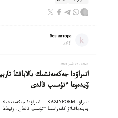
без автора
اۆتور
12:24, 07 تامىز 2026
اتىراۋدا جەكەمەنشىك بالاباقشا تار
ۆيدەوعا ءتۇسىپ قالدى
اتىراۋ. KAZINFORM - اتىراۋدا 
بەينەباقىلاۋ كامەراسىنا ءتۇسىپ قالعان. وقيعاعا