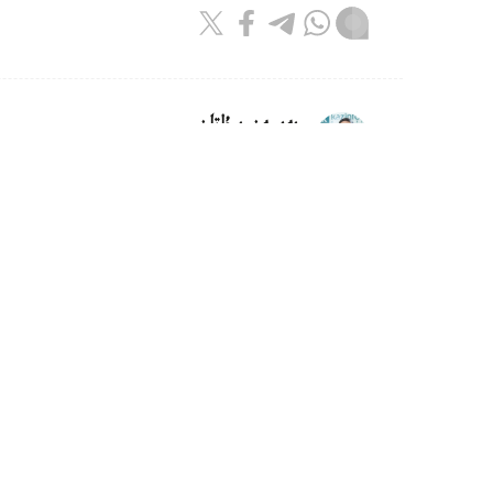
بەيسەن سۇلتان
اۆتور
10:08, 07 تامىز 2026
وسكەمەندە داۋىلدان جيىرماعا جۋىق
وسكەمەن. KAZINFORM - وسكەم
اۆتوكولىكتەردىڭ يەلەرىنەن ىشكى ىستەر ورگاندار