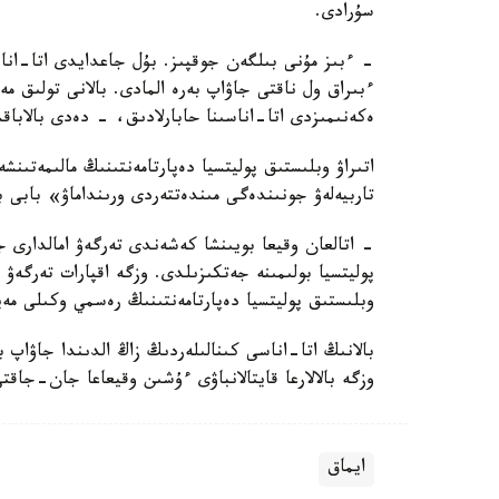
سۇرادى.
- ءبىز مۇنى بىلگەن جوقپىز. بۇل جاعدايدى اتا-انا
ءبىراق ول ناقتى جاۋاپ بەرە المادى. بالانى تولىق 
ەكەنىمىزدى اتا-اناسىنا حابارلادىق، - دەدى بالاباق
اتىراۋ وبلىستىق پوليتسيا دەپارتامەنتىنىڭ مالىمەتىنش
تاربيەلەۋ جونىندەگى مىندەتتەردى ورىنداماۋ» بابى 
- اتالعان وقيعا بويىنشا كەشەندى تەرگەۋ امالدارى جۇ
پوليتسيا بولىمىنە جەتكىزىلدى. وزگە اقپارات تەرگە
وبلىستىق پوليتسيا دەپارتامەنتىنىڭ رەسمي وكىلى مەي
بالانىڭ اتا-اناسى كىنالىلەردىڭ زاڭ الدىندا جاۋاپ 
وزگە بالالارعا قايتالانباۋى ءۇشىن وقيعاعا جان-جاقت
ايماق