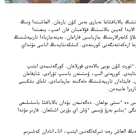
نشىك بالاباقشاعا نەبارى بەس كۇن بارعان. العاشىندا ونىڭ
الايدا كەيىن بالاسىنىڭ قۇلاعىنان قان اعىپ، يىعىندا
لاۋ كامەرالارىنىڭ جازباسىن قاراعان. بەينەجازبادا تاربيەشىنىڭ
عا ارەكەتتەنگەنى كورىنەدى. كىشكەنتايدىڭ اناسى مۇنداي
تورت كۇن بويى بالامدى قورلاعان. كورگەنىمدى ايتىپ
استايدى. كورپەنى الىپ، ۇستىنەن باسىپ تۇرادى. شايقاعان
ى. قايتادان تاربيەشىنىڭ ەتەگىنە جارماسادى. تاماق ىشكىسى
زيرا عابيدەن.
يىن دە ءىستى بولعان. دەگەنمەن بۇدان بالاباقشا باسشىلىعى
گى ءبىلىم بەرۋ ۇيىمى ءۇش اي بۇرىن اشىلعان. قازىر مۇندا
ايدىڭ العاش رەت تىركەلگەنىن ايتىپ، اتا-انادان كەشىرىم