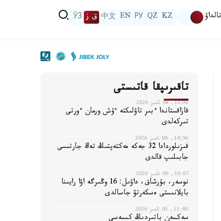
الداۋ
KZ
QZ
РУ
EN
中文
ق ز
ЎЗ
تاقىرىپقا قاتىستى
13:06, 08 تامىز 2026
قازاقستاندا ءبىر تاۋلىكتە ءۇش ورمان ءورتى
تىركەلدى
14:56, 06 تامىز 2026
قىزىلوردادا 32 جەكە مەكتەپتىڭ تەڭ جارتىسى
جابىلىپ قالدى
10:07, 06 تامىز 2026
نوسەر، بۇرشاق، داۋىل: 16 وڭىرگە اۋا رايىنا
بايلانىستى ەسكەرتۋ جاسالدى
11:40, 05 تامىز 2026
سەكسەن باتىردىڭ كىسەسى