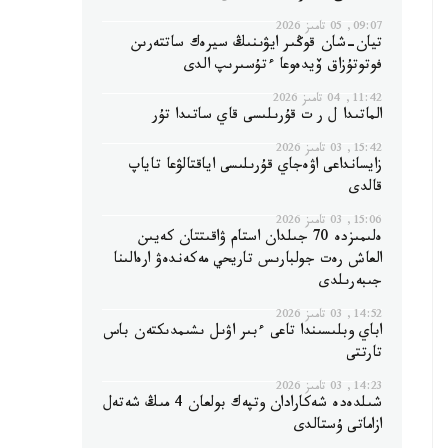
09:07, 05 تامىز 2026
تيان-شان قوڭىر ايۋىنىڭ سيرەك ساتتەرىن
فوتوتۇزاق ۆيدەوعا ءتۇسىرىپ الدى
11:42, 04 تامىز 2026
الماتىدا ل ر ت قۇرىلىسى قاي ساتىدا تۇر
15:42, 03 تامىز 2026
زايسانداعى اۋەجاي قۇرىلىسى اياقتالۋعا تاياپ
قالدى
15:06, 03 تامىز 2026
ەلىمىزدە 70 جىلدان استام ۋاقىتتان كەيىن
العاش رەت جولبارىس تاريحي مەكەندەۋ ارەالىنا
جىبەرىلدى
14:52, 03 تامىز 2026
اباي وبلىسىندا تاعى ءبىر اۋىل ىشىمدىكتەن باس
تارتتى
14:23, 03 تامىز 2026
شىلدەدە شەكارادان وتپەك بولعان 4 مىڭ شەتەل
ازاماتى ۇستالدى