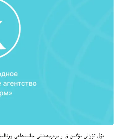
بۇل تۋرالى بۇگىن ق ر پرەزيدەنتى جانىنداعى ورتالىق