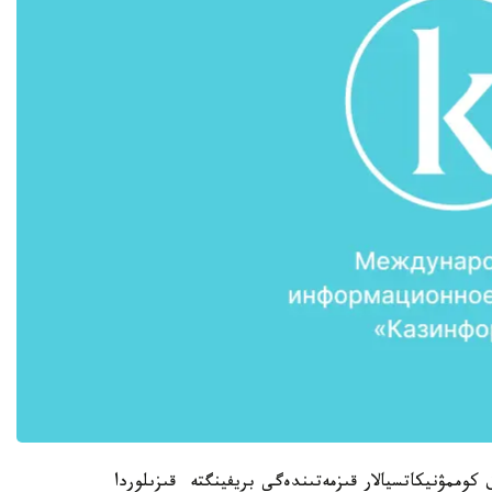
 كوممۋنيكاتسيالار قىزمەتىندەگى بريفينگتە قىزىلوردا