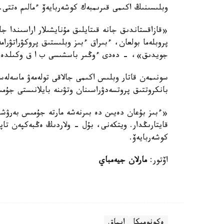
وبلىسىنىڭ اكىمى قىرىمبەك كوشەربايەۆ ءمالىم ەتتى.
«قازاقستاندىق جانە قىتايلىق مۇنايشىلار اراسىندا ج
پروبلەما بولعان، ءبىراق ءبىز وبلىستىق پروكۋراتۋر
جويدىق»، - دەدى ءوڭىر باسشىسى ب ا ق وكىلدەرىن
بانكروتتىق پروتسەدۋراسىنان وتۋىنە بايلانىستى جۇمىسشىلارى الدىندا 4,6 ميلليون
«ءبىز بۇعان دەيىن دە بىرنەشە مارتە جۇمىس بەرۋشى
قايتارىڭدار. ويتكەنى، بۇل - ولاردىڭ ەڭبەكپەن تا
كوشەربايەۆ.
اۆتور:
مارلان جيەمباي
ەكونوميكا
ايماق