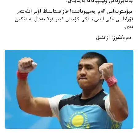
جانەيروداعى وليمپياداعا بارمايدى.
حيۋستونداعى الەم چەمپيوناتىندا قازاقستاننىڭ اۋىر اتلەتتەر
قۇراماسى ەكى التىن، ەكى كۇمىس ءبىر قولا مەدال يەلەنگەن
ەدى.
دەرەككوز: ازاتتىق