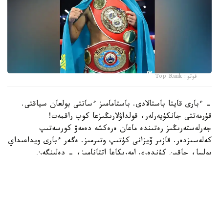
فوتو: Top Rank
- ءبارى قايتا باستالادى. باستامامىز ءساتتى بولعان سياقتى.
قۇرمەتتى جانكۇيەرلەر، قولداۋلارىڭىزعا كوپ راقمەت!
جەرلەستەرىڭىز رەتىندە ماعان ەرەكشە دەمەۋ كورسەتىپ
كەلەسىزدەر. قازىر ۆيزانى كۇتىپ وتىرمىز. ەگەر ءبارى ويداعىداي
بولسا، جاقىن كۇندەرى امەريكاعا اتتانامىز، - دەلىنگەن
حابارلامادا.
بۇعان دەيىن جانىبەك ءالىمحان ۇلى جاڭا سالماق دارەجەسىندە
WBO رەيتينگىندە جەكپە-جەكسىز-اق ەكىنشى ورىنعا
كوتەرىلگەنى حابارلانعان بولاتىن.