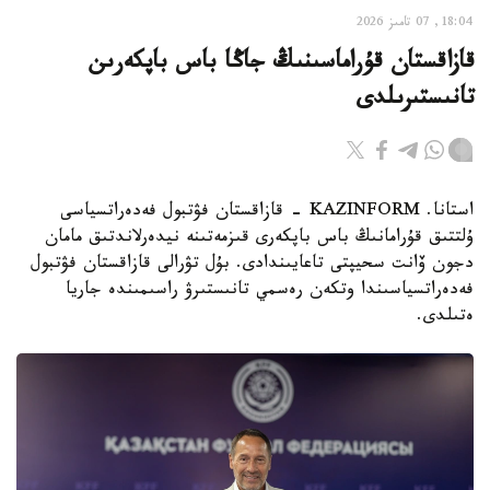
18:04, 07 تامىز 2026
قازاقستان قۇراماسىنىڭ جاڭا باس باپكەرىن
تانىستىرىلدى
استانا. KAZINFORM - قازاقستان فۋتبول فەدەراتسياسى
ۇلتتىق قۇرامانىڭ باس باپكەرى قىزمەتىنە نيدەرلاندتىق مامان
دجون ۆانت سحيپتى تاعايىندادى. بۇل تۋرالى قازاقستان فۋتبول
فەدەراتسياسىندا وتكەن رەسمي تانىستىرۋ راسىمىندە جاريا
ەتىلدى.