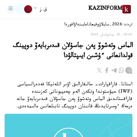
KAZINFORM
ق ز
ترەند:
2026-سايلاۋ
وقيعا
تاعايىنداۋ
اقوردا
10:01, 25 جەلتوقسان 2015
الماس وتەشوۆ پەن جاسۇلان قىدىربايەۆ دوپينگ
قولدانعانى ءۇشىن ايىپتالۋدا
استانا. قازاقپارات- حالىقارالىق اۋىر اتلەتيكا فەدەراتسياسى
(IWF) حيۋستوندا وتكەن الەم چەمپيوناتى كەزىندە
قازاقستاندىق الماس وتەشوۆ پەن جاسۇلان قىدىربايەۆ جانە
ەرمەك ءومىرتايدىڭ قانىنان دوپينگ تابىلعانىن مالىمدەدى.