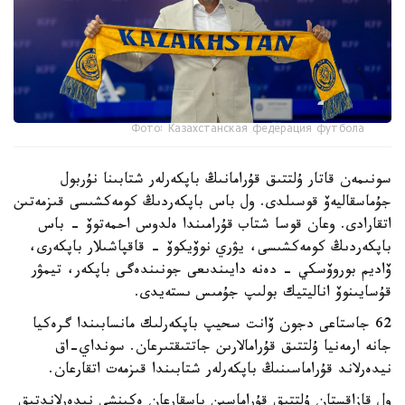
Фото: Казахстанская федерация футбола
سونىمەن قاتار ۇلتتىق قۇرامانىڭ باپكەرلەر شتابىنا نۇربول
جۇماسقاليەۆ قوسىلدى. ول باس باپكەردىڭ كومەكشىسى قىزمەتىن
اتقارادى. وعان قوسا شتاب قۇرامىندا ەلدوس احمەتوۆ - باس
باپكەردىڭ كومەكشىسى، يۋري نوۆيكوۆ - قاقپاشىلار باپكەرى،
ۆاديم بوروۆسكي - دەنە دايىندىعى جونىندەگى باپكەر، تيمۋر
قۇسايىنوۆ اناليتيك بولىپ جۇمىس ىستەيدى.
62 جاستاعى دجون ۆانت سحيپ باپكەرلىك مانسابىندا گرەكيا
جانە ارمەنيا ۇلتتىق قۇرامالارىن جاتتىقتىرعان. سونداي-اق
نيدەرلاند قۇراماسىنىڭ باپكەرلەر شتابىندا قىزمەت اتقارعان.
ول قازاقستان ۇلتتىق قۇراماسىن باسقارعان ەكىنشى نيدەرلاندتىق