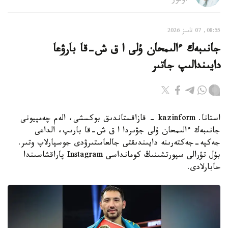
اۆتور
08:55, 07 تامىز 2026
جانىبەك ءالىمحان ۇلى ا ق ش-قا بارۋعا
دايىندالىپ جاتىر
استانا. kazinform - قازاقستاندىق بوكسشى، الەم چەمپيونى
جانىبەك ءالىمحان ۇلى جۋىردا ا ق ش-قا بارىپ، الداعى
جەكپە-جەكتەرىنە دايىندىقتى جالعاستىرۋدى جوسپارلاپ وتىر.
بۇل تۋرالى سپورتشىنىڭ كومانداسى Instagram پاراقشاسىندا
حابارلادى.