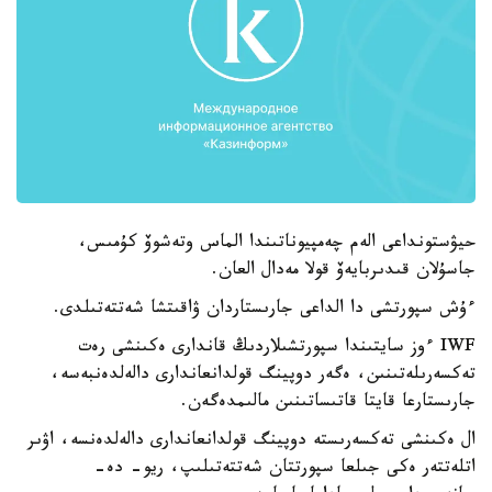
حيۋستونداعى الەم چەمپيوناتىندا الماس وتەشوۆ كۇمىس،
جاسۇلان قىدىربايەۆ قولا مەدال العان.
ءۇش سپورتشى دا الداعى جارىستاردان ۋاقىتشا شەتتەتىلدى.
IWF ءوز سايتىندا سپورتشىلاردىڭ قاندارى ەكىنشى رەت
تەكسەرىلەتىنىن، ەگەر دوپينگ قولدانعاندارى دالەلدەنبەسە،
جارىستارعا قايتا قاتىساتىنىن مالىمدەگەن.
ال ەكىنشى تەكسەرىستە دوپينگ قولدانعاندارى دالەلدەنسە، اۋىر
اتلەتتەر ەكى جىلعا سپورتتان شەتتەتىلىپ، ريو- دە-