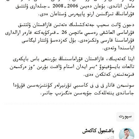
مامان اتاندى. بۇعان دەيىن 2006-2008 -جىلدارى ۇلتتىق
قۇرامانىڭ تىزگىنىن ارنو پايپەرس ۇستاعان ەدى.
دجون ۆانت سحيپ جەتەكشىلىك ەتەتىن قازاقستان ۇلتتىق
قۇراماسى العاشقى رەسمي ماتچىن 26 -قىركۇيەكتە فارەر ارالدارى
قۇراماسىنا قارسى وتكىزەدى. بۇل كەزدەسۋ ۇلتتار ليگاسى
اياسىندا وتەدى.
ايتا كەتەيىك، قازاقستان قۇراماسىنىڭ بۇرىنعى باس باپكەرى
تالعات بايسۋفينوۆ ءبىر ايدان استام ۋاقىت بۇرىن ءوز ەركىمەن
قىزمەتىنەن كەتكەن ەدى.
سونىمەن قاتار ق ف ف كاسىبي تۋرنيرلەر كۇنتىزبەسىن قۇرۋدا
جاساندى ينتەللەكت جۇيەسىن ەنگىزىپ جاتىر.
سپورت
باقىتجول كاكەش