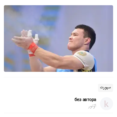
سپورت
без автора
اۆتور