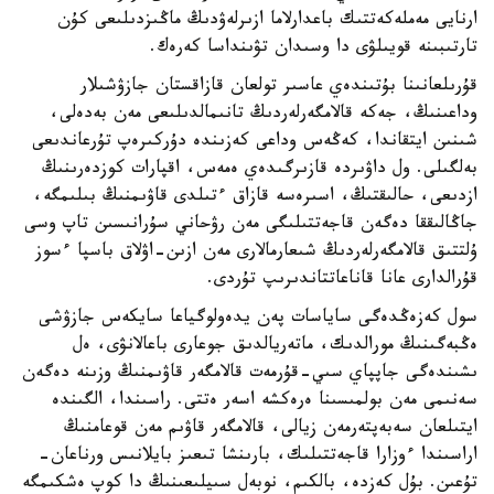
ارنايى مەملەكەتتىك باعدارلاما ازىرلەۋدىڭ ماڭىزدىلىعى كۇن
تارتىبىنە قويىلۋى دا وسىدان تۋىنداسا كەرەك.
قۇرىلعانىنا بۇتىندەي عاسىر تولعان قازاقستان جازۋشىلار
وداعىنىڭ، جەكە قالامگەرلەردىڭ تانىمالدىلىعى مەن بەدەلى،
شىنىن ايتقاندا، كەڭەس وداعى كەزىندە دۇركىرەپ تۇرعاندىعى
بەلگىلى. ول داۋىردە قازىرگىدەي ەمەس، اقپارات كوزدەرىنىڭ
ازدىعى، حالىقتىڭ، اسىرەسە قازاق ءتىلدى قاۋىمنىڭ بىلىمگە،
جاڭالىققا دەگەن قاجەتتىلىگى مەن رۋحاني سۇرانىسىن تاپ وسى
ۇلتتىق قالامگەرلەردىڭ شىعارمالارى مەن ازىن-اۋلاق باسپا ءسوز
قۇرالدارى عانا قاناعاتتاندىرىپ تۇردى.
سول كەزەڭدەگى ساياسات پەن يدەولوگياعا سايكەس جازۋشى
ەڭبەگىنىڭ مورالدىك، ماتەريالدىق جوعارى باعالانۋى، ەل
ىشىندەگى جاپپاي سىي-قۇرمەت قالامگەر قاۋىمنىڭ وزىنە دەگەن
سەنىمى مەن بولمىسىنا ەرەكشە اسەر ەتتى. راسىندا، الگىندە
ايتىلعان سەبەپتەرمەن زيالى، قالامگەر قاۋىم مەن قوعامنىڭ
اراسىندا ءوزارا قاجەتتىلىك، بارىنشا تىعىز بايلانىس ورناعان-
تۇعىن. بۇل كەزدە، بالكىم، نوبەل سىيلىعىنىڭ دا كوپ ەشكىمگە