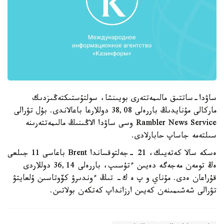
ساۋدا-ساتتىق مالىمەتتەرى بويىنشا، سولتۇستىكتەڭىزدىك
ماركالى مۇنايدىڭ باررەلى 38,08 دوللارعا باعالاندى. بۇل تۋرالى
Rambler News Service وسى ساۋدا الاڭىنىڭ مالىمەتتەرىنە
سىلتەمە جاساپ حابارلادى.
ەسكە سالا كەتەيىك، 21 -جەلتوقساندا Brent باعاسى 11 جىلعى
ەڭ تومەن مەجەگە دەيىن ءتۇسىپ، باررەلى 36,14 دوللاردى
قۇراعان ەدى. مۇناي و پ ە ك- تىڭ ءوندىرۋ كۆوتاسىن ۇلعايتۋ
تۋرالى شەشىمىنەن كەيىن ارزانداپ كەتكەن بولاتىن.