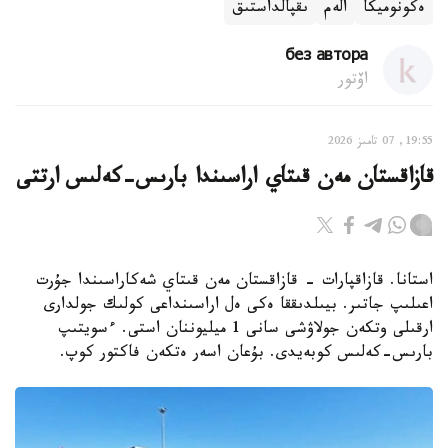
ەكونوميكا
الەم
ىقپالداستىق
без автора
اۆتور
19:55, 07 تامىز 2026
قازاقستان مەن قىتاي اراسىندا بارىس-كەلىس ارتتى
استانا. قازاقپارات - قازاقستان مەن قىتاي شەكاراسىندا جۇرت
اعىلىپ جاتىر. بيىلدىققا ەكى ەل اراسىنداعى كولىك جولدارى
ارقىلى وتكەن جولاۋشى سانى 1 ميليوننان استى. ءسويتىپ
بارىس-كەلىس كوبەيدى. بۇعان اسەر ەتكەن فاكتور كوپ.