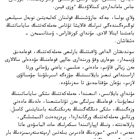
جاس مامانداردى كىنالاۋدىڭ ءوزى قيىن.
ولاي بولسا، جەكە جازۋشىنىڭ قولىنان كەلمەيتىن نوبەل سىيلىعى
توڭىرەگىندەگى تىرلىك قالايشا تۇتاس مەملەكەتتىك ساياساتتىڭ
باعىتىنا اينالا الادى. مۇنداي كوزقاراس، ۇستانىممەن -
ەشقاشان.
سوندىقتان الداعى ۋاقىتتىڭ بارلىعى مەملەكەتتىك، قوعامدىق
ۇيىمدار، جوعارى وقۋ ورىندارى جالپى قوعامنىڭ مۇددەلى سالالارى
مەن زيالى قاۋىم، مادەني، عىلىمي، ياعني رۋحاني ورتا
اراسىنداعى تىعىز بايلانىستىڭ جۇزەگە اسىرىلۋىنا جۇمسالۋى
لازىم، بۇعان مۇقتاجدىق تا سەزىلۋدە.
مۇنداي بايلانىس، انىعىندا، مەملەكەتتىڭ ىشكى ساياساتىنىڭ
نىعايۋىنا، قوعامىڭ بىرلىگى مەن تۇتاستىعىنا، ەلدىڭ مادەني
وزەگىنىڭ، ىشكى دىڭگەگىنىڭ بەرىكتىگىنە باستايتىنى كامىل.
ورتالىق مەملەكەتتىك ورگانداردا، پرەزيدەنت اكىمشىلىگى،
پارلامەنتتە، ونىڭ اپپاراتىندا ىسكەرلىك حات الماسۋدى عانا
ەمەس، ادەبي ءسوزدىڭ قادىرىن بىلەتىن ارىپتەستەرىمىزدىڭ بار