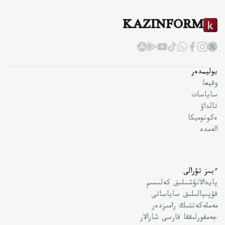
KAZINFORM
بوليمدەر
وقيعا
ساياسات
تالداۋ
ەكونوميكا
الەمدە
ءبىز تۋرالى
پايدالانۋشىلىق كەلىسىم
قۇپىيالىلىق ساياساتى
مەملەكەتتىك رامىزدەر
جەمقورلىققا قارسى شارالار