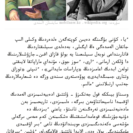
سۋرەت: mobilaser.kz ،wikipedia.org سايتىنان الىندى
ءيا، كۇنى بۇگىنگە دەيىن كوپتەگەن ەلدەردىڭ وكىلى الىپ
جاتقان الەمدەگى ەڭ ايگىلى، بەدەلدى سىيلىقتاردىڭ
قاتارىنداعى نوبەل سىيلىعىنا يە بولۋ قازاق اقىن-جازۋشىلارىنىڭ
دا ۇلكەن ارمانى، ءارى، ءسوز جوق، مۇنداي ماراپاتقا لايىقتى
تولەن ابدىك اعامىزدىڭ «پاراسات مايدانى»، ءتىپتى «توزاق
وتتارى جىمىڭدايدى» پوۆەستەرى سىندى وزگە دە شىعارمالاردىڭ
جەتىپ ارتىلاتىنى ءمالىم.
وسىناۋ بيىككە قول جەتكىزۋ - ۇلتتىق ادەبيەتىمىزدى الەمدىك
اۋقىمدا ناسيحاتتاۋمەن بىرگە، ەلىمىزدى، تاريحىمىز بەن
مادەنيەتىمىزدى تەرەڭىنەن تانىتۋ، ياعني ءبىزدىڭ دە
دۇنيەجۇزىلىك قوعامداستىقتىڭ ەشكىمنەن كەم ەمەس ىرگەلى
مۇشەسى ەكەندىگىمىزدى مويىنداتۋدىڭ تاعى ءبىر اۋقىمدى
مۇمكىندىگى بولار ەدى. الايدا ۇلتتىق قالامگەرلەر ءۇشىن ءبىرقاتار