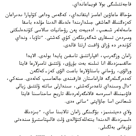
قاجەتتىلىگى بولا قويماعانداي.
مۇحاڭ ماعاۋين اعامىز ايتقانداي، كەڭەس وداعى كۇلپارا ىدىراعان
كەزەڭنىڭ العاشقى جىلدارىندا ەلدىڭ الدىنا مۇلدە باسقا
ماسەلەلەر شىعىپ، ادەبيەت پەن رۋحانيات سالاسى كۇندەلىكتى
ومىردەن تىسقارى شەگەرىلگەن كۇي كەشتى. ءتاۋبا، ونداي
كۇندەر دە ۇزاق ۋاقىت ارتتا قالدى.
زامان وزگەرىپ، اقپاراتتىق تاسقىن پايدا بولدى. الايدا
حالقىمىزدىڭ انا تىلىنە بەت بۇرۋى، ۇلتتىق تامىرلارعا قايتا
ورالۋى، رۋحاني باستاۋلارعا باعىت الۋى كەز-كەلگەن
كەدەرگىلەرگە قاراماستان قارقىندى جالعاسىپ كەلەدى. مىنەكي،
ءدال وسىنداي تاعدىركەشتى، سىندارلى ساتتە ۇلتتىق زيالى
قاۋىمنىڭ اسىرەسە قالامگەرلەردىڭ تاريح ساحناسىنا قايتا
شىعاتىن اسا جاۋاپتى ءساتى ەدى.
ولاي دەيتىنىمز، بۇگىنگى زامان تالابىنا ساي، ءبىزدىڭ
ەلىمىزدىڭ الدىندا ينتەللەكتۋالدى ۇلت قالىپتاستىرۋ مىندەتى
تۇرعانى بەلگىلى.