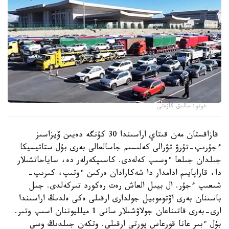
فوتو: حالىق گازەتى
قازاقستان مەن قىتاي اراسىندا 30 كۇنگە دەيىن ۆيزاسىز
ءجۇرىپ-تۇرۋ تۋرالى كەلىسىم جاسالعالى بەرى بۇل ستاتيسيكا
جىلدان جىلعا ءوسىپ كەلەدى. كاسىپكەرلەر دە، ساياحاتشىلار
دا، قاراپايىم ادامدار دا شەكارادان ەركىن ءوتىپ، كىرىپ-
شىعىپ ءجۇر. ال بيىل العاش رەت رەكورد تىركەلدى. جىل
باسىنان بەرى اۆتوموبيل جولدارى ارقىلى ەكى ەلدىڭ اراسىندا
ارى-بەرى قاتىناعان جولاۋشىلار سانى 1 ميلليوننان اسىپ وتىر.
بۇل ءبىر عانا قورعاس پورتى ارقىلى. وتكەن جىلدىڭ وسى