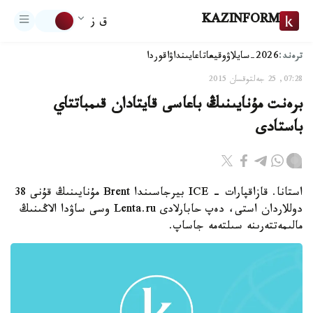
KAZINFORM
ق ز
ترەند:
2026-سايلاۋ
وقيعا
تاعايىنداۋ
اقوردا
07:28, 25 جەلتوقسان 2015
برەنت مۇنايىنىڭ باعاسى قايتادان قىمباتتاي
باستادى
استانا. قازاقپارات - ICE بيرجاسىندا Brent مۇنايىنىڭ قۇنى 38
دوللاردان استى، دەپ حابارلادى Lenta.ru وسى ساۋدا الاڭىنىڭ
مالىمەتتەرىنە سىلتەمە جاساپ.