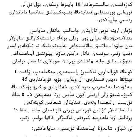
كەزەڭىمەن سالىستىرعاندا 10 پايىزعا وسكەن. بۇل تۋرالى
قورعاس پورتىنداعى قىتايدىڭ ينسپەكسيالىق ستانسيا ماماندارى
رەسمي جاريالادى.
بۇعان ارينە قوس تاراپتان جاسالىپ جاتقان ساياسي
ىنتالاندىرۋدىڭ ىقپالى زور. ودان بولەك ترانسشەكارالىق ساپارلار
مەن ساۋدا-ساتتىق سالاسىنداعى بەلسەندىلىك تە تىكەلەي اسەر
ەتىپ وتىر. سونىمەن قاتار ەركىن ساۋدا پيلوتتىق ايماعىنداعى
يننوۆاتسيالىق جانە «اقىلدى پورت» جوبالارى دا سەپ بولعان.
كولىك قۇرالدارىن تەكسەرۋ راسىمدەرى جەڭىلدەپ، ۋاقىت 1
مينۋتقا دەيىن قىسقاردى. ال ونلاين جۇيە قۇجاتتاردى 45
سەكۋندتا تەكسەرىپ بەرە الادى. شەكارالىق وتكىزۋ پۋنكتىنىڭ
كىرۋ-شىعۋ زالى ارقىلى كۇن سايىن ورتا ەسەپپەن 5- 8 مىڭ
تۋريست ارالىعىندا وتەدى. قىتايدان شىعاتىن كوپتەگەن
ساياحاتشىلار ءۇشىن قورعاس پورتى قازاقستان جانە باسقا دا
ورتالىق ازيا ەلدەرىنە كىرەتىن نەگىزگى قاقپا بولىپ وتىر.
لي شياۋ، شاندۇڭ ايماعىنىڭ تۇرعىنى، ساياحاتشى: