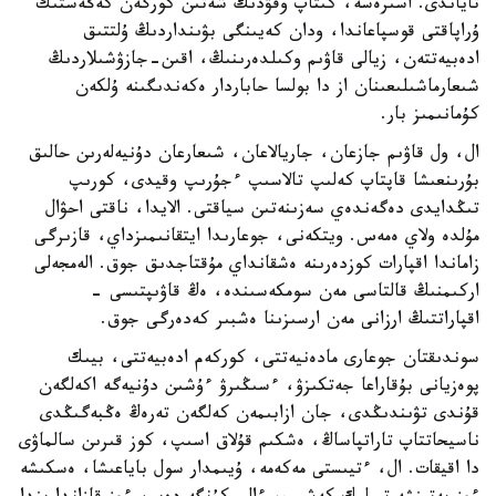
تاياندى. اسىرەسە، كىتاپ وقۋدىڭ شەتىن كورگەن كەڭەستىك
ۇراپاقتى قوسپاعاندا، ودان كەيىنگى بۋىنداردىڭ ۇلتتىق
ادەبيەتتەن، زيالى قاۋىم وكىلدەرىنىڭ، اقىن-جازۋشىلاردىڭ
شىعارماشىلىعىنان از دا بولسا حاباردار ەكەندىگىنە ۇلكەن
كۇمانىمىز بار.
ال، ول قاۋىم جازعان، جاريالاعان، شىعارعان دۇنيەلەرىن حالىق
بۇرىنعىشا قاپتاپ كەلىپ تالاسىپ ءجۇرىپ وقيدى، كورىپ
تىڭدايدى دەگەندەي سەزىنەتىن سياقتى. الايدا، ناقتى احۋال
مۇلدە ولاي ەمەس. ويتكەنى، جوعارىدا ايتقانىمىزداي، قازىرگى
زاماندا اقپارات كوزدەرىنە ەشقانداي مۇقتاجدىق جوق. الەمجەلى
اركىمنىڭ قالتاسى مەن سومكەسىندە، ەڭ قاۋىپتىسى -
اقپاراتتىڭ ارزانى مەن ارسىزىنا ەشبىر كەدەرگى جوق.
سوندىقتان جوعارى مادەنيەتتى، كوركەم ادەبيەتتى، بيىك
پوەزيانى بۇقاراعا جەتكىزۋ، ءسىڭىرۋ ءۇشىن دۇنيەگە اكەلگەن
قۇندى تۋىندىڭدى، جان ازابىمەن كەلگەن تەرەڭ ەڭبەگىڭدى
ناسيحاتتاپ تاراتپاساڭ، ەشكىم قۇلاق اسىپ، كوز قىرىن سالماۋى
دا اقيقات. ال، ءتيىستى مەكەمە، ۇيىمدار سول باياعىشا، ەسكىشە