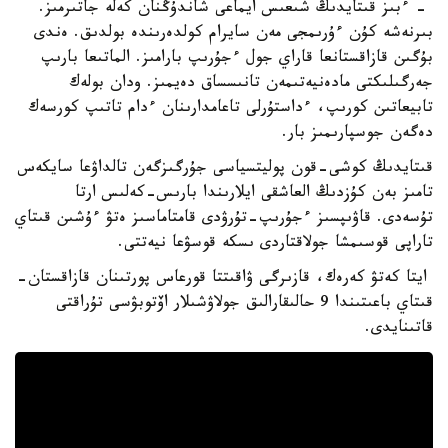
- ءبىز قىتايدىڭ شىعىس ايماعى شاندۇڭنان كەلە جاتىرمىز.
بىرنەشە كۇن ءۇرىمجى مەن سايرام كولدەرىندە بولدىق. ەندى
بۇگىن قازاقستانعا قاراي جول ءجۇرىپ بارامىز. الماتىعا بارىپ
جەرگىلىكتى مادەنيەتىمەن تانىسساق دەيمىز. ودان بولەك
تابيعاتىن كورىپ، ءداستۇرلى تاعامدارىنان ءدام تاتىپ كورسەك
دەگەن جوسپارىمىز بار.
قىتايدىڭ كوشى-قون پوليتسياسى جۇرگىزگەن تالداۋعا سايكەس
تامىز بەن كۇزدىڭ العاشقى ايلارىندا بارىس-كەلىس ارتا
تۇسەدى. قاۋىپسىز ءجۇرىپ-تۇرۋدى قامتاماسىز ەتۋ ءۇشىن قىتاي
تاراپى قوسىمشا جولاقتاردى ىسكە قوسۋعا نيەتتى.
ايتا كەتۋ كەرەك، قازىرگى ۋاقىتتا قورعاس پورتىنان قازاقستان-
قىتاي باعىتىندا 9 حالىقارالىق جولاۋشىلار اۆتوبۋسى تۇراقتى
قاتىنايدى.