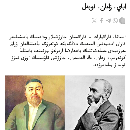
اباي. زامان. نوبەل
استانا. قازاقپارات - قازاقستان جازۋشىلار وداعىنىڭ باسشىلىعى
قازاق ادەبيەتىن الەمدىك دەڭگەيگە كوتەرۋگە باعىتتالعان ۇزاق
مەرزىمدى مەملەكەتتىك باعدارلاما ازىرلەۋ جونىندە باستاما
كوتەرىپ، وعان، ەڭ الدىمەن، جازۋشى قاۋىمنىڭ ءوزى قىزۋ
قولداۋ بىلدىرۋدە.