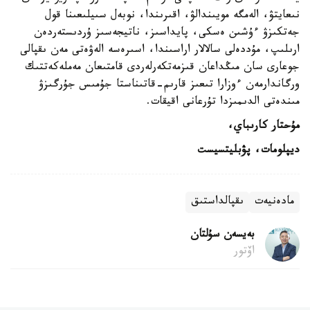
نىعايتۋ، الەمگە مويىندالۋ، اقىرىندا، نوبەل سىيلىعىنا قول
جەتكىزۋ ءۇشىن ەسكى، پايداسىز، ناتيجەسىز ۇردىستەردەن
ارىلىپ، مۇددەلى سالالار اراسىندا، اسىرەسە الەۋەتى مەن ىقپالى
جوعارى سان مىڭداعان قىزمەتكەرلەردى قامتىعان مەملەكەتتىك
ورگاندارمەن ءوزارا تىعىز قارىم-قاتىناستا جۇمىس جۇرگىزۋ
مىندەتى الدىمىزدا تۇرعانى اقيقات.
مۇحتار كارىباي،
ديپلومات، پۋبليتسيست
مادەنيەت
ىقپالداستىق
بەيسەن سۇلتان
اۆتور