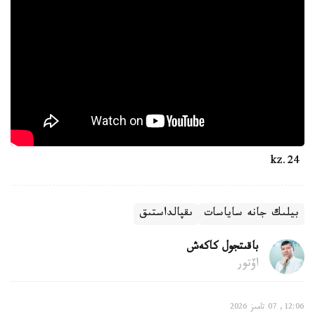
24.kz
بيلىك جانە ساياسات
ىقپالداستىق
باقىتجول كاكەش
اۆتور
12:06, 07 تامىز 2026