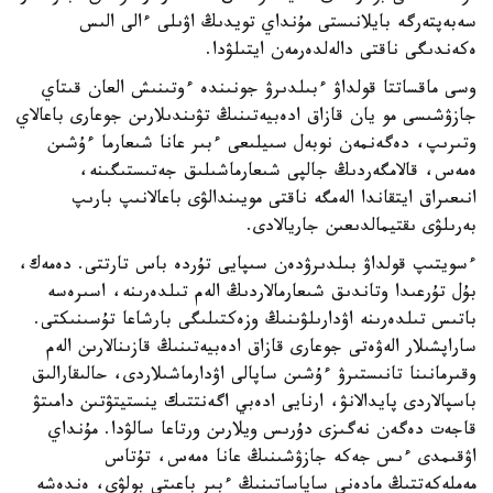
سەبەپتەرگە بايلانىستى مۇنداي تويدىڭ اۋىلى ءالى الىس
ەكەندىگى ناقتى دالەلدەرمەن ايتىلۋدا.
وسى ماقساتتا قولداۋ ءبىلدىرۋ جونىندە ءوتىنىش العان قىتاي
جازۋشىسى مو يان قازاق ادەبيەتىنىڭ تۋىندىلارىن جوعارى باعالاي
وتىرىپ، دەگەنمەن نوبەل سىيلىعى ءبىر عانا شىعارما ءۇشىن
ەمەس، قالامگەردىڭ جالپى شىعارماشىلىق جەتىستىگىنە،
انىعىراق ايتقاندا الەمگە ناقتى مويىندالۋى باعالانىپ بارىپ
بەرىلۋى ىقتيمالدىعىن جاريالادى.
ءسويتىپ قولداۋ بىلدىرۋدەن سىپايى تۇردە باس تارتتى. دەمەك،
بۇل تۇرعىدا وتاندىق شىعارمالاردىڭ الەم تىلدەرىنە، اسىرەسە
باتىس تىلدەرىنە اۋدارىلۋىنىڭ وزەكتىلىگى بارشاعا تۇسىنىكتى.
ساراپشىلار الەۋەتى جوعارى قازاق ادەبيەتىنىڭ قازىنالارىن الەم
وقىرمانىنا تانىستىرۋ ءۇشىن ساپالى اۋدارماشىلاردى، حالىقارالىق
باسپالاردى پايدالانۋ، ارنايى ادەبي اگەنتتىك ينستيتۋتىن دامىتۋ
قاجەت دەگەن نەگىزى دۇرىس ويلارىن ورتاعا سالۋدا. مۇنداي
اۋقىمدى ءىس جەكە جازۋشىنىڭ عانا ەمەس، تۇتاس
مەملەكەتتىڭ مادەني ساياساتىنىڭ ءبىر باعىتى بولۋى، ەندەشە