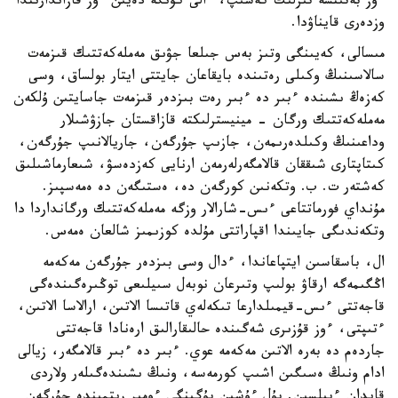
ءوز بەتىنشە تىرلىك كەشىپ، ءالى كۇنگە دەيىن ءوز قازاندارىندا
وزدەرى قايناۋدا.
مىسالى، كەيىنگى وتىز بەس جىلعا جۋىق مەملەكەتتىك قىزمەت
سالاسىنىڭ وكىلى رەتىندە بايقاعان جايتتى ايتار بولساق، وسى
كەزەڭ ىشىندە ءبىر دە ءبىر رەت بىزدەر قىزمەت جاسايتىن ۇلكەن
مەملەكەتتىك ورگان - مينيسترلىكتە قازاقستان جازۋشىلار
وداعىنىڭ وكىلدەرىمەن، جازىپ جۇرگەن، جاريالانىپ جۇرگەن،
كىتاپتارى شىققان قالامگەرلەرمەن ارنايى كەزدەسۋ، شىعارماشىلىق
كەشتەر ت. ب. وتكەنىن كورگەن دە، ەستىگەن دە ەمەسپىز.
مۇنداي فورماتتاعى ءىس-شارالار وزگە مەملەكەتتىك ورگانداردا دا
وتكەندىگى جايىندا اقپاراتتى مۇلدە كوزىمىز شالعان ەمەس.
ال، باسقاسىن ايتپاعاندا، ءدال وسى بىزدەر جۇرگەن مەكەمە
اڭگىمەگە ارقاۋ بولىپ وتىرعان نوبەل سىيلىعى توڭىرەگىندەگى
قاجەتتى ءىس-قيمىلدارعا تىكەلەي قاتىسا الاتىن، ارالاسا الاتىن،
ءتىپتى، ءوز قۇزىرى شەگىندە حالىقارالىق ارەنادا قاجەتتى
جاردەم دە بەرە الاتىن مەكەمە عوي. ءبىر دە ءبىر قالامگەر، زيالى
ادام ونىڭ ەسىگىن اشىپ كورمەسە، ونىڭ ىشىندەگىلەر ولاردى
قايدان ءبىلسىن. بۇل ءۇشىن بۇگىنگى ءومىر ريتمىندە جۇرگەن