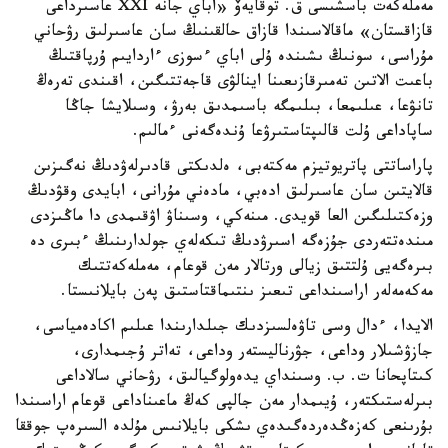
مەملەكەت باسشىسى ق. توقايەۆ «اباي جانە XXI عاسىرداعى
قازاقستان» ماقالاسىندا قازاق حالقىنىڭ سان عاسىرلىق رۋحاني
مۇراسى، سونىڭ ىشىندە ۇلى اباي ءسوزى ءاردايىم ۇرپاقتىڭ
باعىت الاتىن تەمىرقازىعىنا اينالۋى قاجەتتىگىن، اقىندى تەرەڭ
تانۋعا، عىلىمعا، بىلىمگە باسىمدىق بەرۋ، وسىلايشا جاڭا
ساپاداعى ۇلت قالىپتاستىرۋعا ۇندەگەنى ءمالىم.
پاراساتتى پاتريوتيزم مەكتەبى، ەلدىكتى قادىرلەۋدىڭ نەگىزىن
قالايتىن سان عاسىرلىق ادەبي، مادەني مۇرانى، ابايدى وقۋدىڭ
وزەكتىلىگىن العا قويدى. مىنەكي، وسىناۋ اۋقىمدى دا ماڭىزدى
مىندەتتەردى جۇزەگە اسىرۋدىڭ تىكەلەي جولدارىنىڭ ءبىرى دە
بىرەگەيى ۇلتتىق زيالى ورتالار مەن قوعام، مەملەكەتتىك
مەكەمەلەر اراسىنداعى تىعىز ىنتىماقتاستىق پەن بايلانىستا.
الايدا، ءدال وسى تاۋەلسىزدىك جىلدارىندا عىلىم اكادەمياسى،
جازۋشىلار وداعى، جۋرناليستەر وداعى، تەاتر ۇجىمدارى،
كىتاپحانا ت. ب. وسىنداي يدەولوگيالىق، رۋحاني سالاداعى
بىرلەستىكتەر، ۇيىمدار مەن جالپى كەڭ ماعىناداعى قوعام اراسىندا
بۇرىنعى كەزەڭدەردەگىدەي ىشكى بايلانىس مۇلدە السىرەپ جوققا