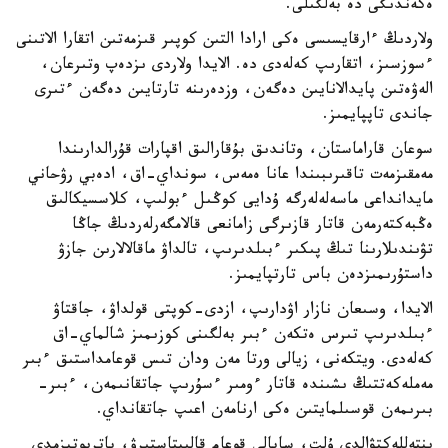
ەكەندىگى دە بەلگىلى.
ولاردىڭ ءارقايسىسى ەكى ارادا التىن كوپىر قىزمەتىن اتقارا الاتىنى
ءسوزسىز، اتقارىپ كەلەدى دە. الايدا ولاردى ىزدەپ وتىرعان،
الەۋەتىن پايدالانايىن دەگەن، وزدەرىنە تارتايىن دەگەن ءتىرى
جاندى تاپپايمىز.
سوعان قاراماستان، وتاندىق بۇقارالىق اقپارات قۇرالدارىندا
مەمقىزمەت تاقىرىبىندا عانا ەمەس، سونداي-اق، ادەبي رۋحاني
مايدانداعى ماسەلەلەرگە ۇدايى كوڭىل ءبولىپ، كلاسسيكالىق
ەڭبەكتەرمەن قاتار قازىرگى زامانعى قالامگەرلەردىڭ جاڭا
تۋىندىلارىنا تىڭ پىكىر ءبىلدىرىپ، تالداۋ ماقالالارىن جازۋ
داستۇرىمىزدەن باس تارتپايمىز.
الايدا، وسىعان نازار اۋدارىپ، ازدى-كوپتى قولداۋ، جاقتاۋ
ءبىلدىرىپ تىرس ەتكەن ءبىر بەلگىنى كوزىمىز شالماي-اق
كەلەدى. ويتكەنى، زيالى ورتا مەن ودان تىس قوعامداستىق ءبىر
مەملەكەتتىڭ ىشىندە قاتار ءومىر ءسۇرىپ جاتقانىمەن، ءبىر-
بىرىمەن قوسىلمايتىن ەكى ارنامەن اعىپ جاتقانداي.
ينتەللەكتۋالدى ۇلت، ساپالى قوعام قالىپتاستىرۋ، پاتريوتيزمدى