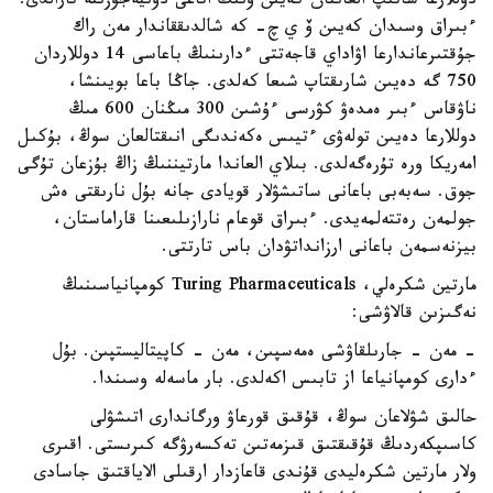
دوللارعا ساتىپ العاننان كەيىن ونىڭ اتاعى دۇنيەجۇزىنە تارالدى.
ءبىراق وسىدان كەيىن ۆ ي چ- كە شالدىققاندار مەن راك
جۇقتىرعاندارعا اۋاداي قاجەتتى ءدارىنىڭ باعاسى 14 دوللاردان
750 گە دەيىن شارىقتاپ شىعا كەلدى. جاڭا باعا بويىنشا،
ناۋقاس ءبىر ەمدەۋ كۋرسى ءۇشىن 300 مىڭنان 600 مىڭ
دوللارعا دەيىن تولەۋى ءتيىس ەكەندىگى انىقتالعان سوڭ، بۇكىل
امەريكا ورە تۇرەگەلدى. بىلاي العاندا مارتيننىڭ زاڭ بۇزعان تۇگى
جوق. سەبەبى باعانى ساتىشۋلار قويادى جانە بۇل نارىقتى ەش
جولمەن رەتتەلمەيدى. ءبىراق قوعام نارازىلىعىنا قاراماستان،
بيزنەسمەن باعانى ارزانداتۋدان باس تارتتى.
مارتين شكرەلي، Turing Pharmaceuticals كومپانياسىنىڭ
نەگىزىن قالاۋشى:
- مەن - جارىلقاۋشى ەمەسپىن، مەن - كاپيتاليستپىن. بۇل
ءدارى كومپانياعا از تابىس اكەلدى. بار ماسەلە وسىندا.
حالىق شۋلاعان سوڭ، قۇقىق قورعاۋ ورگاندارى اتىشۋلى
كاسىپكەردىڭ قۇقىقتىق قىزمەتىن تەكسەرۋگە كىرىستى. اقىرى
ولار مارتين شكرەليدى قۇندى قاعازدار ارقىلى الاياقتىق جاسادى