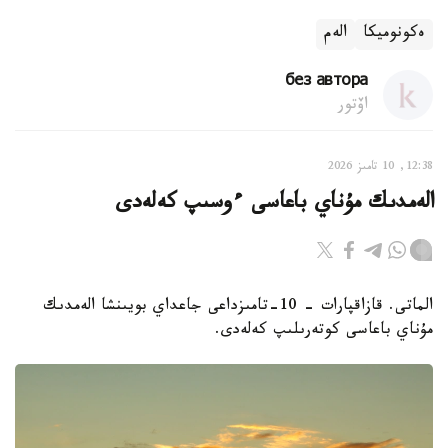
ەكونوميكا
الەم
без автора
اۆتور
12:38, 10 تامىز 2026
الەمدىك مۇناي باعاسى ءوسىپ كەلەدى
الماتى. قازاقپارات – 10-تامىزداعى جاعداي بويىنشا الەمدىك
مۇناي باعاسى كوتەرىلىپ كەلەدى.