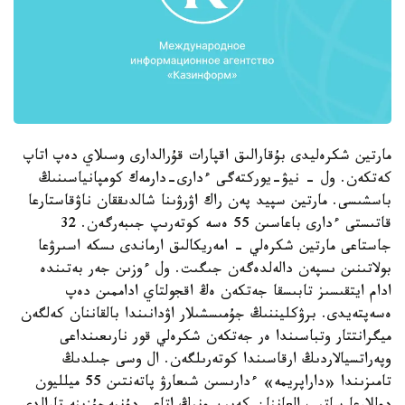
مارتين شكرەليدى بۇقارالىق اقپارات قۇرالدارى وسىلاي دەپ اتاپ
كەتكەن. ول - نيۋ-يوركتەگى ءدارى-دارمەك كومپانياسىنىڭ
باسشىسى. مارتين سپيد پەن راك اۋرۋىنا شالدىققان ناۋقاستارعا
قاتىستى ءدارى باعاسىن 55 ەسە كوتەرىپ جىبەرگەن. 32
جاستاعى مارتين شكرەلي - امەريكالىق ارماندى ىسكە اسىرۋعا
بولاتىنىن ىسپەن دالەلدەگەن جىگىت. ول ءوزىن جەر بەتىندە
ادام ايتقىسىز تابىسقا جەتكەن ەڭ اقجولتاي اداممىن دەپ
ەسەپتەيدى. برۋكليننىڭ جۇمىسشىلار اۋدانىندا بالقاننان كەلگەن
ميگرانتتار وتباسىندا ەر جەتكەن شكرەلي قور نارىعىنداعى
وپەراتسيالاردىڭ ارقاسىندا كوتەرىلگەن. ال وسى جىلدىڭ
تامىزىندا «داراپريمە» ءدارىسىن شىعارۋ پاتەنتىن 55 ميلليون