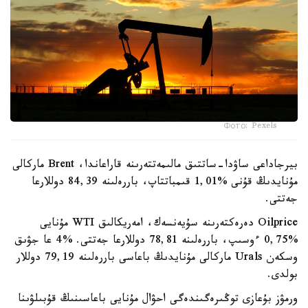
Фото: Pexels
بيرجاداعى ساۋدا-ساتتىق مالىمەتتەرىنە قاراعاندا، Brent ماركالى
مۇنايدىڭ قۇنى %1,01 قىمباتتاپ، باررەلىنە 84,39 دوللارعا
جەتتى.
Oilprice دەرەكتەرىنە سۇيەنسەك، امەريكالىق WTI مۇنايى
%0,75 ءوسىپ، باررەلىنە 78,81 دوللارعا جەتتى. %4 عا جۋىق
وسكەن Urals ماركالى مۇنايدىڭ باعاسى باررەلىنە 79,19 دوللار
بولدى.
ورمۋز بۇعازى توڭىرەگىندەگى احۋال مۇنايى باعاسىنىڭ قۇبىلۋىنا