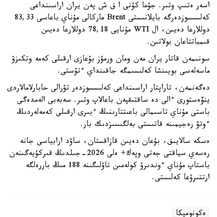
اسەر ەتىپ وتىر. جۇما كۇنى ا ق ش پەن يران اراسىنداعى
كەلىسسوزدەرگە بايلانىستى Brent ماركالى مۇناي باعاسى 83,33
دوللارعا دەيىن، ال WTI مۇنايى 78,18 دوللارعا دەيىن
قىمباتتاعان بولاتىن.
سونىمەن قاتار يران مەن ومان ورمۋز بۇعازى ارقىلى كەمە وتكىزۋ
ماسەلەسى بويىنشا كەلىسىمگە جاقىنداي ءتۇستى.
دەگەنمەن، تاراپتار اراسىنداعى كەلىسسوزدەر تۋرالى حابارلامالاردى
ينۆەستورى ءالى دە ساقتىقپەن باعالاپ وتىر. سەبەبى الەمدەگى
باستى مۇناي تاسىمالى باعىتتارىنىڭ ءبىرى ارقىلى كەمەلەردىڭ
ءوتۋ رەجيمىنە قاتىستى بەلگىسىزدىك بار.
ەسكە سالايىق، بۇعان دەيىن قازاقستان، ساۋد ارابياسى جانە
رەسەي سياقتى جەتى وپەك+ ەلى 2026-جىلدىڭ قىركۇيەگىنەن
باستاپ مۇناي ءوندىرۋ كولەمىن تاۋلىگىنە 188 مىڭ باررەلگە
ارتتىرۋعا كەلىستى.
ەكونوميكا