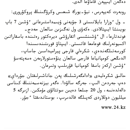
دەگەن ايىپپەن قاماۋعا الدى.
روبەرت كەيپەرس، نيۋ-يورك شىعىس وكرۋگىنىڭ پروكۋرورى:
- ول ءوزارا بايلانىستى 3 جۇيەنى ۇيىمداستىرعانى ءۇشىن 7 باپ
بويىنشا ايىپتالادى. ەكەۋى ول نەگىزىن سالعان حەدج-
فوندتارعا، ال ءۇشىنشىسى اتقارۋشى ديرەكتور رەتىندە باسقاراتىن
اكسيونەرلىك قوعامعا قاتىستى. ايىپتاۋ قورىتىندىسىندا
كورسەتىلگەندەي، شكرەلي قارجى پيراميداسىن جاساپ،
الدىڭعى كومپانياعا قارجى سالعان ينۆەستورلارمەن ەسەپتەسۋ
ءۇشىن اركەز باسقا كومپانيا قۇرىلىپ وتىرعان.
حالىق شكرەليدى «ادامگەرشىلىك پەن جاناشىرلىقتان جۇرداي»
دەپ جەردەن الىپ، جەرگە سالۋدا. ەگەر بيزنەسمەننىڭ كىناسى
دالەلدەنسە، ول 20 جىلعا دەيىن سوتتالۋى مۇمكىن. ازىرگە 5
ميلليون دوللاردى كەپىلگە قالدىرىپ، بوستاندىقتا ءجۇر.
www.24.kz