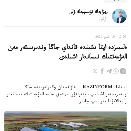
ريزابەك نۇسىپبەك ۇلى
اۆتور
12:09, 10 تامىز 2026
ەلىمىزدە اپتا ىشىندە قانداي جاڭا وندىرىستەر مەن
الەۋمەتتىك نىساندار اشىلدى
استانا. KAZINFORM - قازاقستان وڭىرلەرىندە جاڭا
وندىرىستەر اشىلىپ، ينفراقۇرىلىمدىق جانە الەۋمەتتىك نىساندار
پايدالانۋعا بەرىلىپ جاتىر.