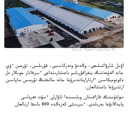
Фото: Правительство РК
اۋىل شارۋاشىلىعى، وڭدەۋ ونەركاسىبى، قۇرىلىس، تۇرعىن ءۇي
جانە الەۋمەتتىك ينفراقۇرىلىم باعىتتارىنداعى ءبىرقاتار جوبالار ەل
ەكونوميكاسىن ءارتاراپتاندىرۋعا جانە حالىقتىڭ تۇرمىس ساپاسىن
ارتتىرۋعا باعىتتالعان.
سولتۇستىك قازاقستان وبلىسىندا تاۋارلى ءسۇت فەرماسى
پايدالانۋعا بەرىلدى. ءبىرىنشى كەزەڭدە 800 باسقا ارنالعان
قورا، ءسۇت بلوگى، 550 باسقا ارنالعان ساۋىلمايتىن جانە
بۇزاۋلى سيىرلاردى ۇستاۋعا ارنالعان ءۇي-جاي، ەكى بۇزاۋ قورا
جانە قۇراما جەم زاۋىتى سالىندى. كەشەن اۋماعىندا ورتالىق