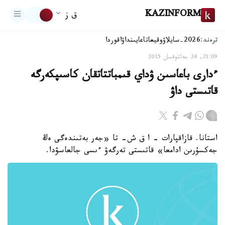
KAZINFORM
ق ز
ترەند:
2026-سايلاۋ
وقيعا
تاعايىنداۋ
اقوردا
21:09, 24 جەلتوقسان 2015
ءدارى باعاسىن ۋداي قىمباتتاتقان كاسىپكەرگە
قاتىستى داۋ
استانا. قازاقپارات - ا ق ش- تا «جەر بەتىندەگى ەڭ
جەكسۇرىن ادامعا» قاتىستى تەرگەۋ ءىسى جالعاسۋدا.