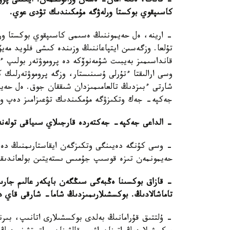
- قانات، ەلگە امان- ەسەن ورالۋىڭمەن! ايگىلى پرو
كاسىپقوي بوكستا ورلەۋگە مۇمكىندىك تۋدى عوي.
- ارينە، ەل حەيموننىڭ ەسىمى كاسىپقوي بوكستا ورا
تۇلعا. وزگەسىن ايتپاعاننىڭ وزىندە كىشى فلويد م
قانداسىمىز بەيبىت شۇمەنوۆكە دە پروموۋتەر بولىپ 
وسى ارالىقتا ءتۇرلى ۇسىنىستار، وزگە پروموۋتەرلىك ك
شارتى ءبىزدىڭ تالعامىمىزدان شىققان جوق. ەل حەي
جەكپە- جەك وتكىزۋگە مۇمكىندىك تۋعىزامىز دەپ وت
- الداعى جەكپە- جەكتەردە قارجىلاي سىياقى تولەنە
- وسى كۇنگە دەيىنگى وتكىزگەن ايقاستارىمنىڭ دەنى
حەيمونمەن تىزە قوسىپ جۇمىس ىستەيتىن بولعاندىقتا
- قازاق بوكسىنا ەڭبەگى سىڭگەن باپكەر عالىم جارىلع
تاماشالادىڭ. بوكسشىلارىمىزدىڭ شاما- شارقى قاي 
- ۇلتتىق قۇرامانىڭ بەلدى بوكسشىلارى اتانىپ، بىر