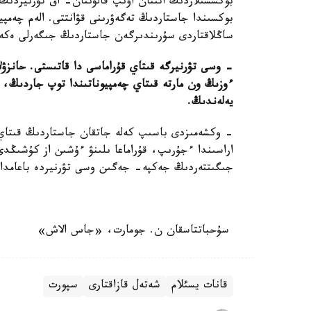
بوكسشىلاردىڭ اتىنان اۋىپ قالۋىنان- اق تۋرنيردىڭ 
بوكسىندا جاستاردىڭ تەگەۋرىنى قۋانتتى. الەم چەمپيو
ساڭلاقتاردى سۇرىندىرگەن جاستاردىڭ جىگەرلى ەكەنى
- وسى تۋرنيرگە قىتاي قۇراماسى دا قاتىستى. حانزۋلار
ءوزىڭ ون مارتە قىتاي چەمپيوناتىندا توپ جاردىڭ، ا
يەلەندىڭ.
- وكشەمىزدى باسىپ كەلە جاتقان جاستاردىڭ قىتاي ق
اراسىندا ءجۇرىپ، قۇراماعا ىلىنۋ ءۇشىن از كۇشىڭد
جىگىتتەردىڭ جەكپە- جەگىن وسى تۋرنيردە باعامداد
سۇحباتتاسقان ن. جومارت، «جاس الاش»
قانات يسئلام
شەتەل قازاقتارى
سپورت