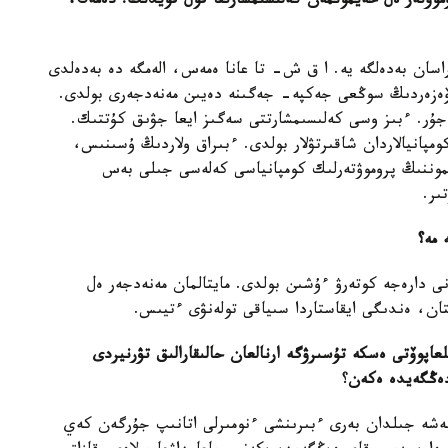
موۋتەر ەل حەيمونمەن كەلىسىمشارتقا قول قويدىڭ. دەمەك،
سان بەدەلگە يە. ا ق ش- تا عانا ەمەس، الەمگە دە بەدەلدى
ەيۆەزەردىڭ سوڭعى جەكپە- جەگىنە دەيىن مەنەدجەرى بولدى.
ءجۇر. ءبىز وسى كەلىسىمشارتتى سەگىز ايعا جۋىق كۇتتىك.
ومپانيالاردان شاقىرتۋلار بولدى. ءبىراق ولاردىڭ ۇسىنىس،
موننىڭ پروموۋتەرلىك كومپانياسى كەلەسى جىلى بەس
ىر.
 مە؟
 دارەجە كوتەرۋ ءۇشىن بولدى. مايتالمان مەنەدجەر ەل
ن، ەندىگى ايقاستاردا سىياقى تولەنۋى ءتيىس.
اپوۆتى ەسكە تۇسىرۋگە ارنالعان حالىقارالىق تۋرنيردى
دەڭگەيدە ەكەن
؟
نەشە جىلدان بەرى ءبىرىنشى ءنومىرلى اتانىپ جۇرگەن كەي