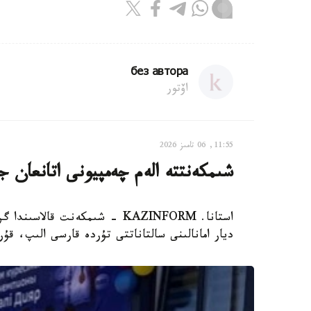
без автора
اۆتور
11:55, 06 تامىز 2026
شىمكەنتتە الەم چەمپيونى اتانعان ج
ديار امانالىنى سالتاناتتى تۇردە قارسى الىپ، ق