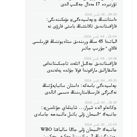
تۋرنيردە 17 مەدال جەڭىپ الدى
09:55, 05 تامىز 2026
داستاننىڭ «چەلسيدەگى» مۇمكىندىگى:
قازاقستاندىق تالانتتىڭ باستى قارۋى نە
22:04, 04 تامىز 2026
الماتىدا 45 مىڭ ورىندىق ستاديوننىڭ قۇرىلىسى
قالاي ءجۇرىپ جاتىر
10:08, 04 تامىز 2026
قازاقستاندىق جەڭىل اتلەت تاجىكستانداعى
حالىقارالىق مارافوندا قولا جۇلدە يەلەندى
09:55, 04 تامىز 2026
چەلسيدەگى باسەكە: داستان ساتبايەۆتىڭ
نەگىزگى قارسىلاستارىنىڭ ەسىمى اتالدى
18:30, 03 تامىز 2026
«كانەلو الدە شيراز... شايناماي جۇتامىن»:
جانىبەك ءالىمحان ۇلى باتىل مالىمدەمە جاسادى
12:54, 03 تامىز 2026
جانىبەك ءالىمحان ۇلى جاڭا سالماقتا WBO