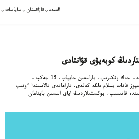
الەمدە
قازاقستان
ساياسات
ت
اقتاردىڭ كوبەيۋى قۋانتادى
استانا. قازاقپارات - كاسىپقوي بوكستا 20 جەكپە- جەك وتكىزىپ، بارلىعىن جايپاپ، 15 جەكپە-
پوز قانات يسلام ەلگە كەلدى. قاراعاندى قالاسىندا ءوتىپ
ىندە قاتىسىپ، بوكسشىلاردىڭ اياق الىسىن بايقاعان