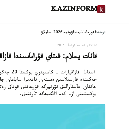
KAZINFORM
ترەند:
اقوردا
تاعايىنداۋ
وقيعا
2026-سايلاۋ
19:22, 24 جەلتوقسان 2015
قانات يسلام: قىتاي قۇراماسىندا قاز
جەگىندە قارسىلاسىن ەسىنەن تاندىرا ساباعان جام
جاتقان حالىقارالىق تۋرنيرگە قۇرمەتتى قوناق رەت
بوكسشىنى از- كەم اڭگىمەگە تارتتىق.