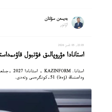
بەيسەن سۇلتان
اۆتور
22:05, 05 تامىز 2026
استانادا ەۋروپالىق فۋتبول قاۋىمدا
وداعىنىڭ (ۋەفا) 51-كونگرەسى وتەدى.