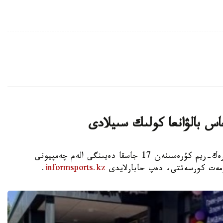
اس بالۋانعا كولىك سىيلادى
استانا. KAZINFORM - شىمكەنت قالاسىندا گرەك-ريم كۇرەسىنەن 17 جاسقا دەيىنگى الەم چەمپيونى
ۇرمەت كورسەتتى، دەپ حابارلايدى
informsports.kz
.