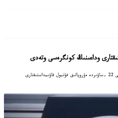
ستىقتارى وداعىنىڭ كونگرەسى وتەدى
استانا. KAZINFORM - استانادا 2027 -جىلعى 22 -ساۋىردە ەۋروپالىق فۋتبول قاۋىمداستىقتارى