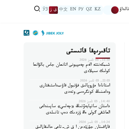
الداۋ
KZ
QZ
РУ
EN
中文
ق ز
ЎЗ
تاقىرىپقا قاتىستى
11:55, 06 تامىز 2026
شىمكەنتتە الەم چەمپيونى اتانعان جاس بالۋانعا
كولىك سىيلادى
22:05, 05 تامىز 2026
استانادا ەۋروپالىق فۋتبول قاۋىمداستىقتارى
وداعىنىڭ كونگرەسى وتەدى
14:40, 05 تامىز 2026
داستان ساتپايەۆتىڭ «چەلسي» ساپىنداعى
العاشقى گولى ەڭ ۇزدىك دەپ تانىلدى
14:24, 05 تامىز 2026
قازاقستان جۇزۋدەن ا ق ش-تاعى حالىقارالىق