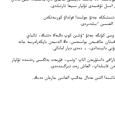
باكۋدە وتكەن جاسوسپىرىمدەر اراسىنداعى الەم چەمپيوناتىندا 55 كەلىگە دەيىنگى سالماق دارەجەسىندە التىن مەدال
اسىل تۇقىمدى تۇلپار سىيعا تارتىلدى.
ىستىككە جەتۋ جولىندا قولداۋ كورسەتكەن
ە العىسىن ءبىلدىردى.
 وسى كۇنگە جەتۋ ءۇشىن كوپ ەڭبەك ەتتىك، تالماي
ستان حالقىمەن بولىسەمىن. ەڭ الدىمەن باپكەرلەرىمە جانە
ۇنى دايىندادى، - دەدى ديار امانالى.
زاقى داستۇرمەن اتاپ ءوتىپ، قۇرمەت بەلگىسى رەتىندە تۇلپار
ەن قابىلداپ، العاش رەت تىزگىندەدى.