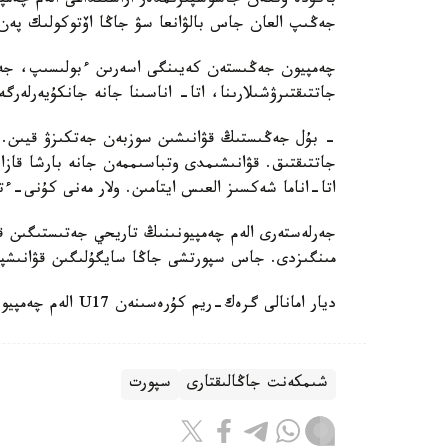
جەڭىپ العان جاس بالۋانعا سۋ جاڭا اۆتوكولىك پەن 
چەمپيون جەڭىستەن كەيىنگى اسەرىن ءبولىسىپ، جەت
جاتتىقتىرۋشىلارىنا، اتا- اناسىنا جانە جانكۇيەرلەرگ
- بۇل جەڭىستىڭ قۋانىشىن سوزبەن جەتكىزۋ قيىن.
جاتتىقتىق. قۋانىشىمدى وتباسىممەن جانە بارشا قازاق
اتا-اناما شەكسىز العىس ايتامىن. ولار مەنى كۇنى-ءت
جەرلەستەرى الەم چەمپيونىنىڭ تاريحي جەتىستىگىن قا
مىنگىزدى. جاس سپورتشى جاڭا سايگۇلىگىن قۋانىشپ
ديار امانالى گرەك-ريم كۇرەسىنەن U17 الەم چەمپيوناتىندا التىن مەدال جەڭىپ العانىن جازعان ەدىك.
شىمكەنت جاڭالىقتارى
سپورت