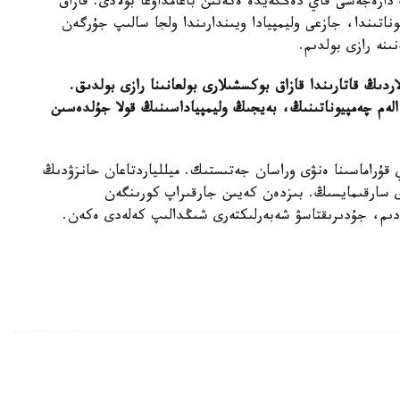
دارەجەسى قاي دەڭگەيدە ەكەنىن باعامداۋعا بولادى. قازاق
ناتىندا، جازعى وليمپيادا ويىندارىندا ولجا سالىپ جۇرگەن
نە رازى بولدىم.
دىڭ قاتارىندا قازاق بوكسشىلارى بولعانىنا رازى بولدىق.
لەم چەمپيوناتىنىڭ، بەيجىڭ وليمپياداسىنىڭ قولا جۇلدەسىن
ۇراماسىنا ەنۋى وراسان جەتىستىك. ميللياردتاعان حانزۋدىڭ
ى سارقىمايسىڭ. بىزدەن كەيىن جارقىراپ كورىنگەن
ىم، جۇدىرىقتاسۋ شەبەرلىكتەرى شىڭدالىپ كەلەدى ەكەن.