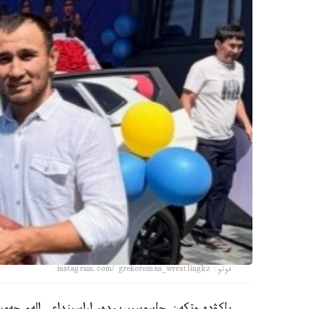
فوتو: instagram.com/ grekoroman_wrestlingkz