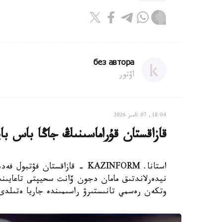
без автора
اۆتور
18:04, 07 تامىز 2026
قازاقستان قۇراماسىنىڭ جاڭا باس با
استانا. KAZINFORM - قازاقستان
نيدەرلاندتىق مامان دجون ۆانت سحيپتى تاعايىندا
وتكەن رەسمي تانىستىرۋ راسىمىندە جاريا ەتىلدى