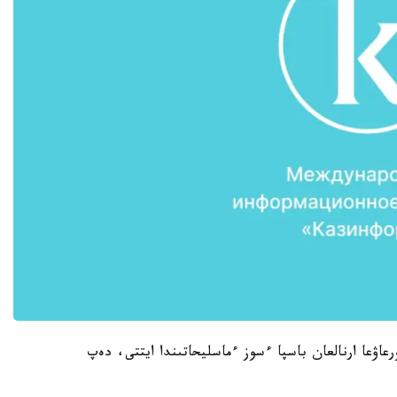
اۋعا ارنالعان باسپا ءسوز ءماسليحاتىندا ايتتى، دەپ