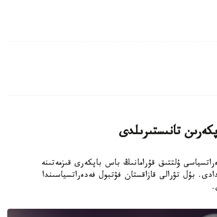
پكەرىن تانىستىرىلدى
 فۋتبول فەدەراتسياسى ۇلتتىق قۇرامانىڭ باس باپكەرى قىزمەتىنە
دى. بۇل تۋرالى قازاقستان فۋتبول فەدەراتسياسىندا
.