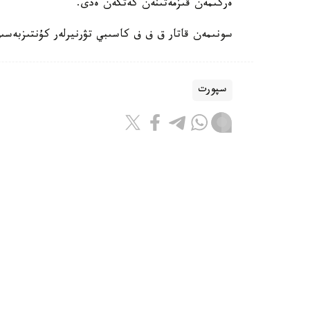
ەركىمەن قىزمەتىنەن كەتكەن ەدى.
سونىمەن قاتار ق ف ف كاسىبي تۋرنيرلەر كۇنتىزبەسى
سپورت
باقىتجول كاكەش
اۆتور
08:55, 07 تامىز 2026
جانىبەك ءالىمحان ۇلى ا ق ش-قا بار