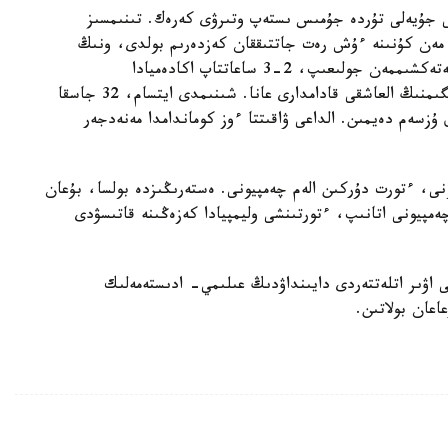
جۇيەلى تۇردە جۇمىس ىستەپ وتىرۋى كەرەك. تىنىمسىز
 مەن كۇنىنە ءۇش رەت جاتتىققان كەزدەرىم بولدى، ونىڭ
ۇستىنە كوپ ساپارلايمىن. سونىڭ اراسىندا عىلىمي جەتەكشىممەن جولىعىپ، 2-3 ساعاتتاپ اكادەميادا
سۇحباتتاسقان ۋاقىتتارىم بولدى. بۇل مەنىڭ باپكەرلىگىمنىڭ العاشقى قادامدارى عانا. شىنىمدى ايتسام، 32 جاسقا
 ۇزسەم دەيمىن. الداعى ۋاقىتتا ءوز كوماندامدا مەنەدجەر
ونى، ءتورت دۇركىن الەم چەمپيونى. ەستەرىڭىزدە بولسا، بۇعان
ەمپيونى اتانىپ، ءتورتىنشى وليمپيادا كەزەڭىنە قاتىسۋدى
ى اۋىر اتلەتتەردى دايىنداۋدىڭ عىلىمي- ادىستەمەلىك
عان بولاتىن.