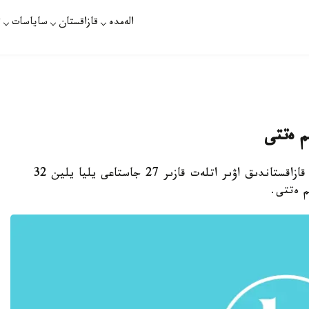
الەمدە
قازاقستان
ساياسات
ت
م ەتتى
استانا. قازاقپارات - ەكى دۇركىن الەم چەمپيونى قازاقستاندىق اۋىر اتلەت قازىر 27 جاستاعى يليا يلين 32
م ەتتى.