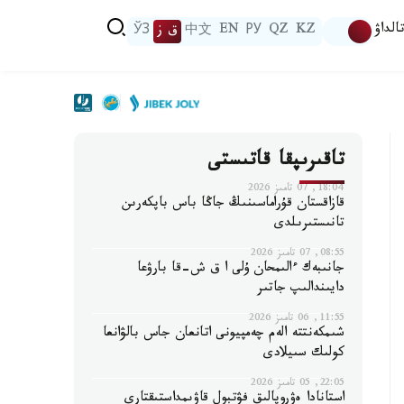
الداۋ
KZ
QZ
РУ
EN
中文
ق ز
ЎЗ
تاقىرىپقا قاتىستى
18:04, 07 تامىز 2026
قازاقستان قۇراماسىنىڭ جاڭا باس باپكەرىن
تانىستىرىلدى
08:55, 07 تامىز 2026
جانىبەك ءالىمحان ۇلى ا ق ش-قا بارۋعا
دايىندالىپ جاتىر
11:55, 06 تامىز 2026
شىمكەنتتە الەم چەمپيونى اتانعان جاس بالۋانعا
كولىك سىيلادى
22:05, 05 تامىز 2026
استانادا ەۋروپالىق فۋتبول قاۋىمداستىقتارى