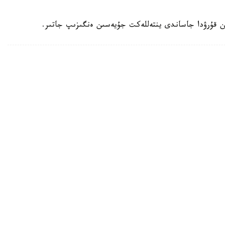
ن قۇرۋدا جاساندى ينتەللەكت جۇيەسىن ەنگىزىپ جاتىر.
ۋعا دايىندالىپ جاتىر