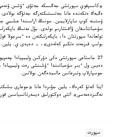
«كاسىپقوي سپورتشى جەڭىسكە جەتۋى ءۇشىن ۇنەمى 
ەڭبەك ەتكەندە عانا جەتىستىكتەرگە جەتۋگە بولادى.
تولعاندا سپورتتان دا، باپكەرلىكتەن دە ءبىرجولا قول
بولىپ قىزمەت ەتكىم كەلەدى»، - دەيدى ي. يلين.
27 جاستاعى سپورتشى ەكى دۇركىن وليمپيادا چەمپي
دەيىن ول ءبىر سۇحباتىندا ءۇشىنشى رەت وليمپيادا چ
جوسپارلاپ وتىرعانىن مالىمدەگەن بولاتىن.
ايتا كەتۋ كەرەك، يلين جۋىردا عانا «جوعارى بىلىكت
نەگىزدەمەسى» اتتى دوكتورلىق ديسەرتاتسياسىن قورعا
سپورت