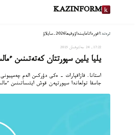
KAZINFORM
ترەند:
اقوردا
تاعايىنداۋ
وقيعا
2026-سايلاۋ
17:22, 24 جەلتوقسان 2015
يليا يلين سپورتتان كەتەتىنىن ءمالى
جاسقا تولعاندا سپورتپەن قوش ايتىساتىنىن ءمالى