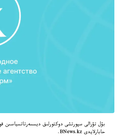
بۇل تۋرالى سپورتشى دوكتورلىق ديسسەرتاتسياسىن قورع
حابارلايدى BNews.kz.