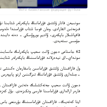
Фото: Казахстанская федерация футбола
سونىمەن قاتار ۇلتتىق قۇرامانىڭ باپكەرلەر شتابىنا
قىزمەتىن اتقارادى. وعان قوسا شتاب قۇرامىندا ەل
قاقپاشىلار باپكەرى، ۆاديم بوروۆسكي - دەنە دايىند
جۇمىس ىستەيدى.
62 جاستاعى دجون ۆانت سحيپ باپكەرلىك مانسابىندا 
سونداي-اق نيدەرلاند قۇراماسىنىڭ باپكەرلەر شتابىند
-جىلدارى ۇلتتىق قۇرامانىڭ تىزگىنىن ارنو پايپەرس
فارەر ارالدارى قۇراماسىنا قارسى وتكىزەدى. بۇل كەزد
ايتا كەتەيىك، قازاقستان قۇراماسىنىڭ بۇرىنعى باس ب