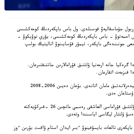
 نۇربول جۇماسقاليەۆ قوسىلدى. ول باس باپكەردىڭ كومەكشىسى
دوس احمەتوۆ - باس باپكەردىڭ كومەكشىسى، يۋري نوۆيكوۆ -
ىعى جونىندەگى باپكەر، تيمۋر قۇسايىنوۆ اناليتيك بولىپ
گرەكيا جانە ارمەنيا ۇلتتىق قۇرامالارىن جاتتىقتىرعان.
ا قىزمەت اتقارعان.
ول قازاقستان ۇلتتىق قۇراماسىن باسقارعان ەكىنشى نيدەرلاندتىق مامان اتاندى. بۇعان دەيىن 2006-2008
 ۇستاعان ەدى.
دجون ۆانت سحيپ جەتەكشىلىك ەتەتىن قازاقستان ۇلتتىق قۇراماسى العاشقى رەسمي ماتچىن 26 -قىركۇيەكتە
ەسۋ ۇلتتار ليگاسى اياسىندا وتەدى.
اپكەرى تالعات بايسۋفينوۆ ءبىر ايدان استام ۋاقىت بۇرىن ءوز