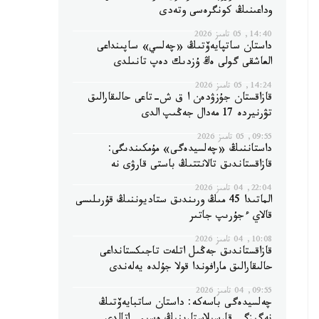
وداعىنىڭ كونگرەسى وتەدى
14:40, 05 تامىز 2026
داستان ساتپايەۆتىڭ «چەلسي» ساپىنداعى
العاشقى گولى ەڭ ۇزدىك دەپ تانىلدى
14:24, 05 تامىز 2026
قازاقستان جۇزۋدەن ا ق ش-تاعى حالىقارالىق
تۋرنيردە 17 مەدال جەڭىپ الدى
09:55, 05 تامىز 2026
داستاننىڭ «چەلسيدەگى» مۇمكىندىگى:
قازاقستاندىق تالانتتىڭ باستى قارۋى نە
22:04, 04 تامىز 2026
الماتىدا 45 مىڭ ورىندىق ستاديوننىڭ قۇرىلىسى
قالاي ءجۇرىپ جاتىر
10:08, 04 تامىز 2026
قازاقستاندىق جەڭىل اتلەت تاجىكستانداعى
حالىقارالىق مارافوندا قولا جۇلدە يەلەندى
09:55, 04 تامىز 2026
چەلسيدەگى باسەكە: داستان ساتبايەۆتىڭ