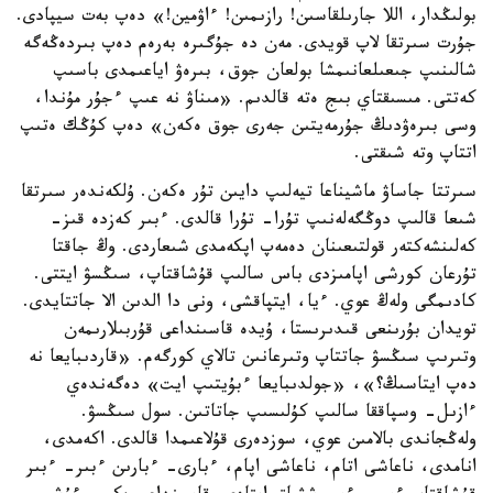
بولىڭدار، اللا جارىلقاسىن! رازىمىن! ءاۋمين!» دەپ بەت سيپادى.
جۇرت سىرتقا لاپ قويدى. مەن دە جۇگىرە بەرەم دەپ بىردەڭەگە
شالىنىپ جىعىلعانىمشا بولعان جوق، بىرەۋ اياعىمدى باسىپ
كەتتى. مىسىقتاي بىج ەتە قالدىم. «مىناۋ نە عىپ ءجۇر مۇندا،
وسى بىرەۋدىڭ جۇرمەيتىن جەرى جوق ەكەن» دەپ كۇڭك ەتىپ
اتتاپ وتە شىقتى.
سىرتتا جاساۋ ماشيناعا تيەلىپ دايىن تۇر ەكەن. ۇلكەندەر سىرتقا
شىعا قالىپ دوڭگەلەنىپ تۇرا- تۇرا قالدى. ءبىر كەزدە قىز-
كەلىنشەكتەر قولتىعىنان دەمەپ اپكەمدى شىعاردى. وڭ جاقتا
تۇرعان كورشى اپامىزدى باس سالىپ قۇشاقتاپ، سىڭسۋ ايتتى.
كادىمگى ولەڭ عوي. ءيا، ايتپاقشى، ونى دا الدىن الا جاتتايدى.
تويدان بۇرىنعى قىدىرىستا، ۇيدە قاسىنداعى قۇربىلارىمەن
وتىرىپ سىڭسۋ جاتتاپ وتىرعانىن تالاي كورگەم. «قاردىبايعا نە
دەپ ايتاسىڭ؟»، «جولدىبايعا ءبۇيتىپ ايت» دەگەندەي
ءازىل- وسپاققا سالىپ كۇلىسىپ جاتاتىن. سول سىڭسۋ.
ولەڭجاندى بالامىن عوي، سوزدەرى قۇلاعىمدا قالدى. اكەمدى،
انامدى، ناعاشى اتام، ناعاشى اپام، ءبارى- ءبارىن ءبىر- ءبىر