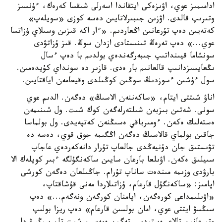
ادامىمىز عوي، اۋىزەكى ايتقاندا اسەرلى شىقسا كەرەك، ءۇنسىز
وتىرىپ قالدى. اۋزىن جىبىرلاتايىن دەسە كوزى «سويلەپ»
كەتەيىن دەپ تۇرعانىن اڭعاردىم. «ءار اكە قىزىن وسىلاي ۇزاتسا
عوي...» دەپ تەرەڭ تىنىستادى ازدان سوڭ. قىز ۇزاتۋدى
سونشاما قيىنداتىپ جىبەرگەندەي بولدىم با دەپ ءسال
ىڭعايسىزدانىپ قالعانىم بار ەدى. قازىر دە سونداي كۇيدەمىن.
سول ءۇشىن ءسوزدىڭ سوڭىن كوڭىلدى وقيعامەن اياقتايىن.
اناۋ شىتتى ايتام، «ساكەننەن الاسىڭ» دەگەن. الدىم عوي
سونى. شەتىن بىزبەن شىلتەرلەگەن كوك شىت. ول شىنىمەن
ەستەلىك ەكەن. ءومىرباقي ەسىڭنەن كەتپەيدى. ول بولماسا
جاقىن بولماي قالاسىڭ دەگەن اڭگىمە جوق قوي، دەسە دە
تۋىستىق جان دۇنيەڭدى جالعاپ تۇرار دانەكەردەي عاجاپ
سىيلىق ەكەن. اۋىلعا بارعان سايىن ساكەنگۇلگە ءبىر كويلەك الا
بارۋدى وزىمە مىندەت ساناپ تۇرام. جاڭىلعان دەگەن كورشى
اپامىز: «ساكەنگۇل قارعام، ۇزاتىلاردا مەنى قۇشاقتاپ،
«اۋىلىمداعى كورەگەن، اپامنان كورگەن ونەگەم...» دەپ
سىڭسۋ ايتتى عوي، امان بولسىن قارعام» دەپ ريزا بولىپ