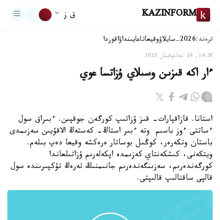
KAZINFORM
ق ز
ترەند:
2026-سايلاۋ
وقيعا
تاعايىنداۋ
اقوردا
14:38, 24 جەلتوقسان 2015
ءار اكە قىزىن وسىلاي ۇزاتسا عوي
استانا. قازاقپارات- قىز ۇزاتىپ كورگەن جوقپىن. ءبىراق سول
ءساتتى ءوز باسىم وتە ءبىر استاڭ- كەستەڭ الاقۇيىن سەزىمدى
باستان وتكەرەر، كوڭىل بوساتار ەرەكشە وقيعا دەپ بىلەم.
ويتكەنى، كىشكەنتاي كەزىمدە اپكەلەرىم ۇزاتىلعاندا
كورگەندەرىم، سەزىنگەندەرىم جانىمنىڭ تەرەڭ تۇكپىرىندە سول
قالپى ساقتالىپ قالىپتى.