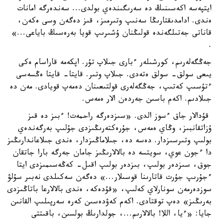
ايتپەسە اكەسىنىڭ دە سەرىگىندەي بولدى... سەندەرگە امانات
ەندى. ادامدىقتارىڭا سەنىپ وتىرمىز، قىز دەگەن وسى ەكەن،
قاناتى جەتىلگەندە قولىڭنان ۇشىرىپ قويا بەرەسىڭ باياعى...»
.
جەڭگەلەرىم، كورشىلەر ءبارى جىلاپ تۇر. اپكەمە قاراسام ەكى
يىعى سولق- سولق ەتەدى. جىلاپ وتىر. قايتا- قايتا ەڭسەسى
ءتۇسىپ كەتىپ، جەڭگەلەرى قولتىعىنان دەمەپ قويادى. مەن دە
جىلادىم. اكەم باسىن جەردەن الار ەمەس.
قۇدالار جاق ءسوز الدى. «سىزدەرگە راحمەت! ءبىز دە قىز
ۇزاتقانبىز، وڭاي ەمەس، جۇرەكتەرىڭىزدى جۇلىپ بەرگەندەي
بولىپ وتىرسىزدار. دەسە دە، جىلاماڭىزدار، ەندى جىلاعاندارىڭىز
دا ءجون عوي، سويتسە دە بالالارىڭىز جامان جەرگە بارا جاتقان
جوق، سىزدەر بولىپ، بىزدەر بولىپ اقىل- كەڭەسىمىزدى ايتا
ءجۇرىپ جۇرت قاتارىنا قوسىلار...» دەگەن سەكىلدى نەبىر سۇلۋ
سوزدەرمەن سونارلاي كەلىپ، «قۇدەكە، ەندى بالالارعا باتاڭىزدى
بەرىڭىز» دەپ توقتادى. اكەم كەۋدەسىن كەرە سەرپىلىپ القانىن
جايا: «ءيا، اللا! بالالارىم...، جولدارىڭ بولسىن، باقىتتى