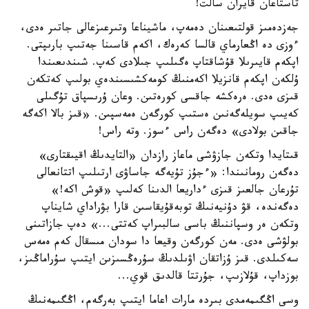
تاستاعان قايران سالت!
جەزدەمىز قولتىعىنان دەمەپ، ماشيناعا وتىرعىزعالى جاتىر ەدى،
ءوزى دە اڭعارماي قالسا كەرەك، اكەم قاسىنا جەتىپ بارىپتى.
اپكەم قايىرىلا قۇشاقتاپ ەگىلىپ جىلادى كەپ. شىندىعىندا
ۇلكەن اپكەم قانزيلا اكەمنىڭ كومەكشىسىندەي بولىپ كەتكەن
قىزى ەدى. ەرەكشە جاقسى كورەتىن. وعان ۇرىسپاق تۇگىلى
كەيىپ سويلەگەنىن ەستىپ كورگەن ەمەسپىن. «قىز بالا اكەگە
جاقىن بولادى» دەگەن راس ءسوز. وتە راس!
قىتايدا وتكەن جازۋشى ماعاز رازدان «التايدىڭ اقيىقتارى»
دەگەن رومانىندا: «ءجۇز تۇيەگە جاساۋى ارتىلىپ اتتانعالى
تۇرعان جالعىز قىزى ءداريعا الدىنا كەلىپ «قوش اكە!»
دەگەندە، قۋ دۇنيەنىڭ توبەقۇيقاسىن قارا بۋراداي شايناپ
وتكەن ەر وسپاننىڭ باسى سالبىراپ كەتتى...» دەپ جازاتىنى
بولۋشى ەدى. مەن كورگەن وقيعا دا سودان مىسقال كەم ەمەس
سەكىلدى. قىز ۇزاتقان اۋىلدىڭ سۇرەڭسىزىن ايتىپ سۇراماڭىز،
بوزداپ، قۇلازىپ، جۇرتتا قالدىق قوي...
وسى اڭگىمەمدى بىردە مارات اعاما ايتىپ بەرگەم، اڭگىمەنىڭ