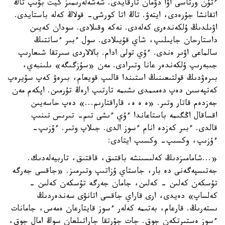
ءتۇن ورتاسى اۋا دۋمان تارقايدى. شەشەلەرىمىز كيت بۋىپ تاڭ
اتقانشا جۇرەدى، ايتەۋ. تاڭ اتا كورشى- قولاڭ كەلە باستايدى.
اۋىلدىڭ ۇلكەندەرى كەلەدى. نەكە وقىلادى. سودان كەيىن
داستارحان جايىلىپ، شاي قۇيىلادى. سول ءبىر ءساتتىڭ
سالماعى اۋىر ەندى. ءۇي تولى ادام. بالالاردى سىرتقا شىعارىپ
جىبەرىپ ۇلكەندەر عانا وتىرادى. مەن «سۇزگىگە» ىلىنبەي،
بىرەۋدىڭ قولتىعىنىڭ استىندا قالىپ قويعام، بىرەۋ كەپ سۇيرەپ
كەتپەسىن دەپ دەمىمدى ىشىمە تارتىپ ارەڭ تۇرمىن. اپكەم مەن
جەزدەم قاتار وتىر. «ە ە ە، قاراقتارىم...» دەپ حاسەيىن
اقساقال اڭگىمە باستاعاندا ءۇي ءىشى تىم- تىرىس تىنىپ
قالدى. ءبىر كەزدە انام ءسوز الدى. جىلاپ وتىر. ءۇزىپ-
ءۇزىپ، وكسىپ- وكسىپ ايتادى:
«...شامامىزدىڭ كەلىسىنشە باقتىق، قاقتىق، تاربيەلەدىك.
جەتىسپەگەنى دە بار، جاستاي ۇزاتىپ وتىرمىز. «جاقسى جەرگە
تۇسكەن كەلىن - كەلىن، جامان جەرگە تۇسكەن كەلىن -
كەلساپ» دەيدى، ارى قاراي جاقسى اتانۋى سەندەردىڭ
ىستەرىڭ. قارعام، بەتىمە كەلەر ءسوز قايتارعان ەمەس، جامانات
ءسوز ەستىرتكەن جوق. جات جۇرتقا جاراتىلعان سوڭ امال جوق،