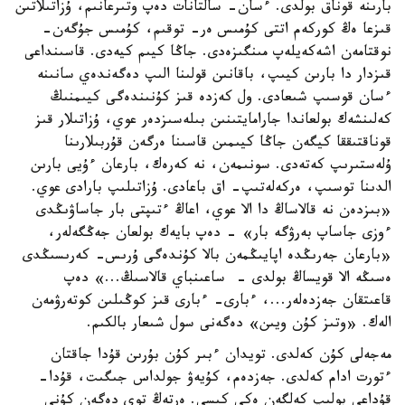
بارىنە قوناق بولدى. ءسان- سالتانات دەپ وتىرعانىم، ۇزاتىلاتىن
قىزعا ەڭ كوركەم اتتى كۇمىس ەر- توقىم، كۇمىس جۇگەن-
نوقتامەن اشەكەيلەپ مىنگىزەدى. جاڭا كيىم كيەدى. قاسىنداعى
قىزدار دا بارىن كيىپ، باقانىن قولىنا الىپ دەگەندەي سانىنە
ءسان قوسىپ شىعادى. ول كەزدە قىز كۇنىندەگى كيىمنىڭ
كەلىنشەك بولعاندا جارامايتىنىن بىلەسىزدەر عوي، ۇزاتىلار قىز
قوناقتىققا كيگەن جاڭا كيىمىن قاسىنا ەرگەن قۇربىلارىنا
ۇلەستىرىپ كەتەدى. سونىمەن، نە كەرەك، بارعان ءۇيى بارىن
الدىنا توسىپ، ەركەلەتىپ- اق باعادى. ۇزاتىلىپ بارادى عوي.
«بىزدەن نە قالاساڭ دا الا عوي، اعاڭ ءتىپتى بار جاساۋىڭدى
ءوزى جاساپ بەرۋگە بار» - دەپ بايەك بولعان جەڭگەلەر،
«بارعان جەرىڭدە اپايىڭمەن بالا كۇندەگى ۇرىس- كەرىسىڭدى
ەسىڭە الا قويساڭ بولدى - ساعىنباي قالاسىڭ...» دەپ
قاعىتقان جەزدەلەر...، ءبارى- ءبارى قىز كوڭىلىن كوتەرۋمەن
الەك. «وتىز كۇن ويىن» دەگەنى سول شىعار بالكىم.
مەجەلى كۇن كەلدى. تويدان ءبىر كۇن بۇرىن قۇدا جاقتان
ءتورت ادام كەلدى. جەزدەم، كۇيەۋ جولداس جىگىت، قۇدا-
قۇداعي بولىپ كەلگەن ەكى كىسى. ەرتەڭ توي دەگەن كۇنى