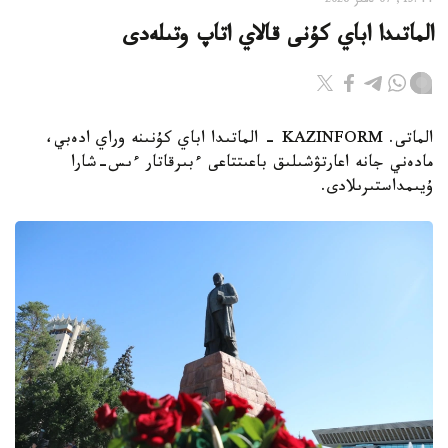
15:44, 07 تامىز 2026
الماتىدا اباي كۇنى قالاي اتاپ وتىلەدى
الماتى. KAZINFORM - الماتىدا اباي كۇنىنە وراي ادەبي،
مادەني جانە اعارتۋشىلىق باعىتتاعى ءبىرقاتار ءىس-شارا
ۇيىمداستىرىلادى.