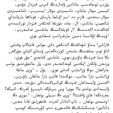
بۇزىپ توبەلەسىپ جاتاتىن ۇلداردىڭ كىرىن قىزدار جۋدى،
كيىمىن سولار جاماپ، نانىمىزدى سولار ءپىسىرىپ، تاماعىمىزدى
سولار ىستەدى. قازىر دە ءبىز اۋىلعا بارساق، قوناققا بارعانداي
شالجيىپ جاتامىز، ال، جات جۇرتقا كەتكەن قىزدار توركىندەپ
كەلگەندە اكەسىنىڭ ءار كويلەگىنىڭ جاعاسىن تەكسەرىپ،
ءۇيدىڭ اۋلاسىنا دەيىن جارقىراتىپ شىعادى عوي.
قاراشى! مىناۋ شۋماقتىڭ الدىڭعى ەكى جولىن قايتالاپ وقىشى.
اناۋ توپ جىلقىنىڭ ىشىنەن كوزدەگەنىن ۇستاي الماي جۇرگەن
بالا مىنا قىزدىڭ باۋىرى عوي، شاماسى كەلمەي ءجۇر عوي،
وزىنەن ۇلكەن اپكەسى كومەكتەسەر ەدى، ول جاتجۇرتتىق بولىپ
جارالعان سوڭ ۇزاتىلىپ كەتتى عوي... بۇل - ءوزى جاتقا
ۇزاتىلىپ بارا جاتىپ، سوڭىندا قالىپ بارا جاتقان باۋىرىن،
اكەسىن ۋايىمداعان قىزدىڭ كوكىرەگىندەگى سۋرەت. ەندى
ۋايىمدادى بولدى ما؟ جوق! ونى بىرەۋگە تاپسىرۋ كەرەك. كىمگە؟
جەزدەگە! قاي ۋاقىتتا؟ ءوزى ەڭ سىيلى بولعان، ءسوزى ەڭ
ءوتىمدى بولعان - تاپ اتتانار كەزدە. قامقورلىق قانا ەمەس،
دانالىق! «ەسكىلىكتىڭ قالدىعى» دەپ كۇرەسىنگە كومىپ