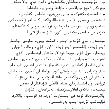
جان دۇنيەسىنە ەشقاشان ۇڭىلمەيدى ەكەن عوي. بالا دەگەن
جۇرەگى ءجۇز جارالانىپ، مازاققا ۇشىراپ، قانشاما
«ادىلەتسىزدىكتەرگە» جانى توزبەي، شاماسى كەلمەي،
تىستەنىپ وسەدى. قارسى شىقساڭ ۇلكەن كىسىلەر ۇلكەندىگىن
ىستەپ ۇرىپ- سوعىپ ەڭىرەتىپ قويادى. سونى كىشكەنتاي
كەزىمنەن بىلەدى ەكەنمىن. كوردىڭىز بە مازاقتى!؟ .
سونىمەن، توي كۇندىز ءوتتى. كەشتە ويىن- ساۋىق. جاستار
ءبىر ۇيدە، ۇلكەندەر ءبىر ۇيدە. ءان، كۇي، ولەڭ، ءتۇرلى
ويىندار. سول كۇنى تويعا قۇدالار جاقتان ايتىساتىن، كۇي
شەرتىپ، دومبىرامەن ءان سالاتىن دەگەندەي ءتىلدى- جاقتى
ارنايى ادامدار كەلەدى. ءبىزدىڭ جاق تا ءبىر اقىنىن دايىنداپ
ساق وتىرادى. ايتىس، ولەڭى كوپ بولعاننان كەيىن بە، ماعان
جاستاردان گورى ۇلكەندەر جاقتىڭ وتىرىسى جاقسى قۇساپ
تۇرادى. ول ايتىستاردان ەستە قالعان شۋماقتار از ەمەس.
نيعىمەت، باكەي اعالارىمىزدىڭ، مەيرامحان، شاۋەل
اپالارىمىزدىڭ تويداعى ايتىستارىنا ءوزىم دە قوسىپ، بالالارعا
قۇلپىرتىپ تۇرىپ ايتىپ بەرەتىنمىن.