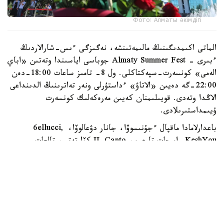
Фото: Алматы әкімдігі
الماتى اكىمدىگىنىڭ مالىمەتىنشە، نەگىزگى ءىس-شارالاردىڭ
ءبىرى - Almaty Summer Fest جوباسى اياسىندا وتەتىن «اباي
الەمى» كونسەرت-سپەكتاكلى. ول 8- تامىز ساعات 18:00-دەن
22:00-گە دەيىن «الاتاۋ» ءداستۇرلى ونەر تەاترىنىڭ الدىنداعى
الاڭدا وتەدى. قويىلىمنان كەيىن مەرەكەلىك كونسەرت
ۇيىمداستىرىلادى.
باعدارلامادا ماقپال ءجۇنىسوۆا، جانار دۋعالوۆا، 6ellucci,
KeshYou, اسحات تارعىن، IL Canto كۆارتەتى، تالعات
كۇزەمبايەۆ، ەرلان ءبىلال، نۇرلىبەك ناعمەتوۆ، سەرىك يساحان،
نۇرلان بەردىبايەۆ، ءبىرجان دەمە ۇلى، ISATAY ونەر
كورسەتەدى. سونداي-اق «الاتاۋ» ءداستۇرلى ونەر تەاترىنىڭ
ارتيستەرى، «الاتاۋ» انسامبلى جانە مەدەۋ اۋدانىنىڭ
شىعارماشىلىق ۇجىمدارى ساحناعا شىعادى.