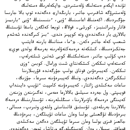
تۇندە اپكەم ەستەلىك ۇلەستىردى. «اپكەلەرىڭ ەستەلىك
ۇلەستىرۋگە شاقىرىپ جاتىر، بارىڭدار» دەگەندە توپ بالا جارىسا
جۇگىردىك. اكەمنىڭ اعاسىنىڭ ءۇيى، ءىنىسىنىڭ ءۇيى ءبارىمىز
قاتار وتىراتىنبىز، كورشى- قولاڭ، تويعا كەلگەن باسقا تۋىستىڭ
بالالارى بار دەگەندەي وتە كوپپىز ەندى. ءبىز كىرگەندە شەشەم
شىعىپ كەلە جاتىر ەكەن. «ءما، مىنانىڭ بارىنە قايتىپ
جەتكىزەسىڭ، كىشكەنە ەرەسەكتەۋلەرىنە بەرسەڭ بولدى عوي»
دەپ كۇلىپ جاتىر. ەستەلىكتىڭ كوبى شەتىن شىلتەرلەپ،
كەستەلەپ تىككەن كىشكەنتاي شىت ورامال. كوبىن ءوزى
تىككەن. كەيبىرەۋىن قوناق بولىپ جۇرگەندە قۇربىلارىنا
تىككىزگەن دەگەندەي. ونىڭ كەيبىرەۋىنە سىرعا، جۇزىك،
ساعات سەكىلدى زاتتار، كەيبىرەۋىنە كامپيت ءتۇيىپ دايىنداپ
قويىپتى. ول جەردە سىيلىق بالالارعا ەمەس، نەگىزىنەن وزىنەن
كەيىنگى ەرەسەك باۋىرلارىنا، سىڭلىلەرىنە، تۋىستارىنىڭ ەرەسەك
بالالارىنا بەرىلەدى. تۋىستىق قاتىناستى ولشەي وتىرىپ، مىسالى،
بىرەۋدىڭ تۇڭعىشى بولسا وعان ساعات تۇيىلگەن، بىرەۋدىڭ
جالعىز قىزى بولسا وعان سىرعا تۇيىلگەن دەگەن سەكىلدى
قوماقتى سىيلار، ودان كەيىنگىلەرگە ورتاشا، تومەن دەگەندەي