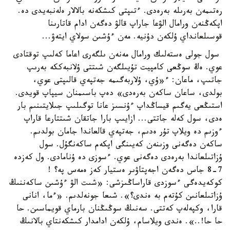
رەتىمەن بەرىلە بەرەدى. ءتىپتى كىشكەنە بالالار ەلەنبەيدى دە.
اپكەڭنەن ورامال الۋعا جاراپ قالۋ دەگەن ادام قاتارىنا
قوسىلعانداي ۇلكەن دۇنيە. مەن ءۇشىن سولاي ايتەۋ...
سول جولى ەستەلىك ورامال مەنەن ىلگەرى اعاما كەلىپ توقتادى
عوي. ەڭ سوڭعى كامپيت تۇيىلگەن شىتتى ۇلانبەككە بەرىپ
جاتىپ، ماعان: ء«ۇي، ۇلاربەگىمە جەتپەي قالىپتى عوي،
بولدى، ساعان ساكەن بەرەدى» دەپ باسىمنان سيپاپ قويدى.
استىڭعى يەگىم قيساڭداپ ءۇنسىز عانا توگىلىپ جىلايتىنىم بار
ەدى، سول كەلە جاتتى... ازايىپ بارا جاتقان شىتتارعا قاراپ
ءوزىم دە ويلاپ تۇر ەدىم، جەتپەي قالعاندا جامان بولدىم.
ساكەن دەگەنى وزىنەن كەيىنگى اپكەم ساكەنگۇل. سول
ۇزاتىلعاندا بەرەدى دەگەنى عوي. ءسوزى دە ۇنامادى. ول كەزدە
7-8 جاس دەگەن اجەپتاۋىر ەستيار كەز ەمەس پە؟ !
كوكەيدەگى ءسوزدى قاراساڭىزشى: «شىت الۋ ءۇشىن ساكەننىڭ
ۇزاتىلعانىن كۇتەم بە ەندى؟». شىعا جونەلدىم. «ءما، انانى
قارا، وكپەلەپ كەتتى. سەنىڭ سوڭىڭنان بارماي قويماسىن. حا
حا حا!..». ەندى ويلاسام، ۇلكەن ادامدار كىشكەنتاي بالانىڭ