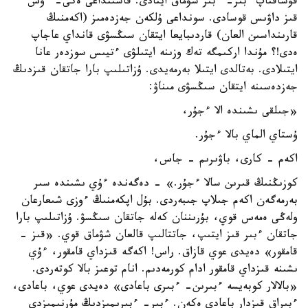
قۇشاقتاپ ءبىر- ءبىر شۋماق ايتادى. قاسىنداعى ەكى- ءۇش
قىز داۋىس قوسادى. سونداعى ۇلكەن جەزدەمىز (اكەمنىڭ
قارىنداسىن العان) قاردىبايعا ايتقان سىڭسۋى قانداي عاجاپ
ەدى!؟ مۇندا اركىمگە تەك وزىنە ايتىلۋى ءتيىس سوزدەر عانا
ايتىلادى. بەتالدى ايتىلا بەرمەيدى. ۇزاتىلىپ بارا جاتقان قىزدىڭ
جەزدەسىنە ايتقان سىڭسۋى مىناۋ:
«جىلقى ىشىندە الا ءجۇر،
ۇستاي الماي بالا ءجۇر.
اكەم - كارى، باۋىرىم - جاس،
كوزىڭنىڭ قىرىن سالا ءجۇر.» - دەگەندە ءۇي ىشىندە سىر
بەرمەگەن اكەم جىلاپ جىبەردى. بۇل اپكەمنىڭ ءوزى شىعارعان
ولەڭى ەمەس قوي، بۇرىننان كەلە جاتقان سىڭسۋ. ۇزاتىلىپ بارا
جاتقان ءبىر قىز ايتىپ، جاتتالىپ قالعان شۋماق قوي. «قىز -
قامقور» دەيدى عوي قازاق. راس! اكەگە قىزداي قامقور، ءۇي
ىشىنە قىزداي قامقور ادام كورمەدىم. انام توعىز بالا كوتەردى.
«بالالار كوبەيسە ءبىرىن- ءبىرى باعادى» دەيدى عوي، باعادى،
ءبىراق قىزدار باعادى ەكەن. ءبىر- ءبىرىمىزدىڭ مۇرنىمىزدى