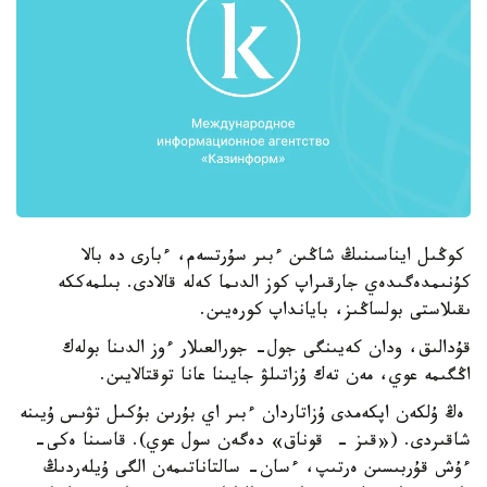
كوڭىل ايناسىنىڭ شاڭىن ءبىر سۇرتسەم، ءبارى دە بالا
كۇنىمدەگىدەي جارقىراپ كوز الدىما كەلە قالادى. بىلمەككە
ىقىلاستى بولساڭىز، بايانداپ كورەيىن.
قۇدالىق، ودان كەيىنگى جول- جورالعىلار ءوز الدىنا بولەك
اڭگىمە عوي، مەن تەك ۇزاتىلۋ جايىنا عانا توقتالايىن.
ەڭ ۇلكەن اپكەمدى ۇزاتاردان ءبىر اي بۇرىن بۇكىل تۋىس ۇيىنە
شاقىردى. («قىز - قوناق» دەگەن سول عوي). قاسىنا ەكى-
ءۇش قۇربىسىن ەرتىپ، ءسان- سالتاناتىمەن الگى ۇيلەردىڭ