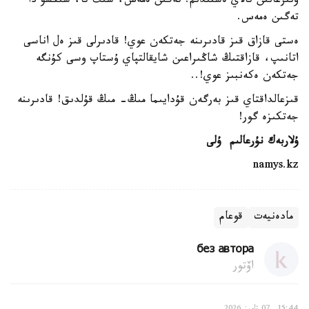
وتىرعانىن تالاي ەستىدىم. تەگىن ەمەس، شىت تا، سىڭسۋ دا
تەگىن ەمەس.
ەستى قازاق قىز قادىرىنە جەتكەن عوي! قادىرلى قىز ەل اناسى
اتانىپ، قازاقتىڭ شاڭىراعىن شايقالتپاي ۇستاپ وسى كۇنگە
جەتكەن ەكەنبىز عوي!..
قىزعالداقتاي قىز بەرگەن قۇدايىما مىڭ- مىڭ قۇلدىق! قادىرىنە
جەتكىزە گور!
ۇلاربەك نۇرعالىم ۇلى
namys.kz
مادەنيەت
قوعام
без автора
اۆتور