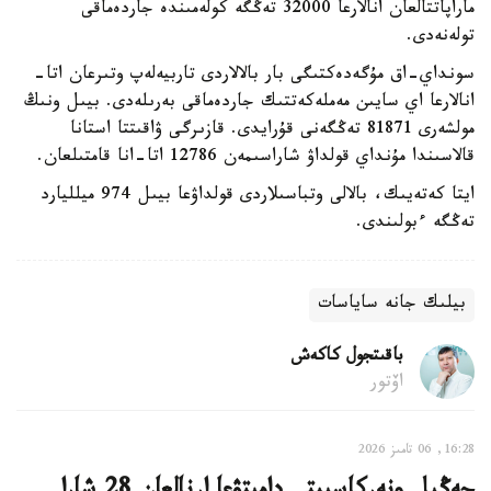
ماراپاتتالعان انالارعا 32000 تەڭگە كولەمىندە جاردەماقى
تولەنەدى.
سونداي-اق مۇگەدەكتىگى بار بالالاردى تاربيەلەپ وتىرعان اتا-
انالارعا اي سايىن مەملەكەتتىك جاردەماقى بەرىلەدى. بيىل ونىڭ
مولشەرى 81871 تەڭگەنى قۇرايدى. قازىرگى ۋاقىتتا استانا
قالاسىندا مۇنداي قولداۋ شاراسىمەن 12786 اتا-انا قامتىلعان.
ايتا كەتەيىك، بالالى وتباسىلاردى قولداۋعا بيىل 974 ميلليارد
تەڭگە ءبولىندى.
بيلىك جانە ساياسات
باقىتجول كاكەش
اۆتور
16:28, 06 تامىز 2026