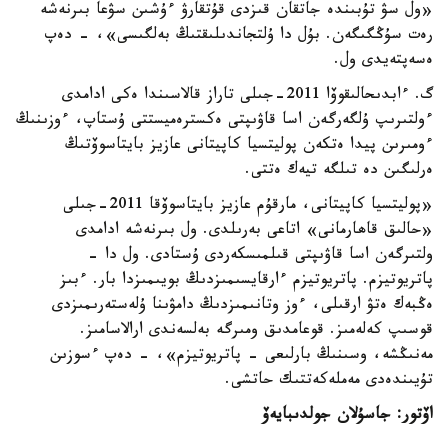
«ول سۋ تۇبىندە جاتقان قىزدى قۇتقارۋ ءۇشىن سۋعا بىرنەشە
رەت سۇڭگىگەن. بۇل دا ۇلتجاندىلىقتىڭ بەلگىسى»، - دەپ
ەسەپتەيدى ول.
گ. ءابدىحالىقوۆا 2011-جىلى تاراز قالاسىندا ەكى ادامدى
ءولتىرىپ ۇلگەرگەن اسا قاۋىپتى ەكسترەميستتى ۇستاپ، ءوزىنىڭ
ءومىرىن پيدا ەتكەن پوليتسيا كاپيتانى عازيز بايتاسوۆتىڭ
ەرلىگىن دە تىلگە تيەك ەتتى.
«پوليتسيا كاپيتانى، مارقۇم عازيز بايتاسوۆقا 2011-جىلى
«حالىق قاھارمانى» اتاعى بەرىلدى. ول بىرنەشە ادامدى
ولتىرگەن اسا قاۋىپتى قىلمىسكەردى ۇستادى. ول دا -
پاتريوتيزم. پاتريوتيزم ءارقايسىمىزدىڭ بويىمىزدا بار. ءبىز
ەڭبەك ەتۋ ارقىلى، ءوز وتانىمىزدىڭ دامۋىنا ۇلەستەرىمىزدى
قوسىپ كەلەمىز. قوعامدىق ومىرگە بەلسەندى ارالاسامىز.
مەنىڭشە، وسىنىڭ بارلىعى - پاتريوتيزم»، - دەپ ءسوزىن
تۇيىندەدى مەملەكەتتىك حاتشى.
اۆتور: جاسۇلان جولدىبايەۆ