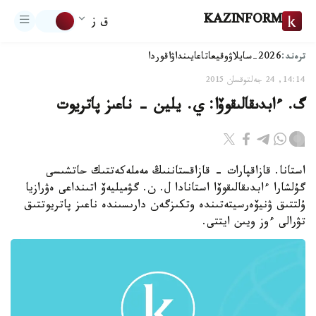
KAZINFORM
ق ز
ترەند:
2026-سايلاۋ
وقيعا
تاعايىنداۋ
اقوردا
14:14, 24 جەلتوقسان 2015
گ. ءابدىقالىقوۆا: ي. يلين - ناعىز پاتريوت
استانا. قازاقپارات - قازاقستاننىڭ مەملەكەتتىك حاتشىسى
گۇلشارا ءابدىقالىقوۆا استانادا ل. ن. گۋميليەۆ اتىنداعى ەۋرازيا
ۇلتتىق ۋنيۆەرسيتەتىندە وتكىزگەن دارىسىندە ناعىز پاتريوتتىق
تۋرالى ءوز ويىن ايتتى.