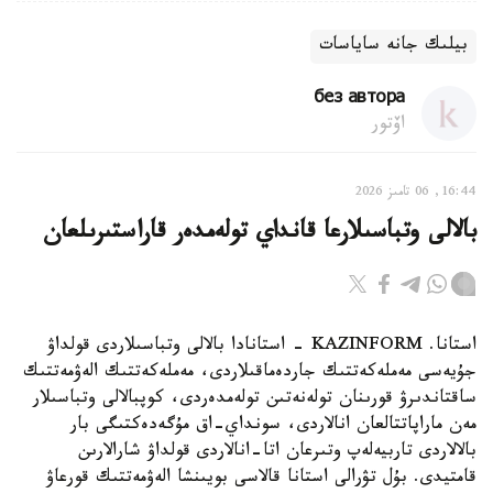
بيلىك جانە ساياسات
без автора
اۆتور
16:44, 06 تامىز 2026
بالالى وتباسىلارعا قانداي تولەمدەر قاراستىرىلعان
استانا. KAZINFORM - استانادا بالالى وتباسىلاردى قولداۋ
جۇيەسى مەملەكەتتىك جاردەماقىلاردى، مەملەكەتتىك الەۋمەتتىك
ساقتاندىرۋ قورىنان تولەنەتىن تولەمدەردى، كوپبالالى وتباسىلار
مەن ماراپاتتالعان انالاردى، سونداي-اق مۇگەدەكتىگى بار
بالالاردى تاربيەلەپ وتىرعان اتا-انالاردى قولداۋ شارالارىن
قامتيدى. بۇل تۋرالى استانا قالاسى بويىنشا الەۋمەتتىك قورعاۋ