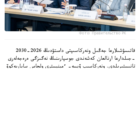
Фото: Правительство РК
قاتىسۋشىلارعا جەڭىل ونەركاسىپتى دامىتۋدىڭ 2026-2030
-جىلدارعا ارنالعان كەشەندى جوسپارىنىڭ نەگىزگى ەرەجەلەرى
تانىستىرىلدى. ونەركاسىپ ۆيسە- ءمينيسترى ولجاس ساپاربەكوۆ
اتاپ وتكەندەي، قۇجات زاڭناما، ساتىپ الۋ تەتىگىن جەتىلدىرۋ،
«كولەڭكەلى» يمپورتقا قارسى ءىس-قيمىل، ينۆەستيتسيا تارتۋ،
وتاندىق برەندتى دامىتۋ مەن كادر دايارلاۋعا ارنالعان 28 ءىس-
شارانى قامتيدى.