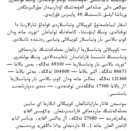
كۇتىمىنە بايلانىستى الەۋمەتتىك تولەم تولەنەدى. ونىڭ مولشەرى
سوڭعى ەكى جىلداعى الەۋمەتتىك اۋدارىمدار جۇرگىزىلگەن
ورتاشا ايلىق تابىستىڭ 40 پايىزىن قۇرايدى.
اسقار ايماعامبەتوۆ كوپبالالى وتباسىلاردى قولداۋ شارالارىنا دا
توقتالدى. ونىڭ ايتۋىنشا، كامەلەتكە تولماعان ءتورت جانە ودان
كوپ بالاسى بار وتباسىلار كوپبالالى وتباسى رەتىندە تانىلادى.
— كوپبالالى وتباسىلارعا ارنالعان مەملەكەتتىك جاردەماقى
وتباسىنىڭ تابىسىنا قاراماستان تاعايىندالادى. ونىڭ مولشەرى
ءتورت بالاسى بار وتباسىلارعا — 69330 تەڭگە، بەس بالاعا —
86673 تەڭگە، التى بالاعا — 104000 تەڭگە، جەتى بالاعا —
121360 تەڭگە. سەگىز جانە ودان كوپ بالاسى بار وتباسىلارعا
ءار بالاعا 17300 تەڭگەدەن تولەنەدى، — دەدى دەپارتامەنت
باسشىسى.
سونىمەن قاتار ماراپاتتالعان كوپبالالى انالارعا اي سايىن
مەملەكەتتىك جاردەماقى قاراستىرىلعان. «كۇمىس القا»
يەگەرلەرىنە — 27680 تەڭگە، ال «التىن القا»، «باتىر انا»
اتاعىن العان جانە 1، II دارەجەلى «انا داڭقى» وردەنىمەن