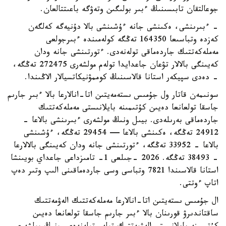
جوعالتقان تابىسىنىڭ ءبىر بولىگىن وتەۋگە باعىتتالعان.
- ءبىرىنشى، ەكىنشى جانە ءۇشىنشى بالا دۇنيەگە كەلگەن
كەزدە وتباسىعا 164350 تەڭگە كولەمىندە ءبىرجولعى
مەملەكەتتىك جاردەماقى تولەنەدى. ءتورتىنشى جانە ودان
كەيىنگى بالالار تۋعان جاعدايدا تولەم مولشەرى 272475 تەڭگە،
- دەدى سپيكەر استانا قالاسىنىڭ كوممۋنيكاتسيالار الاڭىندا.
سونىمەن قاتار ول جۇمىس ىستەمەيتىن اتا-انالارعا بالا ءبىر جارىم
جاسقا تولعانعا دەيىن كۇتىمىنە بايلانىستى مەملەكەتتىك
جاردەماقى بەرىلەدى. بيىل ونىڭ مولشەرى ءبىرىنشى بالاعا -
24912 تەڭگە، ەكىنشى بالاعا — 29454 تەڭگە، ءۇشىنشى
بالاعا - 33952 تەڭگە، ءتورتىنشى جانە ودان كەيىنگى بالالارعا
- 38493 تەڭگە. 2026 -جىلعى 1- تامىزداعى جاعداي بويىنشا
استانا قالاسىندا 7821 وتباسى وسى جاردەماقىنى الىپ وتىر دەپ
اتاپ ءوتتى.
ال جۇمىس ىستەيتىن اتا-انالارعا مەملەكەتتىك الەۋمەتتىك
ساقتاندىرۋ قورىنان بالا ءبىر جارىم جاسقا تولعانعا دەيىن