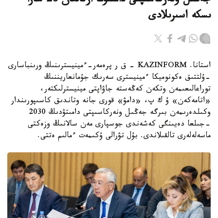
جەڭىل ونەركاسىپتى دامىتۋعا ارنالعان 28 شارا
ىسكە اسىرىلادى
استانا. KAZINFORM - ق ر پرەمەر-ءمينيسترىنىڭ ورىنباسارى
-ۇلتتىق ەكونوميكا ءمينيسترى سەرىك جۇمانعاريننىڭ
توراعالىعىمەن وتكەن كەڭەستە جاۋاپتى مينيسترلىكتەر،
«اتامەكەن» ۇ ك پ، «دامۋ» قورى جانە وتاندىق كاسىپورىندار
وكىلدەرىمەن بىرگە جەڭىل ونەركاسىپتى دامىتۋدىڭ 2030
-جىلعا دەيىنگى كەشەندى جوسپارى مەن سالانىڭ وزەكتى
ماسەلەلەرى تالقىلاندى. بۇل تۋرالى ۇكىمەت ءمالىم ەتتى.