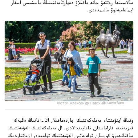
سالاسىندا رەتتەۋ جانە باقىلاۋ دەپارتامەنتىنىڭ باسشىسى اسقار
ايماعامبەتوۆ مالىمدەدى.
Фото: Александр Павский/Kazinform
ونىڭ ايتۋىنشا، مەملەكەتتىك جاردەماقىلار اتا-انانىڭ ەڭبەك
قىزمەتىنە قاراماستان تاعايىندالادى. ال مەملەكەتتىك الەۋمەتتىك
ساقتاندىرۋ قورىنان تولەنەتىن الەۋمەتتىك تولەمدەر ازاماتتاردىڭ