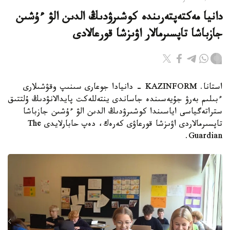
دانيا مەكتەپتەرىندە كوشىرۋدىڭ الدىن الۋ ءۇشىن
جازباشا تاپسىرمالار اۋىزشا قورعالادى
استانا. KAZINFORM - دانيادا جوعارى سىنىپ وقۋشىلارى
ءبىلىم بەرۋ جۇيەسىندە جاساندى ينتەللەكت پايدالانۋدىڭ ۇلتتىق
ستراتەگياسى اياسىندا كوشىرۋدىڭ الدىن الۋ ءۇشىن جازباشا
تاپسىرمالاردى اۋىزشا قورعاۋى كەرەك، دەپ حابارلايدى The
Guardian.