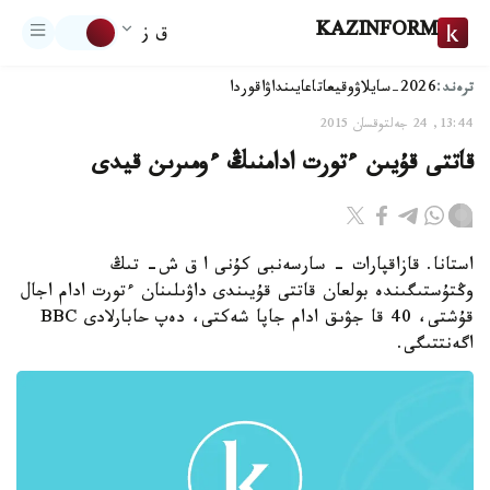
KAZINFORM
ق ز
ترەند:
2026-سايلاۋ
وقيعا
تاعايىنداۋ
اقوردا
13:44, 24 جەلتوقسان 2015
قاتتى قۇيىن ءتورت ادامنىڭ ءومىرىن قيدى
استانا. قازاقپارات - سارسەنبى كۇنى ا ق ش- تىڭ
وڭتۇستىگىندە بولعان قاتتى قۇيىندى داۋىلىنان ءتورت ادام اجال
قۇشتى، 40 قا جۋىق ادام جاپا شەكتى، دەپ حابارلادى BBC
اگەنتتىگى.