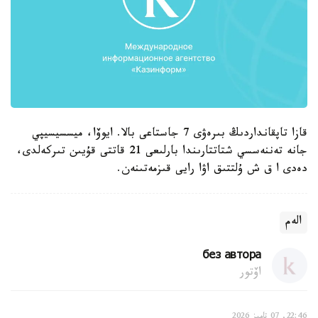
قازا تاپقانداردىڭ بىرەۋى 7 جاستاعى بالا. ايوۆا، ميسسيسيپي
جانە تەننەسسي شتاتتارىندا بارلىعى 21 قاتتى قۇيىن تىركەلدى،
دەدى ا ق ش ۇلتتىق اۋا رايى قىزمەتىنەن.
الەم
без автора
اۆتور
22:46, 07 تامىز 2026