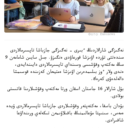
Фото: Euronews
نەگىزگى شارالاردىڭ ءبىرى - نەگىزگى جازباشا تاپسىرمالاردى
مىندەتتى تۇردە اۋىزشا قورعاۋدى ەنگىزۋ. جىل سايىن شامامەن 9
مىڭ مەكتەپ وقۋشىسى وسىنداي تاپسىرمالاردى دايىندايدى،
ەندى ولار ءوز بىلىمدەرىن اۋىزشا ەمتيحان كەزىندە قوسىمشا
دالەلدەۋى كەرەك.
بۇل شارالار 16 جاستان اسقان ورتا مەكتەپ وقۋشىلارىنا قاتىستى
بولادى.
بۇدان باسقا، مەكتەپتەر وقۋشىلاردى جازباشا تاپسىرمالاردى ۇيدە
ەمەس، سىنىپتا مۇعالىمنىڭ باقىلاۋىمەن تىكەلەي ورىنداۋعا
شاقىرادى.