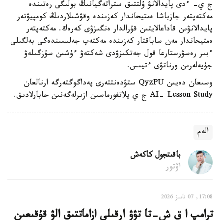
ج ي- ءدى پايدالانۋ ۇلتتىق ستراتەگيانىڭ بولىگى رەتىندە
مەكتەپتەر جازباشا ەمتيحاندار كەزىندە وقۋشىلاردىڭ كومپيۋتەر
پايدالانۋىن قاداعالايتىن قۇرالدار ەنگىزۋى كەرەك. مەكتەپتەر
ەمتيحاندار مەن ساباقتار كەزىندە مەكتەپ جەلىسىندەگى بەلگىلى
ءبىر رەسۋرستارعا قول جەتكىزۋدى شەكتەۋ ءۇشىن سۇزگىلەۋ
جۇيەلەرىن ورناتۋى ءتيىس.
وسىعان دەيىن QyzPU ستۋدەنتتەرى پەداگوگتەرگە ارنالعان
AI- Lesson Study ج ي پلاتفورماسىن ازىرلەگەنىن حابارلادىق.
الەم
باقىتجول كاكەش
اۆتور
17:08, 07 تامىز 2026
ترامپ ا ق ش-تا تۋۋ ارقىلى ازاماتتىق الۋ قۇقىعىن