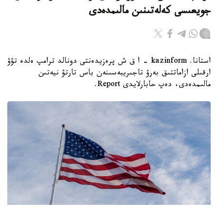
جويعىسى كەلەتىنىن مالىمدەدى
استانا. kazinform - ا ق ش پرەزيدەنتى دونالد ترامپ ەلدە تۋۋ
ارقىلى ازاماتتىق بەرۋ تاجىريبەسىنەن باس تارتۋ نيەتىن
مالىمدەدى، دەپ حابارلايدى Report.