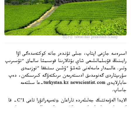
Фото: tawatchai prakobkit/Alamy
اسىرەسە جازعى اپتاپ، جىلى تۇندەر جانە كوكتەمدەگى اۋا
رايىنىڭ قۇبىلمالىلىعى شاي بۇتالارىنا قوسىمشا سالماق ءتۇسىرىپ
وتىر. عالىمدار ماسەلەنى شەشۋ ءۇشىن ىستىققا ءتوزىمدى
سۇرىپتاردى گەنومدىق ادىستەرمەن ىرىكتەۋگە كىرىسكەن، دەپ
حابارلايدى turkystan.kz newscientist.com-عا سىلتەمە
جاساپ.
الايدا الەۋمەتتىك جەلىلەردە تاراعان «تەمپەراتۋرا تاعى 1°C- قا
كوتەرىلسە، ماتچا مۇلدە جوعالادى» دەگەن مالىمدەمەنى عىلىمي
تۇرعىدان دالەلدەنگەن بولجام دەۋگە بولمايدى. قازىرگى
زەرتتەۋلەر كليماتتىڭ جىلىنۋى ءونىم كولەمىن ازايتىپ، جوعارى
ساپالى ماتچانىڭ ءدامىن وزگەرتۋى مۇمكىن ەكەنىن كورسەتەدى.