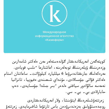
كوپتەگەن امەريكاندىقتار گۇلدەستەلەر مەن ەلەكتر شامدارىن
وزدەرىنىڭ ۇيلەرىنىڭ توبەلەرىنە، اعاشتارعا ءىلىپ قويادى.
مەرەكەلىك جارىقتاندىرۋعا 6 ميلليارد كيلوۆاتت- ساعاتتان استام
ەلەكتر قۋاتى جۇمسالادى، مۇنداي شىعىندى ەفيوپيا، تانزانيا
نەمەسە سالۆادور سياقتى ەلدەر ءبىر جىلدا جۇمسايدى، دەپ
حابارلادى بي- بي- سي.
زەرتتەۋشىلەردىڭ ايتۋىنشا، ولار امەريكاندىقتاردى
روجدەستۆولىق بەزەندىرۋدەن باس تارتۋعا شاقىرمايدى. زەرتتەۋ