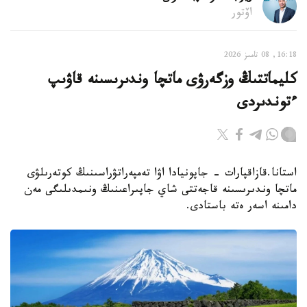
اۆتور
16:18, 08 تامىز 2026
كليماتتىڭ وزگەرۋى ماتچا وندىرىسىنە قاۋىپ
ءتوندىردى
استانا.قازاقپارات - جاپونيادا اۋا تەمپەراتۋراسىنىڭ كوتەرىلۋى
ماتچا وندىرىسىنە قاجەتتى شاي جاپىراعىنىڭ ونىمدىلىگى مەن
دامىنە اسەر ەتە باستادى.