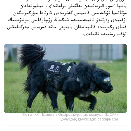
باسپا ءسوز قىزمەتىنەن بەلگىلى بولعانداي، ميلليونداعان
مۋتاتسيا نۇكتەسىن قامتيتىن گەنومدىق كارتاعا جۇرگىزىلگەن
اۋقىمدى زەرتتەۋ ناتيجەسىندە شىڭجاڭ وۆچاركاسى سولتۇستىك
قىتاي وڭىرىندە قالىپتاسقان بايىرعى جانە دەربەس جەرگىلىكتى
تۇقىم رەتىندە تانىلدى.
Фото: ҚХР Шыңжаң Өндіріс-құрылыс корпусы (ШӨҚК)
Қоғамдық қауіпсіздік басқармасы