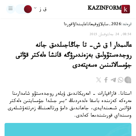
KAZINFORM
ق ز
ترەند:
2026-سايلاۋ
وقيعا
تاعايىنداۋ
اقوردا
08:54, 24 جەلتوقسان 2015
عالىمدار ا ق ش- تا جاڭاجىلدىق جانە
روجدەستۆولىق بەزەندىرۋگە قانشا ەلەكتر قۋاتى
جۇمسالاتىنىن ەسەپتەدى
استانا. قازاقپارات - امەريكاندىق ۇيلەر روجدەستۆو شامدارىنا
مەرەكە كەزىندە باسقا ەلدەردىڭ ءبىر جىلدا جۇمسايتىن ەلەكتر
قۋاتىن شىعىندايدى، جاھاندىق دامۋ ورتالعىنىڭ زەرتتەۋشىلەرى
وسىنداي قورىتىندىعا كەلدى.