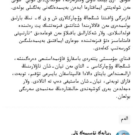
سۋىق ءارى بيىك تاۋلى وڭىرلەرگە، سونداي-اق گوبي ءشولى
مەن شولەيتتى ايماقتارعا ابدەن بەيىمدەلگەنى بەلگىلى بولدى.
قازىرگى ۋاقىتتا شىڭجاڭ وۆچاركالارى ش و ق ك- نىڭ بارلىق
بولىمدەرى مەن قالالارىندا شتاتتىق قىزمەتتىك يت رەتىندە
قولدانىلادى. ولار شەكارالىق باقىلاۋ مەن قوعامدىق ءتارتىپتى
قامتاماسىز ەتۋ قىزمەتىندە جوعارى ايماقتىق بەيىمدىلىگىن
كورسەتىپ كەلەدى.
قىتاي جۇمىسشى يتتەردى باسقارۋ قاۋىمداستىعى دەرەگىنشە،
شىڭجاڭ وۆچاركاسى - التاي مەن تيان-شان تاۋلارىنىڭ
ارالىعىنداعى بايتاق دالادا قالىپتاسقان بايىرعى تۇقىم، توبەت،
قازاق توبەتى، تيان-شان ماستيفى دەپ تە اتالادى. ولار
ەجەلدەن بەرى كوشپەندى حالىقتاردىڭ سەنىمدى سەرىگى
بولعان.
الەم
ريزابەك نۇسىپبەك ۇلى