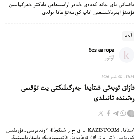
ماقساتى باي جانە كەدەي ەلدەر اراسىنداعى ەلەكتر ەنەرگياسىن
تۇتىنۋ ايىرماشىلىعىن اتاپ كورسەتۋ عانا بولدى.
الەم
без автора
اۆتور
17:24, 08 تامىز 2026
قازاق توبەتى قىتايدا جەرگىلىكتى يت تۇقىمى
رەتىندە تانىلدى
استانا. KAZINFORM – ق ح ر شىڭجاڭ ءوندىرىس-قۇرىلىس
كورپۋسى (ش و ق ك) قوعامدىق قاۋىپسىزدىك باسقارماسىنىڭ