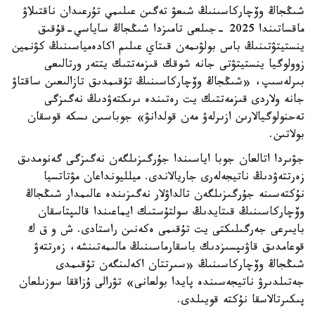
شىڭجاڭ وۆچاركاسىنىڭ شىعۋ تەگىن عىلىمي تۇرعىدان ناقتىلاۋ
ماقساتىندا 2025 -جىلعى تامىزدا شىڭجاڭ ساياسي-قۇقىق
ينستيتۋتىنىڭ باس بولۋىمەن قىتاي عىلىم اكادەمياسىنىڭ كۋنمين
زوولوگيا ينستيتۋتى جانە شوقك قىزمەتتىك يتتەر ورتالىعى
بىرلەسىپ، «شىڭجاڭ وۆچاركاسىنىڭ تۇقىمدىق تازالىعىن ساقتاۋ
جانە ولاردى قىزمەتتىك يت رەتىندە ىرىكتەۋدىڭ نەگىزگى
تەحنولوگيالارىن ازىرلەۋ مەن قولدانۋ» جوباسىن ىسكە قوسقان
بولاتىن.
جۋىردا اتالعان جوبا اياسىندا جۇرگىزىلگەن نەگىزگى گەنومدىق
زەرتتەۋدىڭ ناتيجەلەرى جاريالاندى. ميلليونداعان مۋتاتسيا
نۇكتەسىنە جۇرگىزىلگەن تالداۋلار نەگىزىندە عالىمدار شىڭجاڭ
وۆچاركاسىنىڭ قىتايدىڭ سولتۇستىك ايماعىندا قالىپتاسقان
بايىرعى جەرگىلىكتى يت تۇقىمى ەكەنىن راستادى. ش و ق ك
قوعامدىق قاۋىپسىزدىك باسقارماسىنىڭ مالىمەتىنشە، زەرتتەۋ
شىڭجاڭ وۆچاركاسىنىڭ «سىرتتان اكەلىنگەن تۇقىمدى
جەتىلدىرۋ ناتيجەسىندە پايدا بولعانى» تۋرالى ۇزاققا سوزىلعان
پىكىرتالاسقا نۇكتە قويىلدى.