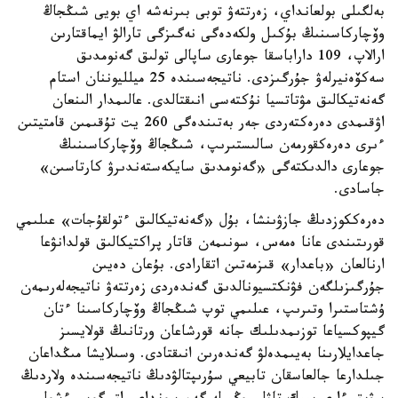
بەلگىلى بولعانداي، زەرتتەۋ توبى بىرنەشە اي بويى شىڭجاڭ
وۆچاركاسىنىڭ بۇكىل ولكەدەگى نەگىزگى تارالۋ ايماقتارىن
ارالاپ، 109 داراباسقا جوعارى ساپالى تولىق گەنومدىق
سەكۆەنيرلەۋ جۇرگىزدى. ناتيجەسىندە 25 ميلليوننان استام
گەنەتيكالىق مۋتاتسيا نۇكتەسى انىقتالدى. عالىمدار الىنعان
اۋقىمدى دەرەكتەردى جەر بەتىندەگى 260 يت تۇقىمىن قامتيتىن
ءىرى دەرەكقورمەن سالىستىرىپ، شىڭجاڭ وۆچاركاسىنىڭ
جوعارى دالدىكتەگى «گەنومدىق سايكەستەندىرۋ كارتاسىن»
جاسادى.
دەرەككوزدىڭ جازۋىنشا، بۇل «گەنەتيكالىق ءتولقۇجات» عىلىمي
قورىتىندى عانا ەمەس، سونىمەن قاتار پراكتيكالىق قولدانۋعا
ارنالعان «باعدار» قىزمەتىن اتقارادى. بۇعان دەيىن
جۇرگىزىلگەن فۋنكتسيونالدىق گەندەردى زەرتتەۋ ناتيجەلەرىمەن
ۇشتاستىرا وتىرىپ، عىلىمي توپ شىڭجاڭ وۆچاركاسىنا ءتان
گيپوكسياعا توزىمدىلىك جانە قورشاعان ورتانىڭ قولايسىز
جاعدايلارىنا بەيىمدەلۋ گەندەرىن انىقتادى. وسىلايشا مىڭداعان
جىلدارعا جالعاسقان تابيعي سۇرىپتالۋدىڭ ناتيجەسىندە ولاردىڭ