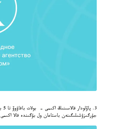
3. پ
جۇرگىزۋشىلىگىنەن باستاعان ول بۇگىندە قالا اكىمى 