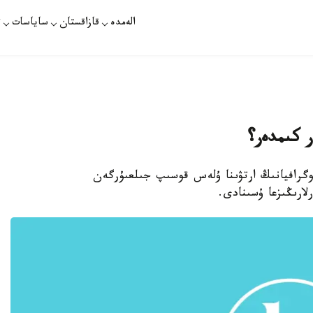
الەمدە
قازاقستان
ساياسات
ت
ر كىمدەر؟
پورتالى ەلدەگى دەموگرافيانىڭ ارتۋىنا ۇلەس قوسىپ جىلعىۇرگەن
لارىڭىزعا ۇسىنادى.