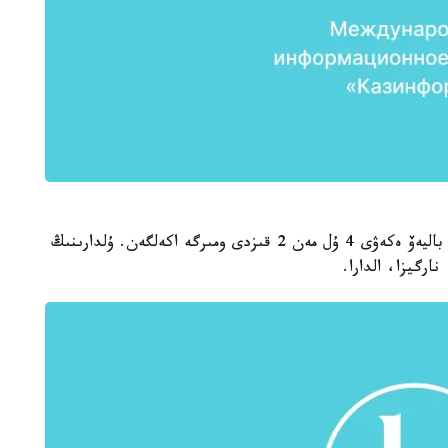
2. زاعيپا باليەۆا - ءماجىلعىىلىس دەپۋتاتى. مۇحتار باليەۆ ەكەۋى 4 ۇل مەن 2 قىزدى ومىرگە اكەلگەن. ۇلدارىنىڭ
ارگيزا، الدارا.