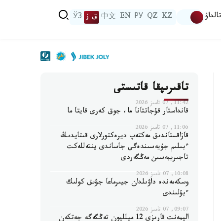
الداۋ
KZ
QZ
РУ
EN
中文
ق ز
ЎЗ
تاقىرىپقا قاتىستى
11:42, 07 تامىز 2026
قانداستار قۇجاتتانا ما، جوق كەرى قايتا ما
11:06, 07 تامىز 2026
قازاقستاندىق مەكتەپ ديرەكتورلارى قىتايدىڭ
ءبىلىم جۇيەسىندەگى جاساندى ينتەللەكت
تاجىريبەسىن مەڭگەردى
10:08, 07 تامىز 2026
وسكەمەندە داۋىلدان جيىرماعا جۋىق كولىك
ءبۇلىندى
09:07, 07 تامىز 2026
اليمەنت قارىزى 12 ميلليون تەڭگەگە جەتكەن