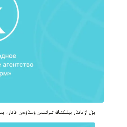
بۇل ازاماتتار بيلىكتىڭ تىزگىنىن ۇستاۋمەن قاتار، ب