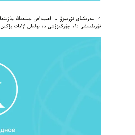
4. سەرىكباي تۇرىموۆ - اعىمداعى جىلدىڭ جازىندا ا
قۇرىلىسشى دا، جۇرگىزۋشى دە بولعان ازامات بۇگىن بەدەلدى اتقا