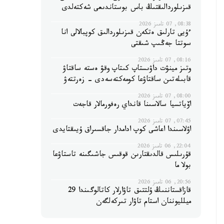
قىزىلوردالىقتىڭ باس بوستاندىعى شەكتەلدى
08:38, 07 تامىز 2026
ءۇيى تارلىق ەتكەن قىزىلوردالىق كوپبالالى انا
سوتتا جەڭىپ شىقتى
08:16, 07 تامىز 2026
وتىز مينۋت داۋىستاپ كىتاپ وقۋ ەستە ساقتاۋ
قابىلەتىن ساقتاۋعا كومەكتەسەدى - زەرتتەۋ
08:00, 07 تامىز 2026
اۆياتسيا سالاسىنا قانداي رەفورمالار قاجەت
07:45, 07 تامىز 2026
اۋلاسىندا اعاشى كوپ ادامدار جاقسىراق ۇيىقتايدى
22:04, 06 تامىز 2026
قۇرىلىس قالدىقتارىن قوقىس جاشىگىنە تاستاۋعا
بولا ما
20:56, 06 تامىز 2026
قازاقستاننىڭ ۇلتتىق تاۋارلار كاتالوگىندا 29
ميلليوننان استام تاۋار تىركەلگەن