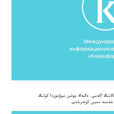
اۆلودار قالاسىنىڭ اكىمى - بولات باقاۋوۆ تا 5 بالانىڭ اكەسى. ەڭبەك جولىن سوۆحوزدا كولىك
شەنىنە دەيىن كوتەرىلدى.