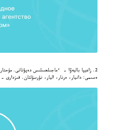
ەسىمى: دانيار، ەرنار، اليار، نۇرسۇلتان. قىزدارى - ن