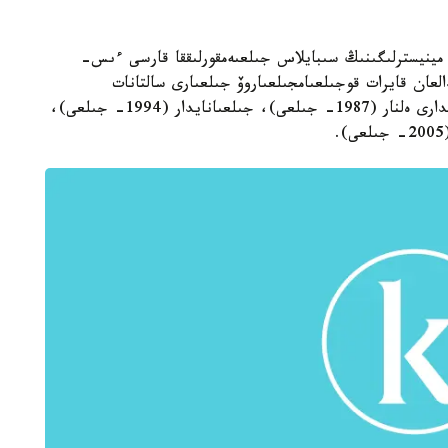
ى مينيسترلىگىنىڭ سىبايلاس جىلعىەمقورلىققا قارسى ءىس-
لعان قايرات قوجىلعىامجىلعىاروۆ جىلعىارى سالتانات
احانوۆامەن بىرگە 3 ۇل مەن 1 قىز تاربيەلەپ وتىر. ۇلدارى ەلنار (1987- جىلعى)، جىلعىانايدار (1994- جىلعى)،