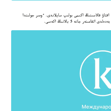
قتاۋ قالاسىنىڭ اكىمى بولىپ سايلاندى. ءومىر جولىندا
مىنەر جانە 5 بالانىڭ اكەسى.