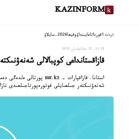
KAZINFORM
ترەند:
اقوردا
تاعايىنداۋ
وقيعا
2026-سايلاۋ
11:18, 23 جەلتوقسان 2015
قازاقستانداعى كوپبالالى شەنەۋنىكتە
استانا. قازاقپارات - nur.kz 
شەنەۋنىكتەر جىلعىايلى فوتورەپورتاجىلعىدى نازار