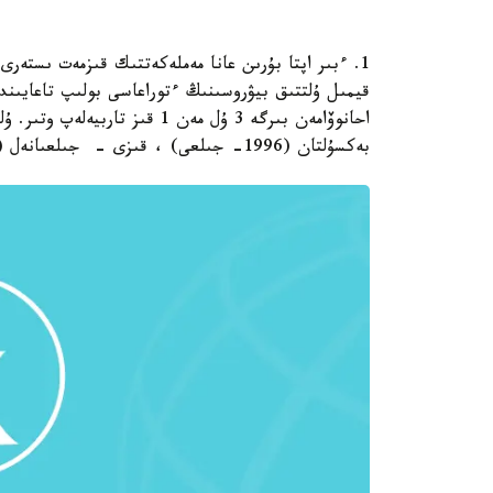
1. ءبىر اپتا بۇرىن عانا مەملەكەتتىك قىزمەت ىستەر
قيمىل ۇلتتىق بيۋروسىنىڭ ءتوراعاسى بولىپ تاعايىندا
بەكسۇلتان (1996- جىلعى) ، قىزى - جىلعىانەل (2005- جىلعى).