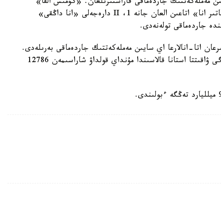
سايىن مەملەكەتتىك جاردەماقى قاراستىرىلعان. «كۇمىس القا»
يەگەرلەرىنە — 27680 تەڭگە، ال «التىن القا»، «باتىر انا» اتاعىن العان جانە 1، II دارەجەلى «انا داڭقى»
رعان اتا-انالارعا اي سايىن مەملەكەتتىك جاردەماقى بەرىلەدى.
بيىل ونىڭ مولشەرى 81871 تەڭگەنى قۇرايدى. قازىرگى ۋاقىتتا استانا قالاسىندا مۇنداي قولداۋ شاراسىمەن 12786