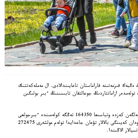
 ەڭبەك قىزمەتىنە قاراماستان تاعايىندالادى. ال مەملەكەتتىك
 تولەمدەر ازاماتتاردىڭ جوعالتقان تابىسىنىڭ ءبىر بولىگىن
- ءبىرىنشى، ەكىنشى جانە ءۇشىنشى بالا دۇنيەگە كەلگەن كەزدە وتباسىعا 164350 تەڭگە كولەمىندە ءبىرجولعى
مەملەكەتتىك جاردەماقى تولەنەدى. ءتورتىنشى جانە ودان كەيىنگى بالالار تۋعان جاعدايدا تولەم مولشەرى 272475
الار الاڭىندا.