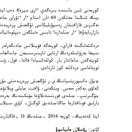
كورمەنى شىن مانىندە بىرەگەي ءارى سيرەك دەپ ايتۋ
بيىك شىڭىنا جەتكەن 60 تان استام 
نەگىزىن قازاقستان رەسپۋبليكاسى تۇڭعىش پرەزيدەنتى
نازاربايەۆقا ءار جىلداردا تابىس ەتىلگەن ديپلوماتيال
ەرەكشەلىگىنە قاراي، كورمەگە قويىلاتىن جادىگەرلەر 
كوپتەگەن ساعاتتار بار. كوللەكسيادا قالتا، قول، ۇست
توپتاماسى ەرەكشە كوز تارتادى.
كەلۋى بەكەر ەمەس. ويتكەنى، ۋاقىت جايلى ويلانۋعا 
جۇگىرتىپ، جىلدى قورىتىندىلاۋعا مۇمكىندىك بەرەدى
بارلىق قوناقتارعا جاڭاجىلدىق كوڭىل- كۇي سىيلاي
ايتا كەتەيىك، كورمە 2016 -جىلدىڭ 31 -قاڭتارىنا دەيىن جالعاسادى.
اۆتور:
رۋسلان عابباسوۆ