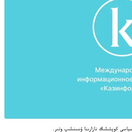
ياسى كوپشىلىك نازارىنا ۇسىنىلىپ وتىر.