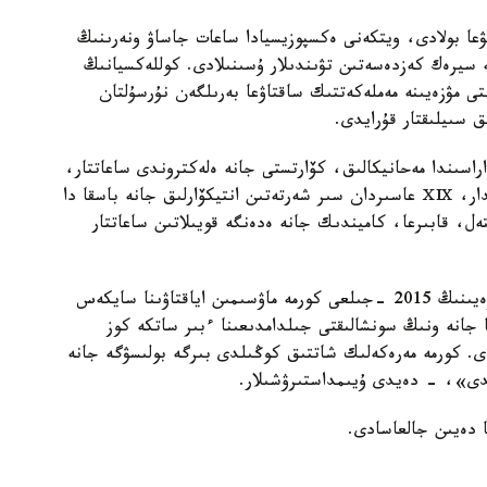
عا بولادى، ويتكەنى ەكسپوزيسيادا ساعات جاساۋ ونەرىنىڭ
ءار ءتۇرلى جانە سيرەك كەزدەسەتىن تۋىندىلار ۇسىنىلادى. كوللەكسيانىڭ
 مۋزەيىنە مەملەكەتتىك ساقتاۋعا بەرىلگەن نۇرسۇلتان
ىق سىيلىقتار قۇرايدى.
اراسىندا مەحانيكالىق، كۆارتستى جانە ەلەكتروندى ساعاتتار،
سىيعا بەرۋشىلەردىڭ ارنايى تاپسىرىسىمەن جاسالعاندار، ⅩⅨ عاسىردان سىر شەرتەتىن انتيكۆارلىق جانە باسقا دا
ەل، قابىرعا، كاميندىك جانە ەدەنگە قويىلاتىن ساعاتتار
«بۇل ەكسپوزيتسيانىڭ ق ر تۇڭعىش پرەزيدەنتى مۋزەيىنىڭ 2015 -جىلعى كورمە ماۋسىمىن اياقتاۋىنا سايكەس
جانە ونىڭ سونشالىقتى جىلدامدىعىنا ءبىر ساتكە كوز
. كورمە مەرەكەلىك شاتتىق كوڭىلدى بىرگە بولىسۋگە جانە
دى»، - دەيدى ۇيىمداستىرۋشىلار.