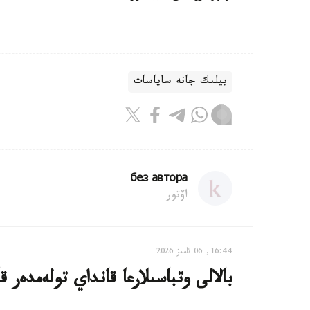
بيلىك جانە ساياسات
без автора
اۆتور
16:44, 06 تامىز 2026
بالالى وتباسىلارعا قانداي تولەمدەر ق