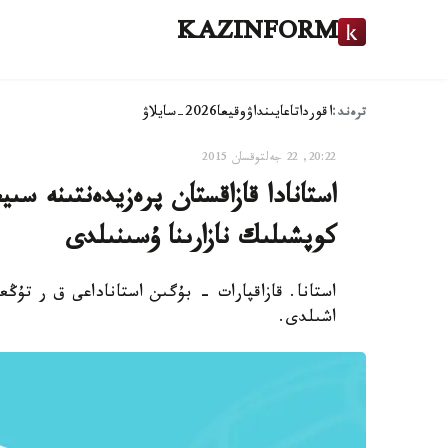
KAZINFORM
ترەند:
اقوردا
تاعايىنداۋ
وقيعا
2026-سايلاۋ
20:22, 22 جەلتوقسان 2015
استانادا قازاقستان پرەزيدەنتىنە سى
كوپشىلىك نازارىنا ۇسىنىلدى
استانا. قازاقپارات - بۇگىن استاناداعى ق ر تۇ
اشىلدى.