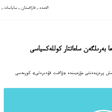
الەمدە
قازاقستان
ساياسات
ت
يعا بەرىلگەن ساعاتتار كوللەكسياسى
ڭعىش پرەزيدەنتى مۋزەيىندە «ۋاقىت قۇدىرەتى» كورمەسى