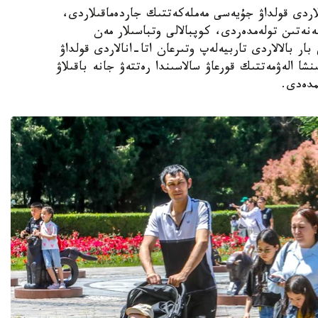
الالى وتباسىلاردى قولداۋ جۇيەسى مەملەكەتتىك جاردەماقىلاردى،
ەنەتىن تولەمدەردى، كوپبالالى وتباسىلار مەن
ار بالالاردى تاربيەلەپ وتىرعان اتا-انالاردى قولداۋ
نشا الەۋمەتتىك قورعاۋ سالاسىندا رەتتەۋ جانە باقىلاۋ
مدەدى.