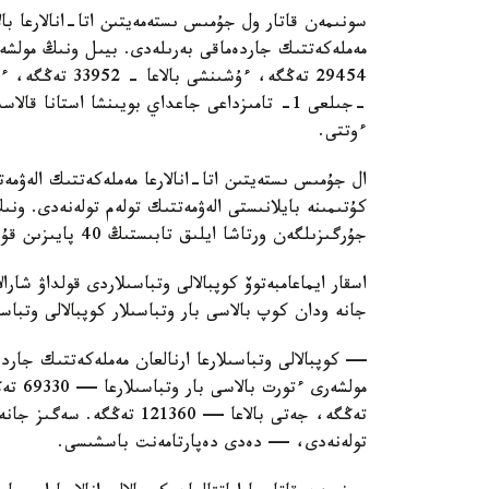
سونىمەن قاتار ول جۇمىس ىستەمەيتىن اتا-انالارعا بال
ءوتتى.
ال جۇمىس ىستەيتىن اتا-انالارعا مەملەكەتتىك الەۋمەت
كۇتىمىنە بايلانىستى الەۋمەتتىك تولەم تولەنەدى. ون
جۇرگىزىلگەن ورتاشا ايلىق تابىستىڭ 40 پايىزىن قۇرايدى.
اسقار ايماعامبەتوۆ كوپبالالى وتباسىلاردى قولداۋ شارا
جانە ودان كوپ بالاسى بار وتباسىلار كوپبالالى وتباس
— كوپبالالى وتباسىلارعا ارنالعان مەملەكەتتىك جاردە
تولەنەدى، — دەدى دەپارتامەنت باسشىسى.