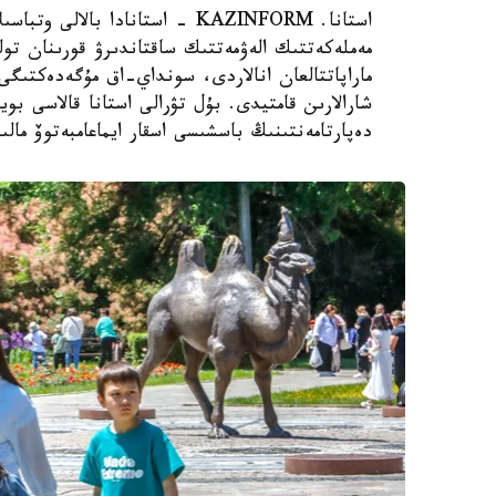
استانا. KAZINFORM - استانادا ب
مەملەكەتتىك الەۋمەتتىك ساقتاندىرۋ قورىنان تول
ماراپاتتالعان انالاردى، سونداي-اق مۇگەدەكتىگى ب
شارالارىن قامتيدى. بۇل تۋرالى استانا قالاسى بويى
دەپارتامەنتىنىڭ باسشىسى اسقار ايماعامبەتوۆ مالى