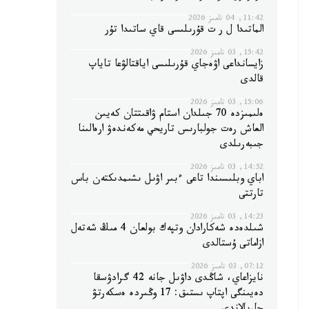
11:42, 04 تامىز 2026
الماتىدا ل ر ت قۇرىلىسى قاي ساتىدا تۇر
15:42, 03 تامىز 2026
زايسانداعى اۋەجاي قۇرىلىسى اياقتالۋعا تاياپ
قالدى
15:06, 03 تامىز 2026
ەلىمىزدە 70 جىلدان استام ۋاقىتتان كەيىن
العاش رەت جولبارىس تاريحي مەكەندەۋ ارەالىنا
جىبەرىلدى
14:52, 03 تامىز 2026
اباي وبلىسىندا تاعى ءبىر اۋىل ىشىمدىكتەن باس
تارتتى
14:23, 03 تامىز 2026
شىلدەدە شەكارادان وتپەك بولعان 4 مىڭ شەتەل
ازاماتى ۇستالدى
07:12, 03 تامىز 2026
نايزاعاي، شاڭدى داۋىل جانە 42 گرادۋسقا
دەيىنگى اپتاپ ىستىق: 17 وڭىردە ەسكەرتۋ