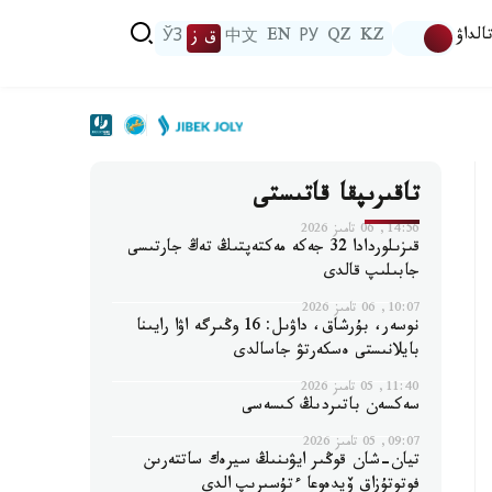
الداۋ
KZ
QZ
РУ
EN
中文
ق ز
ЎЗ
تاقىرىپقا قاتىستى
14:56, 06 تامىز 2026
قىزىلوردادا 32 جەكە مەكتەپتىڭ تەڭ جارتىسى
جابىلىپ قالدى
10:07, 06 تامىز 2026
نوسەر، بۇرشاق، داۋىل: 16 وڭىرگە اۋا رايىنا
بايلانىستى ەسكەرتۋ جاسالدى
11:40, 05 تامىز 2026
سەكسەن باتىردىڭ كىسەسى
09:07, 05 تامىز 2026
تيان-شان قوڭىر ايۋىنىڭ سيرەك ساتتەرىن
فوتوتۇزاق ۆيدەوعا ءتۇسىرىپ الدى