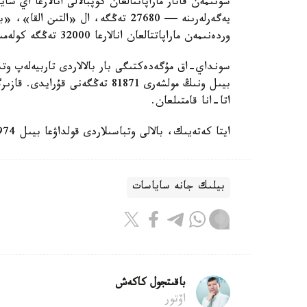
سونىمەن قاتار ماراپاتتالعان كوپبالالى انالارعا اي 
وردەنىمەن ماراپاتتالعان انالارعا 32000 تەڭگە كولەمىندە جاردەماقى تولەنەدى.
سونداي-اق مۇگەدەكتىگى بار بالالاردى تاربيەلەپ وتى
اتا-انا قامتىلعان.
ايتا كەتەيىك، بالالى وتباسىلاردى قولداۋعا بيىل 974 ميلليارد تەڭگە ءبولىندى.
بيلىك جانە ساياسات
باقىتجول كاكەش
اۆتور