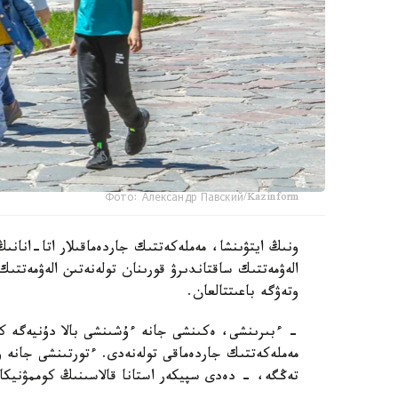
Фото: Александр Павский/Kazinform
ونىڭ ايتۋىنشا، مەملەكەتتىك جاردەماقىلار اتا-انانىڭ
الەۋمەتتىك ساقتاندىرۋ قورىنان تولەنەتىن الەۋمەتتىك
وتەۋگە باعىتتالعان.
تەڭگە، - دەدى سپيكەر استانا قالاسىنىڭ كوممۋنيكاتسي