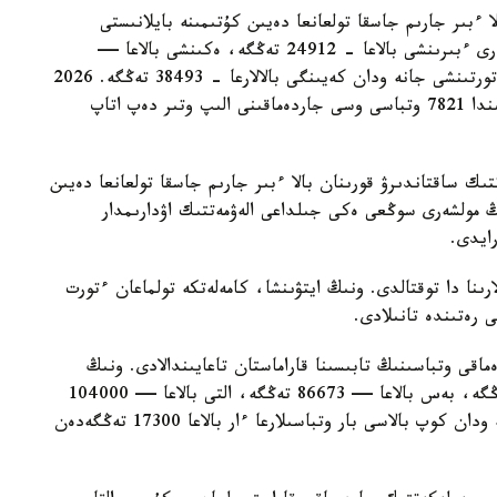
ا ءبىر جارىم جاسقا تولعانعا دەيىن كۇتىمىنە بايلانىستى
مەملەكەتتىك جاردەماقى بەرىلەدى. بيىل ونىڭ مولشەرى ءبىرىنشى بالاعا - 24912 تەڭگە، ەكىنشى بالاعا —
29454 تەڭگە، ءۇشىنشى بالاعا - 33952 تەڭگە، ءتورتىنشى جانە ودان كەيىنگى بالالارعا - 38493 تەڭگە. 2026
-جىلعى 1- تامىزداعى جاعداي بويىنشا استانا قالاسىندا 7821 وتباسى وسى جاردەماقىنى الىپ وتىر دەپ اتاپ
تىك ساقتاندىرۋ قورىنان بالا ءبىر جارىم جاسقا تولعانعا دەيىن
ىڭ مولشەرى سوڭعى ەكى جىلداعى الەۋمەتتىك اۋدارىمدار
لارىنا دا توقتالدى. ونىڭ ايتۋىنشا، كامەلەتكە تولماعان ءتورت
ى رەتىندە تانىلادى.
ماقى وتباسىنىڭ تابىسىنا قاراماستان تاعايىندالادى. ونىڭ
مولشەرى ءتورت بالاسى بار وتباسىلارعا — 69330 تەڭگە، بەس بالاعا — 86673 تەڭگە، التى بالاعا — 104000
تەڭگە، جەتى بالاعا — 121360 تەڭگە. سەگىز جانە ودان كوپ بالاسى بار وتباسىلارعا ءار بالاعا 17300 تەڭگەدەن