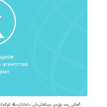
العاش رەت مۋزەي جيناقتارىنان ساعاتتاردىڭ كوللەكس