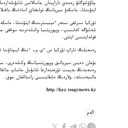
چاۆۋشوگلۋ رەسەي تاراپىنان جاسالاتىن شابۋىلداردىڭ
ايتۋىنشا، ماسكەۋ سيريانىڭ تولىقتاي اسادتىڭ باقىلاۋ
تۇركيا سىرتقى ىستەر ءمينيسترىنىڭ ايتۋىنشا، ماسكە
شەشۋگە كەلىسىپ، وپپوزيتسيا وكىلدەرىنە سوققى جا
قولدايتىنىن ايتتى.
رەسەيلىك تاراپ تۇركيا س ءى م- ءنىڭ ايىپتاۋىنا ق
بۇعان دەيىن سيريالىق وپپوزيتسيانىڭ وكىلدەرى، سون
رەسەيدىڭ بەيبىت تۇرعىندارعا شابۋىل جاساپ جاتقانى
مالىمەتىنشە، ولاردىڭ ەشقايسىسى راستالعان جوق.
http://kaz.tengrinews.kz/
الەم