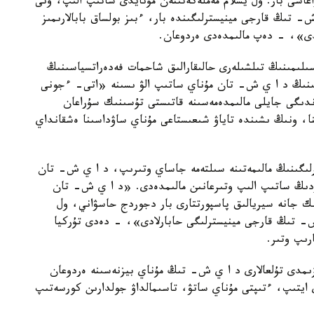
عاسى بار. ول يسلام مەملەكەتىنەن مۇنايدى ساتىپ الىپ، ونى
 ش- تىڭ قارجى مينيسترلىگىندە بار، ءبىز بولساق بابالارىمىز
ەيدى»، - دەپ مالىمدەدى ەردوعان.
ىمىنىڭ تىلشىلەرى حالىقارالىق شاحمات فەدەراتسياسىنىڭ
نتىنىڭ د ا ي ش- تان مۇناي ساتىپ الۋ ىسىنە «اتى- ءجونى
ندىگى جايلى مالىمدەمەسىنە قاتىستى تۇسىنىك سۇراعان
نا، ونىڭ ىشىندە تاياۋ شىعىستاعى مۇناي ساۋداسىنا ەشقانداي
ىگىنىڭ مالىمەتىنە سىلتەمە جاساي وتىرىپ، د ا ي ش- تان
ردىڭ ساتىپ الىپ وتىرعانىن مالىمدەدى. «د ا ي ش- تان
ك جانە سيريالىق پاسپورتتارى بار دجوردج حاسۋاني، ول
ش- تىڭ قارجى مينيسترلىگى حابارلادى»، - دەدى تۇركيا
رىپ وتىر.
زىمدى تۇلعالارى د ا ي ش- تىڭ مۇناي بيزنەسىنە ەردوعان
 ايتىپ، ءتىپتى مۇناي ساتۋ، تاسىمالداۋ جولدارىن كورسەتىپ