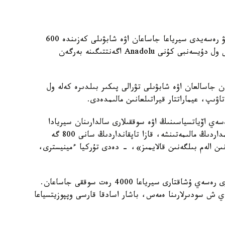
تۇركيا سىرتقى ىستەر ءمينيسترى ميەۆليۋت چاۆۋشوگلۋ رەسەيدى سيرياعا جاساعان اۋە شابۋىلى كەزىندە 600
بەيبىت تۇرعىندى ءولتىردى دەپ ايىپتادى. بۇل تۋرالى ول دۇيسەنبى كۇنى Anadolu اگەنتتىگىنە بەرگەن
قتارمەن جاسالعان اۋە شابۋىلى تۋرالى پىكىر بىلدىرە كەلە ول
ەسەي اۆياتسياسىنىڭ اۋە سوققىلارى سالدارىنان سيريادا
شامامەن 600 بەيبىت تۇرعىن قازا تاپتى. كەيبىر ۇيىمداردىڭ مالىمەتىنشە، قازا تاپقانداردىڭ سانى 800 گە
نداردىڭ ىشىندە 150 بالا بار ەكەنىن الەم بىلگەنىن قالايمىز»، - دەدى تۇركيا ءمينيسترى،
چاۆۋشوگلۋدىڭ ايتۋىنشا، وپەراتسيا باستالعاننان بەرى رەسەي ۇشاقتارى سيرياعا 4000 رەت سوققى جاساعان.
90 پايىز جاعدايدا د ا ي ش سودىرلارىنا ەمەس، باشار اسادقا قارسى وپپوزيتسياعا