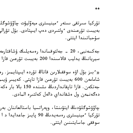
**
سۇحباتىندا ايتتى.
جەكسەنبى، 20 - جەلتوقساندا رەسەيلىك ۇشا
سيريانىڭ يدليب قالاسىندا 200 بەيبىت تۇرعىن قازا تاۋىپ، عيماراتتار قيراتىلعانىن مالىمدەدى.
«ءبىز بۇل اۋە سوققىلارىن قاتاڭ تۇردە ايىپتايمىز. ر
جەتكەن. قازا تاپقا
دەگەنمەن ول ەشقانداي دالەل كەلتىرە المادى.
تۇركيا ءمينيسترى رەسەيدىڭ 
سوققى جاسايتىنىن ايتتى.