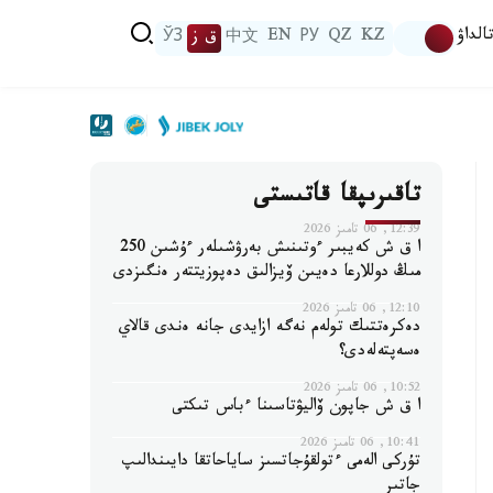
الداۋ
KZ
QZ
РУ
EN
中文
ق ز
ЎЗ
تاقىرىپقا قاتىستى
12:39, 06 تامىز 2026
ا ق ش كەيبىر ءوتىنىش بەرۋشىلەر ءۇشىن 250
مىڭ دوللارعا دەيىن ۆيزالىق دەپوزيتتەر ەنگىزدى
12:10, 06 تامىز 2026
دەكرەتتىك تولەم نەگە ازايدى جانە ەندى قالاي
ەسەپتەلەدى؟
10:52, 06 تامىز 2026
ا ق ش جاپون ۆاليۋتاسىنا ءباس تىكتى
10:41, 06 تامىز 2026
تۇركى الەمى ءتولقۇجاتسىز ساياحاتقا دايىندالىپ
جاتىر