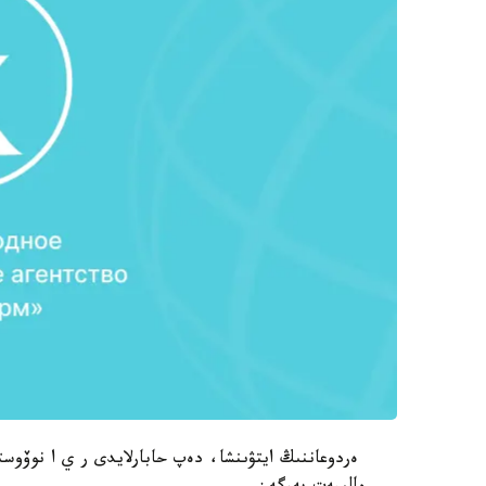
ەردوعاننىڭ ايتۋىنشا، دەپ حابارلايدى ر ي ا نوۆوس