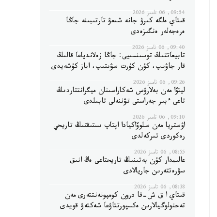
09:54, 06 تامىز 2026
قىتاي ەلگە كىرۋ جانە شىعۋ تارتىبىنە جاڭا
ەرەجەلەر ەنگىزەدى
09:40, 06 تامىز 2026
تابيعاتتىڭ توسىنسىيى: جاڭا زەلاندياعا قالىڭ
قار جاۋىپ، كۇن كۇرت سۋىتىپ، اياز كۇشەيدى
09:26, 06 تامىز 2026
ليتۆا مەن بەلارۋس شەكاراسىنان ميگرانتتاردىڭ
تاعى ءبىر جەراستى تۋننەلى تابىلدى
09:10, 06 تامىز 2026
اۋستريا مەن سلوۆاكيادا اپتاپ ىستىقتىڭ تاريحي
رەكوردى تىركەلدى
08:55, 06 تامىز 2026
عالىمدار كۇن بەتىنىڭ تاريحتاعى ەڭ انىق
سۋرەتتەرىن جاريالادى
08:38, 06 تامىز 2026
قىتاي ا ق ش-قا درون كومپونەنتتەرى مەن
تەحنولوگيالارىن ەكسپورتتاۋعا شەكتەۋ قويدى