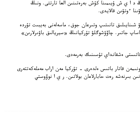
 د ا ي ش ۇيىمىنا كۇش بەرەتىنىن العا تارتتى. ونىڭ
ىنا ءوتۋىن قالايدى.
ۋ شىنايىلىق تانىتىپ وتىرعان جوق، ماسەلەنى بەيبىت تۇردە
ساپ جاتىر. چاۆۋشوگلۋ تۇركيانىڭ «سيريالىق باۋىرلارىن»
اتىستى ەشقانداي تۇسىنىك بەرمەدى.
ىمەن قاتار باتىس ەلدەرى - تۇركيا مەن اراب مەملەكەتتەرى
ن بىرنەشە رەت حابارلاعان بولاتىن. ر ي ا نوۆوستي