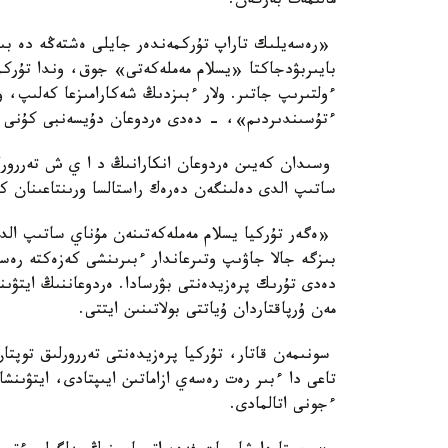
مالىمەت بەرگەن.
«رەسەيلىك تاراپ تۇركمەندەر جايلى ەشتەڭە دە بىلم
بايىربۋدجاكتا «يسلام مەملەكەتى» جوق، وندا تۇركمە
ءولتىرىپ جاتىر. ولار ءبىزدىڭ شەكارامىزعا كەلىپ، ول
ءتۇسىندىردىم»، - دەدى ەردوعان دۇيسەنبى كۇنى NTV تەلەارناسىنىڭ ەفيرىندە.
وسىدان كەيىن ەردوعان انكارانىڭ د ا ي ش تەررورلىق
ساتىپ الدى دەلىنگەن دەرەك راستالسا ورىنتاعىنان كە
«ەگەر تۇركيا يسلام مەملەكەتىنەن مۇناي ساتىپ الد
بىزگە جالا جاۋىپ وتىرعاندار ءبىرىنشى كەزەكتە رەسە
دەدى تۇرىك پرەزيدەنتى بۋرسادا. ەردوعاننىڭ ايتۋىنشا
مەن ۇرپاقتاردان ۇياتتى بولاتىنىن ايتتى.
سونىمەن قاتار، تۇركيا پرەزيدەنتى تەررورلىق توپت
تاعى دا ءبىر رەت رەسەي ازاماتىن ايىپتادى، ايتۋىنش
ءجونى اتالمادى.