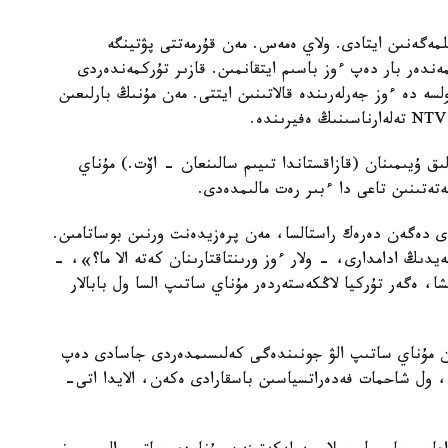
ەگەنىن ايتادى. ولاي ەمەس. مەن قۇرمەتتى پۋتينگە
ندەر بار دەپ ءوز باسىم ايتقانمىن. قازىر تۇركمەندەردى
سە دە ءوز جەرلەرىندە قالاتىنىن ايتتى. مەن مۇنىڭ بارلىعىن
 ۇيىمىنان (قازاقستاندا تىيىم سالىنعان - اۆت.) مۇناي
تەتىنىن تاعى دا ءبىر رەت مالىمدەدى.
ى دەگەن دەرەك راستالسا، مەن پرەزيدەنت ورنىن بوساتامىن.
يدىڭ ادامدارى، - ولار ءوز ورىنتاقتارىنان كەتە الا ما؟»، -
، ەگەر تۇركيا لاڭكەستەردەر مۇناي ساتىپ السا ول بابالار
ان مۇناي ساتىپ الۋ جونىندەگى كەلىسىمدەردى جاسادى دەپ
ا، ول شاحمات فەدەراتسياسىن باسقارادى ەكەن، الايدا اتى-