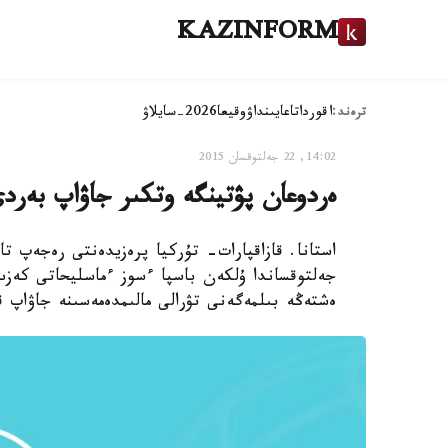
KAZINFORM
ترەند:
اقوردا
تاعايىنداۋ
وقيعا
2026-سايلاۋ
14:02, 22 جەلتوقسان 2015
ەردوعان پۋتينگە وتكىر جاۋاپ بەرد
جەلتوقساندا ۇلكەن باسپا ءسوز ءماسليحاتى كەز
ەشتەڭە بىلمەگەنى تۋرالى مالىمدەمەسىنە جاۋاپ ق