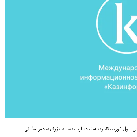
تي، ول ءوزىنىڭ رەسەيلىك ارىپتەسىنە تۇركمەندەر جايلى