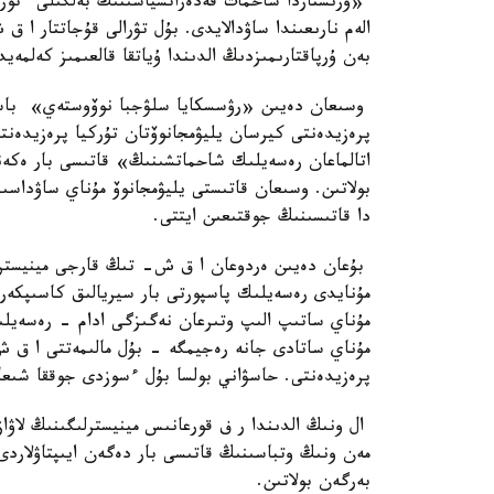
«ورىستاردا شاحمات فەدەراتسياسىنىڭ بەلگىلى ءتورا
الەم نارىعىندا ساۋدالايدى. بۇل تۋرالى قۇجاتتار ا ق
بەن ۇرپاقتارىمىزدىڭ الدىندا ۇياتقا قالعىمىز كەلم
وسىعان دەيىن «رۋسسكايا سلۋجبا نوۆوستەي» باسىل
پرەزيدەنتى كيرسان يليۋمجانوۆتان تۇركيا پرەزيدە
اتالماعان رەسەيلىك شاحماتشىنىڭ» قاتىسى بار ەكە
بولاتىن. وسىعان قاتىستى يليۋمجانوۆ مۇناي ساۋداسى
دا قاتىسىنىڭ جوقتىعىن ايتتى.
بۇعان دەيىن ەردوعان ا ق ش- تىڭ قارجى مينيسترل
مۇنايدى رەسەيلىك پاسپورتى بار سيريالىق كاسىپكە
مۇناي ساتىپ الىپ وتىرعان نەگىزگى ادام - رەسەيلى
مۇناي ساتادى جانە رەجيمگە - بۇل مالىمەتتى ا ق 
پرەزيدەنتى. حاسۋاني بولسا بۇل ءسوزدى جوققا شىعا
ال ونىڭ الدىندا ر ف قورعانىس مينيسترلىگىنىڭ لاۋا
مەن ونىڭ وتباسىنىڭ قاتىسى بار دەگەن ايىپتاۋلاردى
بەرگەن بولاتىن.