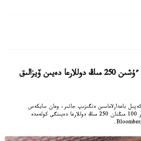
ا ق ش كەيبىر ءوتىنىش بەرۋشىلەر ءۇشىن 250 مىڭ دوللارعا دەيىن ۆيزالىق
ا ۆيزالىق كەپىل باعدارلاماسىن ەنگىزىپ جاتىر، وعان سايكەس
يمميگراتسيالىق ۆيزاعا كەيبىر ءوتىنىش بەرۋشىلەر 100 مىڭنان 250 مىڭ دوللارعا دەيىنگى كولەمدە