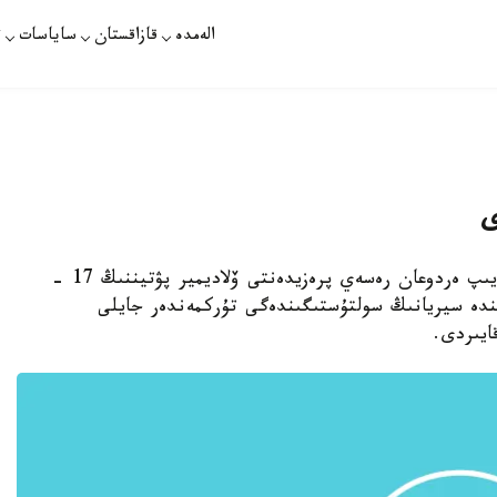
الەمدە
قازاقستان
ساياسات
ت
ى
استانا. قازاقپارات- تۇركيا پرەزيدەنتى رەجەپ تايىپ ەردوعان رەسەي پرەزيدەنتى ۆلاديمير پۋتيننىڭ 17 -
ىندە سيريانىڭ سولتۇستىگىندەگى تۇركمەندەر جايلى
ايىردى.