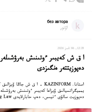
без автора
اۆتور
12:39, 06 تامىز 2026
دەپوزيتتەر ەنگىزدى
استانا. KAZINFORM – ا ق ش جاڭ
دەپوزيت سالۋى ءتيىس، دەپ حابارلايدى Bloomberg Law.