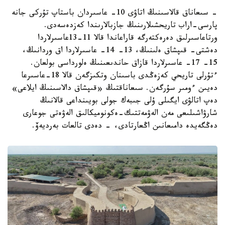
- سىعاناق قالاسىنىڭ اتاۋى 10- عاسىردان باستاپ تۇركى جانە
پارسى-اراب تاريحشىلارىنىڭ جازبالارىندا كەزدەسەدى.
ورتاعاسىرلىق دەرەكتەرگە قاراعاندا قالا 11-13عاسىرلاردا
دەشتى- قىپشاق ەلىنىڭ، 13- 14- عاسىرلاردا اق وردانىڭ،
15- 17- عاسىرلاردا قازاق حاندىعىنىڭ ەلورداسى بولعان.
ءتۇرلى تاريحي كەزەڭدى باسىنان وتكىزگەن قالا 18-عاسىرعا
دەيىن ءومىر سۇرگەن. سىعاناقتىڭ «قىپشاق دالاسىنىڭ ايلاعى»
دەپ اتالۋى ايگىلى ۇلى جىبەك جولى بويىنداعى قالانىڭ
شارۋاشىلىعى مەن الەۋمەتتىك-ەكونوميكالىق الەۋەتى جوعارى
دەڭگەيدە دامىعانىن اڭعارتادى، - دەدى تالعات بەرديەۆ.