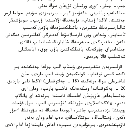
جىپ- جىلى. ءوزى ورنىنان تۇرعان سوڭ مەنى
سىلكىلەپ وياتىپتى. ەكەۋمىز ءبىر- بىرىمىزدى سۇيەپ جولعا ازەر
جەتتىك. الاڭدا ۇستاپ، تۇرمەنىڭ اۋلاسىندا ۇرىپ- سوعۋشىلار
شالبارىمىزدىڭ ىشقىرىن، باتىڭكەمىزدىڭ باۋىن كەسىپ
تاستاپتى. ونداعى ويى قارسىلاسۋعا كەدەرگى كەلتىرسىن دەگەنى
ەكەن. ىشقىرىڭدى جىبەرسەڭ شالبارىڭ شەشىلىپ قالادى.
جىلدامىراق جۇرگەنگە باتىڭكەڭنىن باۋى جوق، اياعىڭنان
شەشىلىپ قالا بەرەدى.
قولىمىزبەن ىشقىرىمىزدى ۇستاپ الىپ جولعا جەتكەندە بىر
ەگدە كىسى توقتاپ، كولىگىمەن ۇيىنە الىپ باردى. جان
شاقىرعان سوڭ ەرتەڭىنە (18 - جەلتوقسان) الاڭعا تاعى باردىق.
20 - جەلتوقساندا وسكەمەنگە قاشىپ بارىپ، ودان ارى
جەتىسايداعى عازيزحان اعامنىڭ قاسىندا بىرنەشە اي پانالاپ
ەدىم، «الاڭداعىلاردى سۋرەتكە ءتۇسىرىپ الىپ، سول قۇجات
بويىنشا ىزدەستىرىپ جاتىر، البومدا سەنىڭ دە سۋرەتىڭ ءجۇر
ەكەن، ۇستالساڭ، سوتتالاسىڭ» دەپ اعام ودان بەتەر
قاۋىپتەندىردى. بىرەۋلەردەن سىبىردە اعاش دايىنداۋعا ادام الادى