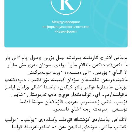
«جاس الاش» گازەتىنە بىرنەشە جىل بۇرىن «سول اپام ءالى بار
ما ەكەن؟» دەگەن ماقالام جاريا بولدى. سودان بەرى ەش حابار
الا الماي ءجۇرمىن. ءالى ەسىمدە، ءورت سوندىرگىش
ماشينەلەرىنەن شاشىلعان سۋدان كيىمىنە مۇز قاتىپ، دىردەكتەپ
تۇرعان جاستارعا قوڭىر پالتو كيگەن، باسىنا ءشالى وراعان اپامىز
«قۇلىندارىم- اي، توڭدىڭدار عوي» دەپ تەرموستان ءشايىن
قۇيىپ، نانىن ۇلەستىرىپ بەردى. قاۋمالاعان سونشا ادامعا
تۇنىمەن بىرنەشە رەت ءشاي تاسىدى.
الاڭداعى جاستاردى كۇشتىك قۇرىلىم وكىلدەرى ءبولىپ- ءبولىپ
اكەتىپ جاتتى. سونداي لەكپەن مەن دە اسكەريلەردىڭ قولىنا