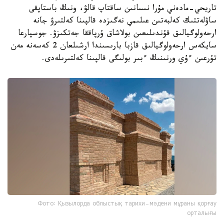
تاريحي-مادەني مۇرا نىسانىن ساقتاپ قالۋ، ونىڭ باستاپقى
ساۋلەتتىك كەلبەتىن عىلىمي نەگىزدە قالپىنا كەلتىرۋ جانە
ارحەولوگيالىق قۇندىلىعىن بولاشاق ۇرپاققا جەتكىزۋ. جوسپارعا
سايكەس ارحەولوگيالىق قازبا بارىسىندا ارشىلعان 2 كەسەنە مەن
تۇرعىن ءۇي ورنىنىڭ ءبىر بولىگى قالپىنا كەلتىرىلەدى.
Фото: Қызылорда облыстық тарихи-мәдени мұраны қорғау
орталығы