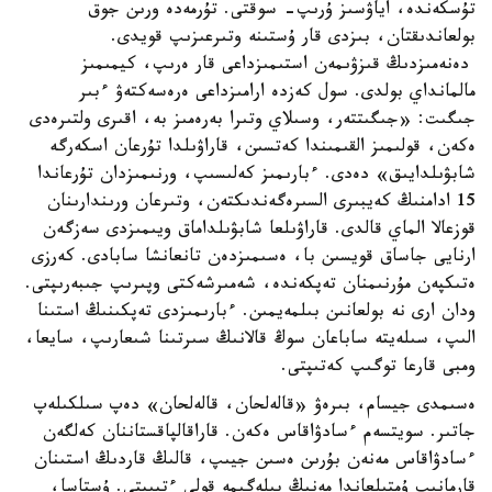
تۇسكەندە، اياۋسىز ۇرىپ- سوقتى. تۇرمەدە ورىن جوق
بولعاندىقتان، بىزدى قار ۇستىنە وتىرعىزىپ قويدى.
دەنەمىزدىڭ قىزۋىمەن استىمىزداعى قار ەرىپ، كيمىمىز
مالمانداي بولدى. سول كەزدە ارامىزداعى ەرەسەكتەۋ ءبىر
جىگىت: «جىگىتتەر، وسىلاي وتىرا بەرەمىز بە، اقىرى ولتىرەدى
ەكەن، قولىمىز القىمىندا كەتسىن، قاراۋىلدا تۇرعان اسكەرگە
شابۋىلدايىق» دەدى. ءبارىمىز كەلىسىپ، ورنىمىزدان تۇرعاندا
15 ادامنىڭ كەيبىرى السىرەگەندىكتەن، وتىرعان ورىندارىنان
قوزعالا الماي قالدى. قاراۋىلعا شابۋىلداماق ويىمىزدى سەزگەن
ارنايى جاساق قويسىن با، ەسىمىزدەن تانعانشا سابادى. كەرزى
ەتىكپەن مۇرنىمنان تەپكەندە، شەمىرشەكتى وپىرىپ جىبەرىپتى.
ودان ارى نە بولعانىن بىلمەيمىن. ءبارىمىزدى تەپكىنىڭ استىنا
الىپ، سىلەيتە ساباعان سوڭ قالانىڭ سىرتىنا شىعارىپ، سايعا،
ومبى قارعا توگىپ كەتىپتى.
ەسىمدى جيسام، بىرەۋ «قالەلحان، قالەلحان» دەپ سىلكىلەپ
جاتىر. سويتسەم ءسادۋاقاس ەكەن. قاراقالپاقستاننان كەلگەن
ءسادۋاقاس مەنەن بۇرىن ەسىن جيىپ، قالىڭ قاردىڭ استىنان
قارمانىپ ۇمتىلعاندا مەنىڭ بىلەگىمە قولى ءتيىپتى. ۇستاسا،