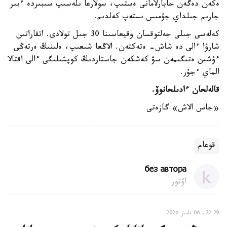
ەكەن دەگەن حابارلامانى ەستىپ، سولارعا ىلەسىپ سىبىردە ءبىر
جارىم جىلداي جۇمىس ىستەپ كەلدىم.
كەلەسى جىلى جەلتوقسان وقيعاسىنا 30 جىل تولادى. اتقاراتىن
شارۋا ءالى دە شاش- ەتەكتەن. الاڭعا شىعىپ، ەلىنىڭ ەرتەڭى
ءۇشىن ەتىگىمەن سۋ كەشكەن جاستاردىڭ كوپشىلىگى ءالى اقتالا
الماي ءجۇر.
قالەلحان ءادىلحانوۆ.
«جاس الاش» گازەتى
قوعام
без автора
اۆتور
22:29, 06 تامىز 2026