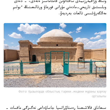
ونىڭ ۇزاقمەرزىمدى ساقتالۋىن قامتاماسىز ەتەدى، - دەدى
وبلىستىق تاريحي-مادەني مۇرانى قورعاۋ ورتالىعىنىڭ ءبولىم
مەڭگەرۋشىسى تالعات بەرديەۆ.
Фото: Қызылорда облыстық тарихи-мәдени мұраны қорғау
орталығы
سىعاناق قالاشىعىنا رەستاۆراتسيا جاساۋداعى نەگىزگى ماقسات -