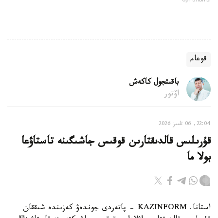
орталығы
قوعام
باقىتجول كاكەش
اۆتور
22:04, 06 تامىز 2026
قۇرىلىس قالدىقتارىن قوقىس جاشىگىنە تاستاۋعا
بولا ما
استانا. KAZINFORM - پاتەردى جوندەۋ كەزىندە شىققان