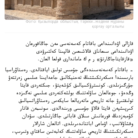
Фото: Қызылорда облыстық тарихи-мәдени мұраны
қорғау орталығы
قازالى اۋدانىنداعى باقاتام كەسەنەسى مەن جاڭاقورعان
اۋدانىنداعى سىعاناق قالاشىعىن قالپىنا كەلتىرۋدى
«قازقايتاجاڭارتۋ» ر م ك ماماندارى قولعا العان.
- باقاتام كەسەنەسىندەگى جۇمىس تولىق اياقتالدى. رەستاۆراسيا
بارىسىندا ەسكەرتكىشتىڭ تەحنيكالىق جاعدايىنا عىلىمي زەرتتەۋ
جۇرگىزىلدى. كونسترۋكسيالىق كۇشەيتۋ، جىكتەردى قايتا
وڭدەۋ، جوعالعان ساۋلەتتىك بولشەكتەردى عىلىمي نەگىزدە
تولىقتىرۋ جانە تاريحي ماتەريالعا سايكەس رەستاۆراتسيالىق
كىرپىشپەن قايتا قالاۋ جۇمىسى ورىندالدى. سونىمەن قاتار
كۇمبەزدىڭ قورعانىش سىلاق قاباتى جاڭارتىلدى. سۋدان
وقشاۋلانىپ، اۋماعى اباتتاندىرىلدى. اتالعان شارالار
ەسكەرتكىشتىڭ تاريحي ساۋلەتتىك كەلبەتىن ساقتاي وتىرىپ،