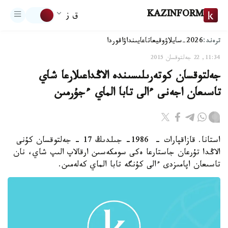
KAZINFORM
ق ز
ترەند:
2026-سايلاۋ
وقيعا
تاعايىنداۋ
اقوردا
11:34, 22 جەلتوقسان 2015
جەلتوقسان كوتەرىلىسىندە الاڭداعىلارعا شاي
تاسىعان اجەنى ءالى تابا الماي ءجۇرمىن
استانا. قازاقپارات - 1986- جىلدىڭ 17 - جەلتوقسان كۇنى
الاڭدا تۇرعان جاستارعا ەكى سومكەسىن ارقالاپ الىپ شاي، نان
تاسىعان اپامىزدى ءالى كۇنگە تابا الماي كەلەمىن.