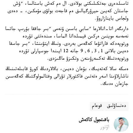
تاسىلدەرى جەتكىلىكتى بولادى. ال ەم كەش باستالسا، ءۇش
جاستان كەيىن حيرۋرگيالىق ەم قاجەت بولۋى مۇمكىن، - دەدى
ولجاس باينازاروۆ.
دارىگەر اتا-انالارعا ءسابي باسىن ۇنەمى ءبىر جاققا بۇرىپ جاتسا
نەمەسە موينىن ەركىن قيمىلداتا الماسا، مىندەتتى تۇردە
ورتوپەدكە قاراتۋعا كەڭەس بەردى. ونىڭ ايتۋىنشا، ءبىر جاسقا
دەيىن بالانى 1, 3, 6, 9 جانە 12 ايىندا جوسپارلى تۇردە
ورتوپەدتىڭ تەكسەرۋىنەن وتكىزۋ ماڭىزدى.
ەسكە سالا كەتەيىك، بۇعان دەيىن، بالالاردىڭ كورۋ قابىلەتىنىڭ
ناشارلاۋىنا اسەر ەتەتىن فاكتورلار تۋرالى وفتالمولوگتىڭ كەڭەسىن
جازعان ەدىك.
دەنساۋلىق
قوعام
باقىتجول كاكەش
اۆتور