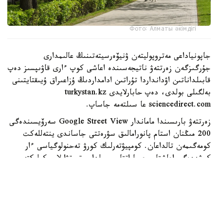
Фото: Алматы әкімдігі
جاپونياداعى مەتروپوليتەن ۋنيۆەرسيتەتىنىڭ عالىمدارى
جۇرگىزگەن زەرتتەۋ ناتيجەسىندە اعاشى كوپ ءارى قاۋىپسىز دەپ
قابىلداناتىن اۋدانداردا تۇراتىن ادامداردىڭ ۇزاعىراق ۇيىقتايتىنى
بەلگىلى بولدى، دەپ حابارلايدى turkystan.kz
sciencedirect.com عا سىلتەمە جاساپ.
زەرتتەۋ بارىسىندا ماماندار Google Street View سەرۆيسىندەگى
200 مىڭنان استام پانورامالىق سۋرەتتى جاساندى ينتەللەكت
كومەگىمەن تالداعان. كومپيۋتەرلىك كورۋ تەحنولوگياسى ءار
كوشەدەگى اعاشتار، عيماراتتار، جولدار، تروتۋارلار، كولىكتەر،
جاياۋ جۇرگىنشىلەر جانە باسقا دا قالالىق ينفراقۇرىلىم
ەلەمەنتتەرىن اۆتوماتتى تۇردە انىقتاعان.
كەيىن بۇل مالىمەتتەر توكيودا كوپقاباتتى ۇيلەردىڭ تومەنگى
قاباتتارىندا تۇراتىن 1089 جۇمىس ىستەيتىن تۇرعىننىڭ ۇيقى