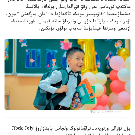
استانا. KAZINFORM - جاڭا وقۋ جىلى قارساڭىندا اتا-انالار
مەكتەپ فورماسى مەن وقۋ قۇرالدارىنان بولەك، بالانىڭ
دەنساۋلىعىنا ءقاۋىپسىز سومكە تاڭداۋعا دا ءمان بەرگەنى ءجون.
اۋىر سومكە، پارتادا دۇرىس وتىرماۋ جانە قيمىل-قوزعالىستىڭ
ازدىعى ومىرتقا قيسايۋىنا سەبەپ بولۋى مۇمكىن.
Фото: pexels.com
بۇل تۋرالى ورتوپەد-تراۆماتولوگ ولجاس باينازاروۆ Jibek Joly