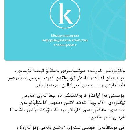
«كۇيزەلىس كەزىندە ەموتسيامىزدى باسقارۋ قيىنعا تۇسەدى.
سوندىقتان اقىلدى ادامدار كۇيزەلگەن كەزدە تەرىس شەشىمدەر
قابىلدايدى»، - دەدى امەريكالىق زەرتتەۋشىلەر.
جۇمىستى تەز اياقتاۋ قاجەتتىلىگى دە ميعا كەرى اسەرىن
تيگىزەدى. ادام ويدا شەشە الاتىن ەسەپتى كالكۋلياتورمەن
شەشەدى. ەلەكتروندىق كارتالار ميدىڭ ناۆيگاتسيالىق ماشىعىنا
تەرىس اسەر ەتەدى.
مي تولىققاندى جۇمىس ىستەۋى ءۇشىن ۇنەمى وقۋ كەرەك،