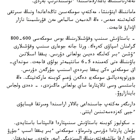
تەلەارناسىنىڭ باعدارلاماسىندا ءتۇسىندىرىپ بەردى.
ماماننىڭ ايتۋىنشا، مەكتەپ سومكەسىن تاڭداعاندا ونىڭ سىرتقى
كەلبەتىنە ەمەس، ەڭ الدىمەن سالماعى مەن قۇرىلىمىنا نازار
اۋدارۋ قاجەت.
- باستاۋىش سىنىپ وقۋشىلارىنىڭ بوس سومكەسى 600-800
گرامنان اسپاۋى كەرەك. ورتا جانە جوعارى سىنىپ وقۋشىلارى
ءۇشىن ءبىر كەلىگە دەيىن بولعانى دۇرىس. يىققا اسىلاتىن
باۋىنىڭ ەنى كەمىندە 5-6 سانتيمەتر بولۋى قاجەت. سونداي-
اق سومكەنى ەكى يىققا بىردەي اسىنىپ جۇرگەن دۇرىس.
«ورتوپەديالىق سومكە» دەگەن ۇعىم كوبىنە ماركەتينگ. ەڭ
باستىسى وسى تالاپتارعا ساي بولعانى ماڭىزدى، - دەدى ولجاس
باينازاروۆ.
دارىگەر مەكتەپ جاسىنداعى بالالار اراسىندا ومىرتقا قيسايۋى
ءجيى كەزدەسەتىنىن ايتتى.
- سكوليوز كوبىنە باستاۋىش سىنىپتاردا قالىپتاسا باستايدى.
بۇعان پارتادا دۇرىس وتىرماۋ، سومكەنى ءبىر يىققا اسىپ ءجۇرۋ
جانە ارقا بۇلشىقەتتەرىنىڭ السىزدىگى اسەر ەتەدى. سوندىقتان