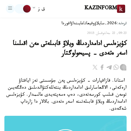
KAZINFORM
ق ز
ترەند:
2026-سايلاۋ
وقيعا
تاعايىنداۋ
اقوردا
09:23, 22 جەلتوقسان 2015
كۇيزەلىس ادامداردىڭ ويلاۋ قابىلەتى مەن اقىلىنا
اسەر ەتەدى - پسيحولوگتار
استانا. قازاقپارات - كۇيزەلىس پەن جۇمىستى تەز اياقتاۋ
ارەكەتى، الاڭعاسارلىق ادامداردىڭ ينتەللەكتۋالدىلىق دەڭگەيىن
تومەن قىلىپ كورسەتەدى، دەپ ەسەپتەيدى عالىمدار. كۇيزەلىس
ادامداردىڭ ويلاۋ قابىلەتىنە اسەر ەتەدى. بالالار دا زارداپ
شەگەدى.