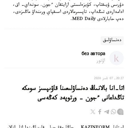
دۇرىس ۇيىقتاپ، كۇيزەلىستى ازايتقان ءجون. سونداي- اق،
ادامداردى تىڭداپ، تاپسىرمالاردى اسىقپاي ورىنداۋ ماڭىزدى،
دەپ حابارلادى MED Daily.
دەنساۋلىق
без автора
اۆتور
20:27, 07 تامىز 2026
اتا-انا بالانىڭ دەنساۋلىعىنا قاۋىپسىز سومكە
تاڭداعانى ءجون - ورتوپەد كەڭەسى