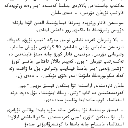
مەكتەپ جاسىنداعى بالالاردى جىلىنا كەمىندە ءبىر رەت ورتوپەدكە
قاراتىپ تۇرعان دۇرىس، - دەدى مامان.
سونىمەن قاتار ورتوپەد ومىرتقا قيسايۋىنىڭ الدىن الۋدا پارتادا
دۇرىس وتىرۋدىڭ دا ماڭىزى زور ەكەنىن ايتادى.
- بالا وتىرعان كەزدە تابانى تولىق جەرگە ءتيىپ تۇرۋى كەرەك.
تىزە مەن جامباس بۋىنى شامامەن 90 گرادۋس بۇرىش جاساپ
وتىرعانى دۇرىس. سونىمەن قاتار كورۋ جانە ەستۋ قابىلەتىن دە
تەكسەرتىپ تۇرعان ءجون. كەيبىر بالالار تاقتانى جاقسى كورۋ
ءۇشىن ۇنەمى ءبىر جاعىنا قيسايىپ وتىرادى. بۇل دا ۋاقىت وتە
كەلە سكوليوزدىڭ دامۋىنا اسەر ەتۋى مۇمكىن، - دەدى ول.
مامان نارەستەلەر اراسىندا تۋا بىتكەن قيسىق مويىن ءجيى
كەزدەسەتىنىن دە اتاپ ءوتتى. ونىڭ ايتۋىنشا، بۇل دەرت ەرتە
انىقتالسا، كوپ جاعدايدا وتاسىز ەمدەلەدى.
- قيسىق مويىننىڭ تۋا بىتكەن جانە جۇرە پايدا بولاتىن تۇرلەرى
بار. تۋا بىتكەن ءتۇرى ءجيى كەزدەسەدى. ەگەر العاشقى ايلاردا
انىقتالسا، ماسساج جانە باسقا دا كونسەرۆاتيۆتى ەمدەۋ