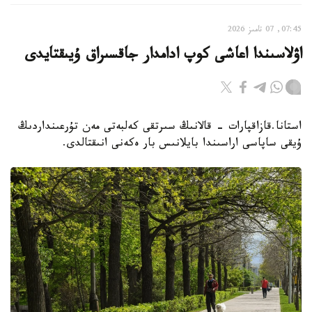
07:45, 07 تامىز 2026
اۋلاسىندا اعاشى كوپ ادامدار جاقسىراق ۇيىقتايدى
استانا.قازاقپارات - قالانىڭ سىرتقى كەلبەتى مەن تۇرعىنداردىڭ
ۇيقى ساپاسى اراسىندا بايلانىس بار ەكەنى انىقتالدى.