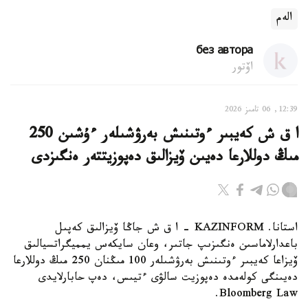
الەم
без автора
اۆتور
12:39, 06 تامىز 2026
ا ق ش كەيبىر ءوتىنىش بەرۋشىلەر ءۇشىن 250
مىڭ دوللارعا دەيىن ۆيزالىق دەپوزيتتەر ەنگىزدى
استانا. KAZINFORM – ا ق ش جاڭا ۆيزالىق كەپىل
باعدارلاماسىن ەنگىزىپ جاتىر، وعان سايكەس يمميگراتسيالىق
ۆيزاعا كەيبىر ءوتىنىش بەرۋشىلەر 100 مىڭنان 250 مىڭ دوللارعا
دەيىنگى كولەمدە دەپوزيت سالۋى ءتيىس، دەپ حابارلايدى
Bloomberg Law.