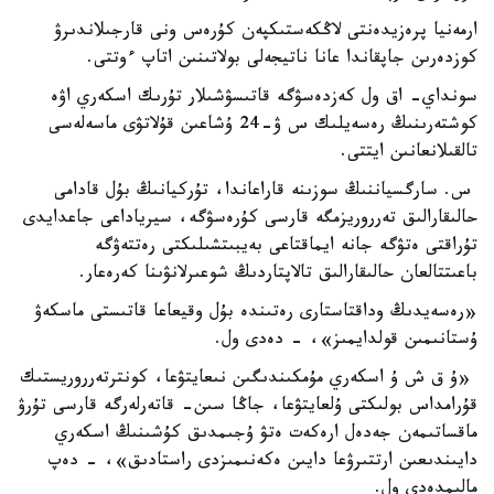
ارمەنيا پرەزيدەنتى لاڭكەستىكپەن كۇرەس ونى قارجىلاندىرۋ
كوزدەرىن جاپقاندا عانا ناتيجەلى بولاتىنىن اتاپ ءوتتى.
سونداي- اق ول كەزدەسۋگە قاتىسۋشىلار تۇرىك اسكەري اۋە
كوشتەرىنىڭ رەسەيلىك س ۋ-24 ۇشاعىن قۇلاتۋى ماسەلەسى
تالقىلانعانىن ايتتى.
س. سارگسياننىڭ سوزىنە قاراعاندا، تۇركيانىڭ بۇل قادامى
حالىقارالىق تەرروريزمگە قارسى كۇرەسۋگە، سيرياداعى جاعدايدى
تۇراقتى ەتۋگە جانە ايماقتاعى بەيبىتشىلىكتى رەتتەۋگە
باعىتتالعان حالىقارالىق تالاپتاردىڭ شوعىرلانۋىنا كەرەعار.
«رەسەيدىڭ وداقتاستارى رەتىندە بۇل وقيعاعا قاتىستى ماسكەۋ
ۇستانىمىن قولدايمىز»، - دەدى ول.
«ۇ ق ش ۇ اسكەري مۇمكىندىگىن نىعايتۋعا، كونترتەرروريستىك
قۇرامداس بولىكتى ۇلعايتۋعا، جاڭا سىن- قاتەرلەرگە قارسى تۇرۋ
ماقساتىمەن جەدەل ارەكەت ەتۋ ۇجىمدىق كۇشىنىڭ اسكەري
دايىندىعىن ارتتىرۋعا دايىن ەكەنىمىزدى راستادىق»، - دەپ
مالىمدەدى ول.