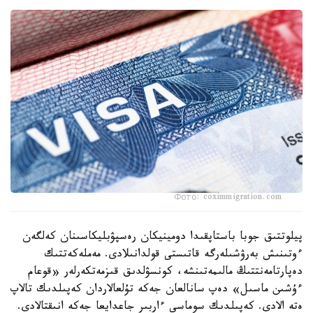
Фото: coximmigration.com
پيلوتتىق جوبا باستاپقىدا دومينيكان رەسپۋبليكاسىنان كەلگەن
ءوتىنىش بەرۋشىلەرگە قاتىستى قولدانىلادى. مەملەكەتتىك
دەپارتامەنتتىڭ مالىمەتىنشە، كونسۋلدىق قىزمەتكەرلەر «قوعام
ءۇشىن ماسىل» دەپ سانالعان جەكە تۇلعالاردان كەپىلدىك تالاپ
ەتە الادى. كەپىلدىك سوماسى ءاربىر جاعدايعا جەكە انىقتالادى.