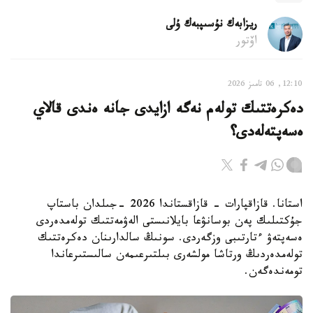
ريزابەك نۇسىپبەك ۇلى
اۆتور
12:10, 06 تامىز 2026
دەكرەتتىك تولەم نەگە ازايدى جانە ەندى قالاي
ەسەپتەلەدى؟
استانا. قازاقپارات - قازاقستاندا 2026 -جىلدان باستاپ
جۇكتىلىك پەن بوسانۋعا بايلانىستى الەۋمەتتىك تولەمدەردى
ەسەپتەۋ ءتارتىبى وزگەردى. سونىڭ سالدارىنان دەكرەتتىك
تولەمدەردىڭ ورتاشا مولشەرى بىلتىرعىمەن سالىستىرعاندا
تومەندەگەن.