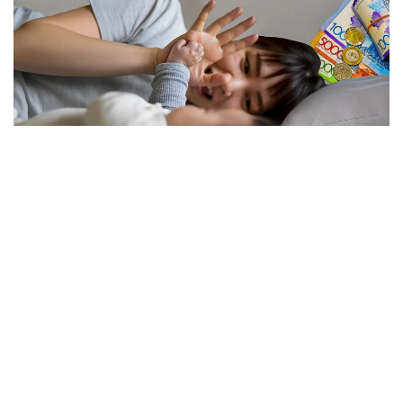
فوتو: كوللاج: Kazinform/ Freepik
نەلىكتەن تولەم كولەمى ازايدى؟
الماتى قالاسى بويىنشا «مەملەكەتتىك الەۋمەتتىك ساقتاندىرۋ
قورى» فيليالى ديرەكتورىنىڭ ورىنباسارى بالعىن ساتبەك
قىزىنىڭ ايتۋىنشا، ەندى الەۋمەتتىك تولەمدى ەسەپتەۋ كەزىندە
ايەلدىڭ ايلىق تابىسى ەڭ تومەنگى جالاقىنىڭ (ە ت ج) جەتى
ەسەلەنگەن مولشەرىنەن اسپايتىن كولەمدە عانا ەسەپكە الىنادى.
2026 -جىلى بۇل شەك 595 مىڭ تەڭگەنى قۇرايدى. ياعني،