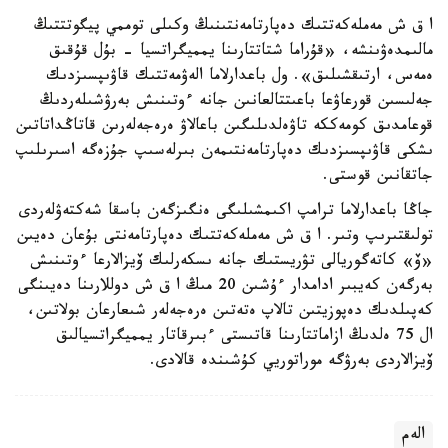
ا ق ش مەملەكەتتىك دەپارتامەنتىنىڭ وكىلى توممي پيگوتتتىڭ
مالىمدەۋىنشە، «قۇراما شتاتتارىنا يمميگراتسيا - بۇل قۇقىق
ەمەس، ارتىقشىلىق». ول باعدارلاما الەۋمەتتىك قاۋىپسىزدىك
جەلىسىن قورعاۋعا باعىتتالعانىن جانە ءوتىنىش بەرۋشىلەردىڭ
قوعامدىق كومەككە تاۋەلدىلىگىن باعالاۋ ەرەجەلەرىن قاتاڭداتاتىن
ىشكى قاۋىپسىزدىك دەپارتامەنتىمەن بىرلەسىپ جۇزەگە اسىرىلىپ
جاتقانىن قوستى.
جاڭا باعدارلاما ترامپ اكىمشىلىگى ەنگىزگەن باسقا شەكتەۋلەردى
تولىقتىرىپ وتىر. ا ق ش مەملەكەتتىك دەپارتامەنتى بۇعان دەيىن
«ۆ» كاتەگوريالى تۋريستىك جانە ىسكەرلىك ۆيزالارعا ءوتىنىش
بەرگەن كەيبىر ادامدار ءۇشىن 20 مىڭ ا ق ش دوللارىنا دەيىنگى
كەپىلدىك دەپوزيتىن تالاپ ەتەتىن ەرەجەلەر شىعارعان بولاتىن،
ال 75 ەلدىڭ ازاماتتارىنا قاتىستى ءبىرقاتار يمميگراتسيالىق
ۆيزالاردى بەرۋگە موراتوريي كۇشىندە قالادى.
الەم