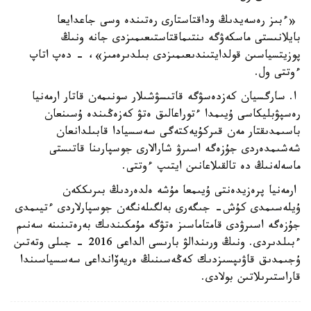
«ءبىز رەسەيدىڭ وداقتاستارى رەتىندە وسى جاعدايعا
بايلانىستى ماسكەۋگە ىنتىماقتاستىعىمىزدى جانە ونىڭ
پوزيتسياسىن قولدايتىندىعىمىزدى بىلدىرەمىز»، - دەپ اتاپ
ءوتتى ول.
ا. سارگسيان كەزدەسۋگە قاتىسۋشىلار سونىمەن قاتار ارمەنيا
رەسپۋبليكاسى ۇيىمدا ءتوراعالىق ەتۋ كەزەڭىندە ۇسىنعان
باسىمدىقتار مەن قىركۇيەكتەگى سەسسيادا قابىلدانعان
شەشىمدەردى جۇزەگە اسىرۋ شارالارى جوسپارىنا قاتىستى
ماسەلەنىڭ دە تالقىلاعانىن ايتىپ ءوتتى.
ارمەنيا پرەزيدەنتى ۇيىمعا مۇشە ەلدەردىڭ بىرىككەن
ۇيلەسىمدى كۇش- جىگەرى بەلگىلەنگەن جوسپارلاردى ءتيىمدى
جۇزەگە اسىرۋدى قامتاماسىز ەتۋگە مۇمكىندىك بەرەتىنىنە سەنىم
ءبىلدىردى. ونىڭ ورىندالۋ بارىسى الداعى 2016 - جىلى وتەتىن
ۇجىمدىق قاۋىپسىزدىك كەڭەسىنىڭ ەريەۆانداعى سەسسياسىندا
قاراستىرىلاتىن بولادى.