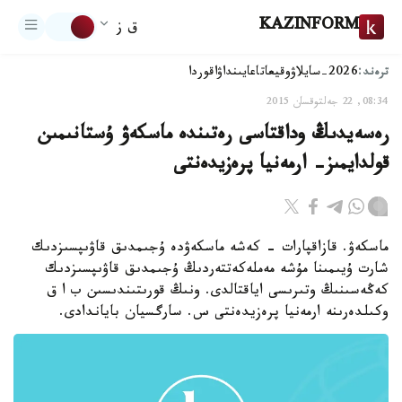
KAZINFORM
ق ز
ترەند:
2026-سايلاۋ
وقيعا
تاعايىنداۋ
اقوردا
08:34, 22 جەلتوقسان 2015
رەسەيدىڭ وداقتاسى رەتىندە ماسكەۋ ۇستانىمىن
قولدايمىز- ارمەنيا پرەزيدەنتى
ماسكەۋ. قازاقپارات - كەشە ماسكەۋدە ۇجىمدىق قاۋىپسىزدىك
شارت ۇيىمىنا مۇشە مەملەكەتتەردىڭ ۇجىمدىق قاۋىپسىزدىك
كەڭەسىنىڭ وتىرىسى اياقتالدى. ونىڭ قورىتىندىسىن ب ا ق
وكىلدەرىنە ارمەنيا پرەزيدەنتى س. سارگسيان باياندادى.