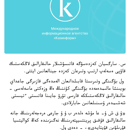
س. سارگسيان كەزدەسۋگە قاتىسۋشىلار حالىقارالىق لاڭكەستىك
قاۋپى ەسەلەپ ارتىپ وتىرعان كەزدە جينالعانىن ايتتى.
ول بۇگىنگى وتىرىستا قابىلدانعان الەمدەگى قازىرگى جاعداي
بويىنشا مالىمدەمەدە بۇگىنگى كۇننىڭ ەڭ وزەكتى ماسەلەسى -
حالىقارالىق لاڭكەستىككە قارسى تۇرۋ جايىنا قاتىستى ءتيىستى
شەشىمدەر ۇسىنىلعانىن حابارلادى.
«ۇ ق ش ۇ- عا مۇشە ەلدەر ب ۇ ۇ جارعى ەرەجەلەرىنىڭ جانە
حالىقارالىق قۇقىق پرينتسيپتەرىنىڭ نەگىزىندە كەڭ كواليتسيا
قۇرىلۋىن قۇپتايدى»، - دەدى ول.