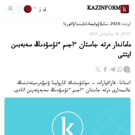
KAZINFORM
ق ز
ترەند:
2026-سايلاۋ
وقيعا
تاعايىنداۋ
اقوردا
07:17, 23 جەلتوقسان 2015
ماماندار ەرتە جاستان ءاجىم ءتۇسۋدىڭ سەبەبىن
ايتتى
استانا. قازاقپارات - سولتۇستىك كارولينا ۋنيۆەرسيتەتىنىڭ
عالىمدارى ەرتە جاستان ءاجىم ءتۇسۋدىڭ سەبەپتەرىن اتادى.