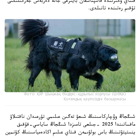
قىتاي وڭىرىندە قالىپتاسقان بايىرعى جانە دەربەس جەرگىلىكتى
تۇقىم رەتىندە تانىلدى.
Фото: ҚХР Шыңжаң Өндіріс-құрылыс корпусы (ШӨҚК)
Қоғамдық қауіпсіздік басқармасы
شىڭجاڭ وۆچاركاسىنىڭ شىعۋ تەگىن عىلىمي تۇرعىدان ناقتىلاۋ
ماقساتىندا 2025 -جىلعى تامىزدا شىڭجاڭ ساياسي-قۇقىق
ينستيتۋتىنىڭ باس بولۋىمەن قىتاي عىلىم اكادەمياسىنىڭ كۋنمين