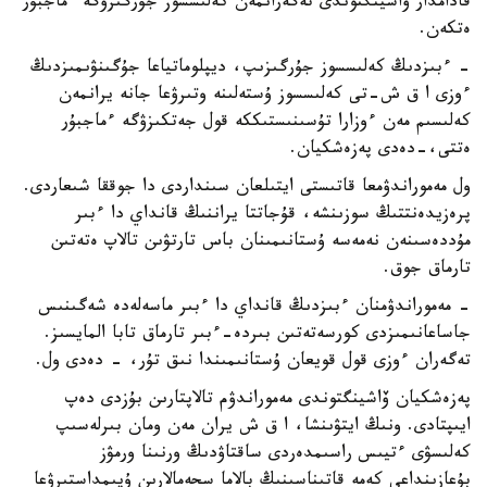
قادامدار ۆاشينگتوندى تەگەرانمەن كەلىسسوز جۇرگىزۋگە ءماجبۇر
ەتكەن.
- ءبىزدىڭ كەلىسسوز جۇرگىزىپ، ديپلوماتياعا جۇگىنۋىمىزدىڭ
ءوزى ا ق ش-تى كەلىسسوز ۇستەلىنە وتىرۋعا جانە يرانمەن
كەلىسىم مەن ءوزارا تۇسىنىستىككە قول جەتكىزۋگە ءماجبۇر
ەتتى،-دەدى پەزەشكيان.
ول مەموراندۋمعا قاتىستى ايتىلعان سىنداردى دا جوققا شىعاردى.
پرەزيدەنتتىڭ سوزىنشە، قۇجاتتا يراننىڭ قانداي دا ءبىر
مۇددەسىنەن نەمەسە ۇستانىمىنان باس تارتۋىن تالاپ ەتەتىن
تارماق جوق.
- مەموراندۋمنان ءبىزدىڭ قانداي دا ءبىر ماسەلەدە شەگىنىس
جاساعانىمىزدى كورسەتەتىن بىردە-ءبىر تارماق تابا المايسىز.
تەگەران ءوزى قول قويعان ۇستانىمىندا نىق تۇر، - دەدى ول.
پەزەشكيان ۆاشينگتوندى مەموراندۋم تالاپتارىن بۇزدى دەپ
ايىپتادى. ونىڭ ايتۋىنشا، ا ق ش يران مەن ومان بىرلەسىپ
كەلىسۋى ءتيىس راسىمدەردى ساقتاۋدىڭ ورنىنا ورمۋز
بۇعازىنداعى كەمە قاتىناسىنىڭ بالاما سحەمالارىن ۇيىمداستىرۋعا