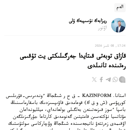
الەم
ريزابەك نۇسىپبەك ۇلى
اۆتور
17:24, 08 تامىز 2026
قازاق توبەتى قىتايدا جەرگىلىكتى يت تۇقىمى
رەتىندە تانىلدى
استانا. KAZINFORM – ق ح ر شىڭجاڭ ءوندىرىس-قۇرىلىس
كورپۋسى (ش و ق ك) قوعامدىق قاۋىپسىزدىك باسقارماسىنىڭ
باسپا ءسوز قىزمەتىنەن بەلگىلى بولعانداي، ميلليونداعان
مۋتاتسيا نۇكتەسىن قامتيتىن گەنومدىق كارتاعا جۇرگىزىلگەن
اۋقىمدى زەرتتەۋ ناتيجەسىندە شىڭجاڭ وۆچاركاسى سولتۇستىك