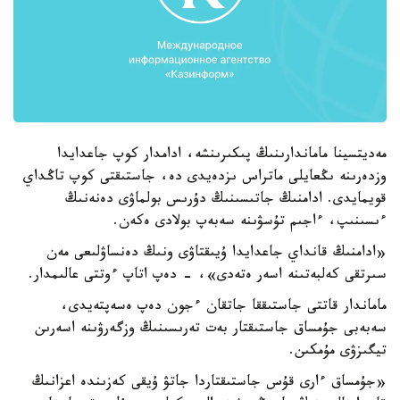
مەديتسينا ماماندارىنىڭ پىكىرىنشە، ادامدار كوپ جاعدايدا
وزدەرىنە ىڭعايلى ماتراس ىزدەيدى دە، جاستىقتى كوپ تاڭداي
قويمايدى. ادامنىڭ جاتىسىنىڭ دۇرىس بولماۋى دەنەنىڭ
ءىسىنىپ، ءاجىم تۇسۋىنە سەبەپ بولادى ەكەن.
«ادامنىڭ قانداي جاعدايدا ۇيىقتاۋى ونىڭ دەنساۋلىعى مەن
سىرتقى كەلبەتىنە اسەر ەتەدى»، - دەپ اتاپ ءوتتى عالىمدار.
ماماندار قاتتى جاستىققا جاتقان ءجون دەپ ەسەپتەيدى،
سەبەبى جۇمساق جاستىقتار بەت تەرىسىنىڭ وزگەرۋىنە اسەرىن
تيگىزۋى مۇمكىن.
«جۇمساق ءارى قۇس جاستىقتاردا جاتۋ ۇيقى كەزىندە اعزانىڭ