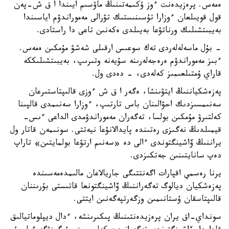
ەمەس. پرەزيدەنت ءوز ۇكىمەتىنىڭ ماۋسىم ايىندا ا ق ش-پەن
قول قويىلعان ءوزارا تۇسىنىستىك تۋرالى مەموراندۋم اياسىندا
بەيبىتشىلىك ورناتۋعا بەيىلدى ەكەنىن تاعى دا راستادى.
- بۇل ماسەلەلەردى تەك سوعىس ارقىلى شەشۋ مۇمكىن ەمەس.
ءبىز مەموراندۋم ەرەجەلەرىنە سۇيەنە وتىرىپ، بەيبىتشىلىككە
قاراي ۇمتىلعىمىز كەلەدى، - دەدى ول.
پەزەشكياننىڭ ايتۋىنشا، ەگەر ا ق ش ءوزى قالىپتاستىرعان
سەنىمسىزدىك احۋالىنان باس تارتىپ، ءوزارا سەنىمدى قالپىنا
كەلتىرۋ مۇمكىن بولسا، تەگەران مەموراندۋمدى الداعى ءىس-
قيمىلدىڭ نەگىزى رەتىندە پايدالانۋعا نيەتتى. سونىمەن قاتار ول
يراننىڭ ۆاشينگتوندى ءالى دە «سەنىم ارتۋعا بولمايتىن» تاراپ
دەپ سانايتىنىن جەتكىزدى.
يرنا رەسمي اقپارات اگەنتتىگى جاريالاعان مالىمدەمەسىندە
پەزەشكيان ديالوگ تەگەراننىڭ ۆاشينگتونعا قاتىستى بۇرىننان
قالىپتاسقان ۇستانىمىن وزگەرتپەگەنىن ايتتى.
سونداي-اق يران پرەزيدەنتىنىڭ پىكىرىنشە، ءدال ديپلوماتيالىق