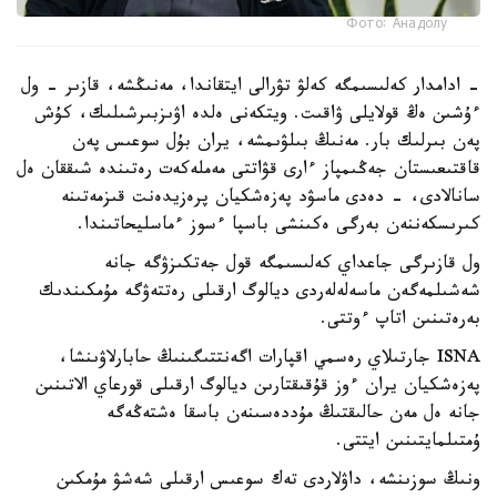
Фото: Анадолу
- ادامدار كەلىسىمگە كەلۋ تۋرالى ايتقاندا، مەنىڭشە، قازىر - ول
ءۇشىن ەڭ قولايلى ۋاقىت. ويتكەنى ەلدە اۋىزبىرشىلىك، كۇش
پەن بىرلىك بار. مەنىڭ بىلۋىمشە، يران بۇل سوعىس پەن
قاقتىعىستان جەڭىمپاز ءارى قۋاتتى مەملەكەت رەتىندە شىققان ەل
سانالادى، - دەدى ماسۋد پەزەشكيان پرەزيدەنت قىزمەتىنە
كىرىسكەننەن بەرگى ەكىنشى باسپا ءسوز ءماسليحاتىندا.
ول قازىرگى جاعداي كەلىسىمگە قول جەتكىزۋگە جانە
شەشىلمەگەن ماسەلەلەردى ديالوگ ارقىلى رەتتەۋگە مۇمكىندىك
بەرەتىنىن اتاپ ءوتتى.
ISNA جارتىلاي رەسمي اقپارات اگەنتتىگىنىڭ حابارلاۋىنشا،
پەزەشكيان يران ءوز قۇقىقتارىن ديالوگ ارقىلى قورعاي الاتىنىن
جانە ەل مەن حالىقتىڭ مۇددەسىنەن باسقا ەشتەڭەگە
ۇمتىلمايتىنىن ايتتى.
ونىڭ سوزىنشە، داۋلاردى تەك سوعىس ارقىلى شەشۋ مۇمكىن