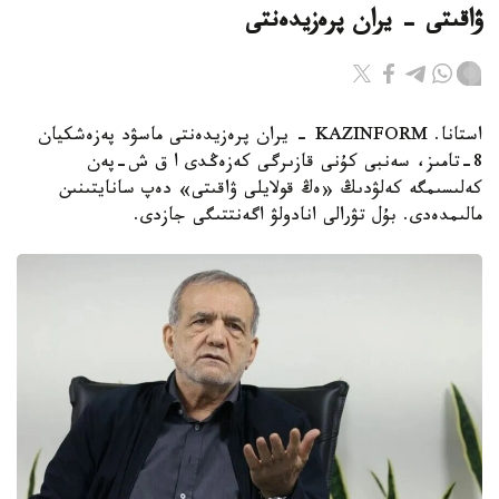
ۋاقىتى - يران پرەزيدەنتى
استانا. KAZINFORM - يران پرەزيدەنتى ماسۋد پەزەشكيان
8-تامىز، سەنبى كۇنى قازىرگى كەزەڭدى ا ق ش-پەن
كەلىسىمگە كەلۋدىڭ «ەڭ قولايلى ۋاقىتى» دەپ سانايتىنىن
مالىمدەدى. بۇل تۋرالى انادولۋ اگەنتتىگى جازدى.