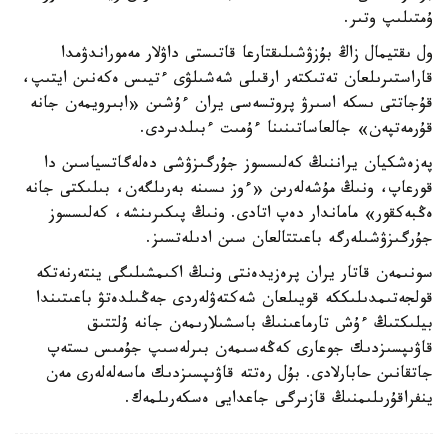
ۇمتىلىپ وتىر.
ول ىقتيمال زاڭ بۇزۋشىلىقتارعا قاتىستى داۋلار مەموراندۋمدا
قاراستىرىلعان تەتىكتەر ارقىلى شەشىلۋى ءتيىس ەكەنىن ايتىپ،
قۇجاتتى ىسكە اسىرۋ پروتسەسى يران ءۇشىن «ابىرويمەن جانە
قۇرمەتپەن» جالعاساتىنىنا ءۇمىت ءبىلدىردى.
پەزەشكيان يراننىڭ كەلىسسوز جۇرگىزۋشى دەلەگاتسياسىن دا
قورعاپ، ونىڭ مۇشەلەرىن «ءوز ىسىنە بەرىلگەن، بىلىكتى جانە
ەڭبەكقور» ماماندار دەپ اتادى. ونىڭ پىكىرىنشە، كەلىسسوز
جۇرگىزۋشىلەرگە باعىتتالعان سىن ادىلەتسىز.
سونىمەن قاتار يران پرەزيدەنتى ونىڭ اكىمشىلىگى ينتەرنەتكە
قولجەتىمدىلىككە قويىلعان شەكتەۋلەردى جەڭىلدەتۋ باعىتىندا
بيلىكتىڭ ءۇش تارماعىنىڭ باسشىلارىمەن جانە ۇلتتىق
قاۋىپسىزدىك جوعارى كەڭەسىمەن بىرلەسىپ جۇمىس ىستەپ
جاتقانىن حابارلادى. بۇل رەتتە قاۋىپسىزدىك ماسەلەلەرى مەن
ينفراقۇرىلىمنىڭ قازىرگى جاعدايى ەسكەرىلمەك.