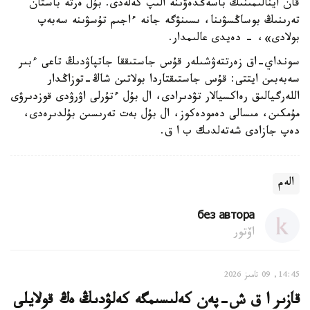
قان اينالىمىنىڭ باسەڭدەۋىنە الىپ كەلەدى. بۇل ەرتە باستان
تەرىنىڭ بوساڭسۋىنا، ىسىنۋگە جانە ءاجىم تۇسۋىنە سەبەپ
بولادى»، - دەيدى عالىمدار.
سونداي-اق زەرتتەۋشىلەر قۇس جاستىققا جاتپاۋدىڭ تاعى ءبىر
سەبەبىن ايتتى: قۇس جاستىقتاردا بولاتىن شاڭ-توزاڭدار
اللەرگيالىق رەاكسيالار تۋدىرادى، ال بۇل ءتۇرلى اۋرۋدى قوزدىرۋى
مۇمكىن، مىسالى دەمودەكوز، ال بۇل بەت تەرىسىن بۇلدىرەدى،
دەپ جازادى شەتەلدىك ب ا ق.
الەم
без автора
اۆتور
14:45, 09 تامىز 2026
قازىر ا ق ش-پەن كەلىسىمگە كەلۋدىڭ ەڭ قولايلى