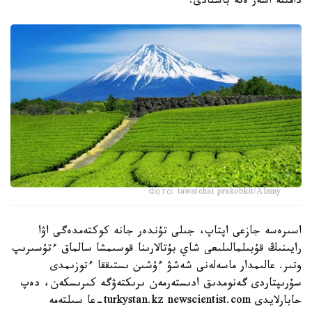
دامىنە اسەر ەتە باستادى.
Фото: tawatchai prakobkit/Alamy
اسىرەسە جازعى اپتاپ، جىلى تۇندەر جانە كوكتەمدەگى اۋا
رايىنىڭ قۇبىلمالىلىعى شاي بۇتالارىنا قوسىمشا سالماق ءتۇسىرىپ
وتىر. عالىمدار ماسەلەنى شەشۋ ءۇشىن ىستىققا ءتوزىمدى
سۇرىپتاردى گەنومدىق ادىستەرمەن ىرىكتەۋگە كىرىسكەن، دەپ
حابارلايدى turkystan.kz newscientist.com-عا سىلتەمە