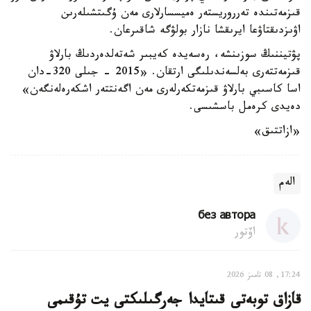
قىزمەتىندە تەرروريستەر ەميسسارلارى مەن ۇگىتشىلەرىن
اۋىزدىقتاۋعا ايرىقشا نازار بولۋگە شاقىرعان.
پۋتيننىڭ سوزىنشە، رەسەيدە كەيبىر شەتەلدەردىڭ بارلاۋ
قىزمەتتەرى بەلسەندىلىگى ارتقان. «2015 - جىلى 320-دان
اسا كاسىبي بارلاۋ قىزمەتكەرلەرى مەن اگەنتتەر اشكەرەلەنگەن»
دەيدى كرەمل باسشىسى.
«ازاتتىق»
الەم
без автора
اۆتور
17:24, 08 تامىز 2026
قازاق توبەتى قىتايدا جەرگىلىكتى يت تۇقىمى