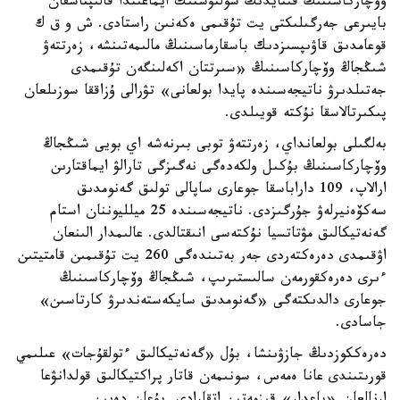
وۆچاركاسىنىڭ قىتايدىڭ سولتۇستىك ايماعىندا قالىپتاسقان
بايىرعى جەرگىلىكتى يت تۇقىمى ەكەنىن راستادى. ش و ق ك
قوعامدىق قاۋىپسىزدىك باسقارماسىنىڭ مالىمەتىنشە، زەرتتەۋ
شىڭجاڭ وۆچاركاسىنىڭ «سىرتتان اكەلىنگەن تۇقىمدى
جەتىلدىرۋ ناتيجەسىندە پايدا بولعانى» تۋرالى ۇزاققا سوزىلعان
پىكىرتالاسقا نۇكتە قويىلدى.
بەلگىلى بولعانداي، زەرتتەۋ توبى بىرنەشە اي بويى شىڭجاڭ
وۆچاركاسىنىڭ بۇكىل ولكەدەگى نەگىزگى تارالۋ ايماقتارىن
ارالاپ، 109 داراباسقا جوعارى ساپالى تولىق گەنومدىق
سەكۆەنيرلەۋ جۇرگىزدى. ناتيجەسىندە 25 ميلليوننان استام
گەنەتيكالىق مۋتاتسيا نۇكتەسى انىقتالدى. عالىمدار الىنعان
اۋقىمدى دەرەكتەردى جەر بەتىندەگى 260 يت تۇقىمىن قامتيتىن
ءىرى دەرەكقورمەن سالىستىرىپ، شىڭجاڭ وۆچاركاسىنىڭ
جوعارى دالدىكتەگى «گەنومدىق سايكەستەندىرۋ كارتاسىن»
جاسادى.
دەرەككوزدىڭ جازۋىنشا، بۇل «گەنەتيكالىق ءتولقۇجات» عىلىمي
قورىتىندى عانا ەمەس، سونىمەن قاتار پراكتيكالىق قولدانۋعا