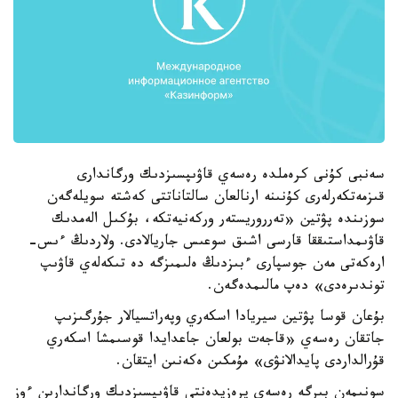
سەنبى كۇنى كرەملدە رەسەي قاۋىپسىزدىك ورگاندارى
قىزمەتكەرلەرى كۇنىنە ارنالعان سالتاناتتى كەشتە سويلەگەن
سوزىندە پۋتين «تەرروريستەر وركەنيەتكە، بۇكىل الەمدىك
قاۋىمداستىققا قارسى اشىق سوعىس جاريالادى. ولاردىڭ ءىس-
ارەكەتى مەن جوسپارى ءبىزدىڭ ەلىمىزگە دە تىكەلەي قاۋىپ
توندىرەدى» دەپ مالىمدەگەن.
بۇعان قوسا پۋتين سيريادا اسكەري وپەراتسيالار جۇرگىزىپ
جاتقان رەسەي «قاجەت بولعان جاعدايدا قوسىمشا اسكەري
قۇرالداردى پايدالانۋى» مۇمكىن ەكەنىن ايتقان.
سونىمەن بىرگە رەسەي پرەزيدەنتى قاۋىپسىزدىك ورگاندارىن ءوز