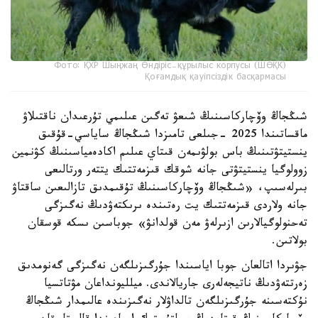
Фото: ҚХР Шыңжаң Өндіріс-құрылыс корпусы (ШӨҚК)
Қоғамдық қауіпсіздік басқармасы
شىڭجاڭ وۆچاركاسىنىڭ شىعۋ تەگىن عىلىمي تۇرعىدان ناقتىلاۋ
ماقساتىندا 2025 -جىلعى تامىزدا شىڭجاڭ ساياسي-قۇقىق
ينستيتۋتىنىڭ باس بولۋىمەن قىتاي عىلىم اكادەمياسىنىڭ كۋنمين
زوولوگيا ينستيتۋتى جانە شوقك قىزمەتتىك يتتەر ورتالىعى
بىرلەسىپ، «شىڭجاڭ وۆچاركاسىنىڭ تۇقىمدىق تازالىعىن ساقتاۋ
جانە ولاردى قىزمەتتىك يت رەتىندە ىرىكتەۋدىڭ نەگىزگى
تەحنولوگيالارىن ازىرلەۋ مەن قولدانۋ» جوباسىن ىسكە قوسقان
بولاتىن.
جۋىردا اتالعان جوبا اياسىندا جۇرگىزىلگەن نەگىزگى گەنومدىق
زەرتتەۋدىڭ ناتيجەلەرى جاريالاندى. ميلليونداعان مۋتاتسيا
نۇكتەسىنە جۇرگىزىلگەن تالداۋلار نەگىزىندە عالىمدار شىڭجاڭ