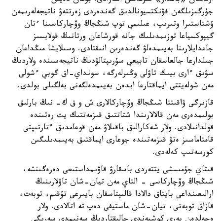
ارنالعان «باعدار» قىزمەتىن اتقارادى. بۇعان دەيىن
جۇرگىزىلگەن فۋنكتسيونالدىق گەندەردى زەرتتەۋ ناتيجەلەرىمەن
ۇشتاستىرا وتىرىپ، عىلىمي توپ شىڭجاڭ وۆچاركاسىنا ءتان
گيپوكسياعا توزىمدىلىك جانە قورشاعان ورتانىڭ قولايسىز
جاعدايلارىنا بەيىمدەلۋ گەندەرىن انىقتادى. وسىلايشا مىڭداعان
جىلدارعا جالعاسقان تابيعي سۇرىپتالۋدىڭ ناتيجەسىندە ولاردىڭ
سۋىق ءارى بيىك تاۋلى وڭىرلەرگە، سونداي-اق گوبي ءشولى
مەن شولەيتتى ايماقتارعا ابدەن بەيىمدەلگەنى بەلگىلى بولدى.
قازىرگى ۋاقىتتا شىڭجاڭ وۆچاركالارى ش و ق ك- نىڭ بارلىق
بولىمدەرى مەن قالالارىندا شتاتتىق قىزمەتتىك يت رەتىندە
قولدانىلادى. ولار شەكارالىق باقىلاۋ مەن قوعامدىق ءتارتىپتى
قامتاماسىز ەتۋ قىزمەتىندە جوعارى ايماقتىق بەيىمدىلىگىن
كورسەتىپ كەلەدى.
قىتاي جۇمىسشى يتتەردى باسقارۋ قاۋىمداستىعى دەرەگىنشە،
شىڭجاڭ وۆچاركاسى - التاي مەن تيان-شان تاۋلارىنىڭ
ارالىعىنداعى بايتاق دالادا قالىپتاسقان بايىرعى تۇقىم، توبەت،
قازاق توبەتى، تيان-شان ماستيفى دەپ تە اتالادى. ولار
ەجەلدەن بەرى كوشپەندى حالىقتاردىڭ سەنىمدى سەرىگى