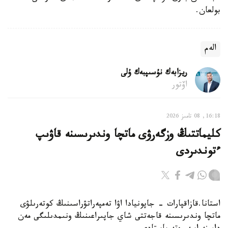
بولعان.
الەم
ريزابەك نۇسىپبەك ۇلى
اۆتور
16:18, 08 تامىز 2026
كليماتتىڭ وزگەرۋى ماتچا وندىرىسىنە قاۋىپ
ءتوندىردى
استانا.قازاقپارات - جاپونيادا اۋا تەمپەراتۋراسىنىڭ كوتەرىلۋى
ماتچا وندىرىسىنە قاجەتتى شاي جاپىراعىنىڭ ونىمدىلىگى مەن