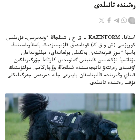
رەتىندە تانىلدى
استانا. KAZINFORM – ق ح ر شىڭجاڭ ءوندىرىس-قۇرىلىس
كورپۋسى (ش و ق ك) قوعامدىق قاۋىپسىزدىك باسقارماسىنىڭ
باسپا ءسوز قىزمەتىنەن بەلگىلى بولعانداي، ميلليونداعان
مۋتاتسيا نۇكتەسىن قامتيتىن گەنومدىق كارتاعا جۇرگىزىلگەن
اۋقىمدى زەرتتەۋ ناتيجەسىندە شىڭجاڭ وۆچاركاسى سولتۇستىك
قىتاي وڭىرىندە قالىپتاسقان بايىرعى جانە دەربەس جەرگىلىكتى
تۇقىم رەتىندە تانىلدى.