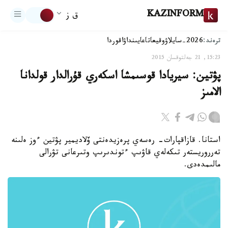
KAZINFORM
ق ز
ترەند:
2026-سايلاۋ
وقيعا
تاعايىنداۋ
اقوردا
15:23, 21 جەلتوقسان 2015
پۋتين: سيريادا قوسىمشا اسكەري قۇرالدار قولدانا
الامىز
استانا. قازاقپارات- رەسەي پرەزيدەنتى ۆلاديمير پۋتين ءوز ەلىنە
تەرروريستەر تىكەلەي قاۋىپ ءتوندىرىپ وتىرعانى تۋرالى
مالىمدەدى.