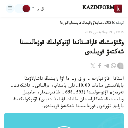
KAZINFORM
ق ز
ترەند:
2026-سايلاۋ
وقيعا
تاعايىنداۋ
اقوردا
12:15, 21 جەلتوقسان 2015
وڭتۇستىك قازاقستاندا اۆتوكولىك قوزعالىسىنا
شەكتەۋ قويىلدى
استانا. قازاقپارات - و ق و- دا اۋا رايىنىڭ ناشارلاۋىنا
بايلانىستى ساعات 10.00-نان باستاپ، «الماتى- تاشكەنت-
تەرمەز» اۆتوجولىندا (593-658- شاقىرىمدار، جامبىل
وبلىسىنىڭ شەكاراسىنان ماشات اۋىلىنا دەيىن) اۆتوكولىكتىڭ
بارلىق تۇرلەرى قوزعالىسىنا شەكتەۋ قويىلدى.