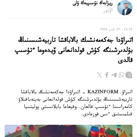
ريزابەك نۇسىپبەك ۇلى
اۆتور
12:24, 07 تامىز 2026
اتىراۋدا جەكەمەنشىك بالاباقشا تاربيەشىسىنىڭ
بۇلدىرشىنگە كۇش قولدانعانى ۆيدەوعا ءتۇسىپ
قالدى
اتىراۋ. KAZINFORM - اتىراۋدا جەكەمەنشىك بالاباقشا
تاربيەشىسىنىڭ بۇلدىرشىنگە كۇش قولدانعانى بەينەباقىلاۋ
كامەراسىنا ءتۇسىپ قالعان. وقيعاعا بايلانىستى پوليتسيا
قىلمىستىق ءىس قوزعادى.