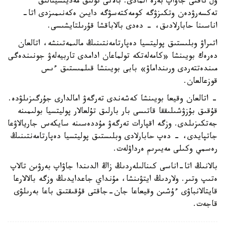
ول ناقتى جاۋاپ بەرە المادى. بالانى تولىق مەديتسينالىق
تەكسەرۋدەن وتكىزۋگە كومەكتەسۋگە دايىن ەكەنىمىزدى اتا-
اناسىنا حابارلادىق، - دەدى بالاباقشا قۇرىلتايشىسى.
اتىراۋ وبلىستىق پوليتسيا دەپارتامەنتىنىڭ مالىمەتىنشە، اتالعان
دەرەك بويىنشا «كامەلەتكە تولماعان ادامدى تاربيەلەۋ جونىندەگى
مىندەتتەردى ورىنداماۋ» بابى بويىنشا قىلمىستىق ءىس
قوزعالعان.
- اتالعان وقيعا بويىنشا كەشەندى تەرگەۋ امالدارى جۇرگىزىلۋدە.
قۇقىق بۇزۋشىلىققا قاتىسى بار بارلىق تۇلعالار پوليتسيا بولىمىنە
جەتكىزىلدى. وزگە اقپارات تەرگەۋ مۇددەسىنە سايكەس جاريالاۋعا
جاتپايدى، - دەپ حابارلادى وبلىستىق پوليتسيا دەپارتامەنتىنىڭ
رەسمي وكىلى مەيىرىم ەرداۋلەت.
بالانىڭ اتا-اناسى كىنالىلەردىڭ زاڭ الدىندا جاۋاپ بەرۋىن تالاپ
ەتىپ وتىر. ولاردىڭ ايتۋىنشا، مۇنداي جاعدايدىڭ وزگە بالالارعا
قايتالانباۋى ءۇشىن وقيعاعا جان-جاقتى قۇقىقتىق باعا بەرىلۋى
قاجەت.