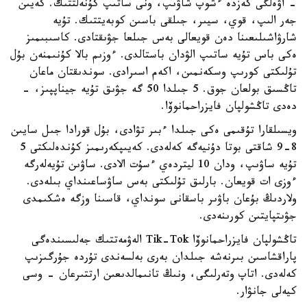
- اۋەلگى كەزدە ءشوپ شاۋىپ، ونى ساتىپ كۇنەلتتىك. كەيىن
جەر الىپ، قوي، سيىر، جىلقى باسىن كوبەيتتىك. تۇيە
شارۋاشىلىعىنا دەن قويعالى بەس جىلعا جۋىقتادى. كاسىبىمىز
ەكى باس تۇيە ساتىپ الۋدان باستالدى. ءوزىم بالا كۇنىمنەن بۇل
تۇلىكتى كورىپ وسكەنمىن، اكەم اسىرادى. سوندىقتان ماعان
تاڭسىق بولعان جوق. 5 جىلدا 50 گە جۋىق تۇيە جيناپپىز، -
دەدى تاڭشولپان فايزراحمانوۆا.
ويسىلقارا تۇقىمى ەكى جىلدا ءبىر تۋادى، بۇل قورادا جىل سايىن
8-9 شاقتى بوتا دۇنيەگە كەلەدى. كەيىپكەرىمىز كۇندەلىكتى 5
تۇيە ساۋىپ، ودان 10 ليتردەي ءسۇت الادى. ساۋىن تۇيەلەرگە
ءوزى ات قويعان. بارلىق تۇلىكتى بەس ساۋساعىنداي بىلەدى.
ولاردىڭ بۇعان باۋىر باسقانى سونداي، قاسىنا وزگە ەشكىمدى
جۋىتپايتىن كورىنەدى.
تاڭشولپان فايزراحمانوۆا Tik-Tok الەۋمەتتىك جەلىسىندەگى
پاراقشاسىن بىرنەشە جىلدان بەرى بەلسەندى تۇردە جۇرگىزىپ
كەلەدى. اتاپ وتەرلىگى، ونىڭ تانىمالدىعىن ارتتىرعان - وسى
كيەلى جانۋار.