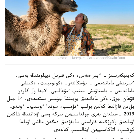
Фото: Назерке Саниязова/Kazinform
كەيىپكەرىمىز - ءبىر ەمەس، ەكى قىزىل ديپلومنىڭ يەسى.
ءبىرىنشى ماماندىعى - بۋحگالتەر- ەكونوميست، ەكىنشى
ماماندىعى - باستاۋىش سىنىپ ءمۇعالىمى. الايدا ول كارەرا
قۋعان جوق. ەكى ماماندىق بويىنشا جۇمىس ىستەمەدى. 14 جىل
بۇرىن قازالىعا كەلىن بولىپ ءتۇسىپ، سوندا ءوسىپ- ءوندى.
2019 -جىلدان بەرى جولداسىمەن بىرگە وسى اۋداننىڭ شاكەن
اۋىلدىق وكرۋگىنە قاراستى سايقۇدىق دەگەن مالشى اۋىلعا
كوشىپ، اتاكاسىپپەن اينالىسىپ كەلەدى.