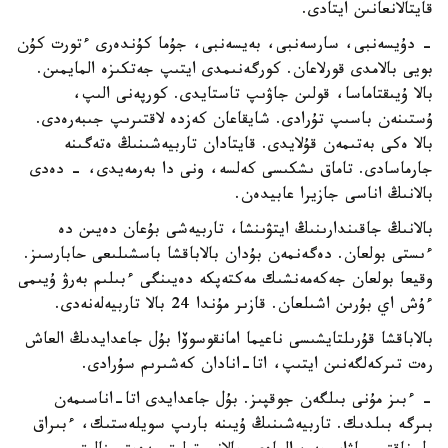
قايتالانعانىن ايتادى.
- دۇيسەنبى، سارسەنبى، بەيسەنبى، جۇما كۇندەرى ءتورت كۇن
بويى بالامدى قورلاعان. كورگەنىمدى ايتىپ جەتكىزە المايمىن.
بالا ۇيىقتاماسا، قولىن جاۋىپ تاستايدى. كورپەنى الىپ،
ۇستىنەن باسىپ تۇرادى. شايقاعان كەزدە لاقتىرىپ جىبەرەدى.
بالا ەكى بەتىمەن قۇلايدى. قايتادان تاربيەشىنىڭ ەتەگىنە
جارماسادى. تاماق ىشكىسى كەلسە، ونى دا بەرمەيدى، - دەدى
بالانىڭ اناسى جازيرا عابيدەن.
بالانىڭ جاقىندارىنىڭ ايتۋىنشا، تاربيەشى بۇعان دەيىن دە
ءىستى بولعان. دەگەنمەن بۇدان بالاباقشا باسشىلىعى حابارسىز.
وقيعا بولعان جەكەمەنشىك مەكتەپكە دەيىنگى ءبىلىم بەرۋ ۇيىمى
ءۇش اي بۇرىن اشىلعان. قازىر مۇندا 24 بالا تاربيەلەنەدى.
بالاباقشا قۇرىلتايشىسى ناعيما امانقوسوۆا بۇل جاعدايدىڭ العاش
رەت تىركەلگەنىن ايتىپ، اتا-انادان كەشىرىم سۇرادى.
- ءبىز مۇنى بىلگەن جوقپىز. بۇل جاعدايدى اتا-اناسىمەن
بىرگە بىلدىك. تاربيەشىنىڭ ۇيىنە بارىپ سويلەستىك، ءبىراق