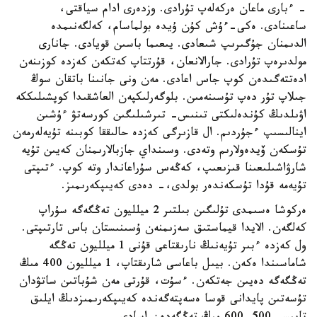
- ءبارى ماعان ەركەلەپ تۇرادى. وزدەرى ادام سياقتى،
ساعىنادى. ەكى-ءۇش كۇن ۇيدە بولماسام، كەلگەنىمدە
الدىمنان جۇگىرىپ شىعادى. يىعىما باسىن قويادى. جانارى
مولدىرەپ تۇرادى. جارالانعان، قۇرتتاپ كەتكەن كەزدە كوزىنەن
ادەتتەگىدەن كوپ جاس اعادى. مەن ونى جانىنا باتقان سوڭ
جىلاپ تۇر دەپ تۇسىنەمىن. بلوگەرلىكپەن العاشقىدا كوپشىلىككە
اۋىلدىڭ كۇندەلىكتى تىنىس- تىرشىلىگىن كورسەتۋ ءۇشىن
اينالىسىپ ءجۇردىم. ال قازىرگى كەزدە حالىققا كوبىنە تۇيەلەرمەن
تۇسكەن ۆيدەولارىم وتەدى. وسىنداي جازبالارىمنان كەيىن تۇيە
شارۋاشىلىعىنا قىزىعىپ، كەڭەس سۇراعاندار وتە كوپ. ءتىپتى
تۇيەمە قۇدا تۇسكەندەر بولدى،- دەدى كەيىپكەرىمىز.
ەركوشا ەسىمدى تۇلىگىن بىلتىر 2 ميلليون تەڭگەگە سۇراپ
كەلگەن. الايدا قيماستىق سەزىمنەن ۇسىنىستان باس تارتىپتى.
ول كەزدە ءبىر تۇيەنىڭ نارىقتاعى قۇنى 1 ميلليون تەڭگە
شاماسىندا ەكەن. بيىل باعاسى شارىقتاپ، 1 ميلليون 400 مىڭ
تەڭگەگە دەيىن جەتكەن. ءسۇت، قۇرتى مەن شۇباتىن ساتۋدان
تۇسەتىن پايدانى قوسا ەسەپتەگەندە كەيىپكەرىمىزدىڭ ايلىق