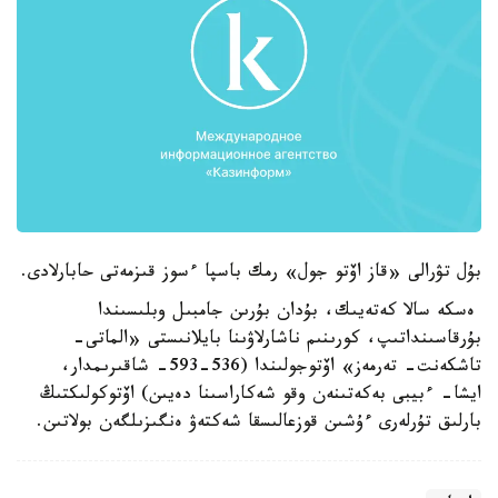
بۇل تۋرالى «قاز اۆتو جول» رمك باسپا ءسوز قىزمەتى حابارلادى.
ەسكە سالا كەتەيىك، بۇدان بۇرىن جامبىل وبلىسىندا
بۇرقاسىنداتىپ، كورىنىم ناشارلاۋىنا بايلانىستى «الماتى-
تاشكەنت- تەرمەز» اۆتوجولىندا (536-593- شاقىرىمدار،
ايشا- ءبيبى بەكەتىنەن وقو شەكاراسىنا دەيىن) اۆتوكولىكتىڭ
بارلىق تۇرلەرى ءۇشىن قوزعالىسقا شەكتەۋ ەنگىزىلگەن بولاتىن.