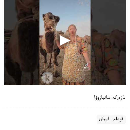
نازەركە سانيازوۆا
قوعام
ايماق