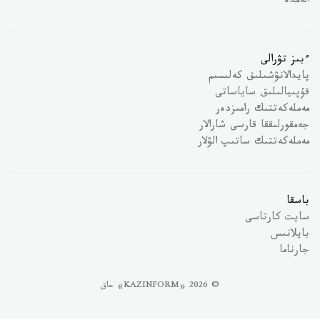
الەمدە
ءبىز تۋرالى
پايدالانۋشىلىق كەلىسىم
قۇپىيالىلىق ساياساتى
مەملەكەتتىك رامىزدەر
جەمقورلىققا قارسى شارالار
مەملەكەتتىك ساتىپ الۋلار
باسقا
سايت كارتاسى
بايلانىس
جارناما
© 2026 «KAZINFORM» حاق