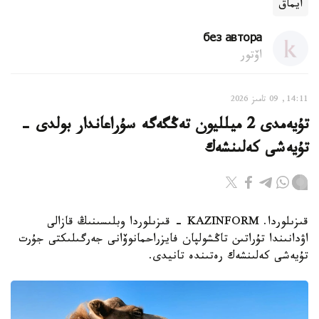
ايماق
без автора
اۆتور
14:11, 09 تامىز 2026
تۇيەمدى 2 ميلليون تەڭگەگە سۇراعاندار بولدى -
تۇيەشى كەلىنشەك
قىزىلوردا. KAZINFORM - قىزىلوردا وبلىسىنىڭ قازالى
اۋدانىندا تۇراتىن تاڭشولپان فايزراحمانوۆانى جەرگىلىكتى جۇرت
تۇيەشى كەلىنشەك رەتىندە تانيدى.