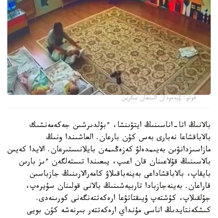
فوتو: ۆيدەودان الىنعان سكرين
بالانىڭ اتا-اناسىنىڭ ايتۋىنشا، ءبۇلدىرشىن جەكەمەنشىك
بالاباقشاعا نەبارى بەس كۇن بارعان. العاشىندا ونىڭ
مازاسىزدانۋىن بەيىمدەلۋ كەزەڭىمەن بايلانىستىرعان. الايدا كەيىن
بالاسىنىڭ قۇلاعىنان قان اعىپ، يىعىندا تىستەلگەن ءىز بارىن
بايقاپ، بالاباقشاداعى بەينەباقىلاۋ كامەرالارىنىڭ جازباسىن
قاراعان. بەينەجازبادا تاربيەشىنىڭ بالانى قولىنان سۇيرەپ،
جۇلقىلاپ، كۇشتەپ ۇيىقتاتۋعا ارەكەتتەنگەنى كورىنەدى.
كىشكەنتايدىڭ اناسى مۇنداي ارەكەتتەر بىرنەشە كۇن بويى