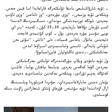
تابىسى 500-600 مىڭ تەڭگەدەن اسادى.
- تۇيە شارۋاشىلىعى باسقا تۇلىكتەرگە قاراعاندا اسا قيىن ەمەس.
ويتكەنى تۇيە وزىمەن- ءوزى جۇرەدى، ءوز تاماعىن ءوزى تاۋىپ
جەيدى. شولگە توزىمدىلىگى سونداي، ەسىگىمىزدىڭ الدىندا
اعىپ تۇرعان بۇلاققا بارمايدى. 10-15 كۇن، كەيدە ءبىر اي
بويى سۋسىز جۇرە بەرەدى. بۇل - كوپ كۇتىمدى قاجەت
ەتپەيتىن جانۋار. باعاسى قىمبات، ەتى ءتاتتى، ءسۇتى مەن
شۇباتى پايدالى. تابىسى وتباسىمىزدى اسىراۋعا ابدەن
جەتكىلىكتى،-دەدى تاڭشولپان فايزراحمانوۆا.
ول تۇيە باعۋدى ويلاپ جۇرگەندەرگە تۇلىكتى جەرگىلىكتى
جەردەن الۋعا كەڭەس بەردى. «باسقا جاقتان بولسا، قاشىپ
كەتۋگە بەيىم تۇرادى، ويتكەنى مەكەنىن ساعىنادى» دەيدى.
بۇعان دەيىن حابارلاعانىمىزداي، جۋىردا قىزىلوردا وبلىسىنىڭ
ارال اۋدانىندا تۇيە سۇتىنەن قۇرعاق ۇنتاق شىعاراتىن زاۋىت ىسكە
قوسىلدى.