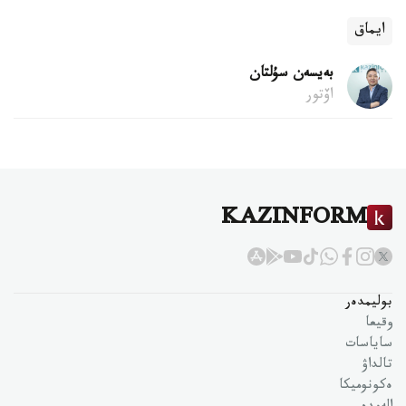
ايماق
بەيسەن سۇلتان
اۆتور
KAZINFORM
بوليمدەر
وقيعا
ساياسات
تالداۋ
ەكونوميكا