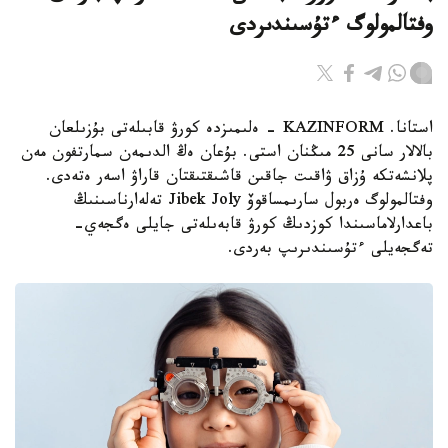
وفتالمولوگ ءتۇسىندىردى
استانا. KAZINFORM - ەلىمىزدە كورۋ قابىلەتى بۇزىلعان
بالالار سانى 25 مىڭنان استى. بۇعان ەڭ الدىمەن سمارتفون مەن
پلانشەتكە ۇزاق ۋاقىت جاقىن قاشىقتىقتان قاراۋ اسەر ەتەدى.
وفتالمولوگ ەربول سارىمساقوۆ Jibek Joly تەلەارناسىنىڭ
باعدارلاماسىندا كوزدىڭ كورۋ قابەىلەتى جايلى ەگجەي-
تەگجەيلى ءتۇسىندىرىپ بەردى.