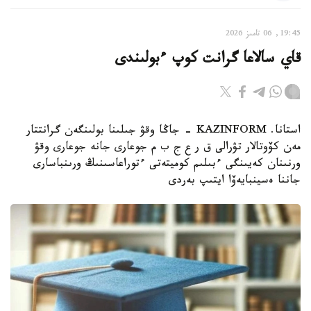
19:45, 06 تامىز 2026
قاي سالاعا گرانت كوپ ءبولىندى
استانا. KAZINFORM - جاڭا وقۋ جىلىنا بولىنگەن گرانتتار
مەن كۆوتالار تۋرالى ق ر ع ج ب م جوعارى جانە جوعارى وقۋ
ورنىنان كەيىنگى ءبىلىم كوميتەتى ءتوراعاسىنىڭ ورىنباسارى
جاننا ەسينبايەۆا ايتىپ بەردى