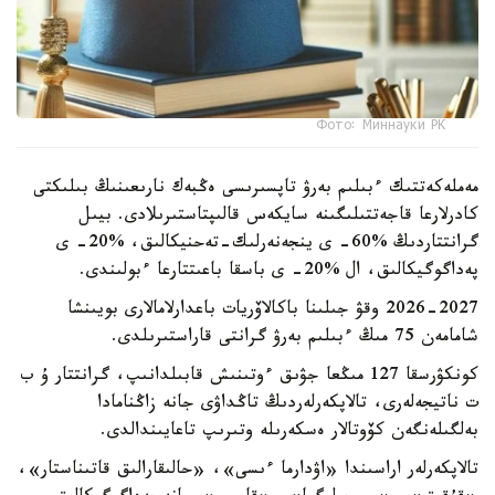
Фото: Миннауки РК
مەملەكەتتىك ءبىلىم بەرۋ تاپسىرىسى ەڭبەك نارىعىنىڭ بىلىكتى
كادرلارعا قاجەتتىلىگىنە سايكەس قالىپتاستىرىلادى. بيىل
گرانتتاردىڭ %60- ى ينجەنەرلىك-تەحنيكالىق، %20- ى
پەداگوگيكالىق، ال %20- ى باسقا باعىتتارعا ءبولىندى.
2026-2027 وقۋ جىلىنا باكالاۆريات باعدارلامالارى بويىنشا
شامامەن 75 مىڭ ءبىلىم بەرۋ گرانتى قاراستىرىلدى.
كونكۋرسقا 127 مىڭعا جۋىق ءوتىنىش قابىلدانىپ، گرانتتار ۇ ب
ت ناتيجەلەرى، تالاپكەرلەردىڭ تاڭداۋى جانە زاڭنامادا
بەلگىلەنگەن كۆوتالار ەسكەرىلە وتىرىپ تاعايىندالدى.
تالاپكەرلەر اراسىندا «اۋدارما ءىسى»، «حالىقارالىق قاتىناستار»،