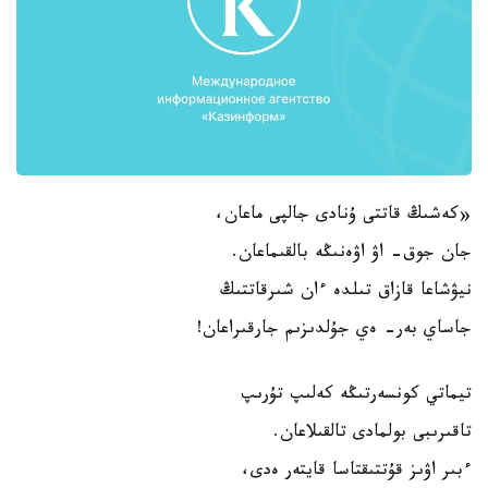
«كەشىڭ قاتتى ۇنادى جالپى ماعان،
جان جوق- اۋ اۋەنىڭە بالقىماعان.
نيۋشاعا قازاق تىلدە ءان شىرقاتتىڭ
جاساي بەر- ەي جۇلدىزىم جارقىراعان!
تيماتي كونسەرتىڭە كەلىپ تۇرىپ
تاقىرىبى بولمادى تالقىلاعان.
ءبىر اۋىز قۇتتىقتاسا قايتەر ەدى،