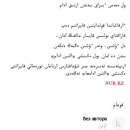
ول ەمەس ءبىراق سەنەن ارتىق ادام
ءارقاشاندا قولدايتىن قايراتىم دەپ
قازاقتاي بولسىن قايسار حالقىڭ امان،
ەل ءۇشىن، ونەر ءۇشىن ەڭبەك ەتكەن
سەن دە امان بول ەكىنشى «التىن ادام»
ارىپتەسىنە تەبىرەنە جىر شۋماقتارىن ارناعان تورەعالي قايراتتى
ەكىنشى «التىن ادامعا» تەڭەدى.
NUR.KZ
قوعام
без автора
اۆتور