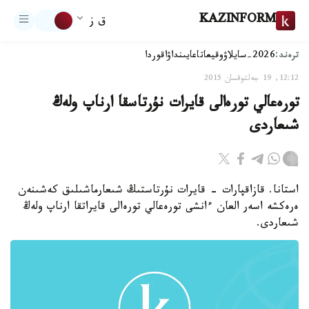
KAZINFORM
ق ز
ترەند:
2026-سايلاۋ
وقيعا
تاعايىنداۋ
اقوردا
12:12, 19 جەلتوقسان 2015
تورەعالي تورەالى قايرات نۇرتاسقا ارناپ ولەڭ
شىعاردى
استانا. قازاقپارات - قايرات نۇرتاستىڭ شىعارماشىلىق كەشىنەن
ەرەكشە اسەر العان ءانشى تورەعالي تورەالى قايراتقا ارناپ ولەڭ
شىعاردى.