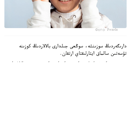
Фото: Pexels
دارىگەردىڭ سوزىنشە، سوڭعى جىلدارى بالالاردىڭ كوزىنە
تۇسەتىن سالماق ايتارلىقتاي ارتقان.
— بۇرىن كورۋ قابىلەتى كوبىنە كىتاپتى كوپ وقيتىن بالالاردا
تومەندەيتىن. قازىر كوزگە تۇسەتىن سالماق شامامەن 80 پايىزعا
ارتتى. نەگىزگى سەبەپ تەلەۆيزور ەمەس، تەلەفون مەن پلانشەت
سياقتى جاقىن قاشىقتىقتان قولدانىلاتىن گادجەتتەر. اسىرەسە
بۇل 18-19 جاسقا دەيىنگى بالالاردىڭ كورۋ قابىلەتىنە قاتتى
اسەر ەتەدى، — دەدى ەربول سارىمساقوۆ.