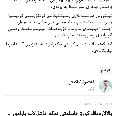
«قۇقىق»، «پسيحولوگيا»، «قارجى» جانە پەداگوگيكالىق
باعىتتار جوعارى سۇرانىسقا يە بولدى.
كونكۋرس قورىتىندىلارى رەسپۋبليكالىق كونكۋرستىق كوميسسيا
وتىرىسىندا بەكىتىلىپ، ناتيجەسى ق ر عىلىم جانە جوعارى
ءبىلىم ءمينيسترى ساياسات نۇربەكتىڭ، مينيسترلىكتىڭ رەسمي
اقپاراتتىق رەسۋرسىندا جاريالانادى.
ايتا كەتەيىك، ءبىلىم گرانتى يەگەرلەرىنىڭ ءتىزىمى 7 -تامىزدا
جاريالانادى.
قوعام
باقىتجول كاكەش
اۆتور
19:27, 06 تامىز 2026
بالالاردىڭ كورۋ قابىلەتى نەگە ناشارلاپ بارادى -