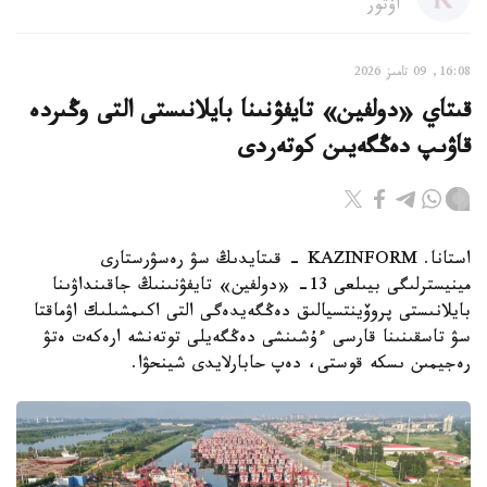
اۆتور
16:08, 09 تامىز 2026
قىتاي «دولفين» تايفۋنىنا بايلانىستى التى وڭىردە
قاۋىپ دەڭگەيىن كوتەردى
استانا. KAZINFORM - قىتايدىڭ سۋ رەسۋرستارى
مينيسترلىگى بيىلعى 13- «دولفين» تايفۋنىنىڭ جاقىنداۋىنا
بايلانىستى پروۆينتسيالىق دەڭگەيدەگى التى اكىمشىلىك اۋماقتا
سۋ تاسقىنىنا قارسى ءۇشىنشى دەڭگەيلى توتەنشە ارەكەت ەتۋ
رەجيمىن ىسكە قوستى، دەپ حابارلايدى شينحۋا.