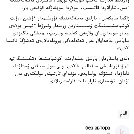
ولاردىڭ الدارىنا كەلىپ سويلەپ تۇرۋعا، ماڭىزدى مەملەكەتتىك
ءىس-شارالارعا قاتىسىپ، سولاردا سويلەۋگە قۇقىعى بار.
زاڭعا سايكەس، بارلىق مەملەكەتتىك قۇرىلىمدار ءۇشىن «ۇلت
كوشباسشىسىنىڭ» ۇسىنىستارىن ورىندار وتىرۋعا ءتيىس بولادى.
ليدەر سونداي-اق ولارمەن كەلىسە وتىرىپ، «ىشكى ماڭىزدى
ساياسي جاعدايلار مەن شەتەلدەگى پروبلەمالاردى شەشۋگا قاتىسا
الادى».
ەلدى باسقارعان بارلىق جىلدارىندا كوشباسشىعا ەشكىمنىڭ تيە
الماۋ قورعانىشى ساقتالىپ قالادى. ونى سول سياقتى ۇستاۋعا،
قاماۋعا، تىنتۋگە بولمايدى. مۇنداي تارتىپتەر مۇلىكتەرى مەن
تۋعان-تۋىستارى تاراپىنا دا قاراستىرىلادى.
الەم
без автора