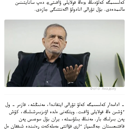
كەلىسىمگە كەلۋدىڭ «ەڭ قولايلى ۋاقىتى» دەپ سانايتىنىن
مالىمدەدى. بۇل تۋرالى انادولۋ اگەنتتىگى جازدى.
Фото: Анадолу
- ادامدار كەلىسىمگە كەلۋ تۋرالى ايتقاندا، مەنىڭشە، قازىر - ول
ءۇشىن ەڭ قولايلى ۋاقىت. ويتكەنى ەلدە اۋىزبىرشىلىك، كۇش
پەن بىرلىك بار. مەنىڭ بىلۋىمشە، يران بۇل سوعىس پەن
قاقتىعىستان جەڭىمپاز ءارى قۋاتتى مەملەكەت رەتىندە شىققان ەل