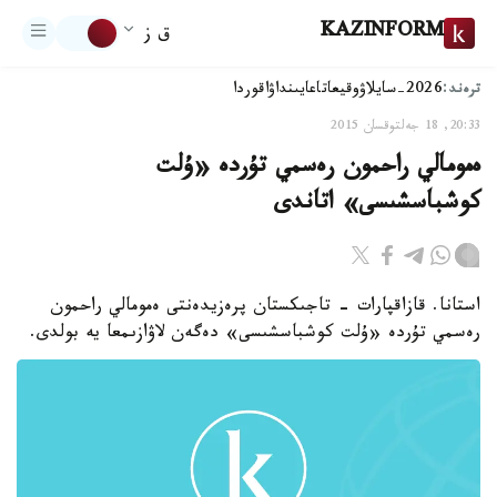
KAZINFORM
ق ز
ترەند:
2026-سايلاۋ
وقيعا
تاعايىنداۋ
اقوردا
20:33, 18 جەلتوقسان 2015
ەمومالي راحمون رەسمي تۇردە «ۇلت
كوشباسشىسى» اتاندى
استانا. قازاقپارات - تاجىكستان پرەزيدەنتى ەمومالي راحمون
رەسمي تۇردە «ۇلت كوشباسشىسى» دەگەن لاۋازىمعا يە بولدى.