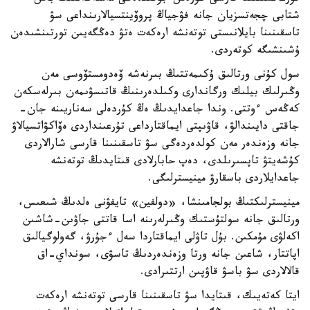
شتابى چجەتسزيان جانە فۋجياڭ پروۆينتسيالارىنداعى سۋ
تاسقىنىنا بايلانىستى توتەنشە ارەكەت ەتۋ دەڭگەيىن تورتىنشىدەن
ۇشىنشىگە كوتەردى.
سول كۇنى ورتالىق ۇكىمەتتىڭ بىرنەشە ۆەدومستۆوسى مەن
وڭىرلىك بيلىك ورگاندارى وكىلدەرىنىڭ قاتىسۋىمەن بىرلەسكەن
كەڭەس ءوتتى. وندا جاعدايدىڭ ەڭ كۇردەلى سەناريىنە جان-
جاقتى دايىندالۋ، قاۋىپتى ايماقتارداعى تۇرعىنداردى ەۆاكۋاتسيالاۋ
جانە وزەندەر مەن كولدەردەگى سۋ تاسقىنىنا قارسى شارالاردى
كۇشەيتۋ تاپسىرىلدى، دەپ حابارلادى قىتايدىڭ توتەنشە
جاعدايلاردى باسقارۋ مينيسترلىگى.
مينيسترلىكتىڭ بولجامىنشا، «دولفين» تايفۋنى ەلدىڭ شىعىس،
ورتالىق جانە سولتۇستىك وڭىرلەرىنە اسا قاتتى جاۋىن-شاشىن
اكەلۋى مۇمكىن. بۇل تاۋلى ايماقتاردا سەل ءجۇرۋ، گەولوگيالىق
اپاتتار، شاعىن جانە ورتا وزەندەردىڭ تاسۋى، سونداي-اق
قالالاردى سۋ باسۋ قاۋپىن ارتتىرادى.
ايتا كەتەيىك، قىتايدا سۋ تاسقىنىنا قارسى توتەنشە ارەكەت