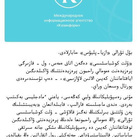
بۇل تۋرالى «ازيا-پليۋس» حابارلادى.
«ۇلت كوشباسشىسى» دەگەن اتاق ەمەس، ول - قازىرگى
پرەزيدەنت ەمومالي راحمون پرەزيدەنتتىك ۋاكىلدىگىن
اياقتاعاننان كەيىن الاتىن لاۋازىمى»، - دەپ تۇسىندىرەدى
پورتال وسىعان وراي.
مۇنى رەسپۋبليكانىڭ وليي كەڭەسى، ياعني ءمادجليسى بەكىتىپ
بەردى. ەندى ماجىلىستە قارالىپ، قابىلدانعان «بەيبىتشىلىك
پەن ۇلتتىق بىرلىكتىڭ نەگىز قالاۋشى - ۇلت كوشباسشىسى
تۋرالى» زاڭ ەمومالي راحمونعا ەلدىڭ پرەزيدەنتى ۋاكىلدىگىن
توقتاتقاننان كەيىن دە رەسپۋبليكانىڭ ىشكى جانە سىرتقى
ساياساتىن قالىپتاستىرۋداعى جەتەكشى رول اتقاراتىن ەڭ ىقپالدى