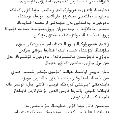
شارۋاشىلىعى نىساندارىن ءتيىمدى باسقارۋدى تاپسىردى.
قىتايدىڭ ۇلتتىق مەتەورولوگيالىق ورتالىعى جۇما كۇنى كەشكە
«سارى» دەڭگەيلى ەسكەرتۋ جاريالادى. بولجام بويىنشا،
«دولفين» جەكسەنبى مەن دۇيسەنبى ارالىعىندا قىتايدىڭ
شىعىس جاعالاۋىنا - چجەتسزيان پروۆينتسياسىنا نەمەسە فۋجياڭ
پروۆينتسياسىنىڭ سولتۇستىگىنە جەتۋى مۇمكىن.
ۇلتتىق مەتەورولوگيالىق ورتالىقتىڭ باس سينوپتيگى سيۋي
ينلۋننىڭ ايتۋىنشا، شىلدە ايىندا قىتايعا سوققى بەرگەن
«باۆي» تايفۋنىمەن سالىستىرعاندا، «دولفين» كۇشتىرەك جەل
مەن مول جاۋىن-شاشىن اكەلۋى ىقتيمال.
مامان تابيعي اپاتتىڭ ىقپالىنا ءتۇسۋى مۇمكىن شىعىس قىتاي
مەن ەلدىڭ باسقا وڭىرلەرىندە تايفۋن سالدارىن جويۋعا
دايىندىقتى ءبىرىنشى كەزەككە قويىپ، قاتتى جەل، نوسەر جانە
قايتالاما تابيعي اپاتتارعا قارسى الدىن الۋ شارالارىن قابىلداۋ
قاجەتتىگىن اتاپ ءوتتى.
سونىمەن قاتار جۇما كۇنى قىتايدىڭ سۋ تاسقىنى مەن
قۇرعاقشىلىققا قارسى كۇرەس جونىندەگى مەملەكەتتىك باس