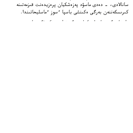
سانالادى، - دەدى ماسۋد پەزەشكيان پرەزيدەنت قىزمەتىنە
كىرىسكەننەن بەرگى ەكىنشى باسپا ءسوز ءماسليحاتىندا.
ول قازىرگى جاعداي كەلىسىمگە قول جەتكىزۋگە جانە
شەشىلمەگەن ماسەلەلەردى ديالوگ ارقىلى رەتتەۋگە مۇمكىندىك
بەرەتىنىن اتاپ ءوتتى.
ISNA جارتىلاي رەسمي اقپارات اگەنتتىگىنىڭ حابارلاۋىنشا،
پەزەشكيان يران ءوز قۇقىقتارىن ديالوگ ارقىلى قورعاي الاتىنىن
جانە ەل مەن حالىقتىڭ مۇددەسىنەن باسقا ەشتەڭەگە
ۇمتىلمايتىنىن ايتتى.
ونىڭ سوزىنشە، داۋلاردى تەك سوعىس ارقىلى شەشۋ مۇمكىن
ەمەس. پرەزيدەنت ءوز ۇكىمەتىنىڭ ماۋسىم ايىندا ا ق ش-پەن
قول قويىلعان ءوزارا تۇسىنىستىك تۋرالى مەموراندۋم اياسىندا
بەيبىتشىلىك ورناتۋعا بەيىلدى ەكەنىن تاعى دا راستادى.
- بۇل ماسەلەلەردى تەك سوعىس ارقىلى شەشۋ مۇمكىن ەمەس.
ءبىز مەموراندۋم ەرەجەلەرىنە سۇيەنە وتىرىپ، بەيبىتشىلىككە
قاراي ۇمتىلعىمىز كەلەدى، - دەدى ول.