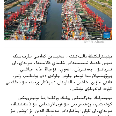
Фото: Xinhua
مينيسترلىكتىڭ مالىمەتىنشە، سەنبىدەن كەلەسى سارسەنبىگە
دەيىن ەلدىڭ شىعىسىنداعى شانحاي قالاسىندا، سونداي-اق
تسزيانسۋ، چجەتسزيان، انحوي، فۋجياڭ جانە جياڭسي
پروۆينتسيالارىندا نوسەر جاۋىن جاۋادى دەپ بولجانىپ وتىر.
قاتتى جاۋىن-شاشىن سالدارىنان ءبىرقاتار وزەندە سۋ دەڭگەيى
كۇرت كوتەرىلۋى مۇمكىن.
مينيسترلىك جەرگىلىكتى بيلىك ورگاندارىنا مونيتورينگتى
كۇشەيتىپ، وزەندەر مەن سۋ قويمالارىنداعى سۋ تاسقىنىنىڭ،
سونداي-اق تاۋلى ايماقتارداعى سەلدىڭ الدىن الۋ ءۇشىن سۋ