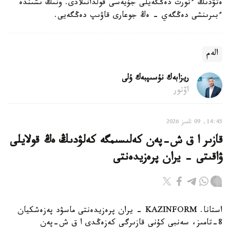
ەتۋدىڭ ءتورت دەڭگەيلى جۇيەسى قولدانىلادى. ونىڭ ىشىندە
ءبىرىنشى دەڭگەي - ەڭ جوعارى قاۋىپ دەڭگەيى.
الەم
ريزابەك نۇسىپبەك ۇلى
اۆتور
14:45, 09 تامىز 2026
قازىر ا ق ش-پەن كەلىسىمگە كەلۋدىڭ ەڭ قولايلى
ۋاقىتى - يران پرەزيدەنتى
استانا. KAZINFORM - يران پرەزيدەنتى ماسۋد پەزەشكيان
8-تامىز، سەنبى كۇنى قازىرگى كەزەڭدى ا ق ش-پەن