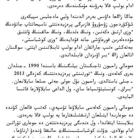
ادام بولىپ قالا بەرۋىنە مۇمكىندىك دەرەدى.
جاڭا زاڭعا داۋىس بەرەر الدىندا وليي مادجليس سپيكەرى
شۋكۋردجون زۋحۋروۆ قازىرگى پرەزيدەنتتى ناسيحاتتاپ جاتۋدىڭ
ءوزى ارتىق ەكەنىن، ونىڭ ەلدىڭ، ونىڭ حالقىنىڭ ۇلتتىق
مۇددەلەرىن قورعاۋشى جانە قۇدايدىڭ ءوزى كوشباسشى،
جەتەكشى ەتىپ جاراتقان ادام بولىپ تابىلاتىنىن ايتتى. سوڭىنان
اتالعان زاڭ ءبىر اۋىزدان قابىلداندى.
ەمومالي راحمون تاجىكستان بيلىگىنىڭ باسىندا 1990 -جىلدان
بەرى كەلەدى. ونىڭ ءتورتىنشى پرەزيدەنتتىك كەزەڭى 2013
-جىلى باستالدى. راحمون بۇل جولى جەتى جىلعا سايلانعان.
ءبىراق، كونستيتۋتسياعا ساي، ول الداعى سايلاۋلارعا قاتىسا
المايدى.
ەمومالي راحمون كەلەسى سايلاۋعا تۇسپەي، كەتىپ قالعان كۇندە
دە جوعارىدا ايتىلعان ارتىقشىلىقتارعا يە بولىپ قالا بەرەدى.
بىلايىنشا ايتقاندا، ول ەندىگى پرەزيدەنتتەن دە جوعارى تۇراتىن
ادام بولادى. «ۇلت كوشباسشىسىنىڭ» حالىققا ۇندەۋ ارناۋعا،