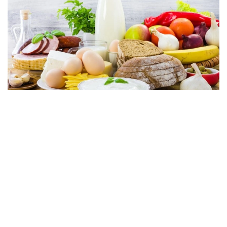
فوتو: ۇلتتىق ستاتيستيكا بيۋروسى
ۇلتتىق ستاتيستيكا بيۋروسى مالىمەتىنشە، اپتا ىشىندە قيار
(-2,4 پايىز)، اق قىرىققابات (-2,1 پايىز)، قىزاناق، كارتوپ
(-1,7 پايىز)، سۇيەكسىز سيىر ەتى (-0,4 پايىز)، الما (-0,3
پايىز)، قاراقۇمىق جارماسى (-0,2 پايىز)، قايماق (-0,1 پايىز)
باعالارى تومەندەدى.
ءبىرىنشى سۇرىپتى بيداي ۇنىنان پىسىرىلگەن نان، سۇيەكتى
سيىر ەتى، تاۋىق ەتى، قۇس ەتى، ەت فارشى، سۇزبە، ايران