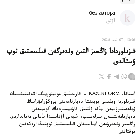
без автора
اۆتور
13:06, 07 تامىز 2026
قىزىلوردادا زاڭسىز التىن وندىرگەن قىلمىستىق توپ
ۇستالدى
استانا. KAZINFORM - قارجىلىق مونيتورينگ اگەنتتىگىنىڭ
قىزىلوردا وبلىسى بويىنشا دەپارتامەنتى پروكۋراتۋرانىڭ
ۇيلەستىرۋىمەن جانە ۇلتتىق قاۋىپسىزدىك كوميتەتى
دەپارتامەنتىمەن بىرلەسىپ، شيەلى اۋدانىندا باعالى مەتالداردى
زاڭسىز وندىرۋمەن اينالىسقان قىلمىستىق توپتىڭ ارەكەتىن
توقتاتتى.