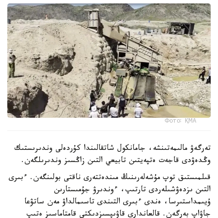
Фото: ҚМА
تەرگەۋ مالىمەتىنشە، جامانكول شاتقالىندا كۇردەلى وندىرىستىك
وڭدەۋدى قاجەت ەتپەيتىن تابيعي التىن زاڭسىز وندىرىلگەن.
قىلمىستىق توپ مۇشەلەرىنىڭ مىندەتتەرى ناقتى بولىنگەن. ءبىرى
التىن ىزدەۋشىلەردى تارتىپ، ءوندىرۋ جۇمىستارىن
ۇيىمداستىرسا، ەندى ءبىرى التىندى تاسىمالداۋ مەن ساتۋعا
جاۋاپ بەرگەن. قالعاندارى قاۋىپسىزدىكتى قامتاماسىز ەتىپ