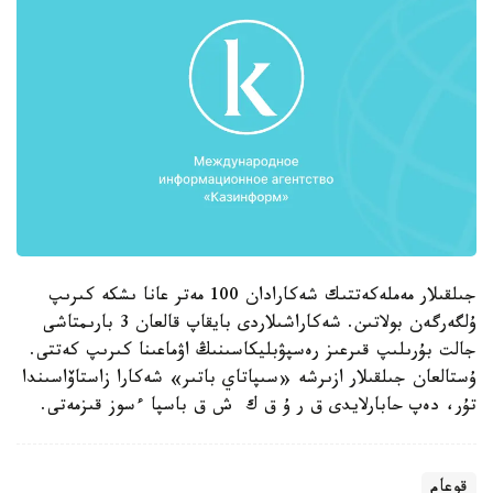
جىلقىلار مەملەكەتتىك شەكارادان 100 مەتر عانا ىشكە كىرىپ
ۇلگەرگەن بولاتىن. شەكاراشىلاردى بايقاپ قالعان 3 بارىمتاشى
جالت بۇرىلىپ قىرعىز رەسپۋبليكاسىنىڭ اۋماعىنا كىرىپ كەتتى.
ۇستالعان جىلقىلار ازىرشە «سىپاتاي باتىر» شەكارا زاستاۆاسىندا
تۇر، دەپ حابارلايدى ق ر ۇ ق ك ش ق باسپا ءسوز قىزمەتى.
قوعام