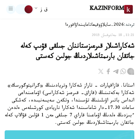
KAZINFORM
ق ز
ترەند:
2026-سايلاۋ
وقيعا
تاعايىنداۋ
اقوردا
11:21, 18 جەلتوقسان 2015
شەكاراشىلار قىرعىزستاننان جىلقى قۋىپ كەلە
جاتقان بارىمتاشىلاردىڭ جولىن كەستى
استانا. قازاقپارات - تاراز شەكارا وتريادىنىڭ «گرانيتوگورسك»
شەكارا بەكەتىنىڭ (قازاق- قىرعىز شەكاراسى) اۋماعىنداعى
انداس باتىر اۋىلىنىڭ تۇسىندا، وتكەن سەيسەنبىدە، كەشكى
ساعات 17.30-دار شاماسىندا شەكارا ناريادى كورشىلەس ەلدەن
ءبىزدىڭ ەلدىڭ اۋماعىنا قاراي 7 جىلقى مەن 1 قۇلىن قۋالاپ كەلە
جاتقان بارىمتاشىلاردىڭ جولىن كەستى.