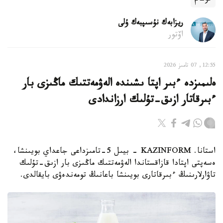
ريزابەك نۇسىپبەك ۇلى
اۆتور
12:55, 07 تامىز 2026
ەلىمىزدە ءبىر اپتا ىشىندە الەۋمەتتىك ماڭىزى بار
ءبىرقاتار ازىق-تۇلىك ارزاندادى
استانا. KAZINFORM - بيىل 5-تامىزداعى جاعداي بويىنشا،
ەسەپتى اپتادا قازاقستاندا الەۋمەتتىك ماڭىزى بار ازىق-تۇلىك
تاۋارلارىنىڭ ءبىرقاتارى بويىنشا باعانىڭ تومەندەۋى بايقالدى.