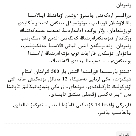
وتىرعان.
«زاڭسىز ارەكەتتى جاسىرۋ ءۇشىن اۋماقتىڭ اينالاسىنا
باقىلاۋشىلار قويىلىپ، موتوتسيكل مىنگەن ادامدار ماڭايدى
تورۋىلداعان. ولار بوگدە ادامداردىڭ نەمەسە مەملەكەتتىك
ورگاندار قىزمەتكەرلەرىنىڭ كەلگەنىن الدىن الا ەسكەرتىپ
وتىرعان. وندىرىلگەن التىن الماتى قالاسىنا جەتكىزىلىپ،
ساتۋدان تۇسكەن قاراجات توپ مۇشەلەرىنىڭ اراسىندا
بولىنگەن»، - دەپ مالىمدەدى اگەنتتىك.
ءتىنتۋ بارىسىندا قۇرامىندا التىنى بار 500 گرامنان استام
شيكىزات، ەكى ارنايى تەحنيكا، 12 مەتالل ىزدەگىش جانە التى
اۆتوكولىك تاركىلەندى. سونداي-اق ەكى پنيەۆماتيكالىق تاپانشا
مەن ءبىر تەگىس ۇڭعىلى مىلتىق تابىلدى.
قازىرگى ۋاقىتتا 13 كۇدىكتى قاماۋعا الىنىپ، تەرگەۋ امالدارى
جالعاسىپ جاتىر.
قوعام