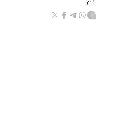
الەم
ريزابەك نۇسىپبەك ۇلى
اۆتور
12:10, 06 تامىز 2026
دەكرەتتىك تولەم نەگە ازايدى جانە
استانا. قازاقپا
تولەمدەردى ەسەپتەۋ ءتارتىبى وزگەردى. سونىڭ 
بىلتىرعىمەن سالىستىرعاندا تومەندەگەن.