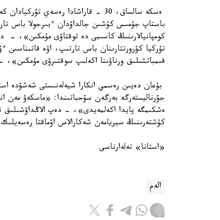
باستاپ جۇمىس كۇشىن جالداۋدان ءبىرجولا باس تارت
كومپانيالارىنىڭ كاسىبى دە توقتاۋى مۇمكىن»، - دەلى
تۇركيا كۋرورتتارىنان باس تارتىپ، اۋە قاتىناسىن ءۇ
قىمباتشىلىق ورناۋىنا اكەلىپ سوقتىرۋى مۇمكىن»
بۇعان دەيىن رەسمي انكارا شيەلەنىستى شەشۋدە استانا
جۋرناليستەرگە بەرگەن سۇحباتىندا: «ماسكەۋ مەن انك
ەشكىمگە پايدا اكەلمەيدى»، - دەپ الاڭداۋشىلىق تا
كۇشتەرىنىڭ سيريامەن شەكارالاس اۋماقتا رەسەيلىك سۋ-24 ۇشاعىن اتىپ تۇسىرگەننەن كەيىن سال
«استانا» تەلەارناسى
الەم