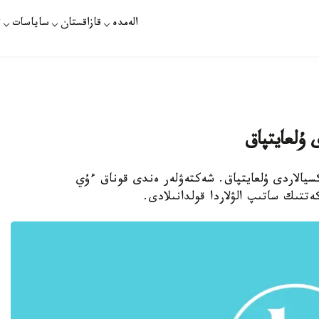
الەمدە
قازاقستان
ساياسات
ت
 ۇلعايتپاق
كسيالاردى ۇلعايتپاق. شەكتەۋلەر ەندى قوناق ءۇي
تتىك ساتىپ الۋلاردا قولدانىلادى.