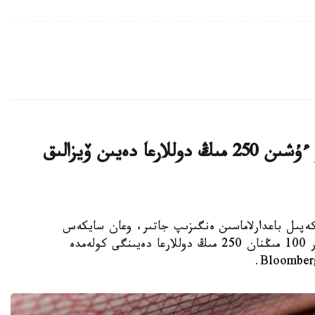
ا ق ش كەيبىر ءوتىنىش بەرۋشىلەر ءۇشىن 250 مىڭ دوللارعا دەيىن ۆيزالىق
ا ۆيزالىق كەپىل باعدارلاماسىن ەنگىزىپ جاتىر، وعان سايكەس
يمميگراتسيالىق ۆيزاعا كەيبىر ءوتىنىش بەرۋشىلەر 100 مىڭنان 250 مىڭ دوللارعا دەيىنگى كولەمدە