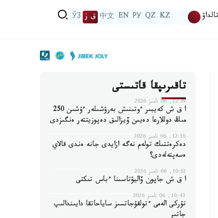
الداۋ
KZ
QZ
РУ
EN
中文
ق ز
ЎЗ
تاقىرىپقا قاتىستى
12:39, 06 تامىز 2026
ا ق ش كەيبىر ءوتىنىش بەرۋشىلەر ءۇشىن 250
مىڭ دوللارعا دەيىن ۆيزالىق دەپوزيتتەر ەنگىزدى
12:10, 06 تامىز 2026
دەكرەتتىك تولەم نەگە ازايدى جانە ەندى قالاي
ەسەپتەلەدى؟
10:52, 06 تامىز 2026
ا ق ش جاپون ۆاليۋتاسىنا ءباس تىكتى
10:41, 06 تامىز 2026
تۇركى الەمى ءتولقۇجاتسىز ساياحاتقا دايىندالىپ
جاتىر