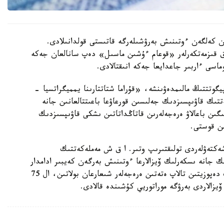
ان كەلگەن ءوتىنىش بەرۋشىلەرگە قاتىستى قولدانىلادى.
ىق قىزمەتكەرلەر «قوعام ءۇشىن ماسىل» دەپ سانالعان جەكە
ماسى ءاربىر جاعدايعا جەكە انىقتالادى.
گوتتتىڭ مالىمدەۋىنشە، «قۇراما شتاتتارىنا يمميگراتسيا -
تتىك قاۋىپسىزدىك جەلىسىن قورعاۋعا باعىتتالعانىن جانە
ىن باعالاۋ ەرەجەلەرىن قاتاڭداتاتىن ىشكى قاۋىپسىزدىك
ىن قوستى.
شەكتەۋلەردى تولىقتىرىپ وتىر. ا ق ش مەملەكەتتىك
ك جانە ىسكەرلىك ۆيزالارعا ءوتىنىش بەرگەن كەيبىر ادامدار
ءۇشىن 20 مىڭ ا ق ش دوللارىنا دەيىنگى كەپىلدىك دەپوزيتىن تالاپ ەتەتىن ەرەجەلەر شىعارعان بولاتىن، ال 75
 ۆيزالاردى بەرۋگە موراتوريي كۇشىندە قالادى.