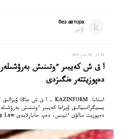
без автора
اۆتور
12:39, 06 تامىز 2026
دەپوزيتتەر ەنگىزدى
استانا. KAZINFORM – ا ق ش جاڭ
دەپوزيت سالۋى ءتيىس، دەپ حابارلايدى Bloomberg Law.