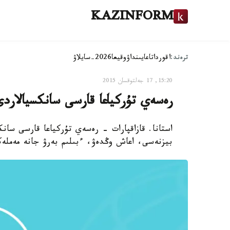
KAZINFORM
ترەند:
اقوردا
تاعايىنداۋ
وقيعا
2026-سايلاۋ
15:20, 17 جەلتوقسان 2015
رەسەي تۇركياعا قارسى سانكسيالاردى
استانا. قازاقپارات - رەسەي تۇركياعا قارسى سان
بيزنەسى، اعاش وڭدەۋ، ءبىلىم بەرۋ جانە مەملەكە