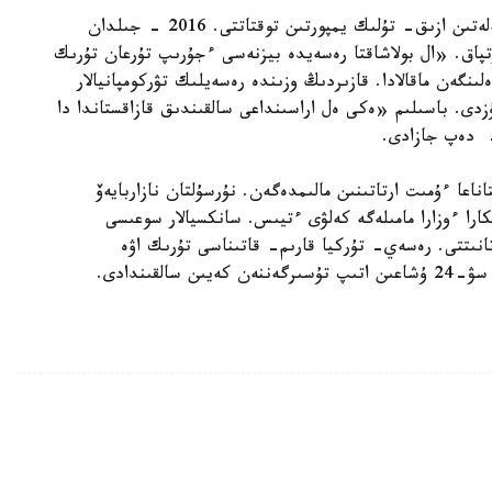
ەسكە سالساق، 30 - قاراشادا رەسەي تۇركيادان كەلەتىن ازىق- تۇلىك يمپورتىن توقتاتتى. 2016 - جىلدان
پاق. «ال بولاشاقتا رەسەيدە بيزنەسى ءجۇرىپ تۇرعان تۇرىك
نگەن ماقالادا. قازىردىڭ وزىندە رەسەيلىك تۋركومپانيالار
زدى. باسىلىم «ەكى ەل اراسىنداعى سالقىندىق قازاقستاندا دا
، - دەپ جازادى.
عا ءۇمىت ارتاتىنىن مالىمدەگەن. نۇرسۇلتان نازاربايەۆ
ارا ءوزارا مامىلەگە كەلۋى ءتيىس. سانكسيالار سوعىسى
نىتتى. رەسەي- تۇركيا قارىم- قاتىناسى تۇرىك اۋە
قىندادى.