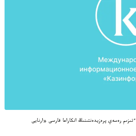
ىزىم رەسەي پرەزيدەنتىنىڭ انكاراعا قارسى «ارنايى