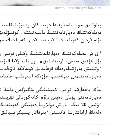
Фото: coximmigration.com
پيلوتتىق جوبا باستاپقىدا دومينيكان رەسپۋبليكاسىن
مەملەكەتتىك دەپارتامەنتتىڭ مالىمەتىنشە، كونسۋلد
تۇلعالاردان كەپىلدىك تالاپ ەتە الادى. كەپىلدىك سو
ا ق ش مەملەكەتتىك دەپارتامەنتىنىڭ وكىلى توممي پي
بۇل قۇقىق ەمەس، ارتىقشىلىق». ول باعدارلاما الەۋمە
ءوتىنىش بەرۋشىلەردىڭ قوعامدىق كومەككە تاۋەلدىلىگ
دەپارتامەنتىمەن بىرلەسىپ جۇزەگە اسىرىلىپ جاتقان
جاڭا باعدارلاما ترامپ اكىمشىلىگى ەنگىزگەن باسقا 
دەپارتامەنتى بۇعان دەيىن «ۆ» كاتەگوريالى تۋريستى
ەلدىڭ ازاماتتارىنا قاتىستى ءبىرقاتار يمميگراتسيالىق