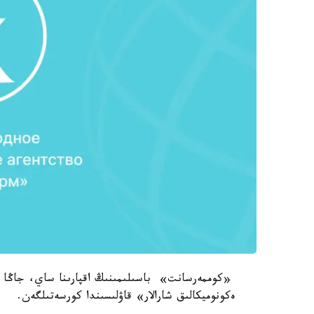
«كوممەرسانت» باسىلىمىنىڭ اقپارىنا ساي، جاڭا ءت
ەكونوميكالىق شارالار» قاۋلىسىندا كورسەتىلگەن.