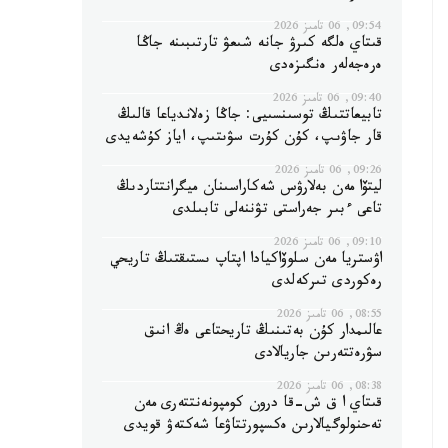
09:54, 06 تامىز 2026
قىتاي ەلگە كىرۋ جانە شىعۋ تارتىبىنە جاڭا
ەرەجەلەر ەنگىزەدى
09:40, 06 تامىز 2026
تابيعاتتىڭ توسىنسىيى: جاڭا زەلاندياعا قالىڭ
قار جاۋىپ، كۇن كۇرت سۋىتىپ، اياز كۇشەيدى
09:26, 06 تامىز 2026
ليتۆا مەن بەلارۋس شەكاراسىنان ميگرانتتاردىڭ
تاعى ءبىر جەراستى تۋننەلى تابىلدى
09:10, 06 تامىز 2026
اۋستريا مەن سلوۆاكيادا اپتاپ ىستىقتىڭ تاريحي
رەكوردى تىركەلدى
08:55, 06 تامىز 2026
عالىمدار كۇن بەتىنىڭ تاريحتاعى ەڭ انىق
سۋرەتتەرىن جاريالادى
08:38, 06 تامىز 2026
قىتاي ا ق ش-قا درون كومپونەنتتەرى مەن
تەحنولوگيالارىن ەكسپورتتاۋعا شەكتەۋ قويدى