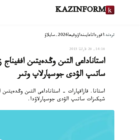
KAZINFORM
ترەند:
اقوردا
تاعايىنداۋ
وقيعا
2026-سايلاۋ
14:16, 26 قاراشا 2015
استاناداعى التىن وڭدەيتىن اففيناج
ساتىپ الۋدى جوسپارلاپ وتىر
استانا. قازاقپارات - استاناداعى التىن وڭدەيتىن 
شيكىزات ساتىپ الۋدى جوسپارلاۋدا.