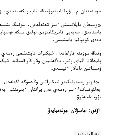
سوندىقتان م. تۇرماعامبەتوۆتىڭ اتاپ وتكەنىندەي، زا
«وسىعان بايلانىستى ءبىز شەتەلدەن، سونىڭ ىشىندە 
باستادىق. سەبەبى فابريكامىزدى تولىق ىسكە قوسپايى
دەدى كومپانيا باسشىسى.
پايدالانا الماي وتىر. دەگەنمەن ولار قازاقستانعا ش
ۇسىناتىن باعالار ءتيىمدى.
«قازىر رەسەيلىكتەر شيكىزاتىن وڭدەۋگە اكەلەدى. وي
جەلتوقساندا ءبىز رەسەي مەن يراننان ءبىرىنشى جە
تۇرماعامبەتوۆ.
اۆتور: جاسۇلان جولدىبايەۆ