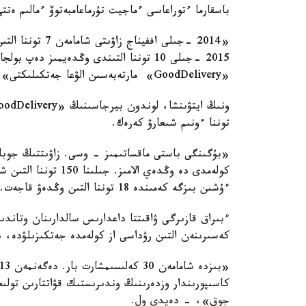
باسقارما ءتوراعاسى ءماجيت تۇرماعامبەتوۆ ءمالىم ەتتى
«2014 -جىلى اففي
2015 -جىلى 10 توننا التىندى وڭدەيمىز 
«GoodDelivery» مارتەبەسىن الۋعا جەتكىلىكتى»، - دەدى ول.
توننا ءونىم شىعارۋ كەرەك.
كولەمدى دە وڭدەي الام
ءۇشىن بىزگە كەمىندە 18 توننا التىن وڭدەۋ قاجەت. ول ءبىزدىڭ قولىمىزدان كەلەدى»، - دەدى ول.
ءبىراق قازىرگى ۋاقىتتا داعدارىس سالدارىنان وتاند
كەسىرىنەن التىن رۋداسى از كولەمدە جەتكىزىلۋدە،
كاسىپورىندار وزدەرىنىڭ وندىرىستىك قۋاتتارىن تولىع
جوق»، - دەيدى ول.