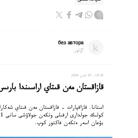
ىقپالداستىق
без автора
اۆتور
19:55, 07 تامىز 2026
قازاقستان مەن قىتاي اراسىندا بار
استانا. قازاقپارات - قازاقستان مەن قىتاي شەكار
ك
بۇعان اسەر ەتكەن فاكتور كوپ.