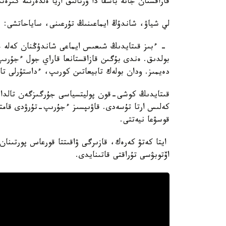
قازاقستان جانە باسقا دا ورتالىق ازيا ەلدەرىنە كىرەت
لي شياۋ، شاندۇڭ ايماعىنىڭ تۇرعىنى، ساياحاتشى:
- ءبىز قىتايدىڭ شىعىس ايماعى شاندۇڭنان كەلە جا
بولدىق. ەندى بۇگىن قازاقستانعا قاراي جول ءجۇرىپ ب
دەيمىز. ودان بولەك تابيعاتىن كورىپ، ءداستۇرلى تا
قىتايدىڭ كوشى-قون پوليتسياسى جۇرگىزگەن تالداۋع
كەلىس ارتا تۇسەدى. قاۋىپسىز ءجۇرىپ-تۇرۋدى قامتا
قوسۋعا نيەتتى.
اۆتوبۋسى تۇراقتى قاتىنايدى.