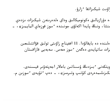
ۋىت شيكىزاتقا ءزارۋ.
ەۋرازيالىق ەكونوميكالىق وداق ەلدەرىنەن شيكىزات ىزدەي
نشا، ونىڭ پايدا اكەلۋى جونىندە ءسوز قوزعاي المايمىز»، -
ونىڭ سوزىنە قاراعاندا، شيكىزات تاپشىلىعى رەسەي ەلىندە دە بايقالۋدا. 11 اففيناج زاۋىتى تولىق قۋاتتىلىعىن
يكىزات ساتپايدى دەگەن ءسوز ەمەس. سەبەبى قازاقستان
تكەنى ءبىزدىڭ ۇسىناتىن باعالار اجەپتەۋىر قيسىندى.
تكىزىلىمدەردى كۇتىپ وتىرمىز»، - دەپ ءتۇيدى ءسوزىن م.