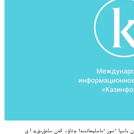
تكەن باسپا ءسوز ءماسليحاتىندا «تاۋ- كەن سامۇرىق» ا ق