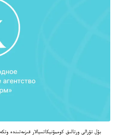
بۇل تۋرالى ورتالىق كوممۋنيكاتسيالار قىزمەتىندە و