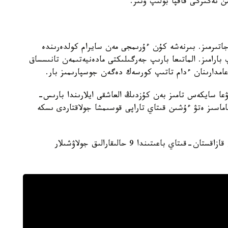
ىن نەگىزگى قاقپا بولىپ وتىر.
تىرمىز. بىرنەشە كۇن ءۇرىمجى مەن سايرام كولدەرىندە
ارامىز. الماتىعا بارىپ جەرگىلىكتى مادەنيەتىمەن تانىسساق
عامدارىنان ءدام تاتىپ كورسەك دەگەن جوسپارىمىز بار.
ا سايكەس تامىز بەن كۇزدىڭ العاشقى ايلارىندا بارىس-
ماسىز ەتۋ ءۇشىن قىتاي تاراپى قوسىمشا جولاقتاردى ىسكە
ايتا كەتۋ كەرەك، قازىرگى ۋاقىتتا قورعاس پورتىنان قازاقستان-قىتاي باعىتىندا 9 حالىقارالىق جولاۋشىلار