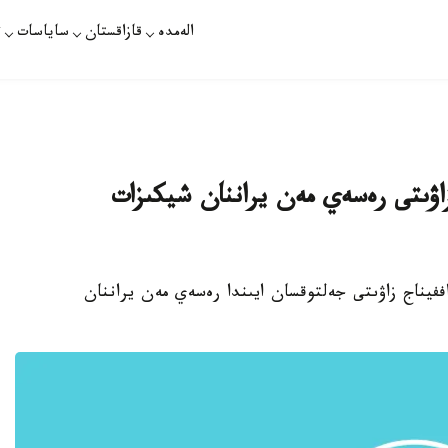
الەمدە
قازاقستان
ساياسات
ت
 زاۋىتى رەسەي مەن يراننان شيكىزات
اففيناج زاۋىتى جەلتوقسان ايىندا رەسەي مەن يراننان