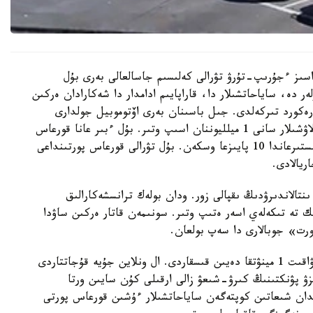
ىندا 30 كۇنگە دەيىن ۆيزاسىز ءجۇرىپ-تۇرۋ تۋرالى كەلىسىم جاسالعالى بەرى بۇل
دە، ساياحاتشىلار دا، قاراپايىم ادامدار دا شەكارادان ەركىن
كورد تىركەلدى. جىل باسىنان بەرى اۆتوموبيل جولدارى
ارقىلى ەكى ەلدىڭ اراسىندا ارى-بەرى قاتىناعان جولاۋشىلار سانى 1 ميلليوننان اسىپ وتىر. بۇل ءبىر عانا قورعاس
پورتى ارقىلى. وتكەن جىلدىڭ وسى كەزەڭىمەن سالىستىرعاندا 10 پايىزعا وسكەن. بۇل تۋرالى قورعاس پورتىنداعى
ريالادى.
تالاندىرۋدىڭ ىقپالى زور. ودان بولەك ترانسشەكارالىق
ك تە تىكەلەي اسەر ەتىپ وتىر. سونىمەن قاتار ەركىن ساۋدا
پورت» جوبالارى دا سەپ بولعان.
كولىك قۇرالدارىن تەكسەرۋ راسىمدەرى جەڭىلدەپ، ۋاقىت 1 مينۋتقا دەيىن قىسقاردى. ال ونلاين جۇيە قۇجاتتاردى
ىزۋ پۋنكتىنىڭ كىرۋ-شىعۋ زالى ارقىلى كۇن سايىن ورتا
دى. قىتايدان شىعاتىن كوپتەگەن ساياحاتشىلار ءۇشىن قورعاس پورتى