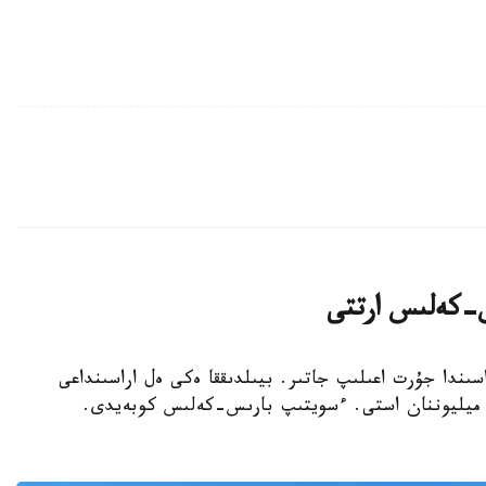
ىس-كەلىس ارتتى
اسىندا جۇرت اعىلىپ جاتىر. بيىلدىققا ەكى ەل اراسىنداعى
ولىك جولدارى ارقىلى وتكەن جولاۋشى سانى 1 ميليوننان استى. ءسويتىپ بارىس-كەلىس كوبەيدى.