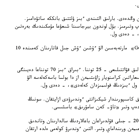
.
ناج زاۋىتى شامامەن 7 توننا التىن وڭدەدى. بارلىق التىندى ءبىز ۇلتتىق بانككە ساتۋدامىز.
دەپ بولجاپ وتىرمىز. بۇل لوندون بيرجاسىنا شىعۋعا مۇمكىندىك بەرەتىن
ونىڭ ايتۋىنشا، لوندون بيرجاسىنىڭ «GoodDelivery» مارتەبەسىن الۋ ءۇشىن ءۇش جىل قاتارىنان كەمىندە 10
«بۇگىنگى باستى ماقساتىمىز - وسى. زاۋىتتىڭ جوبالىق قۋاتتىلىعى - 25 توننا. ءبىراق ءبىز 70 تونناعا دەيىنگى
ىز. جىلىنا 150 توننا التىن شىعاراتىن كراسنويار زاۋىتىمەن از دا بولسا باسەكەلەسە الۋ
ىق كاسىپورىندار شيكىزاتتى ءوندىرۋدى ازايتقان. سونىڭ
 دەپ وتىر «تاۋ- كەن سامۇرىق» باسشىسى.
«بىزدە شامامەن 30 كەلىسىمشارت بار. دەگەنمەن 2013 - جىلى قۇلدىراعان باعالاردىڭ سالدارىنان وتاندىق
ىمەن ورىنداماي وتىر. التىن ءوندىرۋ كولەمى ەلدە ارتقان