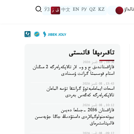
الداۋ
KZ
QZ
РУ
EN
中文
ق ز
ЎЗ
تاقىرىپقا قاتىستى
16:38, 08 تامىز 2026
قازاقستاندىق ج و و- لار تالاپكەرلەرگە 2 مىڭنان
استام قوسىمشا گرانت ۇسىنادى
15:43, 08 تامىز 2026
اسحات ايماعامبەتوۆ گرانتقا تۇسە الماعان
تالاپكەرلەرگە كەڭەس بەردى
10:12, 08 تامىز 2026
قازاقستان 2036 -جىلعا دەيىن
بيوتەحنولوگيالاردى دامىتۋدىڭ جاڭا جۇيەسىن
قالىپتاستىرماق