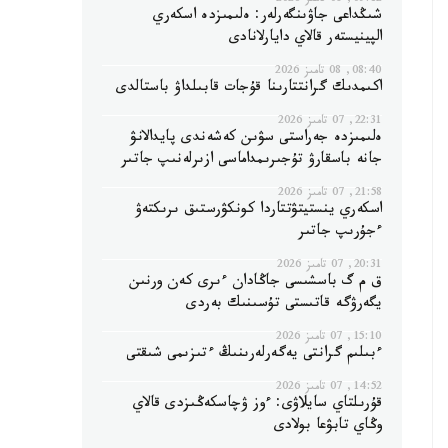
09:12, 08 تامىز 2026
شىڭداعى جاۋىنگەرلەر: ەلىمىزدە اسكەري
الپينيستەر قالاي دايارلانادى
08:40, 08 تامىز 2026
اكىمدىك گرانتتارىنا قۇجات قابىلداۋ باستالدى
22:31, 07 تامىز 2026
ەلىمىزدە جەراستى سۋىن كەشەندى پايدالانۋ
جانە باسقارۋ تۇجىرىمداماسى ازىرلەنىپ جاتىر
21:58, 07 تامىز 2026
اسكەري ينستيتۋتتاردا كونكۋرستىق ىرىكتەۋ
ءجۇرىپ جاتىر
20:31, 07 تامىز 2026
ق م گ باسشىسى جاڭادان ءىرى كەن ورنىن
يگەرۋگە قاتىستى تۇسىنىك بەردى
15:10, 07 تامىز 2026
ءبىلىم گرانتى يەگەرلەرىنىڭ ءتىزىمى شىقتى
14:52, 07 تامىز 2026
قۇرىلتاي سايلاۋى: ءوز ۋچاسكەڭىزدى قالاي
وڭاي تابۋعا بولادى