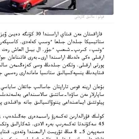
فوتو: حالىق گازەتى
قازاقستان مەن قىتاي اراس
ستاتيسيكا جىلدان جىلعا ءوسىپ كەلەدى. كاسىپكەرلەر 
ءوتىپ، كىرىپ-شىعىپ ءجۇر. ال بيىل العاش رەت رە
قىتايدىڭ ينسپەكسيالىق ستانسيا ماماندارى رەسمي جا
بۇعان ارينە قوس تاراپتان جاسالىپ جاتقان ساياسي ىن
ساپارلار مەن ساۋدا-ساتتىق سالاسىنداعى بەلسەندىلى
پيلوتتىق ايماعىنداعى يننوۆاتسيالىق جانە «اقىلدى 
45 سەكۋندتا تەكسەرىپ بەرە الادى. شەكارالىق وتك
ەسەپپەن 5- 8 مىڭ تۋريست ارالىعىندا وتە