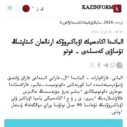
KAZINFORM
ق ز
ترەند:
2026-سايلاۋ
وقيعا
تاعايىنداۋ
اقوردا
08:50, 26 قاراشا 2015
الماتىدا اكادەميك اۋباكىروۆكە ارنالعان كىتاپتىڭ
تۇساۋى كەسىلدى - فوتو
الماتى. قازاقپارات - الماتىدا ءال-فارابي اتىنداعى قازاق ۇلتتىق
ۋنيۆەرسيتەتىندە اسا كورنەكتى ەكونوميست-عالىم، قازاقستاندا
جوعارى ەكونوميكالىق ءبىلىم بەرۋ جۇيەسىنىڭ نەگىزىن
قالاۋشىلاردىڭ ءبىرى، ق ر ۇ ع ا اكادەميگى ياحيا اۋباكىر ۇلى
اۋباكىروۆتىڭ تۋعانىنا 90 جىل تولۋىنا وراي دوڭگەلەك ۇستەل
ءوتتى.