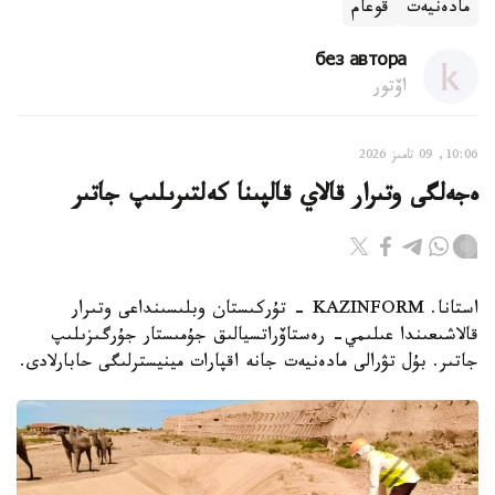
مادەنيەت
قوعام
без автора
اۆتور
10:06, 09 تامىز 2026
ەجەلگى وتىرار قالاي قالپىنا كەلتىرىلىپ جاتىر
استانا. KAZINFORM - تۇركىستان وبلىسىنداعى وتىرار
قالاشىعىندا عىلىمي- رەستاۆراتسيالىق جۇمىستار جۇرگىزىلىپ
جاتىر. بۇل تۋرالى مادەنيەت جانە اقپارات مينيسترلىگى حابارلادى.