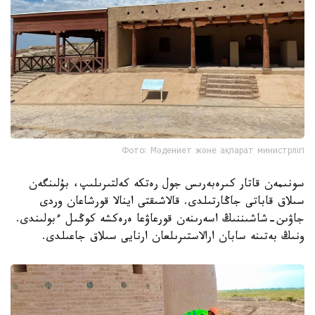
Фото: Мәдениет және ақпарат министрлігі
سونىمەن قاتار كىرەبەرىس جول رەتكە كەلتىرىلىپ، بۇلىنگەن
سىلاق قاباتى جاڭارتىلدى. قالاشىقتى اينالا قورشاعان وردى
جاۋىن-شاشىننىڭ اسەرىنەن قورعاۋعا ەرەكشە كوڭىل ءبولىندى.
ونىڭ بەتىنە سابان ارالاستىرىلعان ارنايى سىلاق جاعىلدى.