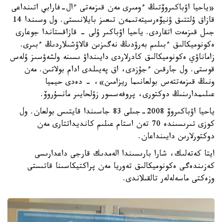
«ياحيا اۋباكىروۆتىڭ ءومىرى مەن قىزمەتى ءال-فارابي اتىنداعى
قازاق ۇلتتىق ۋنيۆەرسيتەتىمەن تىعىز بايلانىستى. ول وسىندا 14
جىل قىزمەت اتقاردى. ياحيا اۋباكىر ۇلى - قازاقستاندا جوعارى
ەكونوميكالىق ءبىلىم بەرۋدىڭ نەگىزىن قالاۋشىلاردىڭ ءبىرى.
زاماناۋي ەكونوميكالىق كادرلاردى دايىنداۋ ىسىنە ولشەۋسىز ۇلەس
قوستى. ول جارقىن ءجۇزدى، اق پەيىلدى ادام بولاتىن. مەن
ونىڭ قىزمەتتەس بولعانىما ريزامىن»، - دەدى حيميا
عىلىمدارىنىڭ دوكتورى، پروفەسسور زۇلحايىر مانسۇروۆ.
ياحيا اۋباكىروۆ 2008-جىلى 83 جاسىندا قايتىس بولعان. ول
كوزى تىرىسىندە 70 تەن استام عىلىم كانديداتتارى مەن
دوكتورلارىن دايىنداعان.
ايتا كەتەلىك، شارا بارىسىندا الەمدىك قارجى داعدارىسى
كەزىندەگى ەكونوميكالىق تەوريا مەن پراكتيكاسىنا قاتىستى
وزەكتى ماسەلەلەر تالقىلاندى.