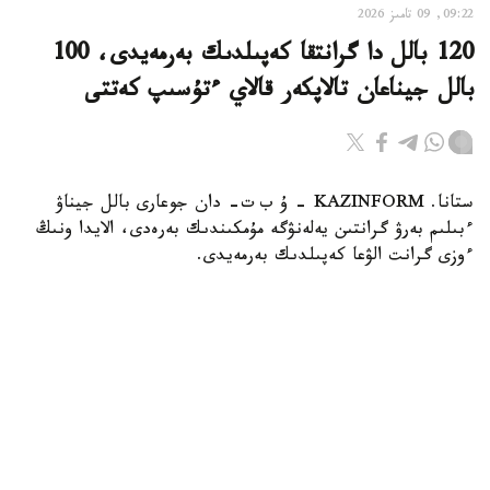
09:22, 09 تامىز 2026
120 بالل دا گرانتقا كەپىلدىك بەرمەيدى، 100
بالل جيناعان تالاپكەر قالاي ءتۇسىپ كەتتى
ستانا. KAZINFORM – ۇ ب ت- دان جوعارى بالل جيناۋ
ءبىلىم بەرۋ گرانتىن يەلەنۋگە مۇمكىندىك بەرەدى، الايدا ونىڭ
ءوزى گرانت الۋعا كەپىلدىك بەرمەيدى.