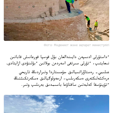
Фото: Мәдениет және ақпарат министрлігі
ءداستۇرلى ادىسپەن دايىندالعان بۇل قوسپا قورعانىش قاباتىن
نىعايتىپ، ءتۇرلى سىرتقى اسەردەن بولاتىن ءبۇلىنۋدى ازايتادى.
عىلىمي- رەستاۆراتسيالىق جۇمىستاردا وتىراردىڭ تاريحي
ەرەكشەلىكتەرى ەسكەرىلىپ، ارحەولوگيالىق ەسكەرتكىشتىڭ
ءتۇپنۇسقا كەلبەتىن ساقتاۋعا باسىمدىق بەرىلىپ وتىر.