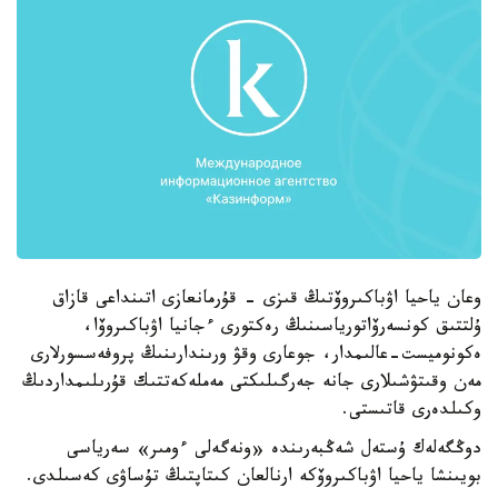
وعان ياحيا اۋباكىروۆتىڭ قىزى - قۇرمانعازى اتىنداعى قازاق
ۇلتتىق كونسەرۆاتورياسىنىڭ رەكتورى ءجانيا اۋباكىروۆا،
ەكونوميست-عالىمدار، جوعارى وقۋ ورىندارىنىڭ پروفەسسورلارى
مەن وقىتۋشىلارى جانە جەرگىلىكتى مەملەكەتتىك قۇرىلىمداردىڭ
وكىلدەرى قاتىستى.
دوڭگەلەك ۇستەل شەڭبەرىندە «ونەگەلى ءومىر» سەرياسى
بويىنشا ياحيا اۋباكىروۆكە ارنالعان كىتاپتىڭ تۇساۋى كەسىلدى.