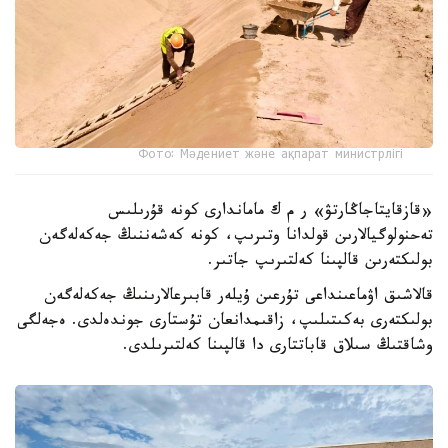
Фото: Мәдениет және ақпарат министрлігі
«قازقايتاجاڭارتۋ» ر م ك ماماندارى كونە قۇرىلىس
تەحنولوگيالارىن قولدانا وتىرىپ، كونە كەشەننىڭ جەكەلەگەن
بولىكتەرىن قالپىنا كەلتىرىپ جاتىر.
قالاشىق اۋماعىنداعى تۇرعىن ۇيلەر قابىرعالارىنىڭ جەكەلەگەن
بولىكتەرى بەكىتىلىپ، زاقىمدانعان تۇستارى جوندەلدى. ەجەلگى
وشاقتىڭ سىلاق قاباتتارى دا قالپىنا كەلتىرىلدى.