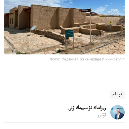
Фото: Мәдениет және ақпарат министрлігі
قوعام
ريزابەك نۇسىپبەك ۇلى
اۆتور