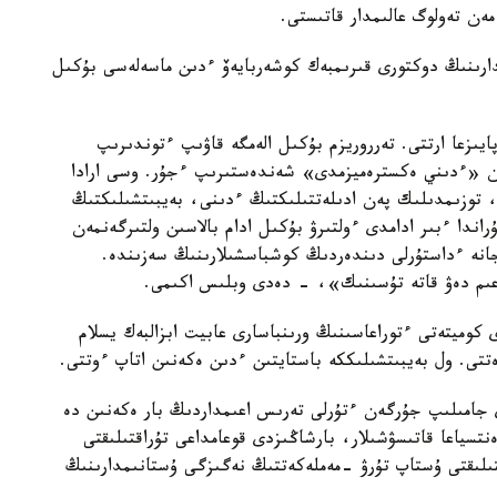
مەن تەولوگ عالىمدار قاتىستى.
ارىنىڭ دوكتورى قىرىمبەك كوشەربايەۆ ءدىن ماسەلەسى بۇكىل
201-جىلى ەكسترەميزم قۇرباندارىنىڭ سانى 80 پايىزعا ارتتى. تەرروريزم بۇكىل الەمگە قاۋىپ ءتوندىرىپ
 «ءدىني ەكسترەميزمدى» شەندەستىرىپ ءجۇر. وسى ارادا
 توزىمدىلىك پەن ادىلەتتىلىكتىڭ ءدىنى، بەيبىتشىلىكتىڭ
ندا ءبىر ادامدى ءولتىرۋ بۇكىل ادام بالاسىن ولتىرگەنمەن
رسۇلتان ءابىش ۇلى V الەمدىك جانە ءداستۇرلى دىندەردىڭ كوشباسشىلارىنىڭ سەزىندە.
ىم دەۋ قاتە تۇسىنىك»، - دەدى وبلىس اكىمى.
كوميتەتى ءتوراعاسىنىڭ ورىنباسارى عابيت ابزالبەك يسلام
تى. ول بەيبىتشىلىككە باستايتىن ءدىن ەكەنىن اتاپ ءوتتى.
جامىلىپ جۇرگەن ءتۇرلى تەرىس اعىمداردىڭ بار ەكەنىن دە
نتسياعا قاتىسۋشىلار، بارشاڭىزدى قوعامداعى تۇراقتىلىقتى
قتىلىقتى ۇستاپ تۇرۋ -مەملەكەتتىڭ نەگىزگى ۇستانىمدارىنىڭ