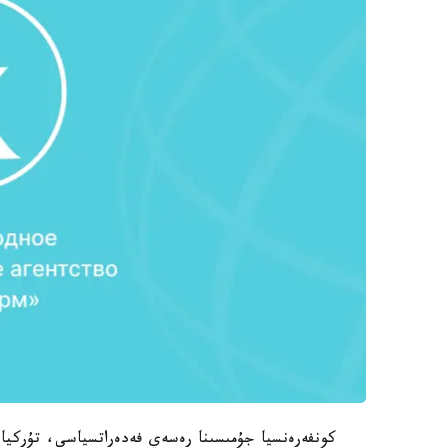
كونفەرەنسيا جۇمىسىنا رەسەي فەدەراتسياسى، تۇركيا