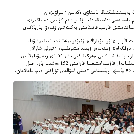
ڭ بەيبىتشىلىكتىڭ باستاۋى ەكەنىن ءبىراۋىزدان
م ماسەلەسى ادامنىڭ دا، بۇكىل الەم ءۇشىن دە ماڭىزدى
ىماقتاستىق قارىم-قاتىناستى بەكىتەتىن ۇندەۋ جاريالاندى.
 ماسەلە قىزىلوردا وبلىسىنان 48 ستۋدەنت قازىر «نۇر-مۇباراك» ۋنيۆەرسيتەتىندە ءبىلىم الۋدا.
 دوڭگەلەك ۇستەلدەر ۇيىمداستىرىلىپ، ءتۇرلى شارالار
وتكىزىلىپ كەلەدى. وڭىردە 166 ءدىني بىرلەستىك بار، ونىڭ 12 ءسى جەرگىلىكتى، ال 54 ءى رەسپۋبليكالىق
ۇيىمداردىڭ فيليالدارى. سونداي-اق، قازاقستان مۇسىلماندار قاۋىمداستىعىنا قاراستى 152 مەشىت بار. جىل