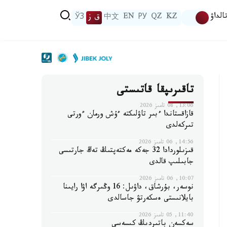
الداۋ
KZ
QZ
РУ
EN
中文
ق ز
ЎЗ
تاقىرىپقا قاتىستى
13:06, 08 تامىز 2026
قازاقستاندا ءبىر تاۋلىكتە ءۇش ورمان ءورتى
تىركەلدى
14:56, 06 تامىز 2026
قىزىلوردادا 32 جەكە مەكتەپتىڭ تەڭ جارتىسى
جابىلىپ قالدى
10:07, 06 تامىز 2026
نوسەر، بۇرشاق، داۋىل: 16 وڭىرگە اۋا رايىنا
بايلانىستى ەسكەرتۋ جاسالدى
11:40, 05 تامىز 2026
سەكسەن باتىردىڭ كىسەسى