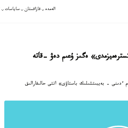
الەمدە
قازاقستان
ساياسات
ت
ترەميزمدى» ەگىز ۇعىم دەۋ -قاتە
ام ءدىنى - بەيبىتشىلىك باستاۋى» اتتى حالىقارالىق