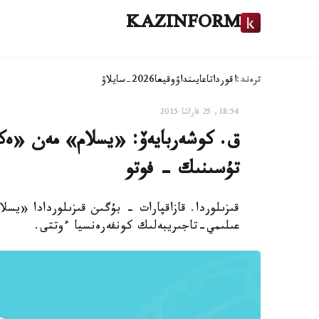
KAZINFORM
ترەند:
اقوردا
تاعايىنداۋ
وقيعا
2026-سايلاۋ
18:54, 25 قاراشا 2015
ق. كوشەربايەۆ: «يسلام» مەن «ەكس
تۇسىنىك - فوتو
قىزىلوردا. قازاقپارات - بۇگىن قىزىلوردادا «يسل
عىلىمي-تاجىريبەلىك كونفەرەنسيا ءوتتى.