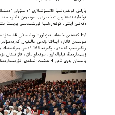
بارلىق كونفەرەنسيا قاتىسۋشىلارى ءداستۇرلى ءدىننى
قولدايتىندىقتارىن ءبىلدىردى. سونىمەن قاتار، سەنى
ەكەنىن ايتتى. كونفەرەنسيا قورىتىندىسى بويىنشا ىنت
ايتا كەتەتىن
سونىمەن قاتار، ايماقتا ۇنەمى حالىقپەن كەزدەسۋلەر،
باسىنان بەرى تاعى 4 مەشىت اشىلدى. تۇرعىنداردىڭ 95 پايىزى وبلىستاعى ءدىني احۋالدى تۇراقتى دەپ باعالاعان.