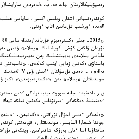
رەسپۋبليكالارىنان جانە ت. ب. ەلدەردەن ساراپشىلار 
كونفەرەنسيانى اشقان وبلىس اكىمى، ساياسي عىلىمد
الەمدە ءورشىپ تۇرعانىن اتاپ ءوتتى.
«5
تۇرعان ۇلكەن كۇش. كوپشىلىك «يسلام» ۇعىمى مەن
ەلباسى يسلامدى بەيبىتشىلىك پەن مەيىرىمدىلىكتىڭ،
باستاۋى ەكەنىن ۇدايى ايتىپ كەلەدى. «قاسيەتتى قۇرا
تەڭ»، - دەدى نۇ
سوندىقتان «يسلام» مەن «ەكسترەميزمدى» ەگىز ۇع
ق ر مادەنيەت جانە سپورت مينيسترلىگى ءدىن ىستەرى 
ءدىنىنىڭ دىڭگەگى ءبىرتۇتاس ەكەنىن تىلگە تيەك ەت
«ەلدەگى ءدىني احۋال تۇراقتى. دەگەنمەن، ءدىندى 
جوققا شىعارا المايمىز. سوندىقتان، قۇرمەتتى كونفەرە
ساقتاۋعا اسا ءمان بەرۋگە شاقىرامىن. ويتكەنى تۇرا
ءبىرى»، - دەدى عابيت ابزالبەك.