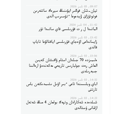
09:07, 05 تامىز 2026
تيان-شان قوڭىر ايۋىنىڭ سيرەك ساتتەرىن
فوتوتۇزاق ۆيدەوعا ءتۇسىرىپ الدى
11:42, 04 تامىز 2026
الماتىدا ل ر ت قۇرىلىسى قاي ساتىدا تۇر
15:42, 03 تامىز 2026
زايسانداعى اۋەجاي قۇرىلىسى اياقتالۋعا تاياپ
قالدى
15:06, 03 تامىز 2026
ەلىمىزدە 70 جىلدان استام ۋاقىتتان كەيىن
العاش رەت جولبارىس تاريحي مەكەندەۋ ارەالىنا
جىبەرىلدى
14:52, 03 تامىز 2026
اباي وبلىسىندا تاعى ءبىر اۋىل ىشىمدىكتەن باس
تارتتى
14:23, 03 تامىز 2026
شىلدەدە شەكارادان وتپەك بولعان 4 مىڭ شەتەل
ازاماتى ۇستالدى