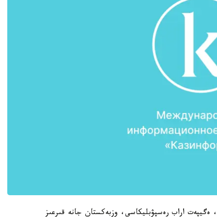
، ەگيپەت اراب رەسپۋبليكاسى، وزبەكستان جانە قىرعىز