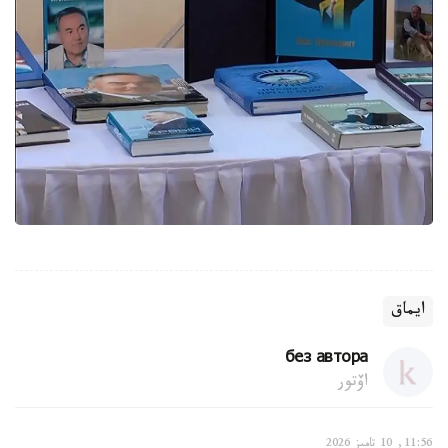
ايماق
без автора
اۆتور
11:56, 10 تامىز 2026