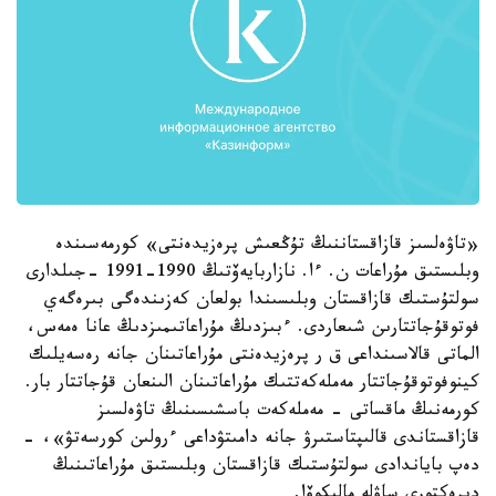
«تاۋەلسىز قازاقستاننىڭ تۇڭعىش پرەزيدەنتى» كورمەسىندە
وبلىستىق مۇراعات ن. ءا. نازاربايەۆتىڭ 1990-1991 -جىلدارى
سولتۇستىك قازاقستان وبلىسىندا بولعان كەزىندەگى بىرەگەي
فوتوقۇجاتتارىن شىعاردى. ءبىزدىڭ مۇراعاتىمىزدىڭ عانا ەمەس،
الماتى قالاسىنداعى ق ر پرەزيدەنتى مۇراعاتىنان جانە رەسەيلىك
كينوفوتوقۇجاتتار مەملەكەتتىك مۇراعاتىنان الىنعان قۇجاتتار بار.
كورمەنىڭ ماقساتى - مەملەكەت باسشىسىنىڭ تاۋەلسىز
قازاقستاندى قالىپتاستىرۋ جانە دامىتۋداعى ءرولىن كورسەتۋ»، -
دەپ باياندادى سولتۇستىك قازاقستان وبلىستىق مۇراعاتىنىڭ
ديرەكتورى ساۋلە مالىكوۆا.