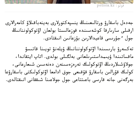
فوتو: polisia.kz
جەدەل باسقارۋ ورتالىعىنىڭ ينسپەكتورلارى بەينەباقىلاۋ كامەرالارى
ارقىلى سارىارقا كوشەسىندە قوزعالىستا بولعان اۆتوكولوننانىڭ
جول ءجۇرىسى قاعيدالارىن بۇزعانىن انىقتادى.
تەكسەرۋ بارىسىندا اۆتوكولوننانىڭ ۇيلەنۋ تويىنا قاتىسۋ
ماقساتىندا ۇيىمداستىرىلعانى بەلگىلى بولدى. اتاپ ايتقاندا،
جولاۋشىلاردىڭ اۆتوكولىك تەرەزەسىنەن دەنەسىن شىعارعانى،
كولىك قۇرالىن باسقارۋ قۇقىعى جوق ادامعا اۆتوكولىكتى باسقارۋعا
بەرگەنى جانە قارسى باعىتتاعى جول جولاعىنا شىققانى انىقتالدى.
انىقتالعان قۇقىق بۇزۋشىلىقتار بويىنشا جۇرگىزۋشىلەر مەن
جولاۋشىلار زاڭناماعا سايكەس اكىمشىلىك جاۋاپكەرشىلىككە
تارتىلدى.
جالپى، 6 ازامات اكىمشىلىك جاۋاپكەرشىلىككە تارتىلىپ، 2
اۆتوكولىك ارنايى ايىپتۇراققا قويىلدى.
پوليتسيا ازاماتتاردى جول قوزعالىسى ەرەجەلەرىن قاتاڭ ساقتاۋعا