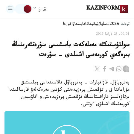
KAZINFORM
ق ز
ترەند:
2026-سايلاۋ
وقيعا
تاعايىنداۋ
اقوردا
00:01, 25 قاراشا 2015
سولتۇستىكتە مەملەكەت باسشىسى سۋرەتتەرىنىڭ
بىرەگەي كورمەسى اشىلدى - سۋرەت
پەتروپاۆل. قازاقپارات - پەتروپاۆل قالاسىنداعى وبلىستىق
مۇراعاتتا ق ر تۇڭعىش پرەزيدەنتى كۇنىن مەرەكەلەۋ قارساڭىندا
«تاۋەلسىز قازاقستاننىڭ تۇڭعىش پرەزيدەنتى» اتاۋىمەن
كورمەنىڭ اشىلۋى ءوتتى.