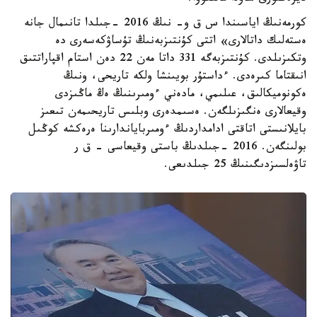
كورمەنىڭ اياسىندا س ق و- نىڭ 2016 -جىلدا تانىمال جانە
ەستەلىك داتالارى» اتتى كۇنتىزبەنىڭ تۇساۋكەسەرى دە
وتكىزىلدى. كۇنتىزبەگە 331 داتا مەن 22 دەن استام اقپاراتتىق
انىقتاما كىرەدى. ءداستۇر بويىنشا ولكە تاريحى، ونىڭ
ەكونوميكالىق، عىلىمي، مادەني ءومىرىنىڭ ەڭ ماڭىزدى
وقيعالارى ەنگىزىلگەن. ەسىمدەرى وبلىس تاريحىمەن تىعىز
بايلانىستى اتاقتى ادامداردىڭ ءومىرباياندارىنا ەرەكشە كوڭىل
بولىنگەن. 2016 -جىلدىڭ باستى وقيعاسى - ق ر
تاۋەلسىزدىگىنىڭ 25 جىلدىعى.