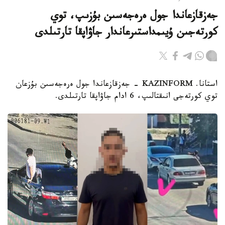
جەزقازعاندا جول ەرەجەسىن بۇزىپ، توي
كورتەجىن ۇيىمداستىرعاندار جاۋاپقا تارتىلدى
استانا. KAZINFORM - جەزقازعاندا جول ەرەجەسىن بۇزعان
توي كورتەجى انىقتالىپ، 6 ادام جاۋاپقا تارتىلدى.