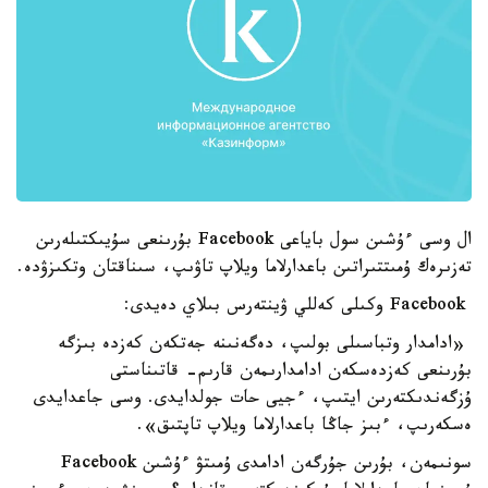
ال وسى ءۇشىن سول باياعى Facebook بۇرىنعى سۇيىكتىلەرىن
تەزىرەك ۇمىتتىراتىن باعدارلاما ويلاپ تاۋىپ، سىناقتان وتكىزۋدە.
Facebook وكىلى كەللي ۋينتەرس بىلاي دەيدى:
«ادامدار وتباسىلى بولىپ، دەگەنىنە جەتكەن كەزدە بىزگە
بۇرىنعى كەزدەسكەن ادامدارىمەن قارىم- قاتىناستى
ۇزگەندىكتەرىن ايتىپ، ءجيى حات جولدايدى. وسى جاعدايدى
ەسكەرىپ، ءبىز جاڭا باعدارلاما ويلاپ تاپتىق».
سونىمەن، بۇرىن جۇرگەن ادامدى ۇمىتۋ ءۇشىن Facebook