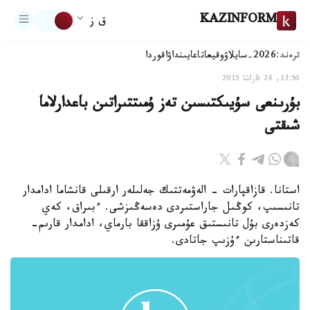
KAZINFORM
ق ز
ترەند:
2026-سايلاۋ
وقيعا
تاعايىنداۋ
اقوردا
13:56, 24 قاراشا 2015
بۇرىنعى سۇيىكتىسىن تەز ۇمىتتىراتىن باعدارلاما
شىقتى
استانا. قازاقپارات - الەۋمەتتىك جەلىلەر ارقىلى قانشاما ادامدار
تانىسىپ، كوڭىل جاراستىردى دەسەڭىزشى. ءبىراق، كەي
كەزدەرى بۇل تانىستىق عۇمىرى ۇزاققا بارماي، ادامدار قارىم-
قاتىناستارىن ءۇزىپ جاتادى.