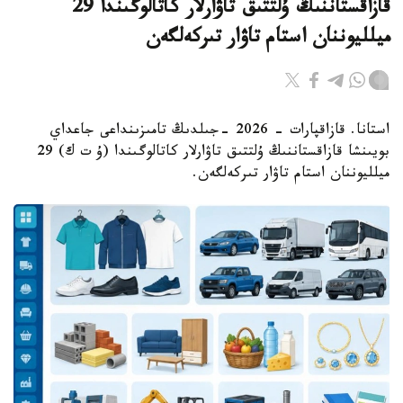
قازاقستاننىڭ ۇلتتىق تاۋارلار كاتالوگىندا 29
ميلليوننان استام تاۋار تىركەلگەن
استانا. قازاقپارات - 2026 -جىلدىڭ تامىزىنداعى جاعداي
بويىنشا قازاقستاننىڭ ۇلتتىق تاۋارلار كاتالوگىندا (ۇ ت ك) 29
ميلليوننان استام تاۋار تىركەلگەن.