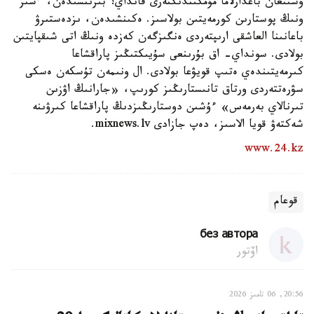
ۇسىنعان باعدارلاما مۇمكىندىكتەرى قانداي؟ بىرىنشىدەن، ءسىز
ونىڭ پوستارىن كورمەيتىن بولاسىز. ەكىنشىدەن، ىزدەستىرۋ
باعانىنا العاشقى ارىپتەردى ەنگىزگەن كەزدە ونىڭ اتى شىقپايتىن
بولادى. سونداي- اق بۇرىنعى سۇيىكتىڭىز پاراقشاعا
كىرمەيتىندەي ەتىپ قويۋعا بولادى. ال ونىمەن تۇسكەن ەسكى
سۋرەتتەردى ورتاق تانىستارىڭىز كورىپ، «جارانىڭ اۋزىن
تىرنالاي بەرمەس» ءۇشىن دوستارىڭىزدىڭ پاراقشاعا كىرۋىنە
شەكتەۋ قويا الاسىز، دەپ جازادى mixnews.lv.
www.24.kz
قوعام
без автора
اۆتور
20:56, 06 تامىز 2026