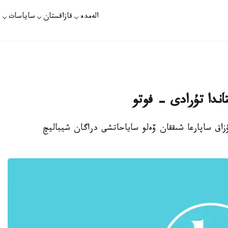
الەمدە
قازاقستان
ساياسات
ت
تاندا تۇرادى - فوتو
ۇزاق ساپارعا شىققان ۆەلو ساياحاتشى دراگان شيباليچ