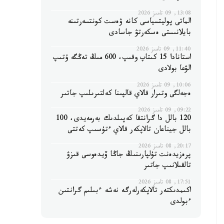
13:08, 09 تامىز 2026
الماتى پوليتسياسى كانە ۋەست كونتسەرتىنە
بايلانىستى ەسكەرتۋ جاسادى
11:40, 09 تامىز 2026
استانادا 15 كىتاپ وقىپ، 600 مىڭ تەڭگە ۇتىپ
الۋعا بولادى
10:06, 09 تامىز 2026
ەجەلگى وتىرار قالاي قالپىنا كەلتىرىلىپ جاتىر
09:22, 09 تامىز 2026
120 بالل دا گرانتقا كەپىلدىك بەرمەيدى، 100
بالل جيناعان تالاپكەر قالاي ءتۇسىپ كەتتى
20:17, 08 تامىز 2026
پرەزيدەنت تۇلپارىنىڭ جاڭا ۆيدەوسى قىزۋ
تالقىلانىپ جاتىر
17:51, 08 تامىز 2026
اكىمدىكتەر تالاپكەرلەرگە نەشە ءبىلىم گرانتىن
ءبولدى