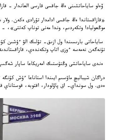
ۆەلو ساياحاتشىنى ەڭ جاقسى قارسى العاندار - قازاق
«قازاقستاندا ەڭ جاقسى ادامدار تۇرادى ەكەن. ولار سە
موڭعوليادا وتكەردىم، وندا مەنى توناپ كەتتى»، - 
تۇنەگەن نەمەسە ءوزى اتاپ وتكەندەي، قازاقستاندىقت
ەندى ساياحاتشى وڭتۇستىك امەريكاعا ساپار شەگىپ، 
دراگان شيباليچ ماۋسىم ايىندا استاناعا ءۇش كۇنگە ت
ەدى. ول سونداي- اق پاۆلودار، اقتوبە، قوستاناي قالا