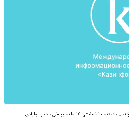
بۇل ساپارعا ول 7 اي ۋاقىتىن سارپ ەتكەن. اتالعان ۋاقىت ىشىندە ساياحاتشى 10 ەلدە بولعان، دەپ جازادى