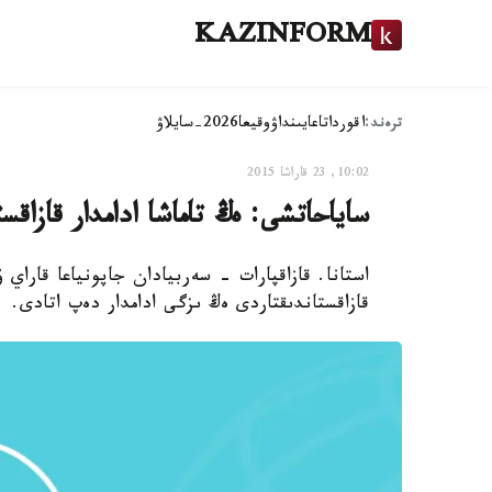
KAZINFORM
ترەند:
اقوردا
تاعايىنداۋ
وقيعا
2026-سايلاۋ
10:02, 23 قاراشا 2015
ساياحاتشى: ەڭ تاماشا ادامدار قازاقس
استانا. قازاقپارات - سەربيادان جاپونياعا قاراي 
قازاقستاندىقتاردى ەڭ ىزگى ادامدار دەپ اتادى.