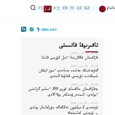
الداۋ
KZ
QZ
РУ
EN
中文
ق ز
ЎЗ
تاقىرىپقا قاتىستى
07:28, 10 تامىز 2026
قازاقستان قالالارىندا ءتىل كۋرسى قانشا
15:45, 09 تامىز 2026
الەۋمەتتىك جەلىدە بەيادەپ ءسوز ايتقان
شىمكەنت تۇرعىنى قاماۋعا الىندى
15:08, 09 تامىز 2026
«قازاقستان حالقىنا» قورى 350 ءبىلىم گرانتىن
ءبولدى: كىمدەر ۇمىتكەر بولا الادى
14:11, 09 تامىز 2026
تۇيەمدى 2 ميلليون تەڭگەگە سۇراعاندار بولدى
- تۇيەشى كەلىنشەك