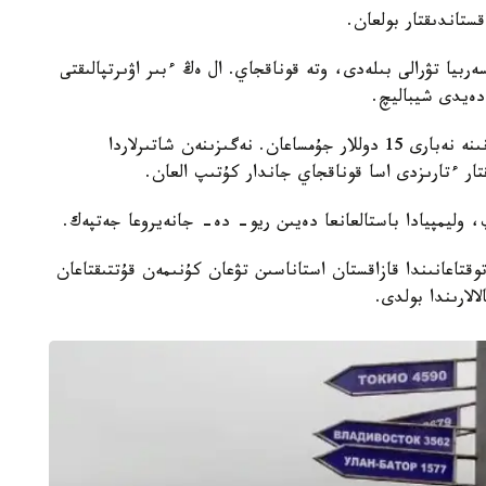
ستاندىقتار بولعان.
ربيا تۋرالى بىلەدى، وتە قوناقجاي. ال ەڭ ءبىر اۋىرتپالىقتى
دەيدى شيباليچ.
ساياحاتى بارىسىندا ول ازىق- تۇلىك الۋ ءۇشىن كۇنىنە نەبارى 15 دوللار جۇمساعان. نەگىزىنەن شاتىرلاردا
ار ءتارىزدى اسا قوناقجاي جاندار كۇتىپ العان.
وليمپيادا باستالعانعا دەيىن ريو- دە- جانەيروعا جەتپەك.
وقتاعانىندا قازاقستان استاناسىن تۋعان كۇنىمەن قۇتتىقتاعان
لارىندا بولدى.