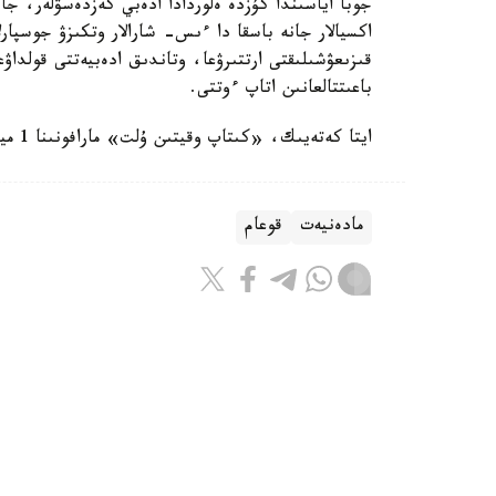
جوبا اياسىندا كۇزدە ەلوردادا ادەبي كەزدەسۋلەر، جال
اكسيالار جانە باسقا دا ءىس- شارالار وتكىزۋ جوسپارل
قىزىعۋشىلىقتى ارتتىرۋعا، وتاندىق ادەبيەتتى قولداۋعا
باعىتتالعانىن اتاپ ءوتتى.
ايتا كەتەيىك، «كىتاپ وقيتىن ۇلت» مارافونىنا 1 ميلليوننان استام ادام قاتىسادى.
مادەنيەت
قوعام
ريزابەك نۇسىپبەك ۇلى
اۆتور