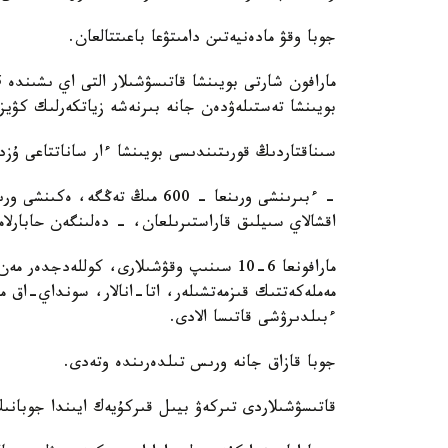
جوبا وقۋ مادەنيەتىن دامىتۋعا باعىتتالعان.
بويىنشا تەستىلەۋدەن جانە بىرنەشە زياتكەرلىك كۋي
سىناقتاردىڭ قورىتىندىسى بويىنشا ءار ساناتتاعى ۇزدى
اقشالاي سىيلىق قاراستىرىلعان، - دەلىنگەن حابارلاما
مارافونعا 6-10 سىنىپ وقۋشىلارى، كوللەدج
مەملەكەتتىك قىزمەتشىلەر، اتا-انالار، سونداي-اق ما
ءبىلدىرۋشى قاتىسا الادى.
جوبا قازاق جانە ورىس تىلدەرىندە وتەدى.
قاتىسۋشىلاردى تىركەۋ بيىل قىركۇيەك ايىندا جوبانى