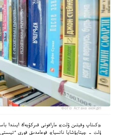
Фото: Астана әкімдігі
«كىتاپ وقيتىن ۇلت» مارافونى قىركۇيەك ايىندا باس
ۇلت - چيتايۋشايا ناتسيا» قوعامدىق قورى ءتيىستى م