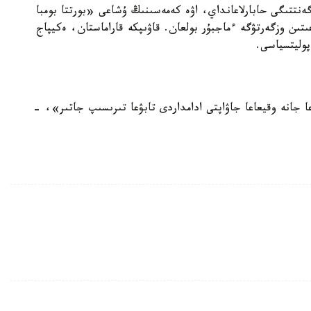
دا پوليتسياسىنا سىلتەمە جاساي وتىرىپ، AFP اگەنتتىگى حابارلاعانداي، اۋە كەمەسىنىڭ ۇشاعى «بورتتا بومبا
ىن وزگەرتۋگە ءماجبۇر بولعان. قاۋىپكە قاراماستان، ەكيپاج
پوليتسياسى.
ا جانە وقيعاعا جاۋاپتى ادامداردى تابۋعا تىرىسىپ جاتىر»، -