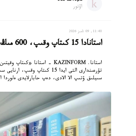
اۆتور
11:40, 09 تامىز 2026
استانادا 15 كىتاپ وقىپ، 600 مىڭ تەڭگە ۇتىپ الۋعا بولادى
استانا. KAZINFORM - استانا «ك
سىيلىق ۇتىپ الا الادى، دەپ حابارلايدى ەلوردا ا