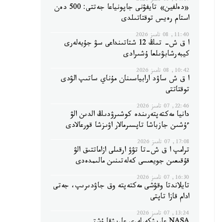
14:07, 08 تامىز 2026
«دەلفين» تايفۋنى جاپونياعا جەتتى: 500 دەن
استام رەيس توقتاتىلدى
11:40, 08 تامىز 2026
ا ق ش- تىڭ 12 شتاتىنداعى سۋ جۇيەلەرى
كيبەرشابۋىلعا ۇشىرادى
10:42, 08 تامىز 2026
ا ق ش ساۋد ارابياسىنان مۇناي ساتىپ الۋدى
توقتاتتى
22:46, 07 تامىز 2026
دانيا مەكتەپتەرىندە كوشىرۋدىڭ الدىن الۋ
ءۇشىن جازباشا تاپسىرمالار اۋىزشا قورعالادى
17:08, 07 تامىز 2026
ترامپ ا ق ش-تا تۋۋ ارقىلى ازاماتتىق الۋ
قۇقىعىن جويعىسى كەلەتىنىن مالىمدەدى
16:30, 07 تامىز 2026
تايلاندتا وقۋشى مەكتەپتە وق جاۋدىرىپ، جەتى
ادام قازا تاپتى
13:24, 07 تامىز 2026