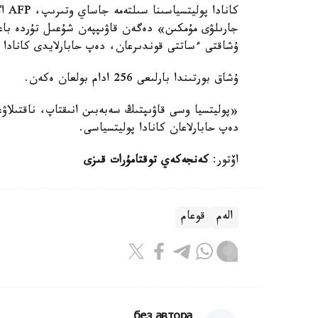
كانا
جارىلۋى مۇمكىن» دەگەن قاۋىپپەن شۇعىل تۇردە باعىت
ۇشاقتى ءساتتى قوندىرعان، دەپ حابارلايدى كانادا 
ۇشاق بورتىندا بارلىعى 256 ادام بولعان ەكەن.
«پوليتسيا وسى قاۋىپتىڭ سەبەبىن انىقتاپ، ناقتىلاۋع
دەپ حابارلاعان كانادا پوليتسياسى.
اۆتور:
كەنجەكەي توقتامۇرات قىزى
الەم
قوعام
без автора