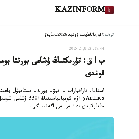
KAZINFORM
ترەند:
اقوردا
تاعايىنداۋ
وقيعا
2026-سايلاۋ
17:44, 22 قاراشا 2015
ب ا ق: تۇرىكتىڭ ۇشاعى بورتتا بومب
قوندى
Airlines» اۋە كومپا
حابارلايدى ت ا س س اگەنتتىگى.