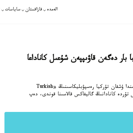
الەمدە
قازاقستان
ساياسات
ت
ا بار دەگەن قاۋىپپەن شۇعىل كاناداعا
استانا. قازاقپارات - نيۋ- يورك- ىستامبۇل باعىتىندا ۇشقان تۇركيا رەسپۋبليكاسىنىڭ «Turkish
نياسىنىڭ ا330 ۇشاعى شۇعىل تۇردە كانادانىڭ گاليفاكس قالاسىنا قوندى، دەپ