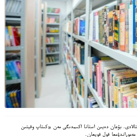
تالادى. بۇعان دەيىن استانا اكىمدىگى مەن «كىتاپ وقيتىن
ەموراندۋمعا قول قويعان.