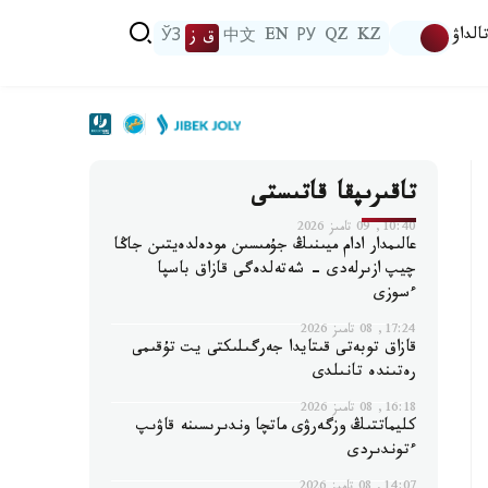
الداۋ
KZ
QZ
РУ
EN
中文
ق ز
ЎЗ
تاقىرىپقا قاتىستى
10:40, 09 تامىز 2026
عالىمدار ادام ميىنىڭ جۇمىسىن مودەلدەيتىن جاڭا
چيپ ازىرلەدى - شەتەلدەگى قازاق باسپا
ءسوزى
17:24, 08 تامىز 2026
قازاق توبەتى قىتايدا جەرگىلىكتى يت تۇقىمى
رەتىندە تانىلدى
16:18, 08 تامىز 2026
كليماتتىڭ وزگەرۋى ماتچا وندىرىسىنە قاۋىپ
ءتوندىردى