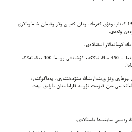
مارافون شارتى بويىنشا قاتىسۋشىلار التى اي ىشىندە 15 كىتاپ وقۋى كەرەك. ودان كەيىن ولار وقىعان شىعارمالارى
زدەن وتەدى.
ك كوماندالار انىقتالادى.
- ءبىرىنشى ورىنعا - 600 مىڭ تەڭگە، ەكىنشى ورىنعا - 450 مىڭ تەڭگە، ءۇشىنشى ورىنعا 300 مىڭ تەڭگە
دا.
دەر مەن جوعارى وقۋ ورىندارىنىڭ ستۋدەنتتەرى، پەداگوگتەر،
ماندىعى مەن قىزمەت تۇرىنە قاراماستان بارلىق نيەت
ڭ رەسمي سايتىندا باستالادى.