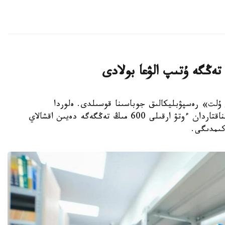
ىتاپ وقيتىن ۇلت» رەسپۋبليكالىق جوباسىنا قوسىلدى. ەلوردا
تۇرعىندارى التى ايدا 15 كىتاپ وقىپ، ارنايى سىناقتاردان ءوتۋ ارقىلى 600 مىڭ تەڭگەگە دەيىن اقشالاي
كىمدىگى.