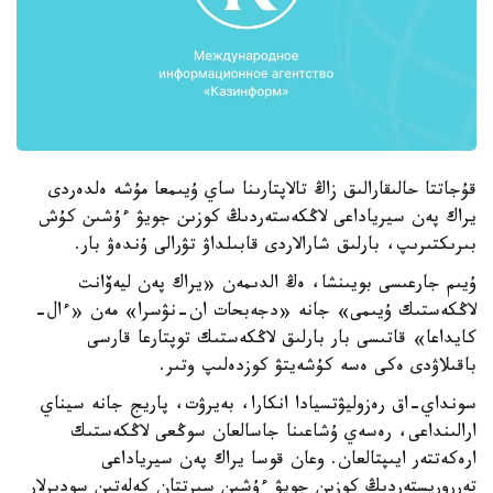
قۇجاتتا حالىقارالىق زاڭ تالاپتارىنا ساي ۇيىمعا مۇشە ەلدەردى
يراك پەن سيرياداعى لاڭكەستەردىڭ كوزىن جويۋ ءۇشىن كۇش
بىرىكتىرىپ، بارلىق شارالاردى قابىلداۋ تۋرالى ۇندەۋ بار.
ۇيىم جارعىسى بويىنشا، ەڭ الدىمەن «يراك پەن ليەۆانت
لاڭكەستىك ۇيىمى» جانە «دجەبحات ان-نۋسرا» مەن «ءال-
كايداعا» قاتىسى بار بارلىق لاڭكەستىك توپتارعا قارسى
باقىلاۋدى ەكى ەسە كۇشەيتۋ كوزدەلىپ وتىر.
سونداي-اق رەزوليۋتسيادا انكارا، بەيرۋت، پاريج جانە سيناي
ارالىنداعى، رەسەي ۇشاعىنا جاسالعان سوڭعى لاڭكەستىك
ارەكەتتەر ايىپتالعان. وعان قوسا يراك پەن سيرياداعى
تەرروريستەردىڭ كوزىن جويۋ ءۇشىن سىرتتان كەلەتىن سودىرلار