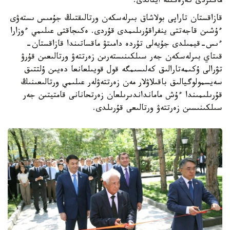
ماڭىزدى كەزەڭىنە اينالدى.
قازاقستان تاراپى بولاشاق بىرلەسكەن ورتالىقتىڭ جۇمىس ىستەۋى
ءۇشىن قاجەتتى ينفراقۇرىلىمدى قۇردى. ەكىجاقتى عىلىمي ءوزارا
ءىس-قيمىلدى جۇيەلى تۇردە دامىتۋ ماقساتىندا قازاقستان-
قىتاي بىرلەسكەن جەر سىلكىنىستەرىن زەرتتەۋ ورتالىعىن قۇرۋ
تۋرالى ۇكىمەتارالىق كەلىسىمگە قول قويىلعانعا دەيىن ۇلتتىق
سەيسمولوگيالىق باقىلاۋلار مەن زەرتتەۋلەر عىلىمي ورتالىعىنىڭ
قۇرىلىمىندا ءۇش مامانداندىرىلعان زەرتحانانى قامتيتىن جەر
سىلكىنىسىن زەرتتەۋ ورتالىعى قۇرىلدى.