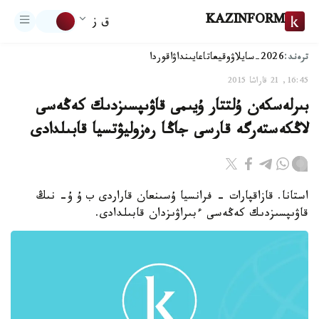
KAZINFORM
ق ز
ترەند:
2026-سايلاۋ
وقيعا
تاعايىنداۋ
اقوردا
16:45, 21 قاراشا 2015
بىرلەسكەن ۇلتتار ۇيىمى قاۋىپسىزدىك كەڭەسى
لاڭكەستەرگە قارسى جاڭا رەزوليۋتسيا قابىلدادى
استانا. قازاقپارات - فرانسيا ۇسىنعان قاراردى ب ۇ ۇ- نىڭ
قاۋىپسىزدىك كەڭەسى ءبىراۋىزدان قابىلدادى.