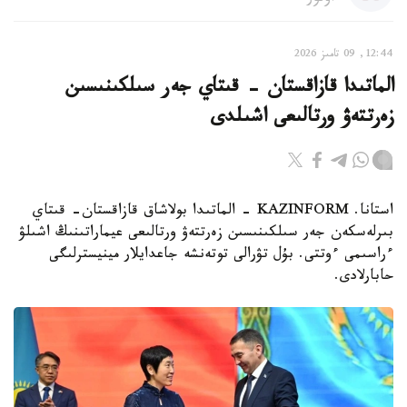
12:44, 09 تامىز 2026
الماتىدا قازاقستان - قىتاي جەر سىلكىنىسىن
زەرتتەۋ ورتالىعى اشىلدى
استانا. KAZINFORM - الماتىدا بولاشاق قازاقستان- قىتاي
بىرلەسكەن جەر سىلكىنىسىن زەرتتەۋ ورتالىعى عيماراتىنىڭ اشىلۋ
ءراسىمى ءوتتى. بۇل تۋرالى توتەنشە جاعدايلار مينيسترلىگى
حابارلادى.