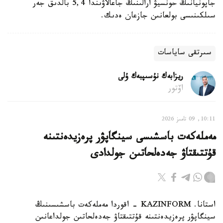
جاپونيانىڭ حونسيۋ ارالىنىڭ جاعالاۋىندا 5,4 بالدىق جەر
سىلكىنىسى بولعانىن جازعان ەدىك.
سىرتقى ساياسات
ريزابەك نۇسىپبەك ۇلى
اۆتور
10:11, 09 تامىز 2026
مەملەكەت باسشىسى سينگاپۋر پرەزيدەنتىنە
قۇتتىقتاۋ جەدەلحاتىن جولدادى
استانا. KAZINFORM - اقوردا مەملەكەت باسشىسىنىڭ
سينگاپۋر پرەزيدەنتىنە قۇتتىقتاۋ جەدەلحاتىن جولداعانىن