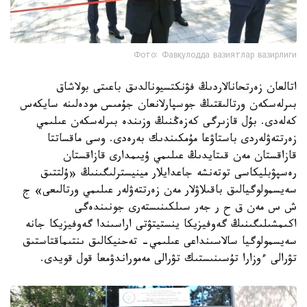
Фото: Фавқулодда вазиятлар вазирлиги
اتالعان زەرتحانالاردىڭ فۋنكتسيونالدىق باعىتى بولاشاق
بىرلەسكەن ورتالىقتىڭ جوسپارلانعان جۇمىس مودەلىنە سايكەس
كەلەدى. بۇل قازىرگى كەزەڭنىڭ وزىندە بىرلەسكەن عىلىمي
زەرتتەۋلەردى باستاۋعا مۇمكىندىك بەرەدى. وسى ماقساتتا
قازاقستان مەن قىتايدىڭ عىلىمي ۇيىمدارى قازاقستان
رەسپۋبليكاسى توتەنشە جاعدايلار مينيسترلىگىنىڭ «ۇلتتىق
سەيسمولوگيالىق باقىلاۋلار مەن زەرتتەۋلەر عىلىمي ورتالىعى» ج
ش س مەن ق ح ر جەر سىلكىنىستەرى جونىندەگى
اكىمشىلىگىنىڭ گەوفيزيكا ينستيتۋتى اراسىندا گەوفيزيكا جانە
سەيسمولوگيا سالاسىنداعى عىلىمي- تەحنيكالىق ىنتىماقتاستىق
تۋرالى ءوزارا تۇسىنىستىك تۋرالى مەموراندۋمعا قول قويدى.