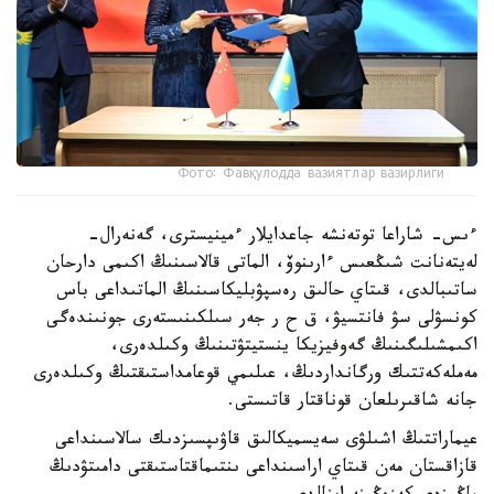
Фото: Фавқулодда вазиятлар вазирлиги
ءىس- شاراعا توتەنشە جاعدايلار ءمينيسترى، گەنەرال-
لەيتەنانت شىڭعىس ءارىنوۆ، الماتى قالاسىنىڭ اكىمى دارحان
ساتىبالدى، قىتاي حالىق رەسپۋبليكاسىنىڭ الماتىداعى باس
كونسۋلى سۋ فانتسيۋ، ق ح ر جەر سىلكىنىستەرى جونىندەگى
اكىمشىلىگىنىڭ گەوفيزيكا ينستيتۋتىنىڭ وكىلدەرى،
مەملەكەتتىك ورگانداردىڭ، عىلىمي قوعامداستىقتىڭ وكىلدەرى
جانە شاقىرىلعان قوناقتار قاتىستى.
عيماراتتىڭ اشىلۋى سەيسميكالىق قاۋىپسىزدىك سالاسىنداعى
قازاقستان مەن قىتاي اراسىنداعى ىنتىماقتاستىقتى دامىتۋدىڭ