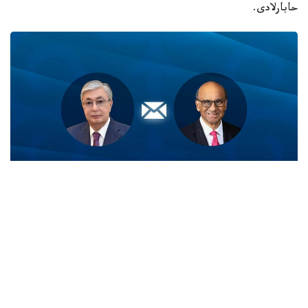
حابارلادى.
Фото: Ақорда
قاسىم-جومارت توقايەۆ تارمان شانمۋگاراتنام مەن ونىڭ
وتانداستارىن سينگاپۋردىڭ ۇلتتىق مەيرامى - تاۋەلسىزدىك
كۇنىمەن قۇتتىقتادى.
- پرەزيدەنت جەدەلحاتتا بۇل مەرەكە سينگاپۋر حالقى ءۇشىن