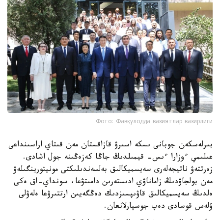
Фото: Фавқулодда вазиятлар вазирлиги
بىرلەسكەن جوبانى ىسكە اسىرۋ قازاقستان مەن قىتاي اراسىنداعى
عىلىمي ءوزارا ءىس- قيمىلدىڭ جاڭا كەزەڭىنە جول اشادى.
زەرتتەۋ ناتيجەلەرى سەيسميكالىق بەلسەندىلىكتى مونيتورينگىلەۋ
مەن بولجاۋدىڭ زاماناۋي ادىستەرىن دامىتۋعا، سونداي-اق ەكى
ەلدىڭ سەيسميكالىق قاۋىپسىزدىك دەڭگەيىن ارتتىرۋعا ەلەۋلى
ۇلەس قوسادى دەپ جوسپارلانعان.