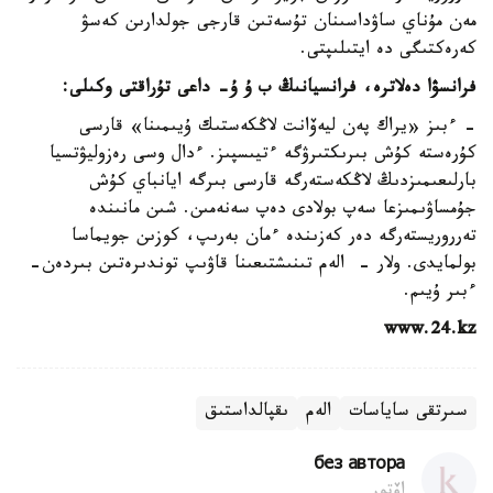
مەن مۇناي ساۋداسىنان تۇسەتىن قارجى جولدارىن كەسۋ
كەرەكتىگى دە ايتىلىپتى.
فرانسۋا دەلاترە، فرانسيانىڭ ب ۇ ۇ- داعى تۇراقتى وكىلى:
- ءبىز «يراك پەن ليەۆانت لاڭكەستىك ۇيىمىنا» قارسى
كۇرەستە كۇش بىرىكتىرۋگە ءتيىسپىز. ءدال وسى رەزوليۋتسيا
بارلىعىمىزدىڭ لاڭكەستەرگە قارسى بىرگە ايانباي كۇش
جۇمساۋىمىزعا سەپ بولادى دەپ سەنەمىن. شىن مانىندە
تەرروريستەرگە دەر كەزىندە ءمان بەرىپ، كوزىن جويماسا
بولمايدى. ولار - الەم تىنىشتىعىنا قاۋىپ توندىرەتىن بىردەن-
ءبىر ۇيىم.
www.24.kz
سىرتقى ساياسات
الەم
ىقپالداستىق
без автора
اۆتور