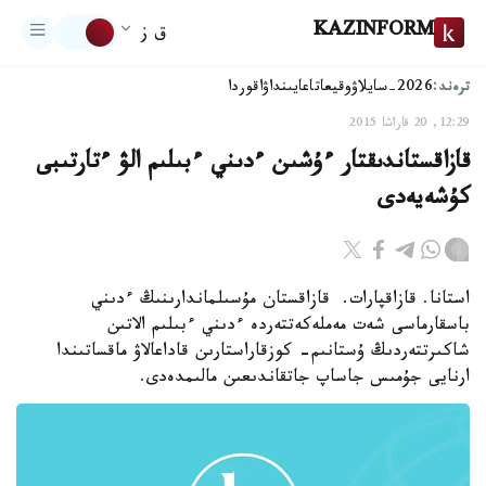
KAZINFORM
ق ز
ترەند:
2026-سايلاۋ
وقيعا
تاعايىنداۋ
اقوردا
12:29, 20 قاراشا 2015
قازاقستاندىقتار ءۇشىن ءدىني ءبىلىم الۋ ءتارتىبى
كۇشەيەدى
استانا. قازاقپارات. قازاقستان مۇسىلماندارىنىڭ ءدىني
باسقارماسى شەت مەملەكەتتەردە ءدىني ءبىلىم الاتىن
شاكىرتتەردىڭ ۇستانىم- كوزقاراستارىن قاداعالاۋ ماقساتىندا
ارنايى جۇمىس جاساپ جاتقاندىعىن مالىمدەدى.