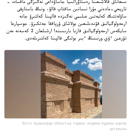
سىعاناق قالاشىعىنا رەستاۆراتسيا جاساۋداعى نەگىزگى ماقسات -
تاريحي-مادەني مۇرا نىسانىن ساقتاپ قالۋ، ونىڭ باستاپقى
ساۋلەتتىك كەلبەتىن عىلىمي نەگىزدە قالپىنا كەلتىرۋ جانە
ارحەولوگيالىق قۇندىلىعىن بولاشاق ۇرپاققا جەتكىزۋ. جوسپارعا
سايكەس ارحەولوگيالىق قازبا بارىسىندا ارشىلعان 2 كەسەنە مەن
تۇرعىن ءۇي ورنىنىڭ ءبىر بولىگى قالپىنا كەلتىرىلەدى.
Фото: Қызылорда облыстық тарихи-мәдени мұраны қорғау
орталығы