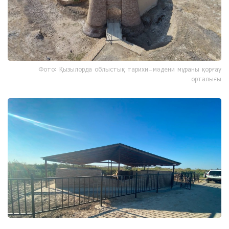
Фото: Қызылорда облыстық тарихи-мәдени мұраны қорғау
орталығы
Фото: Қызылорда облыстық тарихи-мәдени мұраны қорғау