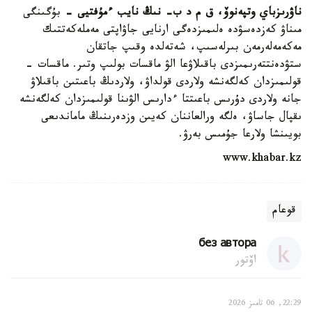
ناۋرىزباي وتپەنوۆ، ق م د ب- نىڭ نايب ءمۇفتيى -
بۇگىنگى
مىناۋ كەزدەسۋدە ەلىمىزدەگى ارنايى جاۋاپتى مەملەكەتتىك
مەكەمەلەرمەن بىرلەسىپ، شەتەلدە وقىپ جاتقان
ستۋدەنتتەرىمىزدى باقىلاۋعا الۋ ماقسات بولىپ وتىر. ماقسات -
قولىمىزدان كەلگەنشە ولاردى قولداۋ، ولاردىڭ باعىتىن باقىلاۋ
جانە ولاردى دۇرىس باعىتتا ءدارىس الۋىنا قولىمىزدان كەلگەنشە
ىقپال جاساۋ، ەلگە ورالعاننان كەيىن وزدەرىنىڭ ماماندىعى
بويىنشا ولارعا جۇمىس بەرۋ.
www.khabar.kz
قوعام
без автора
اۆتور
22:29, 06 تامىز 2026