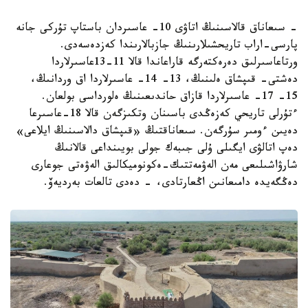
- سىعاناق قالاسىنىڭ اتاۋى 10- عاسىردان باستاپ تۇركى جانە
پارسى-اراب تاريحشىلارىنىڭ جازبالارىندا كەزدەسەدى.
ورتاعاسىرلىق دەرەكتەرگە قاراعاندا قالا 11-13عاسىرلاردا
دەشتى- قىپشاق ەلىنىڭ، 13- 14- عاسىرلاردا اق وردانىڭ،
15- 17- عاسىرلاردا قازاق حاندىعىنىڭ ەلورداسى بولعان.
ءتۇرلى تاريحي كەزەڭدى باسىنان وتكىزگەن قالا 18-عاسىرعا
دەيىن ءومىر سۇرگەن. سىعاناقتىڭ «قىپشاق دالاسىنىڭ ايلاعى»
دەپ اتالۋى ايگىلى ۇلى جىبەك جولى بويىنداعى قالانىڭ
شارۋاشىلىعى مەن الەۋمەتتىك-ەكونوميكالىق الەۋەتى جوعارى
دەڭگەيدە دامىعانىن اڭعارتادى، - دەدى تالعات بەرديەۆ.