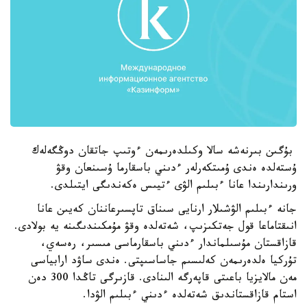
بۇگىن بىرنەشە سالا وكىلدەرىمەن ءوتىپ جاتقان دوڭگەلەك
ۇستەلدە ەندى ۇمىتكەرلەر ءدىني باسقارما ۇسىنعان وقۋ
ورىندارىندا عانا ءبىلىم الۋى ءتيىس ەكەندىگى ايتىلدى.
جانە ءبىلىم الۋشىلار ارنايى سىناق تاپسىرعاننان كەيىن عانا
انىقتاماعا قول جەتكىزىپ، شەتەلدە وقۋ مۇمكىندىگىنە يە بولادى.
قازاقستان مۇسىلماندار ءدىني باسقارماسى مىسىر، رەسەي،
تۇركيا ەلدەرىمەن كەلىسىم جاساسىپتى. ەندى ساۋد ارابياسى
مەن مالايزيا باعىتى قاپەرگە الىنادى. قازىرگى تاڭدا 300 دەن
استام قازاقستاندىق شەتەلدە ءدىني ءبىلىم الۋدا.