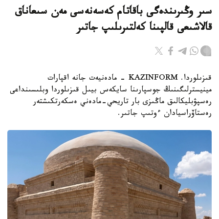
سىر وڭىرىندەگى باقاتام كەسەنەسى مەن سىعاناق
قالاشىعى قالپىنا كەلتىرىلىپ جاتىر
قىزىلوردا. KAZINFORM - مادەنيەت جانە اقپارات
مينيسترلىگىنىڭ جوسپارىنا سايكەس بيىل قىزىلوردا وبلىسىنداعى
رەسپۋبليكالىق ماڭىزى بار تاريحي-مادەني ەسكەرتكىشتەر
رەستاۆراسيادان ءوتىپ جاتىر.