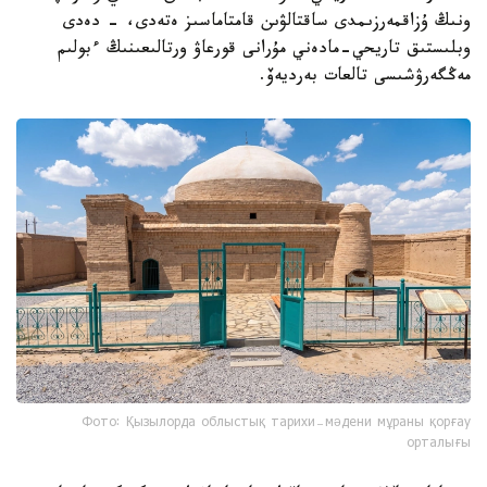
ونىڭ ۇزاقمەرزىمدى ساقتالۋىن قامتاماسىز ەتەدى، - دەدى
وبلىستىق تاريحي-مادەني مۇرانى قورعاۋ ورتالىعىنىڭ ءبولىم
مەڭگەرۋشىسى تالعات بەرديەۆ.
Фото: Қызылорда облыстық тарихи-мәдени мұраны қорғау
орталығы