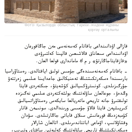
Фото: Қызылорда облыстық тарихи-мәдени мұраны
қорғау орталығы
قازالى اۋدانىنداعى باقاتام كەسەنەسى مەن جاڭاقورعان
اۋدانىنداعى سىعاناق قالاشىعىن قالپىنا كەلتىرۋدى
«قازقايتاجاڭارتۋ» ر م ك ماماندارى قولعا العان.
- باقاتام كەسەنەسىندەگى جۇمىس تولىق اياقتالدى. رەستاۆراسيا
بارىسىندا ەسكەرتكىشتىڭ تەحنيكالىق جاعدايىنا عىلىمي زەرتتەۋ
جۇرگىزىلدى. كونسترۋكسيالىق كۇشەيتۋ، جىكتەردى قايتا
وڭدەۋ، جوعالعان ساۋلەتتىك بولشەكتەردى عىلىمي نەگىزدە
تولىقتىرۋ جانە تاريحي ماتەريالعا سايكەس رەستاۆراتسيالىق
كىرپىشپەن قايتا قالاۋ جۇمىسى ورىندالدى. سونىمەن قاتار
كۇمبەزدىڭ قورعانىش سىلاق قاباتى جاڭارتىلدى. سۋدان
وقشاۋلانىپ، اۋماعى اباتتاندىرىلدى. اتالعان شارالار
ەسكەرتكىشتىڭ تاريحي ساۋلەتتىك كەلبەتىن ساقتاي وتىرىپ،